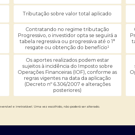
Tributação sobre valor total aplicado
Contratando no regime tributação
Progressivo, o investidor opta se seguirá a
Pr
tabela regressiva ou progressiva até o 1°
t
resgate ou obtenção do benefício¹
Os aportes realizados podem estar
sujeitos à incidência do Imposto sobre
Operações Financeiras (IOF), conforme as
Op
regras vigentes na data da aplicação
(Decreto nº 6.306/2007 e alterações
posteriores)
versível e irretratável. Uma vez escolhido, não poderá ser alterado.