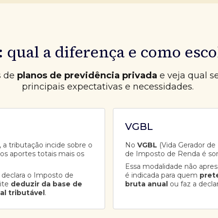
 qual a diferença e como esco
s de
planos de previdência privada
e veja qual s
principais expectativas e necessidades.
VGBL
 a tributação incide sobre o
No
VGBL
(Vida Gerador de B
aos aportes totais mais os
de Imposto de Renda é so
Essa modalidade não apre
 declara o Imposto de
é indicada para quem
pret
ite
deduzir da base de
bruta anual
ou faz a decla
al tributável
.