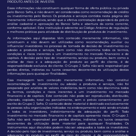
PRODUTO ANTES DE INVESTIR.
Essas informações não constituem qualquer forma de oferta pública ou privada
pelo Banco Safra, e não devem ser consideradas como recomendação de crédito
ou investimento pelo Banco. Os produtos e serviços contidos nesta página são
meramente informativos, sendo que a efetiva contratação dependerá da prévia
análise cadastral e aprovação do Banco Safra e abertura da conta corrente,
conforme aplicável. Esta instituição é aderente ao Código Anbima de regulação
e melhores práticas para atividade de distribuição de produtos de investimento.
As informações aqui dispostas têm conteúdo meramente informativo, não
constituem e não devem ser utilizadas como recomendação, auxiliar ou
influenciar investidores no processo de tomada de decisão de investimento ou
adesão a produtos e serviços, bem como não discrimina todos os termos,
condições e riscos inerentes a um investimento no mercado financeiro e de
capitais. A decisão pelo tipo de investimento, serviço ou produto, bem como a
análise de risco e a adequação do produto ao perfil do cliente, é de
responsabilidade exclusiva do cliente. O Grupo J. Safra não será responsável por
perdas diretas, indiretas ou lucros cessantes decorrentes da utilização destas
informações para quaisquer finalidades.
Essa mensagem tem conteúdo meramente informativo, não constitui
recomendação de investimento ou adesão a produtos e serviços, não foi
preparado por analista de valores mobiliários, bem como não discrimina todos
os termos, condições e riscos inerentes a um investimento no mercado
financeiro e de capitais. Este conteúdo não pode ser reproduzido, distribuído,
alterado, copiado, total ou parcialmente, sem o prévio consentimento por
escrito do Grupo J. Safra. O conteúdo deste material é destinado exclusivamente
às pessoas e/ou organizações indicadas no endereçamento e está sendo enviado
a todos os investidores, indistintamente da adequação do perfil. Todo
investimento no mercado financeiro e de capitais apresenta riscos. O Grupo J.
Safra não será responsável por perdas diretas, indiretas ou lucros cessantes
decorrentes da utilização deste material para quaisquer finalidades. Os
instrumentos aqui discutidos podem não ser adequados a todos os investidores.
A decisão pelo tipo de investimento, serviço ou produto, bem como a análise e
adequação do produto ao perfil de risco do cliente, é de responsabilidade