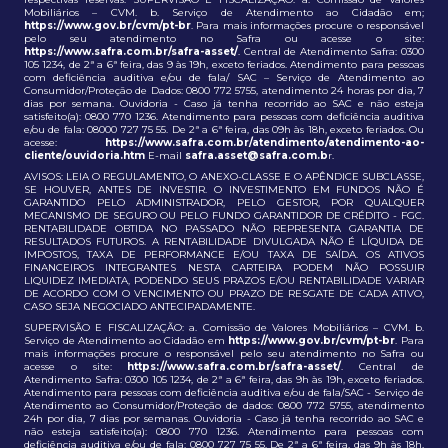
Mobiliários – CVM. b. Serviço de Atendimento ao Cidadão em;
https://www.gov.br/cvm/pt-br
. Para mais informações procure o responsável
pelo seu atendimento no Safra ou acesse o site:
https://www.safra.com.br/safra-asset/
. Central de Atendimento Safra: 0300
105 1234, de 2ª a 6ª feira, das 9 às 19h, exceto feriados. Atendimento para pessoas
com deficiência auditiva e/ou de fala/ SAC – Serviço de Atendimento ao
Consumidor/Proteção de Dados: 0800 772 5755, atendimento 24 horas por dia, 7
dias por semana. Ouvidoria - Caso já tenha recorrido ao SAC e não esteja
satisfeito(a): 0800 770 1236. Atendimento para pessoas com deficiência auditiva
e/ou de fala: 08000 727 75 55. De 2ª a 6ª feira, das 09h às 18h, exceto feriados. Ou
acesse:
https://www.safra.com.br/atendimento/atendimento-ao-
cliente/ouvidoria.htm
E-mail
safra.asset@safra.com.b
r.
AVISOS: LEIA O REGULAMENTO, O ANEXO-CLASSE E O APÊNDICE SUBCLASSE,
SE HOUVER, ANTES DE INVESTIR. O INVESTIMENTO EM FUNDOS NÃO É
GARANTIDO PELO ADMINISTRADOR, PELO GESTOR, POR QUALQUER
MECANISMO DE SEGURO OU PELO FUNDO GARANTIDOR DE CRÉDITO - FGC.
RENTABILIDADE OBTIDA NO PASSADO NÃO REPRESENTA GARANTIA DE
RESULTADOS FUTUROS. A RENTABILIDADE DIVULGADA NÃO É LÍQUIDA DE
IMPOSTOS, TAXA DE PERFORMANCE E/OU TAXA DE SAÍDA. OS ATIVOS
FINANCEIROS INTEGRANTES NESTA CARTEIRA PODEM NÃO POSSUIR
LIQUIDEZ IMEDIATA, PODENDO SEUS PRAZOS E/OU RENTABILIDADE VARIAR
DE ACORDO COM O VENCIMENTO OU PRAZO DE RESGATE DE CADA ATIVO,
CASO SEJA NEGOCIADO ANTECIPADAMENTE.
SUPERVISÃO E FISCALIZAÇÃO: a. Comissão de Valores Mobiliários – CVM. b.
Serviço de Atendimento ao Cidadão em
https://www.gov.br/cvm/pt-br
. Para
mais informações procure o responsável pelo seu atendimento no Safra ou
acesse o site:
https://www.safra.com.br/safra-asset/
. Central de
Atendimento Safra: 0300 105 1234, de 2ª a 6ª feira, das 9h às 19h, exceto feriados.
Atendimento para pessoas com deficiência auditiva e/ou de fala/SAC - Serviço de
Atendimento ao Consumidor/Proteção de dados: 0800 772 5755, atendimento
24h por dia, 7 dias por semanas. Ouvidoria - Caso já tenha recorrido ao SAC e
não esteja satisfeito(a): 0800 770 1236. Atendimento para pessoas com
deficiência auditiva e/ou de fala: 0800 727 75 55. De 2ª a 6ª feira, das 9h às 18h,