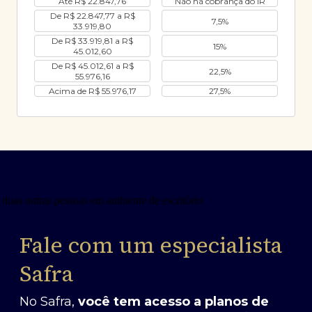
Até R$ 22.847,76
Não há cobrança do IR
De R$ 22.847,77 a R$
7,5%
33.919,80
De R$ 33.919,81 a R$
15%
45.012,60
De R$ 45.012,61 a R$
22,5%
55.976,16
Acima de R$ 55.976,17
27,5%
Fale com um especialista
Safra
No Safra,
você tem acesso a planos de