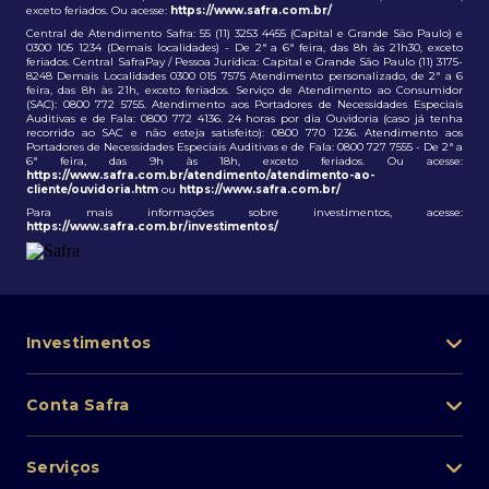
exceto feriados. Ou acesse:
https://www.safra.com.br/
Central de Atendimento Safra: 55 (11) 3253 4455 (Capital e Grande São Paulo) e
0300 105 1234 (Demais localidades) - De 2ª a 6ª feira, das 8h às 21h30, exceto
feriados. Central SafraPay / Pessoa Jurídica: Capital e Grande São Paulo (11) 3175-
8248 Demais Localidades 0300 015 7575 Atendimento personalizado, de 2ª a 6
feira, das 8h às 21h, exceto feriados. Serviço de Atendimento ao Consumidor
(SAC): 0800 772 5755. Atendimento aos Portadores de Necessidades Especiais
Auditivas e de Fala: 0800 772 4136. 24 horas por dia Ouvidoria (caso já tenha
recorrido ao SAC e não esteja satisfeito): 0800 770 1236. Atendimento aos
Portadores de Necessidades Especiais Auditivas e de Fala: 0800 727 7555 - De 2ª a
6ª feira, das 9h às 18h, exceto feriados. Ou acesse:
https://www.safra.com.br/atendimento/atendimento-ao-
cliente/ouvidoria.htm
ou
https://www.safra.com.br/
Para mais informações sobre investimentos, acesse:
https://www.safra.com.br/investimentos/
Investimentos
Portfólio de investimentos
Conta Safra
Safra Asset
Abra sua conta
Lista de fundos de investimento
Serviços
Pessoa Física