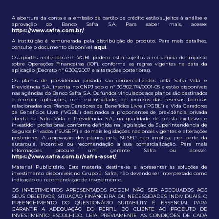
A abertura da conta e a emissão de cartão de crédito estão sujeitos à análise e
aprovação do Banco Safra S.A. Para saber mais, acesse:
https://www.safra.com.br/
A instituição é remunerada pela distribuição do produto. Para mais detalhes,
consulte o documento disponível
aqui
.
Os aportes realizados em VGBL podem estar sujeitos à incidência do Imposto
sobre Operações Financeiras (IOF), conforme as regras vigentes na data da
aplicação (Decreto nº 6.306/2007 e alterações posteriores).
Os planos de previdência privada são comercializados pela Safra Vida e
Previdência S.A., inscrita no CNPJ sob o nº 30.902.174/0001-05 e estão disponíveis
nas agências do Banco Safra S.A. Os fundos vinculados aos planos são destinados
a receber aplicações, com exclusividade, de recursos das reservas técnicas
relacionadas aos Planos Geradores de Benefícios Livre (“PGBL”) e Vida Geradores
de Benefícios Livre (“VGBL”) destinados a proponentes de previdência privada
aberta da Safra Vida e Previdência S.A., na qualidade de cotista exclusivo e
investidor profissional, conforme definida na legislação da Superintendência de
Seguros Privados (“SUSEP”) e demais legislações nacionais vigentes e alterações
posteriores. A aprovação dos planos pela SUSEP não implica, por parte da
autarquia, incentivo ou recomendação a sua comercialização. Para mais
informações procure um gerente Safra ou acesse:
https://www.safra.com.br/safra-asset/
.
Material Publicitário. Este material destina-se a apresentar as soluções de
investimento disponíveis no Grupo J. Safra, não devendo ser interpretado como
indicação ou recomendação de investimento.
OS INVESTIMENTOS APRESENTADOS PODEM NÃO SER ADEQUADOS AOS
SEUS OBJETIVOS, SITUAÇÃO FINANCEIRA OU NECESSIDADES INDIVIDUAIS. O
PREENCHIMENTO DO QUESTIONÁRIO SUITABILITY É ESSENCIAL PARA
GARANTIR A ADEQUAÇÃO DO PERFIL DO CLIENTE AO PRODUTO DE
INVESTIMENTO ESCOLHIDO. LEIA PREVIAMENTE AS CONDIÇÕES DE CADA