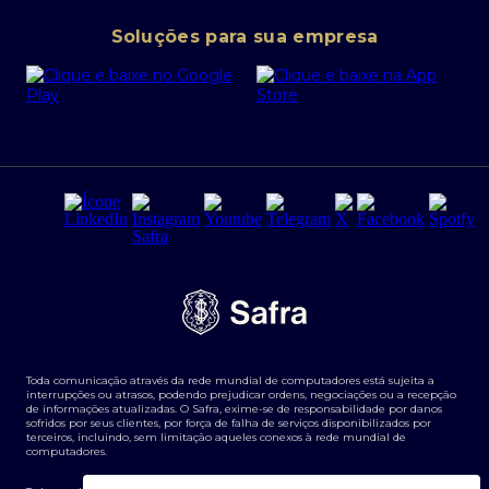
Conta corrente PJ
Portal da Privacidade
Soluções para sua empresa
Cartão Safra Empresas
PRSAC
Empréstimo e financiamentos PJ
Regras e Parâmetros de Atuação Banco Safra
Seguros para empresas
Relações com investidores
Derivativos
Remuneração Diferenciada FEE BASED
Agronegócios
Segurança da Informação
Tarifas e serviços Pessoa Física
Termos de Uso
Transparência de remuneração
Guia de Classificação de Natureza Cambial
Toda comunicação através da rede mundial de computadores está sujeita a
Termos e Condições para Portabilidade de Investimento
interrupções ou atrasos, podendo prejudicar ordens, negociações ou a recepção
de informações atualizadas. O Safra, exime-se de responsabilidade por danos
sofridos por seus clientes, por força de falha de serviços disponibilizados por
terceiros, incluindo, sem limitação aqueles conexos à rede mundial de
computadores.