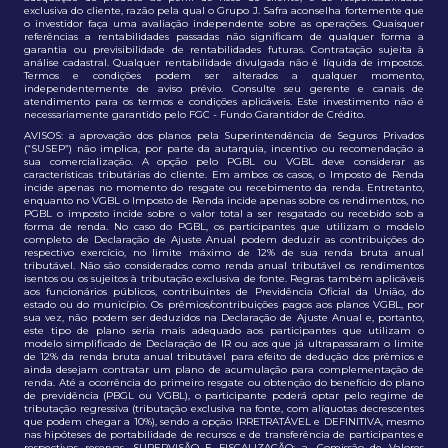
exclusiva do cliente, razão pela qual o Grupo J. Safra aconselha fortemente que
o investidor faça uma avaliação independente sobre as operações. Quaisquer
referências a rentabilidades passadas não significam de qualquer forma a
garantia ou previsibilidade de rentabilidades futuras. Contratação sujeita à
análise cadastral. Qualquer rentabilidade divulgada não é líquida de impostos.
Termos e condições podem ser alterados a qualquer momento,
independentemente de aviso prévio. Consulte seu gerente e canais de
atendimento para os termos e condições aplicáveis. Este investimento não é
necessariamente garantido pelo FGC - Fundo Garantidor de Crédito.
AVISOS: a aprovação dos planos pela Superintendência de Seguros Privados
(“SUSEP”) não implica, por parte da autarquia, incentivo ou recomendação a
sua comercialização. A opção pelo PGBL ou VGBL deve considerar as
características tributárias do cliente. Em ambos os casos, o Imposto de Renda
incide apenas no momento do resgate ou recebimento da renda. Entretanto,
enquanto no VGBL o Imposto de Renda incide apenas sobre os rendimentos, no
PGBL o imposto incide sobre o valor total a ser resgatado ou recebido sob a
forma de renda. No caso do PGBL, os participantes que utilizam o modelo
completo de Declaração de Ajuste Anual podem deduzir as contribuições do
respectivo exercício, no limite máximo de 12% de sua renda bruta anual
tributável. Não são considerados como renda anual tributável os rendimentos
isentos ou os sujeitos à tributação exclusiva de fonte. Regras também aplicáveis
aos funcionários públicos, contribuintes de Previdência Oficial da União, do
estado ou do município. Os prêmios/contribuições pagos aos planos VGBL, por
sua vez, não podem ser deduzidos na Declaração de Ajuste Anual e, portanto,
este tipo de plano seria mais adequado aos participantes que utilizam o
modelo simplificado de Declaração de IR ou aos que já ultrapassaram o limite
de 12% da renda bruta anual tributável para efeito de dedução dos prêmios e
ainda desejam contratar um plano de acumulação para complementação de
renda. Até a ocorrência do primeiro resgate ou obtenção do benefício do plano
de previdência (PBGL ou VGBL), o participante poderá optar pelo regime de
tributação regressiva (tributação exclusiva na fonte, com alíquotas decrescentes
que podem chegar a 10%), sendo a opção IRRETRATÁVEL e DEFINITIVA, mesmo
nas hipóteses de portabilidade de recursos e de transferência de participantes e
respectivas reservas. SUPERVISÃO E FISCALIZAÇÃO: a. Comissão de Valores