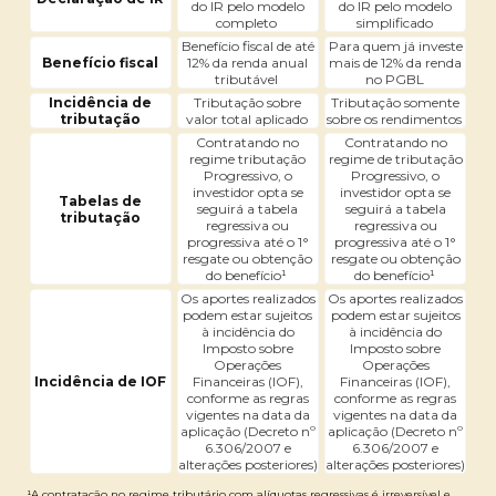
do IR pelo modelo
do IR pelo modelo
completo
simplificado
Benefício fiscal de até
Para quem já investe
Benefício fiscal
12% da renda anual
mais de 12% da renda
tributável
no PGBL
Incidência de
Tributação sobre
Tributação somente
tributação
valor total aplicado
sobre os rendimentos
Contratando no
Contratando no
regime tributação
regime de tributação
Progressivo, o
Progressivo, o
investidor opta se
investidor opta se
Tabelas de
seguirá a tabela
seguirá a tabela
tributação
regressiva ou
regressiva ou
progressiva até o 1°
progressiva até o 1°
resgate ou obtenção
resgate ou obtenção
do benefício¹
do benefício¹
Os aportes realizados
Os aportes realizados
podem estar sujeitos
podem estar sujeitos
à incidência do
à incidência do
Imposto sobre
Imposto sobre
Operações
Operações
Incidência de IOF
Financeiras (IOF),
Financeiras (IOF),
conforme as regras
conforme as regras
vigentes na data da
vigentes na data da
aplicação (Decreto nº
aplicação (Decreto nº
6.306/2007 e
6.306/2007 e
alterações posteriores)
alterações posteriores)
¹A contratação no regime tributário com alíquotas regressivas é irreversível e