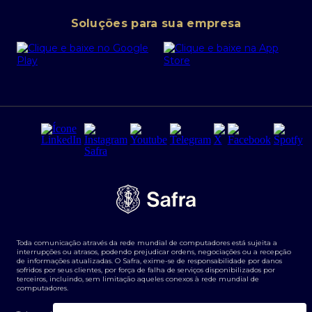
Conta corrente PJ
Portal da Privacidade
Soluções para sua empresa
Cartão Safra Empresas
PRSAC
Empréstimo e financiamentos PJ
Regras e Parâmetros de Atuação Banco Safra
Seguros para empresas
Relações com investidores
Derivativos
Remuneração Diferenciada FEE BASED
Agronegócios
Segurança da Informação
Tarifas e serviços Pessoa Física
Termos de Uso
Transparência de remuneração
Guia de Classificação de Natureza Cambial
Toda comunicação através da rede mundial de computadores está sujeita a
Termos e Condições para Portabilidade de Investimento
interrupções ou atrasos, podendo prejudicar ordens, negociações ou a recepção
de informações atualizadas. O Safra, exime-se de responsabilidade por danos
sofridos por seus clientes, por força de falha de serviços disponibilizados por
terceiros, incluindo, sem limitação aqueles conexos à rede mundial de
computadores.