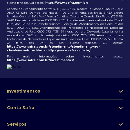
exceto feriados. Ou acesse:
https://www.safra.com.br/
Central de Atendimento Safra: 55 (11) 3253 4455 (Capital e Grande São Paulo) e
0300 105 1234 (Demais localidades) - De 2ª a 6ª feira, das 8h às 21h30, exceto
feriados. Central SafraPay / Pessoa Jurídica: Capital e Grande São Paulo (11) 3175-
8248 Demais Localidades 0300 015 7575 Atendimento personalizado, de 2ª a 6
feira, das 8h às 21h, exceto feriados. Serviço de Atendimento ao Consumidor
(SAC): 0800 772 5755. Atendimento aos Portadores de Necessidades Especiais
Auditivas e de Fala: 0800 772 4136. 24 horas por dia Ouvidoria (caso já tenha
recorrido ao SAC e não esteja satisfeito): 0800 770 1236. Atendimento aos
Portadores de Necessidades Especiais Auditivas e de Fala: 0800 727 7555 - De 2ª a
6ª feira, das 9h às 18h, exceto feriados. Ou acesse:
https://www.safra.com.br/atendimento/atendimento-ao-
cliente/ouvidoria.htm
ou
https://www.safra.com.br/
Para mais informações sobre investimentos, acesse:
https://www.safra.com.br/investimentos/
Investimentos
Portfólio de investimentos
Conta Safra
Safra Asset
Abra sua conta
Lista de fundos de investimento
Serviços
Pessoa Física