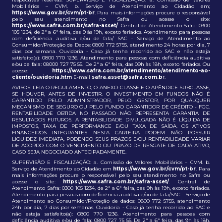
Mobiliários – CVM. b. Serviço de Atendimento ao Cidadão em;
https://www.gov.br/cvm/pt-br
. Para mais informações procure o responsável
pelo seu atendimento no Safra ou acesse o site:
https://www.safra.com.br/safra-asset/
. Central de Atendimento Safra: 0300
105 1234, de 2ª a 6ª feira, das 9 às 19h, exceto feriados. Atendimento para pessoas
com deficiência auditiva e/ou de fala/ SAC – Serviço de Atendimento ao
Consumidor/Proteção de Dados: 0800 772 5755, atendimento 24 horas por dia, 7
dias por semana. Ouvidoria - Caso já tenha recorrido ao SAC e não esteja
satisfeito(a): 0800 770 1236. Atendimento para pessoas com deficiência auditiva
e/ou de fala: 08000 727 75 55. De 2ª a 6ª feira, das 09h às 18h, exceto feriados. Ou
acesse:
https://www.safra.com.br/atendimento/atendimento-ao-
cliente/ouvidoria.htm
E-mail
safra.asset@safra.com.b
r.
AVISOS: LEIA O REGULAMENTO, O ANEXO-CLASSE E O APÊNDICE SUBCLASSE,
SE HOUVER, ANTES DE INVESTIR. O INVESTIMENTO EM FUNDOS NÃO É
GARANTIDO PELO ADMINISTRADOR, PELO GESTOR, POR QUALQUER
MECANISMO DE SEGURO OU PELO FUNDO GARANTIDOR DE CRÉDITO - FGC.
RENTABILIDADE OBTIDA NO PASSADO NÃO REPRESENTA GARANTIA DE
RESULTADOS FUTUROS. A RENTABILIDADE DIVULGADA NÃO É LÍQUIDA DE
IMPOSTOS, TAXA DE PERFORMANCE E/OU TAXA DE SAÍDA. OS ATIVOS
FINANCEIROS INTEGRANTES NESTA CARTEIRA PODEM NÃO POSSUIR
LIQUIDEZ IMEDIATA, PODENDO SEUS PRAZOS E/OU RENTABILIDADE VARIAR
DE ACORDO COM O VENCIMENTO OU PRAZO DE RESGATE DE CADA ATIVO,
CASO SEJA NEGOCIADO ANTECIPADAMENTE.
SUPERVISÃO E FISCALIZAÇÃO: a. Comissão de Valores Mobiliários – CVM. b.
Serviço de Atendimento ao Cidadão em
https://www.gov.br/cvm/pt-br
. Para
mais informações procure o responsável pelo seu atendimento no Safra ou
acesse o site:
https://www.safra.com.br/safra-asset/
. Central de
Atendimento Safra: 0300 105 1234, de 2ª a 6ª feira, das 9h às 19h, exceto feriados.
Atendimento para pessoas com deficiência auditiva e/ou de fala/SAC - Serviço de
Atendimento ao Consumidor/Proteção de dados: 0800 772 5755, atendimento
24h por dia, 7 dias por semanas. Ouvidoria - Caso já tenha recorrido ao SAC e
não esteja satisfeito(a): 0800 770 1236. Atendimento para pessoas com
deficiência auditiva e/ou de fala: 0800 727 75 55. De 2ª a 6ª feira, das 9h às 18h,