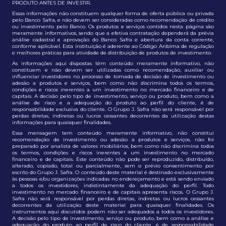
PRODUTO ANTES DE INVESTIR.
Essas informações não constituem qualquer forma de oferta pública ou privada
pelo Banco Safra, e não devem ser consideradas como recomendação de crédito
ou investimento pelo Banco. Os produtos e serviços contidos nesta página são
meramente informativos, sendo que a efetiva contratação dependerá da prévia
análise cadastral e aprovação do Banco Safra e abertura da conta corrente,
conforme aplicável. Esta instituição é aderente ao Código Anbima de regulação
e melhores práticas para atividade de distribuição de produtos de investimento.
As informações aqui dispostas têm conteúdo meramente informativo, não
constituem e não devem ser utilizadas como recomendação, auxiliar ou
influenciar investidores no processo de tomada de decisão de investimento ou
adesão a produtos e serviços, bem como não discrimina todos os termos,
condições e riscos inerentes a um investimento no mercado financeiro e de
capitais. A decisão pelo tipo de investimento, serviço ou produto, bem como a
análise de risco e a adequação do produto ao perfil do cliente, é de
responsabilidade exclusiva do cliente. O Grupo J. Safra não será responsável por
perdas diretas, indiretas ou lucros cessantes decorrentes da utilização destas
informações para quaisquer finalidades.
Essa mensagem tem conteúdo meramente informativo, não constitui
recomendação de investimento ou adesão a produtos e serviços, não foi
preparado por analista de valores mobiliários, bem como não discrimina todos
os termos, condições e riscos inerentes a um investimento no mercado
financeiro e de capitais. Este conteúdo não pode ser reproduzido, distribuído,
alterado, copiado, total ou parcialmente, sem o prévio consentimento por
escrito do Grupo J. Safra. O conteúdo deste material é destinado exclusivamente
às pessoas e/ou organizações indicadas no endereçamento e está sendo enviado
a todos os investidores, indistintamente da adequação do perfil. Todo
investimento no mercado financeiro e de capitais apresenta riscos. O Grupo J.
Safra não será responsável por perdas diretas, indiretas ou lucros cessantes
decorrentes da utilização deste material para quaisquer finalidades. Os
instrumentos aqui discutidos podem não ser adequados a todos os investidores.
A decisão pelo tipo de investimento, serviço ou produto, bem como a análise e
adequação do produto ao perfil de risco do cliente, é de responsabilidade