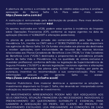
A abertura da conta e a emissão de cartão de crédito estão sujeitos à análise e
aprovação do Banco Safra S.A. Para saber mais, acesse:
https://www.safra.com.br/
A instituição é remunerada pela distribuição do produto. Para mais detalhes,
consulte o documento disponível
aqui
.
Os aportes realizados em VGBL podem estar sujeitos à incidência do Imposto
sobre Operações Financeiras (IOF), conforme as regras vigentes na data da
aplicação (Decreto nº 6.306/2007 e alterações posteriores).
Os planos de previdência privada são comercializados pela Safra Vida e
Previdência S.A., inscrita no CNPJ sob o nº 30.902.174/0001-05 e estão disponíveis
nas agências do Banco Safra S.A. Os fundos vinculados aos planos são destinados
a receber aplicações, com exclusividade, de recursos das reservas técnicas
relacionadas aos Planos Geradores de Benefícios Livre (“PGBL”) e Vida Geradores
de Benefícios Livre (“VGBL”) destinados a proponentes de previdência privada
aberta da Safra Vida e Previdência S.A., na qualidade de cotista exclusivo e
investidor profissional, conforme definida na legislação da Superintendência de
Seguros Privados (“SUSEP”) e demais legislações nacionais vigentes e alterações
posteriores. A aprovação dos planos pela SUSEP não implica, por parte da
autarquia, incentivo ou recomendação a sua comercialização. Para mais
informações procure um gerente Safra ou acesse:
https://www.safra.com.br/safra-asset/
.
Material Publicitário. Este material destina-se a apresentar as soluções de
investimento disponíveis no Grupo J. Safra, não devendo ser interpretado como
indicação ou recomendação de investimento.
OS INVESTIMENTOS APRESENTADOS PODEM NÃO SER ADEQUADOS AOS
SEUS OBJETIVOS, SITUAÇÃO FINANCEIRA OU NECESSIDADES INDIVIDUAIS. O
PREENCHIMENTO DO QUESTIONÁRIO SUITABILITY É ESSENCIAL PARA
GARANTIR A ADEQUAÇÃO DO PERFIL DO CLIENTE AO PRODUTO DE
INVESTIMENTO ESCOLHIDO. LEIA PREVIAMENTE AS CONDIÇÕES DE CADA