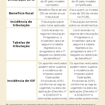
do IR pelo modelo
do IR pelo modelo
completo
simplificado
Benefício fiscal de até
Para quem já investe
Benefício fiscal
12% da renda anual
mais de 12% da renda
tributável
no PGBL
Incidência de
Tributação sobre
Tributação somente
tributação
valor total aplicado
sobre os rendimentos
Contratando no
Contratando no
regime tributação
regime de tributação
Progressivo, o
Progressivo, o
investidor opta se
investidor opta se
Tabelas de
seguirá a tabela
seguirá a tabela
tributação
regressiva ou
regressiva ou
progressiva até o 1°
progressiva até o 1°
resgate ou obtenção
resgate ou obtenção
do benefício¹
do benefício¹
Os aportes realizados
Os aportes realizados
podem estar sujeitos
podem estar sujeitos
à incidência do
à incidência do
Imposto sobre
Imposto sobre
Operações
Operações
Incidência de IOF
Financeiras (IOF),
Financeiras (IOF),
conforme as regras
conforme as regras
vigentes na data da
vigentes na data da
aplicação (Decreto nº
aplicação (Decreto nº
6.306/2007 e
6.306/2007 e
alterações posteriores)
alterações posteriores)
¹A contratação no regime tributário com alíquotas regressivas é irreversível e