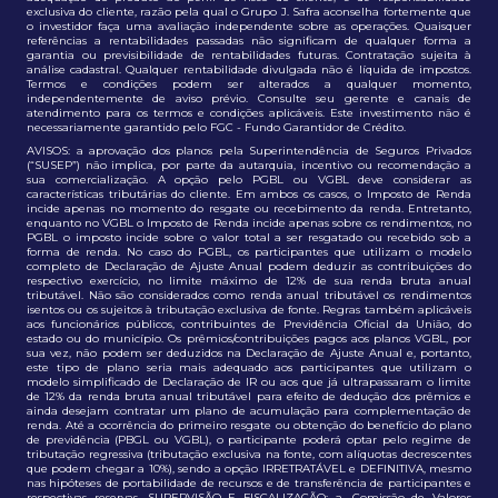
exclusiva do cliente, razão pela qual o Grupo J. Safra aconselha fortemente que
o investidor faça uma avaliação independente sobre as operações. Quaisquer
referências a rentabilidades passadas não significam de qualquer forma a
garantia ou previsibilidade de rentabilidades futuras. Contratação sujeita à
análise cadastral. Qualquer rentabilidade divulgada não é líquida de impostos.
Termos e condições podem ser alterados a qualquer momento,
independentemente de aviso prévio. Consulte seu gerente e canais de
atendimento para os termos e condições aplicáveis. Este investimento não é
necessariamente garantido pelo FGC - Fundo Garantidor de Crédito.
AVISOS: a aprovação dos planos pela Superintendência de Seguros Privados
(“SUSEP”) não implica, por parte da autarquia, incentivo ou recomendação a
sua comercialização. A opção pelo PGBL ou VGBL deve considerar as
características tributárias do cliente. Em ambos os casos, o Imposto de Renda
incide apenas no momento do resgate ou recebimento da renda. Entretanto,
enquanto no VGBL o Imposto de Renda incide apenas sobre os rendimentos, no
PGBL o imposto incide sobre o valor total a ser resgatado ou recebido sob a
forma de renda. No caso do PGBL, os participantes que utilizam o modelo
completo de Declaração de Ajuste Anual podem deduzir as contribuições do
respectivo exercício, no limite máximo de 12% de sua renda bruta anual
tributável. Não são considerados como renda anual tributável os rendimentos
isentos ou os sujeitos à tributação exclusiva de fonte. Regras também aplicáveis
aos funcionários públicos, contribuintes de Previdência Oficial da União, do
estado ou do município. Os prêmios/contribuições pagos aos planos VGBL, por
sua vez, não podem ser deduzidos na Declaração de Ajuste Anual e, portanto,
este tipo de plano seria mais adequado aos participantes que utilizam o
modelo simplificado de Declaração de IR ou aos que já ultrapassaram o limite
de 12% da renda bruta anual tributável para efeito de dedução dos prêmios e
ainda desejam contratar um plano de acumulação para complementação de
renda. Até a ocorrência do primeiro resgate ou obtenção do benefício do plano
de previdência (PBGL ou VGBL), o participante poderá optar pelo regime de
tributação regressiva (tributação exclusiva na fonte, com alíquotas decrescentes
que podem chegar a 10%), sendo a opção IRRETRATÁVEL e DEFINITIVA, mesmo
nas hipóteses de portabilidade de recursos e de transferência de participantes e
respectivas reservas. SUPERVISÃO E FISCALIZAÇÃO: a. Comissão de Valores