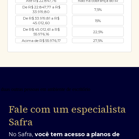
Até R$ 22.847,76
Não há cobrança do IR
De R$ 22.847,77 a R$
7,5%
33.919,80
De R$ 33.919,81 a R$
15%
45.012,60
De R$ 45.012,61 a R$
22,5%
55.976,16
Acima de R$ 55.976,17
27,5%
Fale com um especialista
Safra
No Safra,
você tem acesso a planos de