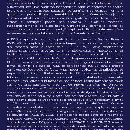
exclusiva do cliente, razão pela qual o Grupo J. Safra aconselha fortemente que
o investidor faça uma avaliação independente sobre as operações. Quaisquer
referências a rentabilidades passadas não significam de qualquer forma a
garantia ou previsibilidade de rentabilidades futuras. Contratação sujeita à
análise cadastral. Qualquer rentabilidade divulgada não é líquida de impostos.
Termos e condições podem ser alterados a qualquer momento,
independentemente de aviso prévio. Consulte seu gerente e canais de
atendimento para os termos e condições aplicáveis. Este investimento não é
necessariamente garantido pelo FGC - Fundo Garantidor de Crédito.
AVISOS: a aprovação dos planos pela Superintendência de Seguros Privados
(“SUSEP”) não implica, por parte da autarquia, incentivo ou recomendação a
sua comercialização. A opção pelo PGBL ou VGBL deve considerar as
características tributárias do cliente. Em ambos os casos, o Imposto de Renda
incide apenas no momento do resgate ou recebimento da renda. Entretanto,
enquanto no VGBL o Imposto de Renda incide apenas sobre os rendimentos, no
PGBL o imposto incide sobre o valor total a ser resgatado ou recebido sob a
forma de renda. No caso do PGBL, os participantes que utilizam o modelo
completo de Declaração de Ajuste Anual podem deduzir as contribuições do
respectivo exercício, no limite máximo de 12% de sua renda bruta anual
tributável. Não são considerados como renda anual tributável os rendimentos
isentos ou os sujeitos à tributação exclusiva de fonte. Regras também aplicáveis
aos funcionários públicos, contribuintes de Previdência Oficial da União, do
estado ou do município. Os prêmios/contribuições pagos aos planos VGBL, por
sua vez, não podem ser deduzidos na Declaração de Ajuste Anual e, portanto,
este tipo de plano seria mais adequado aos participantes que utilizam o
modelo simplificado de Declaração de IR ou aos que já ultrapassaram o limite
de 12% da renda bruta anual tributável para efeito de dedução dos prêmios e
ainda desejam contratar um plano de acumulação para complementação de
renda. Até a ocorrência do primeiro resgate ou obtenção do benefício do plano
de previdência (PBGL ou VGBL), o participante poderá optar pelo regime de
tributação regressiva (tributação exclusiva na fonte, com alíquotas decrescentes
que podem chegar a 10%), sendo a opção IRRETRATÁVEL e DEFINITIVA, mesmo
nas hipóteses de portabilidade de recursos e de transferência de participantes e
respectivas reservas. SUPERVISÃO E FISCALIZAÇÃO: a. Comissão de Valores