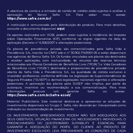
A abertura da conta e a emissão de cartão de crédito estão sujeitos à análise e
aprovação do Banco Safra S.A. Para saber mais, acesse:
https://www.safra.com.br/
A instituição é remunerada pela distribuição do produto. Para mais detalhes,
consulte o documento disponível
aqui
.
Os aportes realizados em VGBL podem estar sujeitos à incidência do Imposto
sobre Operações Financeiras (IOF), conforme as regras vigentes na data da
aplicação (Decreto nº 6.306/2007 e alterações posteriores).
Os planos de previdência privada são comercializados pela Safra Vida e
Previdência S.A., inscrita no CNPJ sob o nº 30.902.174/0001-05 e estão disponíveis
nas agências do Banco Safra S.A. Os fundos vinculados aos planos são destinados
a receber aplicações, com exclusividade, de recursos das reservas técnicas
relacionadas aos Planos Geradores de Benefícios Livre (“PGBL”) e Vida Geradores
de Benefícios Livre (“VGBL”) destinados a proponentes de previdência privada
aberta da Safra Vida e Previdência S.A., na qualidade de cotista exclusivo e
investidor profissional, conforme definida na legislação da Superintendência de
Seguros Privados (“SUSEP”) e demais legislações nacionais vigentes e alterações
posteriores. A aprovação dos planos pela SUSEP não implica, por parte da
autarquia, incentivo ou recomendação a sua comercialização. Para mais
informações procure um gerente Safra ou acesse:
https://www.safra.com.br/safra-asset/
.
Material Publicitário. Este material destina-se a apresentar as soluções de
investimento disponíveis no Grupo J. Safra, não devendo ser interpretado como
indicação ou recomendação de investimento.
OS INVESTIMENTOS APRESENTADOS PODEM NÃO SER ADEQUADOS AOS
SEUS OBJETIVOS, SITUAÇÃO FINANCEIRA OU NECESSIDADES INDIVIDUAIS. O
PREENCHIMENTO DO QUESTIONÁRIO SUITABILITY É ESSENCIAL PARA
GARANTIR A ADEQUAÇÃO DO PERFIL DO CLIENTE AO PRODUTO DE
INVESTIMENTO ESCOLHIDO. LEIA PREVIAMENTE AS CONDIÇÕES DE CADA