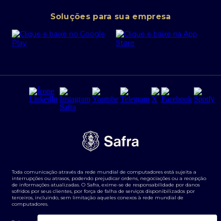
Conta corrente PJ
Portal da Privacidade
Soluções para sua empresa
Cartão Safra Empresas
PRSAC
Empréstimo e financiamentos PJ
Regras e Parâmetros de Atuação Banco Safra
Seguros para empresas
Relações com investidores
Derivativos
Remuneração Diferenciada FEE BASED
Agronegócios
Segurança da Informação
Tarifas e serviços Pessoa Física
Termos de Uso
Transparência de remuneração
Guia de Classificação de Natureza Cambial
Toda comunicação através da rede mundial de computadores está sujeita a
Termos e Condições para Portabilidade de Investimento
interrupções ou atrasos, podendo prejudicar ordens, negociações ou a recepção
de informações atualizadas. O Safra, exime-se de responsabilidade por danos
sofridos por seus clientes, por força de falha de serviços disponibilizados por
terceiros, incluindo, sem limitação aqueles conexos à rede mundial de
computadores.