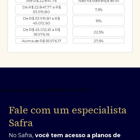
Até R$ 22.847,76
Não há cobrança do IR
De R$ 22.847,77 a R$
7,5%
33.919,80
De R$ 33.919,81 a R$
15%
45.012,60
De R$ 45.012,61 a R$
22,5%
55.976,16
Acima de R$ 55.976,17
27,5%
Fale com um especialista
Safra
No Safra,
você tem acesso a planos de