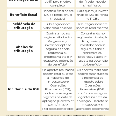
do IR pelo modelo
do IR pelo modelo
completo
simplificado
Benefício fiscal de até
Para quem já investe
Benefício fiscal
12% da renda anual
mais de 12% da renda
tributável
no PGBL
Incidência de
Tributação sobre
Tributação somente
tributação
valor total aplicado
sobre os rendimentos
Contratando no
Contratando no
regime tributação
regime de tributação
Progressivo, o
Progressivo, o
investidor opta se
investidor opta se
Tabelas de
seguirá a tabela
seguirá a tabela
tributação
regressiva ou
regressiva ou
progressiva até o 1°
progressiva até o 1°
resgate ou obtenção
resgate ou obtenção
do benefício¹
do benefício¹
Os aportes realizados
Os aportes realizados
podem estar sujeitos
podem estar sujeitos
à incidência do
à incidência do
Imposto sobre
Imposto sobre
Operações
Operações
Incidência de IOF
Financeiras (IOF),
Financeiras (IOF),
conforme as regras
conforme as regras
vigentes na data da
vigentes na data da
aplicação (Decreto nº
aplicação (Decreto nº
6.306/2007 e
6.306/2007 e
alterações posteriores)
alterações posteriores)
¹A contratação no regime tributário com alíquotas regressivas é irreversível e