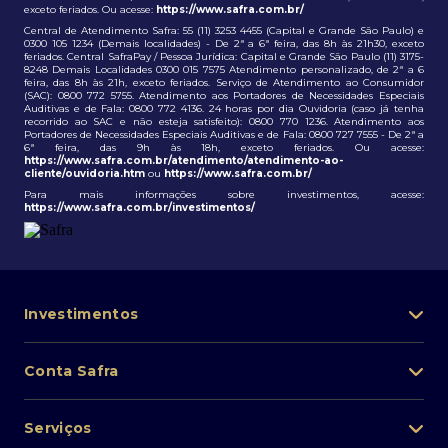
exceto feriados. Ou acesse:
https://www.safra.com.br/
Central de Atendimento Safra: 55 (11) 3253 4455 (Capital e Grande São Paulo) e
0300 105 1234 (Demais localidades) - De 2ª a 6ª feira, das 8h às 21h30, exceto
feriados. Central SafraPay / Pessoa Jurídica: Capital e Grande São Paulo (11) 3175-
8248 Demais Localidades 0300 015 7575 Atendimento personalizado, de 2ª a 6
feira, das 8h às 21h, exceto feriados. Serviço de Atendimento ao Consumidor
(SAC): 0800 772 5755. Atendimento aos Portadores de Necessidades Especiais
Auditivas e de Fala: 0800 772 4136. 24 horas por dia Ouvidoria (caso já tenha
recorrido ao SAC e não esteja satisfeito): 0800 770 1236. Atendimento aos
Portadores de Necessidades Especiais Auditivas e de Fala: 0800 727 7555 - De 2ª a
6ª feira, das 9h às 18h, exceto feriados. Ou acesse:
https://www.safra.com.br/atendimento/atendimento-ao-
cliente/ouvidoria.htm
ou
https://www.safra.com.br/
Para mais informações sobre investimentos, acesse:
https://www.safra.com.br/investimentos/
Investimentos
Portfólio de investimentos
Conta Safra
Safra Asset
Abra sua conta
Lista de fundos de investimento
Serviços
Pessoa Física