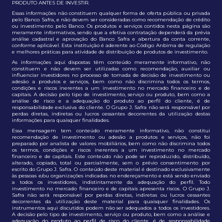
PRODUTO ANTES DE INVESTIR.
Essas informações não constituem qualquer forma de oferta pública ou privada
pelo Banco Safra, e não devem ser consideradas como recomendação de crédito
ou investimento pelo Banco. Os produtos e serviços contidos nesta página são
meramente informativos, sendo que a efetiva contratação dependerá da prévia
análise cadastral e aprovação do Banco Safra e abertura da conta corrente,
conforme aplicável. Esta instituição é aderente ao Código Anbima de regulação
e melhores práticas para atividade de distribuição de produtos de investimento.
As informações aqui dispostas têm conteúdo meramente informativo, não
constituem e não devem ser utilizadas como recomendação, auxiliar ou
influenciar investidores no processo de tomada de decisão de investimento ou
adesão a produtos e serviços, bem como não discrimina todos os termos,
condições e riscos inerentes a um investimento no mercado financeiro e de
capitais. A decisão pelo tipo de investimento, serviço ou produto, bem como a
análise de risco e a adequação do produto ao perfil do cliente, é de
responsabilidade exclusiva do cliente. O Grupo J. Safra não será responsável por
perdas diretas, indiretas ou lucros cessantes decorrentes da utilização destas
informações para quaisquer finalidades.
Essa mensagem tem conteúdo meramente informativo, não constitui
recomendação de investimento ou adesão a produtos e serviços, não foi
preparado por analista de valores mobiliários, bem como não discrimina todos
os termos, condições e riscos inerentes a um investimento no mercado
financeiro e de capitais. Este conteúdo não pode ser reproduzido, distribuído,
alterado, copiado, total ou parcialmente, sem o prévio consentimento por
escrito do Grupo J. Safra. O conteúdo deste material é destinado exclusivamente
às pessoas e/ou organizações indicadas no endereçamento e está sendo enviado
a todos os investidores, indistintamente da adequação do perfil. Todo
investimento no mercado financeiro e de capitais apresenta riscos. O Grupo J.
Safra não será responsável por perdas diretas, indiretas ou lucros cessantes
decorrentes da utilização deste material para quaisquer finalidades. Os
instrumentos aqui discutidos podem não ser adequados a todos os investidores.
A decisão pelo tipo de investimento, serviço ou produto, bem como a análise e
adequação do produto ao perfil de risco do cliente, é de responsabilidade