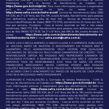
Mobiliários – CVM. b. Serviço de Atendimento ao Cidadão em;
https://www.gov.br/cvm/pt-br
. Para mais informações procure o responsável
pelo seu atendimento no Safra ou acesse o site:
https://www.safra.com.br/safra-asset/
. Central de Atendimento Safra: 0300
105 1234, de 2ª a 6ª feira, das 9 às 19h, exceto feriados. Atendimento para pessoas
com deficiência auditiva e/ou de fala/ SAC – Serviço de Atendimento ao
Consumidor/Proteção de Dados: 0800 772 5755, atendimento 24 horas por dia, 7
dias por semana. Ouvidoria - Caso já tenha recorrido ao SAC e não esteja
satisfeito(a): 0800 770 1236. Atendimento para pessoas com deficiência auditiva
e/ou de fala: 08000 727 75 55. De 2ª a 6ª feira, das 09h às 18h, exceto feriados. Ou
acesse:
https://www.safra.com.br/atendimento/atendimento-ao-
cliente/ouvidoria.htm
E-mail
safra.asset@safra.com.b
r.
AVISOS: LEIA O REGULAMENTO, O ANEXO-CLASSE E O APÊNDICE SUBCLASSE,
SE HOUVER, ANTES DE INVESTIR. O INVESTIMENTO EM FUNDOS NÃO É
GARANTIDO PELO ADMINISTRADOR, PELO GESTOR, POR QUALQUER
MECANISMO DE SEGURO OU PELO FUNDO GARANTIDOR DE CRÉDITO - FGC.
RENTABILIDADE OBTIDA NO PASSADO NÃO REPRESENTA GARANTIA DE
RESULTADOS FUTUROS. A RENTABILIDADE DIVULGADA NÃO É LÍQUIDA DE
IMPOSTOS, TAXA DE PERFORMANCE E/OU TAXA DE SAÍDA. OS ATIVOS
FINANCEIROS INTEGRANTES NESTA CARTEIRA PODEM NÃO POSSUIR
LIQUIDEZ IMEDIATA, PODENDO SEUS PRAZOS E/OU RENTABILIDADE VARIAR
DE ACORDO COM O VENCIMENTO OU PRAZO DE RESGATE DE CADA ATIVO,
CASO SEJA NEGOCIADO ANTECIPADAMENTE.
SUPERVISÃO E FISCALIZAÇÃO: a. Comissão de Valores Mobiliários – CVM. b.
Serviço de Atendimento ao Cidadão em
https://www.gov.br/cvm/pt-br
. Para
mais informações procure o responsável pelo seu atendimento no Safra ou
acesse o site:
https://www.safra.com.br/safra-asset/
. Central de
Atendimento Safra: 0300 105 1234, de 2ª a 6ª feira, das 9h às 19h, exceto feriados.
Atendimento para pessoas com deficiência auditiva e/ou de fala/SAC - Serviço de
Atendimento ao Consumidor/Proteção de dados: 0800 772 5755, atendimento
24h por dia, 7 dias por semanas. Ouvidoria - Caso já tenha recorrido ao SAC e
não esteja satisfeito(a): 0800 770 1236. Atendimento para pessoas com
deficiência auditiva e/ou de fala: 0800 727 75 55. De 2ª a 6ª feira, das 9h às 18h,