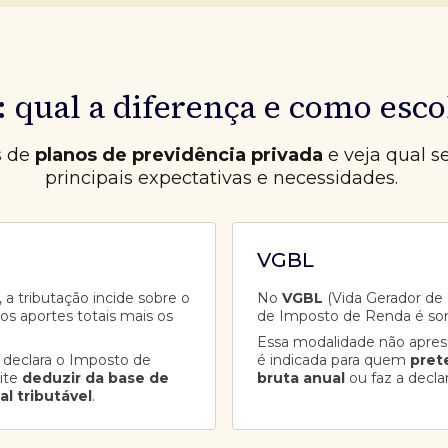
 qual a diferença e como esco
s de
planos de previdência privada
e veja qual s
principais expectativas e necessidades.
VGBL
 a tributação incide sobre o
No
VGBL
(Vida Gerador de B
aos aportes totais mais os
de Imposto de Renda é so
Essa modalidade não apre
 declara o Imposto de
é indicada para quem
pret
ite
deduzir da base de
bruta anual
ou faz a decla
al tributável
.