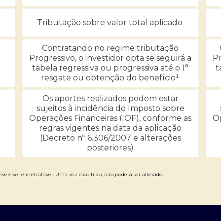
Tributação sobre valor total aplicado
Contratando no regime tributação
Progressivo, o investidor opta se seguirá a
Pr
tabela regressiva ou progressiva até o 1°
t
resgate ou obtenção do benefício¹
Os aportes realizados podem estar
sujeitos à incidência do Imposto sobre
Operações Financeiras (IOF), conforme as
Op
regras vigentes na data da aplicação
(Decreto nº 6.306/2007 e alterações
posteriores)
versível e irretratável. Uma vez escolhido, não poderá ser alterado.