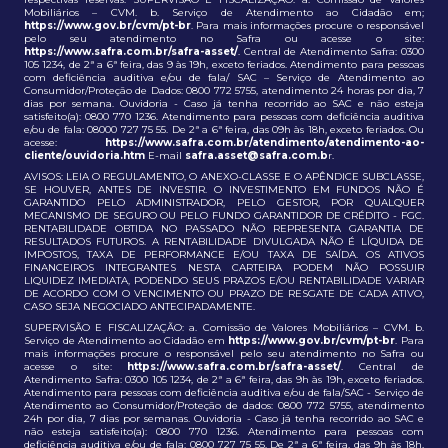
Mobiliários – CVM. b. Serviço de Atendimento ao Cidadão em;
https://www.gov.br/cvm/pt-br
. Para mais informações procure o responsável
pelo seu atendimento no Safra ou acesse o site:
https://www.safra.com.br/safra-asset/
. Central de Atendimento Safra: 0300
105 1234, de 2ª a 6ª feira, das 9 às 19h, exceto feriados. Atendimento para pessoas
com deficiência auditiva e/ou de fala/ SAC – Serviço de Atendimento ao
Consumidor/Proteção de Dados: 0800 772 5755, atendimento 24 horas por dia, 7
dias por semana. Ouvidoria - Caso já tenha recorrido ao SAC e não esteja
satisfeito(a): 0800 770 1236. Atendimento para pessoas com deficiência auditiva
e/ou de fala: 08000 727 75 55. De 2ª a 6ª feira, das 09h às 18h, exceto feriados. Ou
acesse:
https://www.safra.com.br/atendimento/atendimento-ao-
cliente/ouvidoria.htm
E-mail
safra.asset@safra.com.b
r.
AVISOS: LEIA O REGULAMENTO, O ANEXO-CLASSE E O APÊNDICE SUBCLASSE,
SE HOUVER, ANTES DE INVESTIR. O INVESTIMENTO EM FUNDOS NÃO É
GARANTIDO PELO ADMINISTRADOR, PELO GESTOR, POR QUALQUER
MECANISMO DE SEGURO OU PELO FUNDO GARANTIDOR DE CRÉDITO - FGC.
RENTABILIDADE OBTIDA NO PASSADO NÃO REPRESENTA GARANTIA DE
RESULTADOS FUTUROS. A RENTABILIDADE DIVULGADA NÃO É LÍQUIDA DE
IMPOSTOS, TAXA DE PERFORMANCE E/OU TAXA DE SAÍDA. OS ATIVOS
FINANCEIROS INTEGRANTES NESTA CARTEIRA PODEM NÃO POSSUIR
LIQUIDEZ IMEDIATA, PODENDO SEUS PRAZOS E/OU RENTABILIDADE VARIAR
DE ACORDO COM O VENCIMENTO OU PRAZO DE RESGATE DE CADA ATIVO,
CASO SEJA NEGOCIADO ANTECIPADAMENTE.
SUPERVISÃO E FISCALIZAÇÃO: a. Comissão de Valores Mobiliários – CVM. b.
Serviço de Atendimento ao Cidadão em
https://www.gov.br/cvm/pt-br
. Para
mais informações procure o responsável pelo seu atendimento no Safra ou
acesse o site:
https://www.safra.com.br/safra-asset/
. Central de
Atendimento Safra: 0300 105 1234, de 2ª a 6ª feira, das 9h às 19h, exceto feriados.
Atendimento para pessoas com deficiência auditiva e/ou de fala/SAC - Serviço de
Atendimento ao Consumidor/Proteção de dados: 0800 772 5755, atendimento
24h por dia, 7 dias por semanas. Ouvidoria - Caso já tenha recorrido ao SAC e
não esteja satisfeito(a): 0800 770 1236. Atendimento para pessoas com
deficiência auditiva e/ou de fala: 0800 727 75 55. De 2ª a 6ª feira, das 9h às 18h,