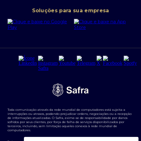
Conta corrente PJ
Portal da Privacidade
Soluções para sua empresa
Cartão Safra Empresas
PRSAC
Empréstimo e financiamentos PJ
Regras e Parâmetros de Atuação Banco Safra
Seguros para empresas
Relações com investidores
Derivativos
Remuneração Diferenciada FEE BASED
Agronegócios
Segurança da Informação
Tarifas e serviços Pessoa Física
Termos de Uso
Transparência de remuneração
Guia de Classificação de Natureza Cambial
Toda comunicação através da rede mundial de computadores está sujeita a
Termos e Condições para Portabilidade de Investimento
interrupções ou atrasos, podendo prejudicar ordens, negociações ou a recepção
de informações atualizadas. O Safra, exime-se de responsabilidade por danos
sofridos por seus clientes, por força de falha de serviços disponibilizados por
terceiros, incluindo, sem limitação aqueles conexos à rede mundial de
computadores.