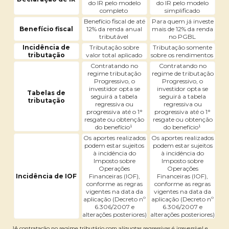
do IR pelo modelo
do IR pelo modelo
completo
simplificado
Benefício fiscal de até
Para quem já investe
Benefício fiscal
12% da renda anual
mais de 12% da renda
tributável
no PGBL
Incidência de
Tributação sobre
Tributação somente
tributação
valor total aplicado
sobre os rendimentos
Contratando no
Contratando no
regime tributação
regime de tributação
Progressivo, o
Progressivo, o
investidor opta se
investidor opta se
Tabelas de
seguirá a tabela
seguirá a tabela
tributação
regressiva ou
regressiva ou
progressiva até o 1°
progressiva até o 1°
resgate ou obtenção
resgate ou obtenção
do benefício¹
do benefício¹
Os aportes realizados
Os aportes realizados
podem estar sujeitos
podem estar sujeitos
à incidência do
à incidência do
Imposto sobre
Imposto sobre
Operações
Operações
Incidência de IOF
Financeiras (IOF),
Financeiras (IOF),
conforme as regras
conforme as regras
vigentes na data da
vigentes na data da
aplicação (Decreto nº
aplicação (Decreto nº
6.306/2007 e
6.306/2007 e
alterações posteriores)
alterações posteriores)
¹A contratação no regime tributário com alíquotas regressivas é irreversível e