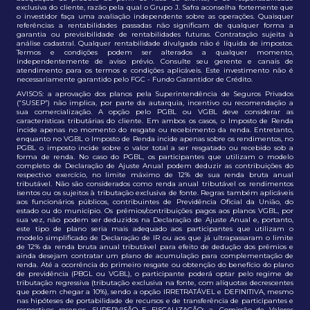
exclusiva do cliente, razão pela qual o Grupo J. Safra aconselha fortemente que
o investidor faça uma avaliação independente sobre as operações. Quaisquer
referências a rentabilidades passadas não significam de qualquer forma a
garantia ou previsibilidade de rentabilidades futuras. Contratação sujeita à
análise cadastral. Qualquer rentabilidade divulgada não é líquida de impostos.
Termos e condições podem ser alterados a qualquer momento,
independentemente de aviso prévio. Consulte seu gerente e canais de
atendimento para os termos e condições aplicáveis. Este investimento não é
necessariamente garantido pelo FGC - Fundo Garantidor de Crédito.
AVISOS: a aprovação dos planos pela Superintendência de Seguros Privados
(“SUSEP”) não implica, por parte da autarquia, incentivo ou recomendação a
sua comercialização. A opção pelo PGBL ou VGBL deve considerar as
características tributárias do cliente. Em ambos os casos, o Imposto de Renda
incide apenas no momento do resgate ou recebimento da renda. Entretanto,
enquanto no VGBL o Imposto de Renda incide apenas sobre os rendimentos, no
PGBL o imposto incide sobre o valor total a ser resgatado ou recebido sob a
forma de renda. No caso do PGBL, os participantes que utilizam o modelo
completo de Declaração de Ajuste Anual podem deduzir as contribuições do
respectivo exercício, no limite máximo de 12% de sua renda bruta anual
tributável. Não são considerados como renda anual tributável os rendimentos
isentos ou os sujeitos à tributação exclusiva de fonte. Regras também aplicáveis
aos funcionários públicos, contribuintes de Previdência Oficial da União, do
estado ou do município. Os prêmios/contribuições pagos aos planos VGBL, por
sua vez, não podem ser deduzidos na Declaração de Ajuste Anual e, portanto,
este tipo de plano seria mais adequado aos participantes que utilizam o
modelo simplificado de Declaração de IR ou aos que já ultrapassaram o limite
de 12% da renda bruta anual tributável para efeito de dedução dos prêmios e
ainda desejam contratar um plano de acumulação para complementação de
renda. Até a ocorrência do primeiro resgate ou obtenção do benefício do plano
de previdência (PBGL ou VGBL), o participante poderá optar pelo regime de
tributação regressiva (tributação exclusiva na fonte, com alíquotas decrescentes
que podem chegar a 10%), sendo a opção IRRETRATÁVEL e DEFINITIVA, mesmo
nas hipóteses de portabilidade de recursos e de transferência de participantes e
respectivas reservas. SUPERVISÃO E FISCALIZAÇÃO: a. Comissão de Valores