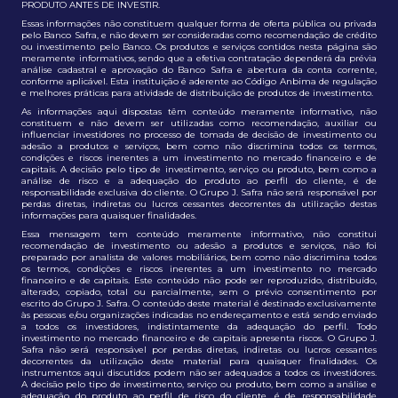
PRODUTO ANTES DE INVESTIR.
Essas informações não constituem qualquer forma de oferta pública ou privada
pelo Banco Safra, e não devem ser consideradas como recomendação de crédito
ou investimento pelo Banco. Os produtos e serviços contidos nesta página são
meramente informativos, sendo que a efetiva contratação dependerá da prévia
análise cadastral e aprovação do Banco Safra e abertura da conta corrente,
conforme aplicável. Esta instituição é aderente ao Código Anbima de regulação
e melhores práticas para atividade de distribuição de produtos de investimento.
As informações aqui dispostas têm conteúdo meramente informativo, não
constituem e não devem ser utilizadas como recomendação, auxiliar ou
influenciar investidores no processo de tomada de decisão de investimento ou
adesão a produtos e serviços, bem como não discrimina todos os termos,
condições e riscos inerentes a um investimento no mercado financeiro e de
capitais. A decisão pelo tipo de investimento, serviço ou produto, bem como a
análise de risco e a adequação do produto ao perfil do cliente, é de
responsabilidade exclusiva do cliente. O Grupo J. Safra não será responsável por
perdas diretas, indiretas ou lucros cessantes decorrentes da utilização destas
informações para quaisquer finalidades.
Essa mensagem tem conteúdo meramente informativo, não constitui
recomendação de investimento ou adesão a produtos e serviços, não foi
preparado por analista de valores mobiliários, bem como não discrimina todos
os termos, condições e riscos inerentes a um investimento no mercado
financeiro e de capitais. Este conteúdo não pode ser reproduzido, distribuído,
alterado, copiado, total ou parcialmente, sem o prévio consentimento por
escrito do Grupo J. Safra. O conteúdo deste material é destinado exclusivamente
às pessoas e/ou organizações indicadas no endereçamento e está sendo enviado
a todos os investidores, indistintamente da adequação do perfil. Todo
investimento no mercado financeiro e de capitais apresenta riscos. O Grupo J.
Safra não será responsável por perdas diretas, indiretas ou lucros cessantes
decorrentes da utilização deste material para quaisquer finalidades. Os
instrumentos aqui discutidos podem não ser adequados a todos os investidores.
A decisão pelo tipo de investimento, serviço ou produto, bem como a análise e
adequação do produto ao perfil de risco do cliente, é de responsabilidade