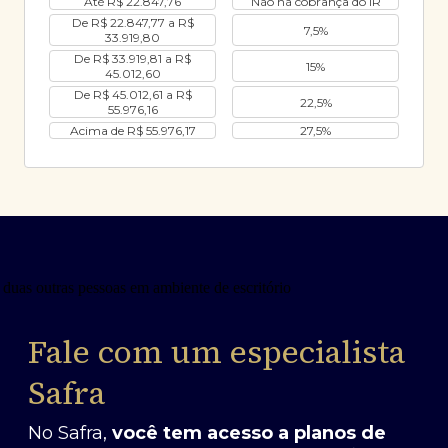
Até R$ 22.847,76
Não há cobrança do IR
De R$ 22.847,77 a R$
7,5%
33.919,80
De R$ 33.919,81 a R$
15%
45.012,60
De R$ 45.012,61 a R$
22,5%
55.976,16
Acima de R$ 55.976,17
27,5%
Fale com um especialista
Safra
No Safra,
você tem acesso a planos de