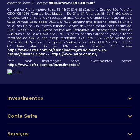
exceto feriados. Ou acesse:
https://www.safra.com.br/
Central de Atendimento Safra: 55 (11) 3253 4455 (Capital e Grande São Paulo) e
0300 105 1234 (Demais localidades) - De 2ª a 6ª feira, das 8h às 21h30, exceto
feriados. Central SafraPay / Pessoa Jurídica: Capital e Grande São Paulo (11) 3175-
8248 Demais Localidades 0300 015 7575 Atendimento personalizado, de 2ª a 6
feira, das 8h às 21h, exceto feriados. Serviço de Atendimento ao Consumidor
(SAC): 0800 772 5755. Atendimento aos Portadores de Necessidades Especiais
Auditivas e de Fala: 0800 772 4136. 24 horas por dia Ouvidoria (caso já tenha
recorrido ao SAC e não esteja satisfeito): 0800 770 1236. Atendimento aos
Portadores de Necessidades Especiais Auditivas e de Fala: 0800 727 7555 - De 2ª a
6ª feira, das 9h às 18h, exceto feriados. Ou acesse:
https://www.safra.com.br/atendimento/atendimento-ao-
cliente/ouvidoria.htm
ou
https://www.safra.com.br/
Para mais informações sobre investimentos, acesse:
https://www.safra.com.br/investimentos/
Investimentos
Portfólio de investimentos
Conta Safra
Safra Asset
Abra sua conta
Lista de fundos de investimento
Serviços
Pessoa Física