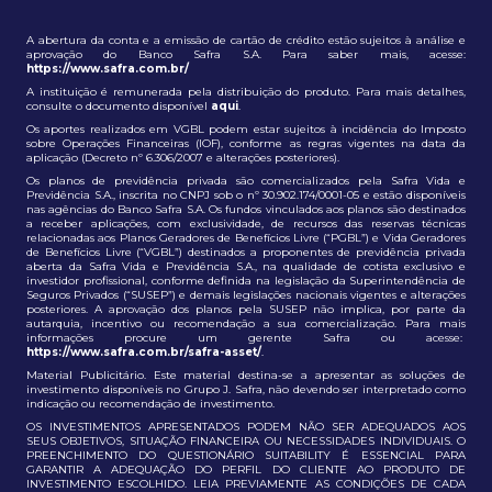
A abertura da conta e a emissão de cartão de crédito estão sujeitos à análise e
aprovação do Banco Safra S.A. Para saber mais, acesse:
https://www.safra.com.br/
A instituição é remunerada pela distribuição do produto. Para mais detalhes,
consulte o documento disponível
aqui
.
Os aportes realizados em VGBL podem estar sujeitos à incidência do Imposto
sobre Operações Financeiras (IOF), conforme as regras vigentes na data da
aplicação (Decreto nº 6.306/2007 e alterações posteriores).
Os planos de previdência privada são comercializados pela Safra Vida e
Previdência S.A., inscrita no CNPJ sob o nº 30.902.174/0001-05 e estão disponíveis
nas agências do Banco Safra S.A. Os fundos vinculados aos planos são destinados
a receber aplicações, com exclusividade, de recursos das reservas técnicas
relacionadas aos Planos Geradores de Benefícios Livre (“PGBL”) e Vida Geradores
de Benefícios Livre (“VGBL”) destinados a proponentes de previdência privada
aberta da Safra Vida e Previdência S.A., na qualidade de cotista exclusivo e
investidor profissional, conforme definida na legislação da Superintendência de
Seguros Privados (“SUSEP”) e demais legislações nacionais vigentes e alterações
posteriores. A aprovação dos planos pela SUSEP não implica, por parte da
autarquia, incentivo ou recomendação a sua comercialização. Para mais
informações procure um gerente Safra ou acesse:
https://www.safra.com.br/safra-asset/
.
Material Publicitário. Este material destina-se a apresentar as soluções de
investimento disponíveis no Grupo J. Safra, não devendo ser interpretado como
indicação ou recomendação de investimento.
OS INVESTIMENTOS APRESENTADOS PODEM NÃO SER ADEQUADOS AOS
SEUS OBJETIVOS, SITUAÇÃO FINANCEIRA OU NECESSIDADES INDIVIDUAIS. O
PREENCHIMENTO DO QUESTIONÁRIO SUITABILITY É ESSENCIAL PARA
GARANTIR A ADEQUAÇÃO DO PERFIL DO CLIENTE AO PRODUTO DE
INVESTIMENTO ESCOLHIDO. LEIA PREVIAMENTE AS CONDIÇÕES DE CADA