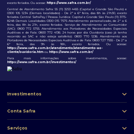
exceto feriados. Ou acesse:
https://www.safra.com.br/
Central de Atendimento Safra: 55 (11) 3253 4455 (Capital e Grande São Paulo) e
0300 105 1234 (Demais localidades) - De 2ª a 6ª feira, das 8h às 21h30, exceto
feriados. Central SafraPay / Pessoa Jurídica: Capital e Grande São Paulo (11) 3175-
8248 Demais Localidades 0300 015 7575 Atendimento personalizado, de 2ª a 6
feira, das 8h às 21h, exceto feriados. Serviço de Atendimento ao Consumidor
(SAC): 0800 772 5755. Atendimento aos Portadores de Necessidades Especiais
Auditivas e de Fala: 0800 772 4136. 24 horas por dia Ouvidoria (caso já tenha
recorrido ao SAC e não esteja satisfeito): 0800 770 1236. Atendimento aos
Portadores de Necessidades Especiais Auditivas e de Fala: 0800 727 7555 - De 2ª a
6ª feira, das 9h às 18h, exceto feriados. Ou acesse:
https://www.safra.com.br/atendimento/atendimento-ao-
cliente/ouvidoria.htm
ou
https://www.safra.com.br/
Para mais informações sobre investimentos, acesse:
https://www.safra.com.br/investimentos/
Investimentos
Portfólio de investimentos
Conta Safra
Safra Asset
Abra sua conta
Lista de fundos de investimento
Serviços
Pessoa Física