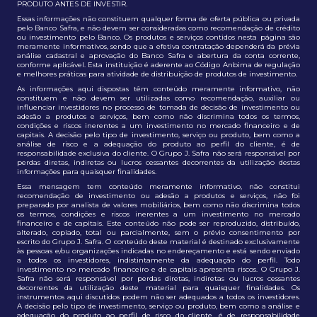
PRODUTO ANTES DE INVESTIR.
Essas informações não constituem qualquer forma de oferta pública ou privada
pelo Banco Safra, e não devem ser consideradas como recomendação de crédito
ou investimento pelo Banco. Os produtos e serviços contidos nesta página são
meramente informativos, sendo que a efetiva contratação dependerá da prévia
análise cadastral e aprovação do Banco Safra e abertura da conta corrente,
conforme aplicável. Esta instituição é aderente ao Código Anbima de regulação
e melhores práticas para atividade de distribuição de produtos de investimento.
As informações aqui dispostas têm conteúdo meramente informativo, não
constituem e não devem ser utilizadas como recomendação, auxiliar ou
influenciar investidores no processo de tomada de decisão de investimento ou
adesão a produtos e serviços, bem como não discrimina todos os termos,
condições e riscos inerentes a um investimento no mercado financeiro e de
capitais. A decisão pelo tipo de investimento, serviço ou produto, bem como a
análise de risco e a adequação do produto ao perfil do cliente, é de
responsabilidade exclusiva do cliente. O Grupo J. Safra não será responsável por
perdas diretas, indiretas ou lucros cessantes decorrentes da utilização destas
informações para quaisquer finalidades.
Essa mensagem tem conteúdo meramente informativo, não constitui
recomendação de investimento ou adesão a produtos e serviços, não foi
preparado por analista de valores mobiliários, bem como não discrimina todos
os termos, condições e riscos inerentes a um investimento no mercado
financeiro e de capitais. Este conteúdo não pode ser reproduzido, distribuído,
alterado, copiado, total ou parcialmente, sem o prévio consentimento por
escrito do Grupo J. Safra. O conteúdo deste material é destinado exclusivamente
às pessoas e/ou organizações indicadas no endereçamento e está sendo enviado
a todos os investidores, indistintamente da adequação do perfil. Todo
investimento no mercado financeiro e de capitais apresenta riscos. O Grupo J.
Safra não será responsável por perdas diretas, indiretas ou lucros cessantes
decorrentes da utilização deste material para quaisquer finalidades. Os
instrumentos aqui discutidos podem não ser adequados a todos os investidores.
A decisão pelo tipo de investimento, serviço ou produto, bem como a análise e
adequação do produto ao perfil de risco do cliente, é de responsabilidade