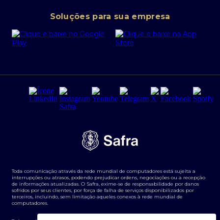
Conta corrente PJ
Portal da Privacidade
Soluções para sua empresa
Cartão Safra Empresas
PRSAC
Empréstimo e financiamentos PJ
Regras e Parâmetros de Atuação Banco Safra
Seguros para empresas
Relações com investidores
Derivativos
Remuneração Diferenciada FEE BASED
Agronegócios
Segurança da Informação
Tarifas e serviços Pessoa Física
Termos de Uso
Transparência de remuneração
Guia de Classificação de Natureza Cambial
Toda comunicação através da rede mundial de computadores está sujeita a
Termos e Condições para Portabilidade de Investimento
interrupções ou atrasos, podendo prejudicar ordens, negociações ou a recepção
de informações atualizadas. O Safra, exime-se de responsabilidade por danos
sofridos por seus clientes, por força de falha de serviços disponibilizados por
terceiros, incluindo, sem limitação aqueles conexos à rede mundial de
computadores.