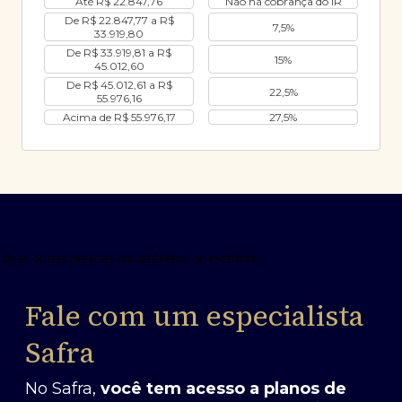
Até R$ 22.847,76
Não há cobrança do IR
De R$ 22.847,77 a R$
7,5%
33.919,80
De R$ 33.919,81 a R$
15%
45.012,60
De R$ 45.012,61 a R$
22,5%
55.976,16
Acima de R$ 55.976,17
27,5%
Fale com um especialista
Safra
No Safra,
você tem acesso a planos de