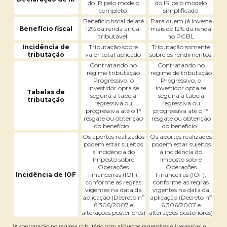
do IR pelo modelo
do IR pelo modelo
completo
simplificado
Benefício fiscal de até
Para quem já investe
Benefício fiscal
12% da renda anual
mais de 12% da renda
tributável
no PGBL
Incidência de
Tributação sobre
Tributação somente
tributação
valor total aplicado
sobre os rendimentos
Contratando no
Contratando no
regime tributação
regime de tributação
Progressivo, o
Progressivo, o
investidor opta se
investidor opta se
Tabelas de
seguirá a tabela
seguirá a tabela
tributação
regressiva ou
regressiva ou
progressiva até o 1°
progressiva até o 1°
resgate ou obtenção
resgate ou obtenção
do benefício¹
do benefício¹
Os aportes realizados
Os aportes realizados
podem estar sujeitos
podem estar sujeitos
à incidência do
à incidência do
Imposto sobre
Imposto sobre
Operações
Operações
Incidência de IOF
Financeiras (IOF),
Financeiras (IOF),
conforme as regras
conforme as regras
vigentes na data da
vigentes na data da
aplicação (Decreto nº
aplicação (Decreto nº
6.306/2007 e
6.306/2007 e
alterações posteriores)
alterações posteriores)
¹A contratação no regime tributário com alíquotas regressivas é irreversível e