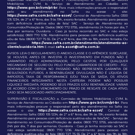
Mobiliários – CVM. b. Serviço de Atendimento ao Cidadão em;
https://www.gov.br/cvm/pt-br
. Para mais informações procure o responsável
pelo seu atendimento no Safra ou acesse o site:
https://www.safra.com.br/safra-asset/
. Central de Atendimento Safra: 0300
105 1234, de 2ª a 6ª feira, das 9 às 19h, exceto feriados. Atendimento para pessoas
com deficiência auditiva e/ou de fala/ SAC – Serviço de Atendimento ao
Consumidor/Proteção de Dados: 0800 772 5755, atendimento 24 horas por dia, 7
dias por semana. Ouvidoria - Caso já tenha recorrido ao SAC e não esteja
satisfeito(a): 0800 770 1236. Atendimento para pessoas com deficiência auditiva
e/ou de fala: 08000 727 75 55. De 2ª a 6ª feira, das 09h às 18h, exceto feriados. Ou
acesse:
https://www.safra.com.br/atendimento/atendimento-ao-
cliente/ouvidoria.htm
E-mail
safra.asset@safra.com.b
r.
AVISOS: LEIA O REGULAMENTO, O ANEXO-CLASSE E O APÊNDICE SUBCLASSE,
SE HOUVER, ANTES DE INVESTIR. O INVESTIMENTO EM FUNDOS NÃO É
GARANTIDO PELO ADMINISTRADOR, PELO GESTOR, POR QUALQUER
MECANISMO DE SEGURO OU PELO FUNDO GARANTIDOR DE CRÉDITO - FGC.
RENTABILIDADE OBTIDA NO PASSADO NÃO REPRESENTA GARANTIA DE
RESULTADOS FUTUROS. A RENTABILIDADE DIVULGADA NÃO É LÍQUIDA DE
IMPOSTOS, TAXA DE PERFORMANCE E/OU TAXA DE SAÍDA. OS ATIVOS
FINANCEIROS INTEGRANTES NESTA CARTEIRA PODEM NÃO POSSUIR
LIQUIDEZ IMEDIATA, PODENDO SEUS PRAZOS E/OU RENTABILIDADE VARIAR
DE ACORDO COM O VENCIMENTO OU PRAZO DE RESGATE DE CADA ATIVO,
CASO SEJA NEGOCIADO ANTECIPADAMENTE.
SUPERVISÃO E FISCALIZAÇÃO: a. Comissão de Valores Mobiliários – CVM. b.
Serviço de Atendimento ao Cidadão em
https://www.gov.br/cvm/pt-br
. Para
mais informações procure o responsável pelo seu atendimento no Safra ou
acesse o site:
https://www.safra.com.br/safra-asset/
. Central de
Atendimento Safra: 0300 105 1234, de 2ª a 6ª feira, das 9h às 19h, exceto feriados.
Atendimento para pessoas com deficiência auditiva e/ou de fala/SAC - Serviço de
Atendimento ao Consumidor/Proteção de dados: 0800 772 5755, atendimento
24h por dia, 7 dias por semanas. Ouvidoria - Caso já tenha recorrido ao SAC e
não esteja satisfeito(a): 0800 770 1236. Atendimento para pessoas com
deficiência auditiva e/ou de fala: 0800 727 75 55. De 2ª a 6ª feira, das 9h às 18h,