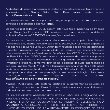
A abertura da conta e a emissão de cartão de crédito estão sujeitos à análise e
aprovação do Banco Safra S.A. Para saber mais, acesse:
https://www.safra.com.br/
A instituição é remunerada pela distribuição do produto. Para mais detalhes,
consulte o documento disponível
aqui
.
Os aportes realizados em VGBL podem estar sujeitos à incidência do Imposto
sobre Operações Financeiras (IOF), conforme as regras vigentes na data da
aplicação (Decreto nº 6.306/2007 e alterações posteriores).
Os planos de previdência privada são comercializados pela Safra Vida e
Previdência S.A., inscrita no CNPJ sob o nº 30.902.174/0001-05 e estão disponíveis
nas agências do Banco Safra S.A. Os fundos vinculados aos planos são destinados
a receber aplicações, com exclusividade, de recursos das reservas técnicas
relacionadas aos Planos Geradores de Benefícios Livre (“PGBL”) e Vida Geradores
de Benefícios Livre (“VGBL”) destinados a proponentes de previdência privada
aberta da Safra Vida e Previdência S.A., na qualidade de cotista exclusivo e
investidor profissional, conforme definida na legislação da Superintendência de
Seguros Privados (“SUSEP”) e demais legislações nacionais vigentes e alterações
posteriores. A aprovação dos planos pela SUSEP não implica, por parte da
autarquia, incentivo ou recomendação a sua comercialização. Para mais
informações procure um gerente Safra ou acesse:
https://www.safra.com.br/safra-asset/
.
Material Publicitário. Este material destina-se a apresentar as soluções de
investimento disponíveis no Grupo J. Safra, não devendo ser interpretado como
indicação ou recomendação de investimento.
OS INVESTIMENTOS APRESENTADOS PODEM NÃO SER ADEQUADOS AOS
SEUS OBJETIVOS, SITUAÇÃO FINANCEIRA OU NECESSIDADES INDIVIDUAIS. O
PREENCHIMENTO DO QUESTIONÁRIO SUITABILITY É ESSENCIAL PARA
GARANTIR A ADEQUAÇÃO DO PERFIL DO CLIENTE AO PRODUTO DE
INVESTIMENTO ESCOLHIDO. LEIA PREVIAMENTE AS CONDIÇÕES DE CADA