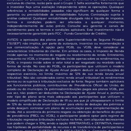
exclusiva do cliente, razão pela qual o Grupo J. Safra aconselha fortemente que
o investidor faça uma avaliação independente sobre as operações. Quaisquer
referências a rentabilidades passadas não significam de qualquer forma a
garantia ou previsibilidade de rentabilidades futuras. Contratação sujeita à
análise cadastral. Qualquer rentabilidade divulgada não é líquida de impostos.
Termos e condições podem ser alterados a qualquer momento,
independentemente de aviso prévio. Consulte seu gerente e canais de
atendimento para os termos e condições aplicáveis. Este investimento não é
necessariamente garantido pelo FGC - Fundo Garantidor de Crédito.
AVISOS: a aprovação dos planos pela Superintendência de Seguros Privados
(“SUSEP”) não implica, por parte da autarquia, incentivo ou recomendação a
sua comercialização. A opção pelo PGBL ou VGBL deve considerar as
características tributárias do cliente. Em ambos os casos, o Imposto de Renda
incide apenas no momento do resgate ou recebimento da renda. Entretanto,
enquanto no VGBL o Imposto de Renda incide apenas sobre os rendimentos, no
PGBL o imposto incide sobre o valor total a ser resgatado ou recebido sob a
forma de renda. No caso do PGBL, os participantes que utilizam o modelo
completo de Declaração de Ajuste Anual podem deduzir as contribuições do
respectivo exercício, no limite máximo de 12% de sua renda bruta anual
tributável. Não são considerados como renda anual tributável os rendimentos
isentos ou os sujeitos à tributação exclusiva de fonte. Regras também aplicáveis
aos funcionários públicos, contribuintes de Previdência Oficial da União, do
estado ou do município. Os prêmios/contribuições pagos aos planos VGBL, por
sua vez, não podem ser deduzidos na Declaração de Ajuste Anual e, portanto,
este tipo de plano seria mais adequado aos participantes que utilizam o
modelo simplificado de Declaração de IR ou aos que já ultrapassaram o limite
de 12% da renda bruta anual tributável para efeito de dedução dos prêmios e
ainda desejam contratar um plano de acumulação para complementação de
renda. Até a ocorrência do primeiro resgate ou obtenção do benefício do plano
de previdência (PBGL ou VGBL), o participante poderá optar pelo regime de
tributação regressiva (tributação exclusiva na fonte, com alíquotas decrescentes
que podem chegar a 10%), sendo a opção IRRETRATÁVEL e DEFINITIVA, mesmo
nas hipóteses de portabilidade de recursos e de transferência de participantes e
respectivas reservas. SUPERVISÃO E FISCALIZAÇÃO: a. Comissão de Valores