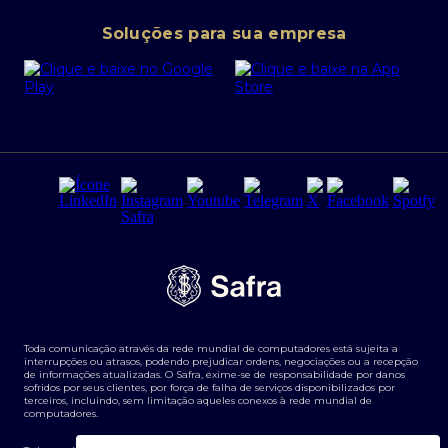
Conta corrente PJ
Portal da Privacidade
Soluções para sua empresa
Cartão Safra Empresas
PRSAC
Empréstimo e financiamentos PJ
Regras e Parâmetros de Atuação Banco Safra
Seguros para empresas
Relações com investidores
Derivativos
Remuneração Diferenciada FEE BASED
Agronegócios
Segurança da Informação
Tarifas e serviços Pessoa Física
Termos de Uso
Transparência de remuneração
Guia de Classificação de Natureza Cambial
Toda comunicação através da rede mundial de computadores está sujeita a
Termos e Condições para Portabilidade de Investimento
interrupções ou atrasos, podendo prejudicar ordens, negociações ou a recepção
de informações atualizadas. O Safra, exime-se de responsabilidade por danos
sofridos por seus clientes, por força de falha de serviços disponibilizados por
terceiros, incluindo, sem limitação aqueles conexos à rede mundial de
computadores.