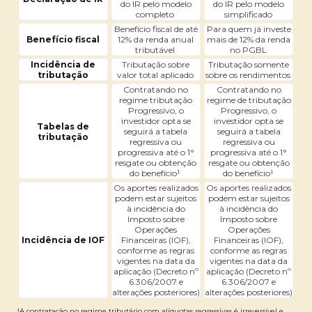
do IR pelo modelo
do IR pelo modelo
completo
simplificado
Benefício fiscal de até
Para quem já investe
Benefício fiscal
12% da renda anual
mais de 12% da renda
tributável
no PGBL
Incidência de
Tributação sobre
Tributação somente
tributação
valor total aplicado
sobre os rendimentos
Contratando no
Contratando no
regime tributação
regime de tributação
Progressivo, o
Progressivo, o
investidor opta se
investidor opta se
Tabelas de
seguirá a tabela
seguirá a tabela
tributação
regressiva ou
regressiva ou
progressiva até o 1°
progressiva até o 1°
resgate ou obtenção
resgate ou obtenção
do benefício¹
do benefício¹
Os aportes realizados
Os aportes realizados
podem estar sujeitos
podem estar sujeitos
à incidência do
à incidência do
Imposto sobre
Imposto sobre
Operações
Operações
Incidência de IOF
Financeiras (IOF),
Financeiras (IOF),
conforme as regras
conforme as regras
vigentes na data da
vigentes na data da
aplicação (Decreto nº
aplicação (Decreto nº
6.306/2007 e
6.306/2007 e
alterações posteriores)
alterações posteriores)
¹A contratação no regime tributário com alíquotas regressivas é irreversível e