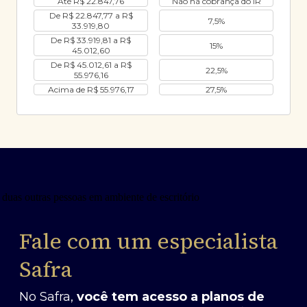
Até R$ 22.847,76
Não há cobrança do IR
De R$ 22.847,77 a R$
7,5%
33.919,80
De R$ 33.919,81 a R$
15%
45.012,60
De R$ 45.012,61 a R$
22,5%
55.976,16
Acima de R$ 55.976,17
27,5%
Fale com um especialista
Safra
No Safra,
você tem acesso a planos de