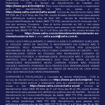
Mobiliários – CVM. b. Serviço de Atendimento ao Cidadão em;
https://www.gov.br/cvm/pt-br
. Para mais informações procure o responsável
pelo seu atendimento no Safra ou acesse o site:
https://www.safra.com.br/safra-asset/
. Central de Atendimento Safra: 0300
105 1234, de 2ª a 6ª feira, das 9 às 19h, exceto feriados. Atendimento para pessoas
com deficiência auditiva e/ou de fala/ SAC – Serviço de Atendimento ao
Consumidor/Proteção de Dados: 0800 772 5755, atendimento 24 horas por dia, 7
dias por semana. Ouvidoria - Caso já tenha recorrido ao SAC e não esteja
satisfeito(a): 0800 770 1236. Atendimento para pessoas com deficiência auditiva
e/ou de fala: 08000 727 75 55. De 2ª a 6ª feira, das 09h às 18h, exceto feriados. Ou
acesse:
https://www.safra.com.br/atendimento/atendimento-ao-
cliente/ouvidoria.htm
E-mail
safra.asset@safra.com.b
r.
AVISOS: LEIA O REGULAMENTO, O ANEXO-CLASSE E O APÊNDICE SUBCLASSE,
SE HOUVER, ANTES DE INVESTIR. O INVESTIMENTO EM FUNDOS NÃO É
GARANTIDO PELO ADMINISTRADOR, PELO GESTOR, POR QUALQUER
MECANISMO DE SEGURO OU PELO FUNDO GARANTIDOR DE CRÉDITO - FGC.
RENTABILIDADE OBTIDA NO PASSADO NÃO REPRESENTA GARANTIA DE
RESULTADOS FUTUROS. A RENTABILIDADE DIVULGADA NÃO É LÍQUIDA DE
IMPOSTOS, TAXA DE PERFORMANCE E/OU TAXA DE SAÍDA. OS ATIVOS
FINANCEIROS INTEGRANTES NESTA CARTEIRA PODEM NÃO POSSUIR
LIQUIDEZ IMEDIATA, PODENDO SEUS PRAZOS E/OU RENTABILIDADE VARIAR
DE ACORDO COM O VENCIMENTO OU PRAZO DE RESGATE DE CADA ATIVO,
CASO SEJA NEGOCIADO ANTECIPADAMENTE.
SUPERVISÃO E FISCALIZAÇÃO: a. Comissão de Valores Mobiliários – CVM. b.
Serviço de Atendimento ao Cidadão em
https://www.gov.br/cvm/pt-br
. Para
mais informações procure o responsável pelo seu atendimento no Safra ou
acesse o site:
https://www.safra.com.br/safra-asset/
. Central de
Atendimento Safra: 0300 105 1234, de 2ª a 6ª feira, das 9h às 19h, exceto feriados.
Atendimento para pessoas com deficiência auditiva e/ou de fala/SAC - Serviço de
Atendimento ao Consumidor/Proteção de dados: 0800 772 5755, atendimento
24h por dia, 7 dias por semanas. Ouvidoria - Caso já tenha recorrido ao SAC e
não esteja satisfeito(a): 0800 770 1236. Atendimento para pessoas com
deficiência auditiva e/ou de fala: 0800 727 75 55. De 2ª a 6ª feira, das 9h às 18h,