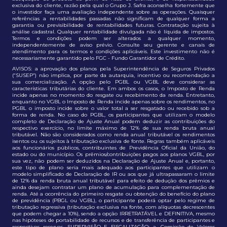
exclusiva do cliente, razão pela qual o Grupo J. Safra aconselha fortemente que
o investidor faça uma avaliação independente sobre as operações. Quaisquer
referências a rentabilidades passadas não significam de qualquer forma a
garantia ou previsibilidade de rentabilidades futuras. Contratação sujeita à
análise cadastral. Qualquer rentabilidade divulgada não é líquida de impostos.
Termos e condições podem ser alterados a qualquer momento,
independentemente de aviso prévio. Consulte seu gerente e canais de
atendimento para os termos e condições aplicáveis. Este investimento não é
necessariamente garantido pelo FGC - Fundo Garantidor de Crédito.
AVISOS: a aprovação dos planos pela Superintendência de Seguros Privados
(“SUSEP”) não implica, por parte da autarquia, incentivo ou recomendação a
sua comercialização. A opção pelo PGBL ou VGBL deve considerar as
características tributárias do cliente. Em ambos os casos, o Imposto de Renda
incide apenas no momento do resgate ou recebimento da renda. Entretanto,
enquanto no VGBL o Imposto de Renda incide apenas sobre os rendimentos, no
PGBL o imposto incide sobre o valor total a ser resgatado ou recebido sob a
forma de renda. No caso do PGBL, os participantes que utilizam o modelo
completo de Declaração de Ajuste Anual podem deduzir as contribuições do
respectivo exercício, no limite máximo de 12% de sua renda bruta anual
tributável. Não são considerados como renda anual tributável os rendimentos
isentos ou os sujeitos à tributação exclusiva de fonte. Regras também aplicáveis
aos funcionários públicos, contribuintes de Previdência Oficial da União, do
estado ou do município. Os prêmios/contribuições pagos aos planos VGBL, por
sua vez, não podem ser deduzidos na Declaração de Ajuste Anual e, portanto,
este tipo de plano seria mais adequado aos participantes que utilizam o
modelo simplificado de Declaração de IR ou aos que já ultrapassaram o limite
de 12% da renda bruta anual tributável para efeito de dedução dos prêmios e
ainda desejam contratar um plano de acumulação para complementação de
renda. Até a ocorrência do primeiro resgate ou obtenção do benefício do plano
de previdência (PBGL ou VGBL), o participante poderá optar pelo regime de
tributação regressiva (tributação exclusiva na fonte, com alíquotas decrescentes
que podem chegar a 10%), sendo a opção IRRETRATÁVEL e DEFINITIVA, mesmo
nas hipóteses de portabilidade de recursos e de transferência de participantes e
respectivas reservas. SUPERVISÃO E FISCALIZAÇÃO: a. Comissão de Valores