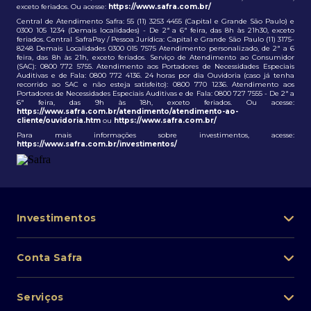
exceto feriados. Ou acesse:
https://www.safra.com.br/
Central de Atendimento Safra: 55 (11) 3253 4455 (Capital e Grande São Paulo) e
0300 105 1234 (Demais localidades) - De 2ª a 6ª feira, das 8h às 21h30, exceto
feriados. Central SafraPay / Pessoa Jurídica: Capital e Grande São Paulo (11) 3175-
8248 Demais Localidades 0300 015 7575 Atendimento personalizado, de 2ª a 6
feira, das 8h às 21h, exceto feriados. Serviço de Atendimento ao Consumidor
(SAC): 0800 772 5755. Atendimento aos Portadores de Necessidades Especiais
Auditivas e de Fala: 0800 772 4136. 24 horas por dia Ouvidoria (caso já tenha
recorrido ao SAC e não esteja satisfeito): 0800 770 1236. Atendimento aos
Portadores de Necessidades Especiais Auditivas e de Fala: 0800 727 7555 - De 2ª a
6ª feira, das 9h às 18h, exceto feriados. Ou acesse:
https://www.safra.com.br/atendimento/atendimento-ao-
cliente/ouvidoria.htm
ou
https://www.safra.com.br/
Para mais informações sobre investimentos, acesse:
https://www.safra.com.br/investimentos/
Investimentos
Portfólio de investimentos
Conta Safra
Safra Asset
Abra sua conta
Lista de fundos de investimento
Serviços
Pessoa Física