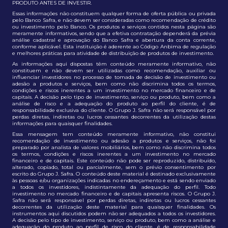
PRODUTO ANTES DE INVESTIR.
Essas informações não constituem qualquer forma de oferta pública ou privada
pelo Banco Safra, e não devem ser consideradas como recomendação de crédito
ou investimento pelo Banco. Os produtos e serviços contidos nesta página são
meramente informativos, sendo que a efetiva contratação dependerá da prévia
análise cadastral e aprovação do Banco Safra e abertura da conta corrente,
conforme aplicável. Esta instituição é aderente ao Código Anbima de regulação
e melhores práticas para atividade de distribuição de produtos de investimento.
As informações aqui dispostas têm conteúdo meramente informativo, não
constituem e não devem ser utilizadas como recomendação, auxiliar ou
influenciar investidores no processo de tomada de decisão de investimento ou
adesão a produtos e serviços, bem como não discrimina todos os termos,
condições e riscos inerentes a um investimento no mercado financeiro e de
capitais. A decisão pelo tipo de investimento, serviço ou produto, bem como a
análise de risco e a adequação do produto ao perfil do cliente, é de
responsabilidade exclusiva do cliente. O Grupo J. Safra não será responsável por
perdas diretas, indiretas ou lucros cessantes decorrentes da utilização destas
informações para quaisquer finalidades.
Essa mensagem tem conteúdo meramente informativo, não constitui
recomendação de investimento ou adesão a produtos e serviços, não foi
preparado por analista de valores mobiliários, bem como não discrimina todos
os termos, condições e riscos inerentes a um investimento no mercado
financeiro e de capitais. Este conteúdo não pode ser reproduzido, distribuído,
alterado, copiado, total ou parcialmente, sem o prévio consentimento por
escrito do Grupo J. Safra. O conteúdo deste material é destinado exclusivamente
às pessoas e/ou organizações indicadas no endereçamento e está sendo enviado
a todos os investidores, indistintamente da adequação do perfil. Todo
investimento no mercado financeiro e de capitais apresenta riscos. O Grupo J.
Safra não será responsável por perdas diretas, indiretas ou lucros cessantes
decorrentes da utilização deste material para quaisquer finalidades. Os
instrumentos aqui discutidos podem não ser adequados a todos os investidores.
A decisão pelo tipo de investimento, serviço ou produto, bem como a análise e
adequação do produto ao perfil de risco do cliente, é de responsabilidade