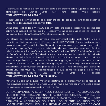
A abertura da conta e a emissão de cartão de crédito estão sujeitos à análise e
aprovação do Banco Safra S.A. Para saber mais, acesse:
https://www.safra.com.br/
A instituição é remunerada pela distribuição do produto. Para mais detalhes,
consulte o documento disponível
aqui
.
Os aportes realizados em VGBL podem estar sujeitos à incidência do Imposto
sobre Operações Financeiras (IOF), conforme as regras vigentes na data da
aplicação (Decreto nº 6.306/2007 e alterações posteriores).
Os planos de previdência privada são comercializados pela Safra Vida e
Previdência S.A., inscrita no CNPJ sob o nº 30.902.174/0001-05 e estão disponíveis
nas agências do Banco Safra S.A. Os fundos vinculados aos planos são destinados
a receber aplicações, com exclusividade, de recursos das reservas técnicas
relacionadas aos Planos Geradores de Benefícios Livre (“PGBL”) e Vida Geradores
de Benefícios Livre (“VGBL”) destinados a proponentes de previdência privada
aberta da Safra Vida e Previdência S.A., na qualidade de cotista exclusivo e
investidor profissional, conforme definida na legislação da Superintendência de
Seguros Privados (“SUSEP”) e demais legislações nacionais vigentes e alterações
posteriores. A aprovação dos planos pela SUSEP não implica, por parte da
autarquia, incentivo ou recomendação a sua comercialização. Para mais
informações procure um gerente Safra ou acesse:
https://www.safra.com.br/safra-asset/
.
Material Publicitário. Este material destina-se a apresentar as soluções de
investimento disponíveis no Grupo J. Safra, não devendo ser interpretado como
indicação ou recomendação de investimento.
OS INVESTIMENTOS APRESENTADOS PODEM NÃO SER ADEQUADOS AOS
SEUS OBJETIVOS, SITUAÇÃO FINANCEIRA OU NECESSIDADES INDIVIDUAIS. O
PREENCHIMENTO DO QUESTIONÁRIO SUITABILITY É ESSENCIAL PARA
GARANTIR A ADEQUAÇÃO DO PERFIL DO CLIENTE AO PRODUTO DE
INVESTIMENTO ESCOLHIDO. LEIA PREVIAMENTE AS CONDIÇÕES DE CADA