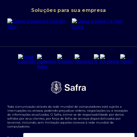
Conta corrente PJ
Portal da Privacidade
Soluções para sua empresa
Cartão Safra Empresas
PRSAC
Empréstimo e financiamentos PJ
Regras e Parâmetros de Atuação Banco Safra
Seguros para empresas
Relações com investidores
Derivativos
Remuneração Diferenciada FEE BASED
Agronegócios
Segurança da Informação
Tarifas e serviços Pessoa Física
Termos de Uso
Transparência de remuneração
Guia de Classificação de Natureza Cambial
Toda comunicação através da rede mundial de computadores está sujeita a
Termos e Condições para Portabilidade de Investimento
interrupções ou atrasos, podendo prejudicar ordens, negociações ou a recepção
de informações atualizadas. O Safra, exime-se de responsabilidade por danos
sofridos por seus clientes, por força de falha de serviços disponibilizados por
terceiros, incluindo, sem limitação aqueles conexos à rede mundial de
computadores.