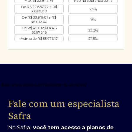
Até R$ 22.847,76
Não há cobrança do IR
De R$ 22.847,77 a R$
7,5%
33.919,80
De R$ 33.919,81 a R$
15%
45.012,60
De R$ 45.012,61 a R$
22,5%
55.976,16
Acima de R$ 55.976,17
27,5%
Fale com um especialista
Safra
No Safra,
você tem acesso a planos de