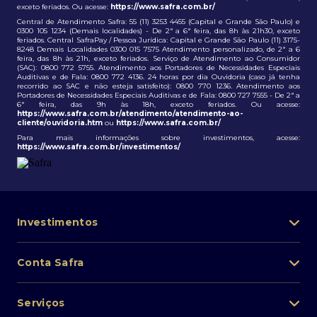
exceto feriados. Ou acesse:
https://www.safra.com.br/
Central de Atendimento Safra: 55 (11) 3253 4455 (Capital e Grande São Paulo) e
0300 105 1234 (Demais localidades) - De 2ª a 6ª feira, das 8h às 21h30, exceto
feriados. Central SafraPay / Pessoa Jurídica: Capital e Grande São Paulo (11) 3175-
8248 Demais Localidades 0300 015 7575 Atendimento personalizado, de 2ª a 6
feira, das 8h às 21h, exceto feriados. Serviço de Atendimento ao Consumidor
(SAC): 0800 772 5755. Atendimento aos Portadores de Necessidades Especiais
Auditivas e de Fala: 0800 772 4136. 24 horas por dia Ouvidoria (caso já tenha
recorrido ao SAC e não esteja satisfeito): 0800 770 1236. Atendimento aos
Portadores de Necessidades Especiais Auditivas e de Fala: 0800 727 7555 - De 2ª a
6ª feira, das 9h às 18h, exceto feriados. Ou acesse:
https://www.safra.com.br/atendimento/atendimento-ao-
cliente/ouvidoria.htm
ou
https://www.safra.com.br/
Para mais informações sobre investimentos, acesse:
https://www.safra.com.br/investimentos/
Investimentos
Portfólio de investimentos
Conta Safra
Safra Asset
Abra sua conta
Lista de fundos de investimento
Serviços
Pessoa Física