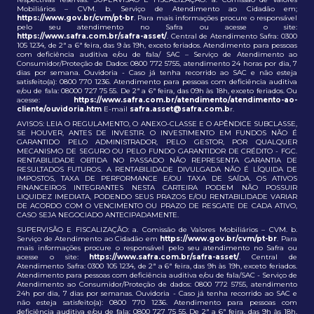
Mobiliários – CVM. b. Serviço de Atendimento ao Cidadão em;
https://www.gov.br/cvm/pt-br
. Para mais informações procure o responsável
pelo seu atendimento no Safra ou acesse o site:
https://www.safra.com.br/safra-asset/
. Central de Atendimento Safra: 0300
105 1234, de 2ª a 6ª feira, das 9 às 19h, exceto feriados. Atendimento para pessoas
com deficiência auditiva e/ou de fala/ SAC – Serviço de Atendimento ao
Consumidor/Proteção de Dados: 0800 772 5755, atendimento 24 horas por dia, 7
dias por semana. Ouvidoria - Caso já tenha recorrido ao SAC e não esteja
satisfeito(a): 0800 770 1236. Atendimento para pessoas com deficiência auditiva
e/ou de fala: 08000 727 75 55. De 2ª a 6ª feira, das 09h às 18h, exceto feriados. Ou
acesse:
https://www.safra.com.br/atendimento/atendimento-ao-
cliente/ouvidoria.htm
E-mail
safra.asset@safra.com.b
r.
AVISOS: LEIA O REGULAMENTO, O ANEXO-CLASSE E O APÊNDICE SUBCLASSE,
SE HOUVER, ANTES DE INVESTIR. O INVESTIMENTO EM FUNDOS NÃO É
GARANTIDO PELO ADMINISTRADOR, PELO GESTOR, POR QUALQUER
MECANISMO DE SEGURO OU PELO FUNDO GARANTIDOR DE CRÉDITO - FGC.
RENTABILIDADE OBTIDA NO PASSADO NÃO REPRESENTA GARANTIA DE
RESULTADOS FUTUROS. A RENTABILIDADE DIVULGADA NÃO É LÍQUIDA DE
IMPOSTOS, TAXA DE PERFORMANCE E/OU TAXA DE SAÍDA. OS ATIVOS
FINANCEIROS INTEGRANTES NESTA CARTEIRA PODEM NÃO POSSUIR
LIQUIDEZ IMEDIATA, PODENDO SEUS PRAZOS E/OU RENTABILIDADE VARIAR
DE ACORDO COM O VENCIMENTO OU PRAZO DE RESGATE DE CADA ATIVO,
CASO SEJA NEGOCIADO ANTECIPADAMENTE.
SUPERVISÃO E FISCALIZAÇÃO: a. Comissão de Valores Mobiliários – CVM. b.
Serviço de Atendimento ao Cidadão em
https://www.gov.br/cvm/pt-br
. Para
mais informações procure o responsável pelo seu atendimento no Safra ou
acesse o site:
https://www.safra.com.br/safra-asset/
. Central de
Atendimento Safra: 0300 105 1234, de 2ª a 6ª feira, das 9h às 19h, exceto feriados.
Atendimento para pessoas com deficiência auditiva e/ou de fala/SAC - Serviço de
Atendimento ao Consumidor/Proteção de dados: 0800 772 5755, atendimento
24h por dia, 7 dias por semanas. Ouvidoria - Caso já tenha recorrido ao SAC e
não esteja satisfeito(a): 0800 770 1236. Atendimento para pessoas com
deficiência auditiva e/ou de fala: 0800 727 75 55. De 2ª a 6ª feira, das 9h às 18h,