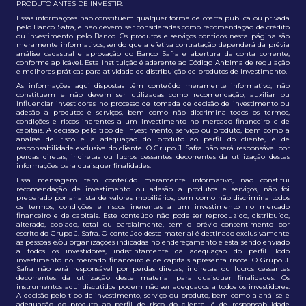
PRODUTO ANTES DE INVESTIR.
Essas informações não constituem qualquer forma de oferta pública ou privada
pelo Banco Safra, e não devem ser consideradas como recomendação de crédito
ou investimento pelo Banco. Os produtos e serviços contidos nesta página são
meramente informativos, sendo que a efetiva contratação dependerá da prévia
análise cadastral e aprovação do Banco Safra e abertura da conta corrente,
conforme aplicável. Esta instituição é aderente ao Código Anbima de regulação
e melhores práticas para atividade de distribuição de produtos de investimento.
As informações aqui dispostas têm conteúdo meramente informativo, não
constituem e não devem ser utilizadas como recomendação, auxiliar ou
influenciar investidores no processo de tomada de decisão de investimento ou
adesão a produtos e serviços, bem como não discrimina todos os termos,
condições e riscos inerentes a um investimento no mercado financeiro e de
capitais. A decisão pelo tipo de investimento, serviço ou produto, bem como a
análise de risco e a adequação do produto ao perfil do cliente, é de
responsabilidade exclusiva do cliente. O Grupo J. Safra não será responsável por
perdas diretas, indiretas ou lucros cessantes decorrentes da utilização destas
informações para quaisquer finalidades.
Essa mensagem tem conteúdo meramente informativo, não constitui
recomendação de investimento ou adesão a produtos e serviços, não foi
preparado por analista de valores mobiliários, bem como não discrimina todos
os termos, condições e riscos inerentes a um investimento no mercado
financeiro e de capitais. Este conteúdo não pode ser reproduzido, distribuído,
alterado, copiado, total ou parcialmente, sem o prévio consentimento por
escrito do Grupo J. Safra. O conteúdo deste material é destinado exclusivamente
às pessoas e/ou organizações indicadas no endereçamento e está sendo enviado
a todos os investidores, indistintamente da adequação do perfil. Todo
investimento no mercado financeiro e de capitais apresenta riscos. O Grupo J.
Safra não será responsável por perdas diretas, indiretas ou lucros cessantes
decorrentes da utilização deste material para quaisquer finalidades. Os
instrumentos aqui discutidos podem não ser adequados a todos os investidores.
A decisão pelo tipo de investimento, serviço ou produto, bem como a análise e
adequação do produto ao perfil de risco do cliente, é de responsabilidade