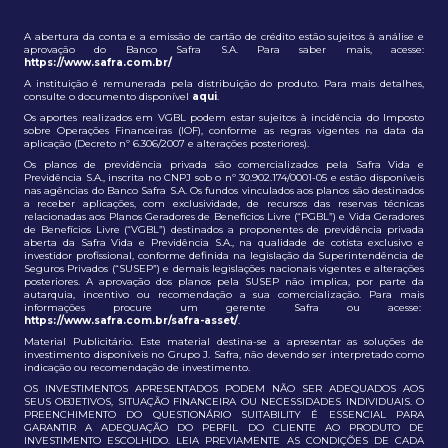
A abertura da conta e a emissão de cartão de crédito estão sujeitos à análise e
aprovação do Banco Safra S.A. Para saber mais, acesse:
https://www.safra.com.br/
A instituição é remunerada pela distribuição do produto. Para mais detalhes,
consulte o documento disponível
aqui
.
Os aportes realizados em VGBL podem estar sujeitos à incidência do Imposto
sobre Operações Financeiras (IOF), conforme as regras vigentes na data da
aplicação (Decreto nº 6.306/2007 e alterações posteriores).
Os planos de previdência privada são comercializados pela Safra Vida e
Previdência S.A., inscrita no CNPJ sob o nº 30.902.174/0001-05 e estão disponíveis
nas agências do Banco Safra S.A. Os fundos vinculados aos planos são destinados
a receber aplicações, com exclusividade, de recursos das reservas técnicas
relacionadas aos Planos Geradores de Benefícios Livre (“PGBL”) e Vida Geradores
de Benefícios Livre (“VGBL”) destinados a proponentes de previdência privada
aberta da Safra Vida e Previdência S.A., na qualidade de cotista exclusivo e
investidor profissional, conforme definida na legislação da Superintendência de
Seguros Privados (“SUSEP”) e demais legislações nacionais vigentes e alterações
posteriores. A aprovação dos planos pela SUSEP não implica, por parte da
autarquia, incentivo ou recomendação a sua comercialização. Para mais
informações procure um gerente Safra ou acesse:
https://www.safra.com.br/safra-asset/
.
Material Publicitário. Este material destina-se a apresentar as soluções de
investimento disponíveis no Grupo J. Safra, não devendo ser interpretado como
indicação ou recomendação de investimento.
OS INVESTIMENTOS APRESENTADOS PODEM NÃO SER ADEQUADOS AOS
SEUS OBJETIVOS, SITUAÇÃO FINANCEIRA OU NECESSIDADES INDIVIDUAIS. O
PREENCHIMENTO DO QUESTIONÁRIO SUITABILITY É ESSENCIAL PARA
GARANTIR A ADEQUAÇÃO DO PERFIL DO CLIENTE AO PRODUTO DE
INVESTIMENTO ESCOLHIDO. LEIA PREVIAMENTE AS CONDIÇÕES DE CADA