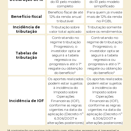
do IR pelo modelo
do IR pelo modelo
completo
simplificado
Benefício fiscal de até
Para quem já investe
Benefício fiscal
12% da renda anual
mais de 12% da renda
tributável
no PGBL
Incidência de
Tributação sobre
Tributação somente
tributação
valor total aplicado
sobre os rendimentos
Contratando no
Contratando no
regime tributação
regime de tributação
Progressivo, o
Progressivo, o
investidor opta se
investidor opta se
Tabelas de
seguirá a tabela
seguirá a tabela
tributação
regressiva ou
regressiva ou
progressiva até o 1°
progressiva até o 1°
resgate ou obtenção
resgate ou obtenção
do benefício¹
do benefício¹
Os aportes realizados
Os aportes realizados
podem estar sujeitos
podem estar sujeitos
à incidência do
à incidência do
Imposto sobre
Imposto sobre
Operações
Operações
Incidência de IOF
Financeiras (IOF),
Financeiras (IOF),
conforme as regras
conforme as regras
vigentes na data da
vigentes na data da
aplicação (Decreto nº
aplicação (Decreto nº
6.306/2007 e
6.306/2007 e
alterações posteriores)
alterações posteriores)
¹A contratação no regime tributário com alíquotas regressivas é irreversível e