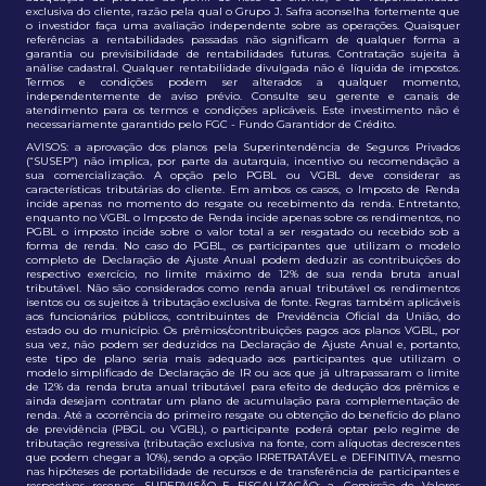
exclusiva do cliente, razão pela qual o Grupo J. Safra aconselha fortemente que
o investidor faça uma avaliação independente sobre as operações. Quaisquer
referências a rentabilidades passadas não significam de qualquer forma a
garantia ou previsibilidade de rentabilidades futuras. Contratação sujeita à
análise cadastral. Qualquer rentabilidade divulgada não é líquida de impostos.
Termos e condições podem ser alterados a qualquer momento,
independentemente de aviso prévio. Consulte seu gerente e canais de
atendimento para os termos e condições aplicáveis. Este investimento não é
necessariamente garantido pelo FGC - Fundo Garantidor de Crédito.
AVISOS: a aprovação dos planos pela Superintendência de Seguros Privados
(“SUSEP”) não implica, por parte da autarquia, incentivo ou recomendação a
sua comercialização. A opção pelo PGBL ou VGBL deve considerar as
características tributárias do cliente. Em ambos os casos, o Imposto de Renda
incide apenas no momento do resgate ou recebimento da renda. Entretanto,
enquanto no VGBL o Imposto de Renda incide apenas sobre os rendimentos, no
PGBL o imposto incide sobre o valor total a ser resgatado ou recebido sob a
forma de renda. No caso do PGBL, os participantes que utilizam o modelo
completo de Declaração de Ajuste Anual podem deduzir as contribuições do
respectivo exercício, no limite máximo de 12% de sua renda bruta anual
tributável. Não são considerados como renda anual tributável os rendimentos
isentos ou os sujeitos à tributação exclusiva de fonte. Regras também aplicáveis
aos funcionários públicos, contribuintes de Previdência Oficial da União, do
estado ou do município. Os prêmios/contribuições pagos aos planos VGBL, por
sua vez, não podem ser deduzidos na Declaração de Ajuste Anual e, portanto,
este tipo de plano seria mais adequado aos participantes que utilizam o
modelo simplificado de Declaração de IR ou aos que já ultrapassaram o limite
de 12% da renda bruta anual tributável para efeito de dedução dos prêmios e
ainda desejam contratar um plano de acumulação para complementação de
renda. Até a ocorrência do primeiro resgate ou obtenção do benefício do plano
de previdência (PBGL ou VGBL), o participante poderá optar pelo regime de
tributação regressiva (tributação exclusiva na fonte, com alíquotas decrescentes
que podem chegar a 10%), sendo a opção IRRETRATÁVEL e DEFINITIVA, mesmo
nas hipóteses de portabilidade de recursos e de transferência de participantes e
respectivas reservas. SUPERVISÃO E FISCALIZAÇÃO: a. Comissão de Valores