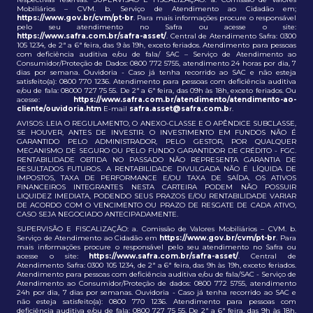
Mobiliários – CVM. b. Serviço de Atendimento ao Cidadão em;
https://www.gov.br/cvm/pt-br
. Para mais informações procure o responsável
pelo seu atendimento no Safra ou acesse o site:
https://www.safra.com.br/safra-asset/
. Central de Atendimento Safra: 0300
105 1234, de 2ª a 6ª feira, das 9 às 19h, exceto feriados. Atendimento para pessoas
com deficiência auditiva e/ou de fala/ SAC – Serviço de Atendimento ao
Consumidor/Proteção de Dados: 0800 772 5755, atendimento 24 horas por dia, 7
dias por semana. Ouvidoria - Caso já tenha recorrido ao SAC e não esteja
satisfeito(a): 0800 770 1236. Atendimento para pessoas com deficiência auditiva
e/ou de fala: 08000 727 75 55. De 2ª a 6ª feira, das 09h às 18h, exceto feriados. Ou
acesse:
https://www.safra.com.br/atendimento/atendimento-ao-
cliente/ouvidoria.htm
E-mail
safra.asset@safra.com.b
r.
AVISOS: LEIA O REGULAMENTO, O ANEXO-CLASSE E O APÊNDICE SUBCLASSE,
SE HOUVER, ANTES DE INVESTIR. O INVESTIMENTO EM FUNDOS NÃO É
GARANTIDO PELO ADMINISTRADOR, PELO GESTOR, POR QUALQUER
MECANISMO DE SEGURO OU PELO FUNDO GARANTIDOR DE CRÉDITO - FGC.
RENTABILIDADE OBTIDA NO PASSADO NÃO REPRESENTA GARANTIA DE
RESULTADOS FUTUROS. A RENTABILIDADE DIVULGADA NÃO É LÍQUIDA DE
IMPOSTOS, TAXA DE PERFORMANCE E/OU TAXA DE SAÍDA. OS ATIVOS
FINANCEIROS INTEGRANTES NESTA CARTEIRA PODEM NÃO POSSUIR
LIQUIDEZ IMEDIATA, PODENDO SEUS PRAZOS E/OU RENTABILIDADE VARIAR
DE ACORDO COM O VENCIMENTO OU PRAZO DE RESGATE DE CADA ATIVO,
CASO SEJA NEGOCIADO ANTECIPADAMENTE.
SUPERVISÃO E FISCALIZAÇÃO: a. Comissão de Valores Mobiliários – CVM. b.
Serviço de Atendimento ao Cidadão em
https://www.gov.br/cvm/pt-br
. Para
mais informações procure o responsável pelo seu atendimento no Safra ou
acesse o site:
https://www.safra.com.br/safra-asset/
. Central de
Atendimento Safra: 0300 105 1234, de 2ª a 6ª feira, das 9h às 19h, exceto feriados.
Atendimento para pessoas com deficiência auditiva e/ou de fala/SAC - Serviço de
Atendimento ao Consumidor/Proteção de dados: 0800 772 5755, atendimento
24h por dia, 7 dias por semanas. Ouvidoria - Caso já tenha recorrido ao SAC e
não esteja satisfeito(a): 0800 770 1236. Atendimento para pessoas com
deficiência auditiva e/ou de fala: 0800 727 75 55. De 2ª a 6ª feira, das 9h às 18h,