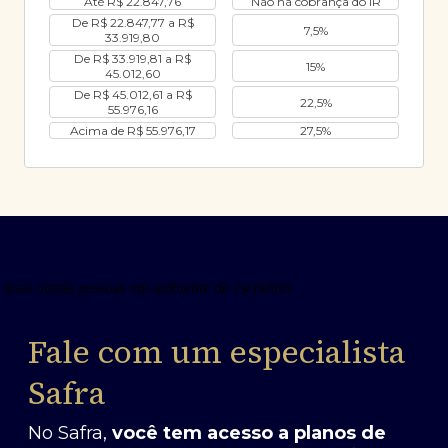
Até R$ 22.847,76
Não há cobrança do IR
De R$ 22.847,77 a R$
7,5%
33.919,80
De R$ 33.919,81 a R$
15%
45.012,60
De R$ 45.012,61 a R$
22,5%
55.976,16
Acima de R$ 55.976,17
27,5%
Fale com um especialista
Safra
No Safra,
você tem acesso a planos de