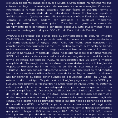
exclusiva do cliente, razão pela qual o Grupo J. Safra aconselha fortemente que
o investidor faça uma avaliação independente sobre as operações. Quaisquer
referências a rentabilidades passadas não significam de qualquer forma a
garantia ou previsibilidade de rentabilidades futuras. Contratação sujeita à
análise cadastral. Qualquer rentabilidade divulgada não é líquida de impostos.
Termos e condições podem ser alterados a qualquer momento,
independentemente de aviso prévio. Consulte seu gerente e canais de
atendimento para os termos e condições aplicáveis. Este investimento não é
necessariamente garantido pelo FGC - Fundo Garantidor de Crédito.
AVISOS: a aprovação dos planos pela Superintendência de Seguros Privados
(“SUSEP”) não implica, por parte da autarquia, incentivo ou recomendação a
sua comercialização. A opção pelo PGBL ou VGBL deve considerar as
características tributárias do cliente. Em ambos os casos, o Imposto de Renda
incide apenas no momento do resgate ou recebimento da renda. Entretanto,
enquanto no VGBL o Imposto de Renda incide apenas sobre os rendimentos, no
PGBL o imposto incide sobre o valor total a ser resgatado ou recebido sob a
forma de renda. No caso do PGBL, os participantes que utilizam o modelo
completo de Declaração de Ajuste Anual podem deduzir as contribuições do
respectivo exercício, no limite máximo de 12% de sua renda bruta anual
tributável. Não são considerados como renda anual tributável os rendimentos
isentos ou os sujeitos à tributação exclusiva de fonte. Regras também aplicáveis
aos funcionários públicos, contribuintes de Previdência Oficial da União, do
estado ou do município. Os prêmios/contribuições pagos aos planos VGBL, por
sua vez, não podem ser deduzidos na Declaração de Ajuste Anual e, portanto,
este tipo de plano seria mais adequado aos participantes que utilizam o
modelo simplificado de Declaração de IR ou aos que já ultrapassaram o limite
de 12% da renda bruta anual tributável para efeito de dedução dos prêmios e
ainda desejam contratar um plano de acumulação para complementação de
renda. Até a ocorrência do primeiro resgate ou obtenção do benefício do plano
de previdência (PBGL ou VGBL), o participante poderá optar pelo regime de
tributação regressiva (tributação exclusiva na fonte, com alíquotas decrescentes
que podem chegar a 10%), sendo a opção IRRETRATÁVEL e DEFINITIVA, mesmo
nas hipóteses de portabilidade de recursos e de transferência de participantes e
respectivas reservas. SUPERVISÃO E FISCALIZAÇÃO: a. Comissão de Valores