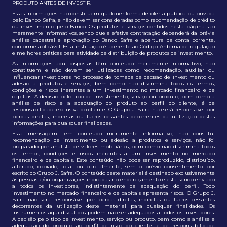
PRODUTO ANTES DE INVESTIR.
Essas informações não constituem qualquer forma de oferta pública ou privada
pelo Banco Safra, e não devem ser consideradas como recomendação de crédito
ou investimento pelo Banco. Os produtos e serviços contidos nesta página são
meramente informativos, sendo que a efetiva contratação dependerá da prévia
análise cadastral e aprovação do Banco Safra e abertura da conta corrente,
conforme aplicável. Esta instituição é aderente ao Código Anbima de regulação
e melhores práticas para atividade de distribuição de produtos de investimento.
As informações aqui dispostas têm conteúdo meramente informativo, não
constituem e não devem ser utilizadas como recomendação, auxiliar ou
influenciar investidores no processo de tomada de decisão de investimento ou
adesão a produtos e serviços, bem como não discrimina todos os termos,
condições e riscos inerentes a um investimento no mercado financeiro e de
capitais. A decisão pelo tipo de investimento, serviço ou produto, bem como a
análise de risco e a adequação do produto ao perfil do cliente, é de
responsabilidade exclusiva do cliente. O Grupo J. Safra não será responsável por
perdas diretas, indiretas ou lucros cessantes decorrentes da utilização destas
informações para quaisquer finalidades.
Essa mensagem tem conteúdo meramente informativo, não constitui
recomendação de investimento ou adesão a produtos e serviços, não foi
preparado por analista de valores mobiliários, bem como não discrimina todos
os termos, condições e riscos inerentes a um investimento no mercado
financeiro e de capitais. Este conteúdo não pode ser reproduzido, distribuído,
alterado, copiado, total ou parcialmente, sem o prévio consentimento por
escrito do Grupo J. Safra. O conteúdo deste material é destinado exclusivamente
às pessoas e/ou organizações indicadas no endereçamento e está sendo enviado
a todos os investidores, indistintamente da adequação do perfil. Todo
investimento no mercado financeiro e de capitais apresenta riscos. O Grupo J.
Safra não será responsável por perdas diretas, indiretas ou lucros cessantes
decorrentes da utilização deste material para quaisquer finalidades. Os
instrumentos aqui discutidos podem não ser adequados a todos os investidores.
A decisão pelo tipo de investimento, serviço ou produto, bem como a análise e
adequação do produto ao perfil de risco do cliente, é de responsabilidade