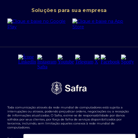
Conta corrente PJ
Portal da Privacidade
Soluções para sua empresa
Cartão Safra Empresas
PRSAC
Empréstimo e financiamentos PJ
Regras e Parâmetros de Atuação Banco Safra
Seguros para empresas
Relações com investidores
Derivativos
Remuneração Diferenciada FEE BASED
Agronegócios
Segurança da Informação
Tarifas e serviços Pessoa Física
Termos de Uso
Transparência de remuneração
Guia de Classificação de Natureza Cambial
Toda comunicação através da rede mundial de computadores está sujeita a
Termos e Condições para Portabilidade de Investimento
interrupções ou atrasos, podendo prejudicar ordens, negociações ou a recepção
de informações atualizadas. O Safra, exime-se de responsabilidade por danos
sofridos por seus clientes, por força de falha de serviços disponibilizados por
terceiros, incluindo, sem limitação aqueles conexos à rede mundial de
computadores.