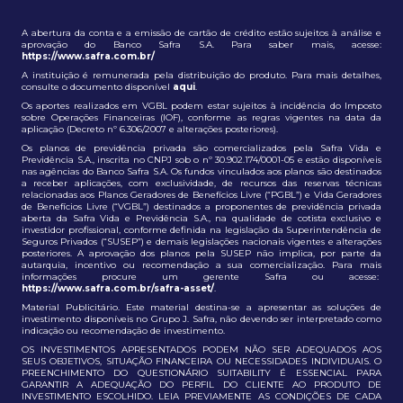
A abertura da conta e a emissão de cartão de crédito estão sujeitos à análise e
aprovação do Banco Safra S.A. Para saber mais, acesse:
https://www.safra.com.br/
A instituição é remunerada pela distribuição do produto. Para mais detalhes,
consulte o documento disponível
aqui
.
Os aportes realizados em VGBL podem estar sujeitos à incidência do Imposto
sobre Operações Financeiras (IOF), conforme as regras vigentes na data da
aplicação (Decreto nº 6.306/2007 e alterações posteriores).
Os planos de previdência privada são comercializados pela Safra Vida e
Previdência S.A., inscrita no CNPJ sob o nº 30.902.174/0001-05 e estão disponíveis
nas agências do Banco Safra S.A. Os fundos vinculados aos planos são destinados
a receber aplicações, com exclusividade, de recursos das reservas técnicas
relacionadas aos Planos Geradores de Benefícios Livre (“PGBL”) e Vida Geradores
de Benefícios Livre (“VGBL”) destinados a proponentes de previdência privada
aberta da Safra Vida e Previdência S.A., na qualidade de cotista exclusivo e
investidor profissional, conforme definida na legislação da Superintendência de
Seguros Privados (“SUSEP”) e demais legislações nacionais vigentes e alterações
posteriores. A aprovação dos planos pela SUSEP não implica, por parte da
autarquia, incentivo ou recomendação a sua comercialização. Para mais
informações procure um gerente Safra ou acesse:
https://www.safra.com.br/safra-asset/
.
Material Publicitário. Este material destina-se a apresentar as soluções de
investimento disponíveis no Grupo J. Safra, não devendo ser interpretado como
indicação ou recomendação de investimento.
OS INVESTIMENTOS APRESENTADOS PODEM NÃO SER ADEQUADOS AOS
SEUS OBJETIVOS, SITUAÇÃO FINANCEIRA OU NECESSIDADES INDIVIDUAIS. O
PREENCHIMENTO DO QUESTIONÁRIO SUITABILITY É ESSENCIAL PARA
GARANTIR A ADEQUAÇÃO DO PERFIL DO CLIENTE AO PRODUTO DE
INVESTIMENTO ESCOLHIDO. LEIA PREVIAMENTE AS CONDIÇÕES DE CADA