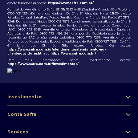
exceto feriados. Ou acesse:
https://www.safra.com.br/
Central de Atendimento Safra: 55 (11) 3253 4455 (Capital e Grande São Paulo) e
0300 105 1234 (Demais localidades) - De 2ª a 6ª feira, das 8h às 21h30, exceto
feriados. Central SafraPay / Pessoa Jurídica: Capital e Grande São Paulo (11) 3175-
8248 Demais Localidades 0300 015 7575 Atendimento personalizado, de 2ª a 6
feira, das 8h às 21h, exceto feriados. Serviço de Atendimento ao Consumidor
(SAC): 0800 772 5755. Atendimento aos Portadores de Necessidades Especiais
Auditivas e de Fala: 0800 772 4136. 24 horas por dia Ouvidoria (caso já tenha
recorrido ao SAC e não esteja satisfeito): 0800 770 1236. Atendimento aos
Portadores de Necessidades Especiais Auditivas e de Fala: 0800 727 7555 - De 2ª a
6ª feira, das 9h às 18h, exceto feriados. Ou acesse:
https://www.safra.com.br/atendimento/atendimento-ao-
cliente/ouvidoria.htm
ou
https://www.safra.com.br/
Para mais informações sobre investimentos, acesse:
https://www.safra.com.br/investimentos/
Investimentos
Portfólio de investimentos
Conta Safra
Safra Asset
Abra sua conta
Lista de fundos de investimento
Serviços
Pessoa Física