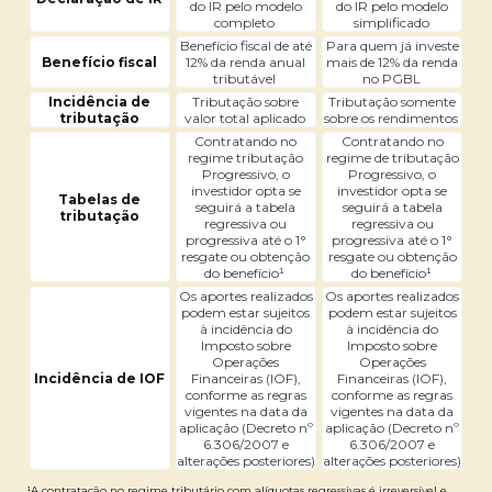
do IR pelo modelo
do IR pelo modelo
completo
simplificado
Benefício fiscal de até
Para quem já investe
Benefício fiscal
12% da renda anual
mais de 12% da renda
tributável
no PGBL
Incidência de
Tributação sobre
Tributação somente
tributação
valor total aplicado
sobre os rendimentos
Contratando no
Contratando no
regime tributação
regime de tributação
Progressivo, o
Progressivo, o
investidor opta se
investidor opta se
Tabelas de
seguirá a tabela
seguirá a tabela
tributação
regressiva ou
regressiva ou
progressiva até o 1°
progressiva até o 1°
resgate ou obtenção
resgate ou obtenção
do benefício¹
do benefício¹
Os aportes realizados
Os aportes realizados
podem estar sujeitos
podem estar sujeitos
à incidência do
à incidência do
Imposto sobre
Imposto sobre
Operações
Operações
Incidência de IOF
Financeiras (IOF),
Financeiras (IOF),
conforme as regras
conforme as regras
vigentes na data da
vigentes na data da
aplicação (Decreto nº
aplicação (Decreto nº
6.306/2007 e
6.306/2007 e
alterações posteriores)
alterações posteriores)
¹A contratação no regime tributário com alíquotas regressivas é irreversível e