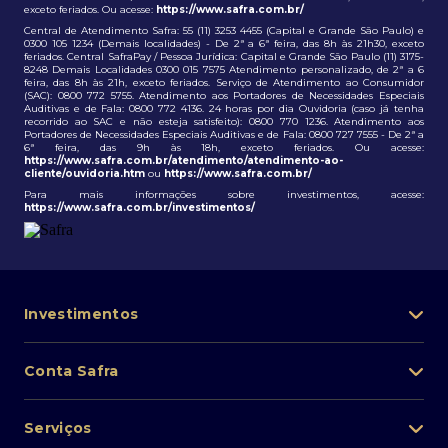
exceto feriados. Ou acesse:
https://www.safra.com.br/
Central de Atendimento Safra: 55 (11) 3253 4455 (Capital e Grande São Paulo) e
0300 105 1234 (Demais localidades) - De 2ª a 6ª feira, das 8h às 21h30, exceto
feriados. Central SafraPay / Pessoa Jurídica: Capital e Grande São Paulo (11) 3175-
8248 Demais Localidades 0300 015 7575 Atendimento personalizado, de 2ª a 6
feira, das 8h às 21h, exceto feriados. Serviço de Atendimento ao Consumidor
(SAC): 0800 772 5755. Atendimento aos Portadores de Necessidades Especiais
Auditivas e de Fala: 0800 772 4136. 24 horas por dia Ouvidoria (caso já tenha
recorrido ao SAC e não esteja satisfeito): 0800 770 1236. Atendimento aos
Portadores de Necessidades Especiais Auditivas e de Fala: 0800 727 7555 - De 2ª a
6ª feira, das 9h às 18h, exceto feriados. Ou acesse:
https://www.safra.com.br/atendimento/atendimento-ao-
cliente/ouvidoria.htm
ou
https://www.safra.com.br/
Para mais informações sobre investimentos, acesse:
https://www.safra.com.br/investimentos/
Investimentos
Portfólio de investimentos
Conta Safra
Safra Asset
Abra sua conta
Lista de fundos de investimento
Serviços
Pessoa Física