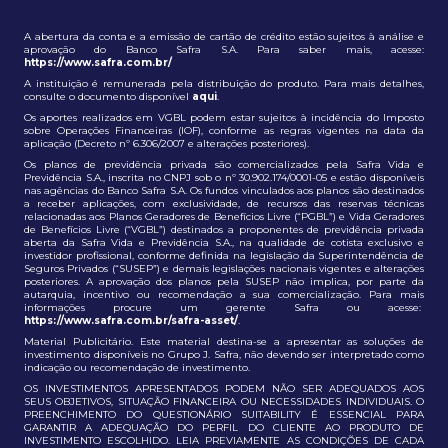
A abertura da conta e a emissão de cartão de crédito estão sujeitos à análise e
aprovação do Banco Safra S.A. Para saber mais, acesse:
https://www.safra.com.br/
A instituição é remunerada pela distribuição do produto. Para mais detalhes,
consulte o documento disponível
aqui
.
Os aportes realizados em VGBL podem estar sujeitos à incidência do Imposto
sobre Operações Financeiras (IOF), conforme as regras vigentes na data da
aplicação (Decreto nº 6.306/2007 e alterações posteriores).
Os planos de previdência privada são comercializados pela Safra Vida e
Previdência S.A., inscrita no CNPJ sob o nº 30.902.174/0001-05 e estão disponíveis
nas agências do Banco Safra S.A. Os fundos vinculados aos planos são destinados
a receber aplicações, com exclusividade, de recursos das reservas técnicas
relacionadas aos Planos Geradores de Benefícios Livre (“PGBL”) e Vida Geradores
de Benefícios Livre (“VGBL”) destinados a proponentes de previdência privada
aberta da Safra Vida e Previdência S.A., na qualidade de cotista exclusivo e
investidor profissional, conforme definida na legislação da Superintendência de
Seguros Privados (“SUSEP”) e demais legislações nacionais vigentes e alterações
posteriores. A aprovação dos planos pela SUSEP não implica, por parte da
autarquia, incentivo ou recomendação a sua comercialização. Para mais
informações procure um gerente Safra ou acesse:
https://www.safra.com.br/safra-asset/
.
Material Publicitário. Este material destina-se a apresentar as soluções de
investimento disponíveis no Grupo J. Safra, não devendo ser interpretado como
indicação ou recomendação de investimento.
OS INVESTIMENTOS APRESENTADOS PODEM NÃO SER ADEQUADOS AOS
SEUS OBJETIVOS, SITUAÇÃO FINANCEIRA OU NECESSIDADES INDIVIDUAIS. O
PREENCHIMENTO DO QUESTIONÁRIO SUITABILITY É ESSENCIAL PARA
GARANTIR A ADEQUAÇÃO DO PERFIL DO CLIENTE AO PRODUTO DE
INVESTIMENTO ESCOLHIDO. LEIA PREVIAMENTE AS CONDIÇÕES DE CADA