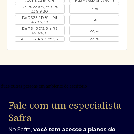
Até R$ 22.847,76
Não há cobrança do IR
De R$ 22.847,77 a R$
7,5%
33.919,80
De R$ 33.919,81 a R$
15%
45.012,60
De R$ 45.012,61 a R$
22,5%
55.976,16
Acima de R$ 55.976,17
27,5%
Fale com um especialista
Safra
No Safra,
você tem acesso a planos de