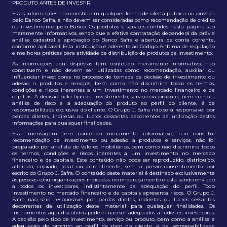
PRODUTO ANTES DE INVESTIR.
Essas informações não constituem qualquer forma de oferta pública ou privada
pelo Banco Safra, e não devem ser consideradas como recomendação de crédito
ou investimento pelo Banco. Os produtos e serviços contidos nesta página são
meramente informativos, sendo que a efetiva contratação dependerá da prévia
análise cadastral e aprovação do Banco Safra e abertura da conta corrente,
conforme aplicável. Esta instituição é aderente ao Código Anbima de regulação
e melhores práticas para atividade de distribuição de produtos de investimento.
As informações aqui dispostas têm conteúdo meramente informativo, não
constituem e não devem ser utilizadas como recomendação, auxiliar ou
influenciar investidores no processo de tomada de decisão de investimento ou
adesão a produtos e serviços, bem como não discrimina todos os termos,
condições e riscos inerentes a um investimento no mercado financeiro e de
capitais. A decisão pelo tipo de investimento, serviço ou produto, bem como a
análise de risco e a adequação do produto ao perfil do cliente, é de
responsabilidade exclusiva do cliente. O Grupo J. Safra não será responsável por
perdas diretas, indiretas ou lucros cessantes decorrentes da utilização destas
informações para quaisquer finalidades.
Essa mensagem tem conteúdo meramente informativo, não constitui
recomendação de investimento ou adesão a produtos e serviços, não foi
preparado por analista de valores mobiliários, bem como não discrimina todos
os termos, condições e riscos inerentes a um investimento no mercado
financeiro e de capitais. Este conteúdo não pode ser reproduzido, distribuído,
alterado, copiado, total ou parcialmente, sem o prévio consentimento por
escrito do Grupo J. Safra. O conteúdo deste material é destinado exclusivamente
às pessoas e/ou organizações indicadas no endereçamento e está sendo enviado
a todos os investidores, indistintamente da adequação do perfil. Todo
investimento no mercado financeiro e de capitais apresenta riscos. O Grupo J.
Safra não será responsável por perdas diretas, indiretas ou lucros cessantes
decorrentes da utilização deste material para quaisquer finalidades. Os
instrumentos aqui discutidos podem não ser adequados a todos os investidores.
A decisão pelo tipo de investimento, serviço ou produto, bem como a análise e
adequação do produto ao perfil de risco do cliente, é de responsabilidade