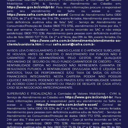
Mobiliários – CVM. b. Serviço de Atendimento ao Cidadão em;
https://www.gov.br/cvm/pt-br
. Para mais informações procure o responsável
pelo seu atendimento no Safra ou acesse o site:
https://www.safra.com.br/safra-asset/
. Central de Atendimento Safra: 0300
105 1234, de 2ª a 6ª feira, das 9 às 19h, exceto feriados. Atendimento para pessoas
com deficiência auditiva e/ou de fala/ SAC – Serviço de Atendimento ao
Consumidor/Proteção de Dados: 0800 772 5755, atendimento 24 horas por dia, 7
dias por semana. Ouvidoria - Caso já tenha recorrido ao SAC e não esteja
satisfeito(a): 0800 770 1236. Atendimento para pessoas com deficiência auditiva
e/ou de fala: 08000 727 75 55. De 2ª a 6ª feira, das 09h às 18h, exceto feriados. Ou
acesse:
https://www.safra.com.br/atendimento/atendimento-ao-
cliente/ouvidoria.htm
E-mail
safra.asset@safra.com.b
r.
AVISOS: LEIA O REGULAMENTO, O ANEXO-CLASSE E O APÊNDICE SUBCLASSE,
SE HOUVER, ANTES DE INVESTIR. O INVESTIMENTO EM FUNDOS NÃO É
GARANTIDO PELO ADMINISTRADOR, PELO GESTOR, POR QUALQUER
MECANISMO DE SEGURO OU PELO FUNDO GARANTIDOR DE CRÉDITO - FGC.
RENTABILIDADE OBTIDA NO PASSADO NÃO REPRESENTA GARANTIA DE
RESULTADOS FUTUROS. A RENTABILIDADE DIVULGADA NÃO É LÍQUIDA DE
IMPOSTOS, TAXA DE PERFORMANCE E/OU TAXA DE SAÍDA. OS ATIVOS
FINANCEIROS INTEGRANTES NESTA CARTEIRA PODEM NÃO POSSUIR
LIQUIDEZ IMEDIATA, PODENDO SEUS PRAZOS E/OU RENTABILIDADE VARIAR
DE ACORDO COM O VENCIMENTO OU PRAZO DE RESGATE DE CADA ATIVO,
CASO SEJA NEGOCIADO ANTECIPADAMENTE.
SUPERVISÃO E FISCALIZAÇÃO: a. Comissão de Valores Mobiliários – CVM. b.
Serviço de Atendimento ao Cidadão em
https://www.gov.br/cvm/pt-br
. Para
mais informações procure o responsável pelo seu atendimento no Safra ou
acesse o site:
https://www.safra.com.br/safra-asset/
. Central de
Atendimento Safra: 0300 105 1234, de 2ª a 6ª feira, das 9h às 19h, exceto feriados.
Atendimento para pessoas com deficiência auditiva e/ou de fala/SAC - Serviço de
Atendimento ao Consumidor/Proteção de dados: 0800 772 5755, atendimento
24h por dia, 7 dias por semanas. Ouvidoria - Caso já tenha recorrido ao SAC e
não esteja satisfeito(a): 0800 770 1236. Atendimento para pessoas com
deficiência auditiva e/ou de fala: 0800 727 75 55. De 2ª a 6ª feira, das 9h às 18h,