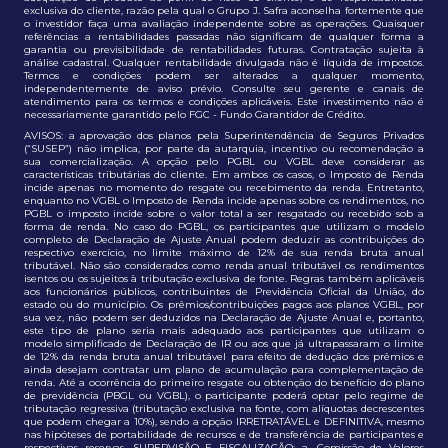
exclusiva do cliente, razão pela qual o Grupo J. Safra aconselha fortemente que
o investidor faça uma avaliação independente sobre as operações. Quaisquer
referências a rentabilidades passadas não significam de qualquer forma a
garantia ou previsibilidade de rentabilidades futuras. Contratação sujeita à
análise cadastral. Qualquer rentabilidade divulgada não é líquida de impostos.
Termos e condições podem ser alterados a qualquer momento,
independentemente de aviso prévio. Consulte seu gerente e canais de
atendimento para os termos e condições aplicáveis. Este investimento não é
necessariamente garantido pelo FGC - Fundo Garantidor de Crédito.
AVISOS: a aprovação dos planos pela Superintendência de Seguros Privados
(“SUSEP”) não implica, por parte da autarquia, incentivo ou recomendação a
sua comercialização. A opção pelo PGBL ou VGBL deve considerar as
características tributárias do cliente. Em ambos os casos, o Imposto de Renda
incide apenas no momento do resgate ou recebimento da renda. Entretanto,
enquanto no VGBL o Imposto de Renda incide apenas sobre os rendimentos, no
PGBL o imposto incide sobre o valor total a ser resgatado ou recebido sob a
forma de renda. No caso do PGBL, os participantes que utilizam o modelo
completo de Declaração de Ajuste Anual podem deduzir as contribuições do
respectivo exercício, no limite máximo de 12% de sua renda bruta anual
tributável. Não são considerados como renda anual tributável os rendimentos
isentos ou os sujeitos à tributação exclusiva de fonte. Regras também aplicáveis
aos funcionários públicos, contribuintes de Previdência Oficial da União, do
estado ou do município. Os prêmios/contribuições pagos aos planos VGBL, por
sua vez, não podem ser deduzidos na Declaração de Ajuste Anual e, portanto,
este tipo de plano seria mais adequado aos participantes que utilizam o
modelo simplificado de Declaração de IR ou aos que já ultrapassaram o limite
de 12% da renda bruta anual tributável para efeito de dedução dos prêmios e
ainda desejam contratar um plano de acumulação para complementação de
renda. Até a ocorrência do primeiro resgate ou obtenção do benefício do plano
de previdência (PBGL ou VGBL), o participante poderá optar pelo regime de
tributação regressiva (tributação exclusiva na fonte, com alíquotas decrescentes
que podem chegar a 10%), sendo a opção IRRETRATÁVEL e DEFINITIVA, mesmo
nas hipóteses de portabilidade de recursos e de transferência de participantes e
respectivas reservas. SUPERVISÃO E FISCALIZAÇÃO: a. Comissão de Valores