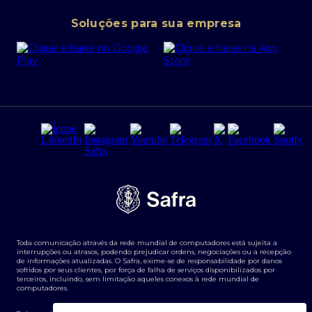
Conta corrente PJ
Portal da Privacidade
Soluções para sua empresa
Cartão Safra Empresas
PRSAC
Empréstimo e financiamentos PJ
Regras e Parâmetros de Atuação Banco Safra
Seguros para empresas
Relações com investidores
Derivativos
Remuneração Diferenciada FEE BASED
Agronegócios
Segurança da Informação
Tarifas e serviços Pessoa Física
Termos de Uso
Transparência de remuneração
Guia de Classificação de Natureza Cambial
Toda comunicação através da rede mundial de computadores está sujeita a
Termos e Condições para Portabilidade de Investimento
interrupções ou atrasos, podendo prejudicar ordens, negociações ou a recepção
de informações atualizadas. O Safra, exime-se de responsabilidade por danos
sofridos por seus clientes, por força de falha de serviços disponibilizados por
terceiros, incluindo, sem limitação aqueles conexos à rede mundial de
computadores.