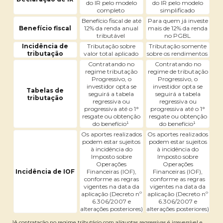
do IR pelo modelo
do IR pelo modelo
completo
simplificado
Benefício fiscal de até
Para quem já investe
Benefício fiscal
12% da renda anual
mais de 12% da renda
tributável
no PGBL
Incidência de
Tributação sobre
Tributação somente
tributação
valor total aplicado
sobre os rendimentos
Contratando no
Contratando no
regime tributação
regime de tributação
Progressivo, o
Progressivo, o
investidor opta se
investidor opta se
Tabelas de
seguirá a tabela
seguirá a tabela
tributação
regressiva ou
regressiva ou
progressiva até o 1°
progressiva até o 1°
resgate ou obtenção
resgate ou obtenção
do benefício¹
do benefício¹
Os aportes realizados
Os aportes realizados
podem estar sujeitos
podem estar sujeitos
à incidência do
à incidência do
Imposto sobre
Imposto sobre
Operações
Operações
Incidência de IOF
Financeiras (IOF),
Financeiras (IOF),
conforme as regras
conforme as regras
vigentes na data da
vigentes na data da
aplicação (Decreto nº
aplicação (Decreto nº
6.306/2007 e
6.306/2007 e
alterações posteriores)
alterações posteriores)
¹A contratação no regime tributário com alíquotas regressivas é irreversível e