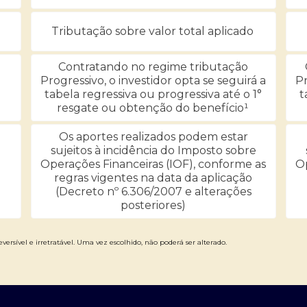
Tributação sobre valor total aplicado
Contratando no regime tributação
Progressivo, o investidor opta se seguirá a
Pr
tabela regressiva ou progressiva até o 1°
t
resgate ou obtenção do benefício¹
Os aportes realizados podem estar
sujeitos à incidência do Imposto sobre
Operações Financeiras (IOF), conforme as
Op
regras vigentes na data da aplicação
(Decreto nº 6.306/2007 e alterações
posteriores)
versível e irretratável. Uma vez escolhido, não poderá ser alterado.