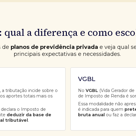
 qual a diferença e como esco
s de
planos de previdência privada
e veja qual s
principais expectativas e necessidades.
VGBL
 a tributação incide sobre o
No
VGBL
(Vida Gerador de B
aos aportes totais mais os
de Imposto de Renda é so
Essa modalidade não apre
 declara o Imposto de
é indicada para quem
pret
ite
deduzir da base de
bruta anual
ou faz a decla
al tributável
.