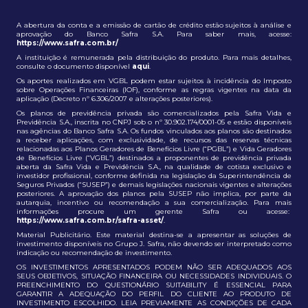
A abertura da conta e a emissão de cartão de crédito estão sujeitos à análise e
aprovação do Banco Safra S.A. Para saber mais, acesse:
https://www.safra.com.br/
A instituição é remunerada pela distribuição do produto. Para mais detalhes,
consulte o documento disponível
aqui
.
Os aportes realizados em VGBL podem estar sujeitos à incidência do Imposto
sobre Operações Financeiras (IOF), conforme as regras vigentes na data da
aplicação (Decreto nº 6.306/2007 e alterações posteriores).
Os planos de previdência privada são comercializados pela Safra Vida e
Previdência S.A., inscrita no CNPJ sob o nº 30.902.174/0001-05 e estão disponíveis
nas agências do Banco Safra S.A. Os fundos vinculados aos planos são destinados
a receber aplicações, com exclusividade, de recursos das reservas técnicas
relacionadas aos Planos Geradores de Benefícios Livre (“PGBL”) e Vida Geradores
de Benefícios Livre (“VGBL”) destinados a proponentes de previdência privada
aberta da Safra Vida e Previdência S.A., na qualidade de cotista exclusivo e
investidor profissional, conforme definida na legislação da Superintendência de
Seguros Privados (“SUSEP”) e demais legislações nacionais vigentes e alterações
posteriores. A aprovação dos planos pela SUSEP não implica, por parte da
autarquia, incentivo ou recomendação a sua comercialização. Para mais
informações procure um gerente Safra ou acesse:
https://www.safra.com.br/safra-asset/
.
Material Publicitário. Este material destina-se a apresentar as soluções de
investimento disponíveis no Grupo J. Safra, não devendo ser interpretado como
indicação ou recomendação de investimento.
OS INVESTIMENTOS APRESENTADOS PODEM NÃO SER ADEQUADOS AOS
SEUS OBJETIVOS, SITUAÇÃO FINANCEIRA OU NECESSIDADES INDIVIDUAIS. O
PREENCHIMENTO DO QUESTIONÁRIO SUITABILITY É ESSENCIAL PARA
GARANTIR A ADEQUAÇÃO DO PERFIL DO CLIENTE AO PRODUTO DE
INVESTIMENTO ESCOLHIDO. LEIA PREVIAMENTE AS CONDIÇÕES DE CADA