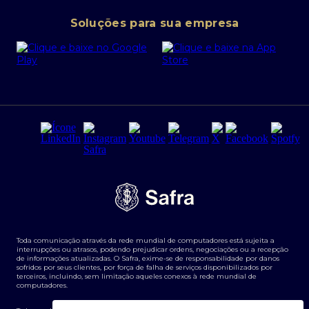
Conta corrente PJ
Portal da Privacidade
Soluções para sua empresa
Cartão Safra Empresas
PRSAC
Empréstimo e financiamentos PJ
Regras e Parâmetros de Atuação Banco Safra
Seguros para empresas
Relações com investidores
Derivativos
Remuneração Diferenciada FEE BASED
Agronegócios
Segurança da Informação
Tarifas e serviços Pessoa Física
Termos de Uso
Transparência de remuneração
Guia de Classificação de Natureza Cambial
Toda comunicação através da rede mundial de computadores está sujeita a
Termos e Condições para Portabilidade de Investimento
interrupções ou atrasos, podendo prejudicar ordens, negociações ou a recepção
de informações atualizadas. O Safra, exime-se de responsabilidade por danos
sofridos por seus clientes, por força de falha de serviços disponibilizados por
terceiros, incluindo, sem limitação aqueles conexos à rede mundial de
computadores.