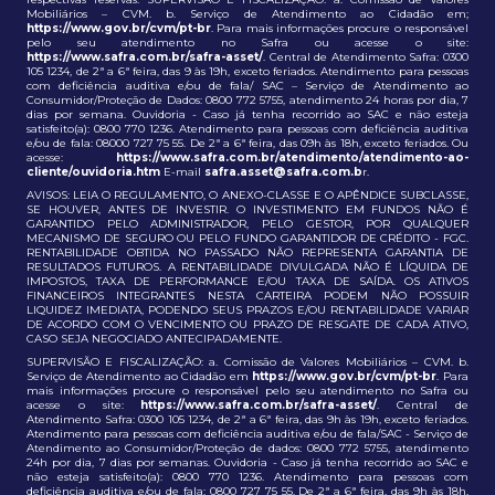
Mobiliários – CVM. b. Serviço de Atendimento ao Cidadão em;
https://www.gov.br/cvm/pt-br
. Para mais informações procure o responsável
pelo seu atendimento no Safra ou acesse o site:
https://www.safra.com.br/safra-asset/
. Central de Atendimento Safra: 0300
105 1234, de 2ª a 6ª feira, das 9 às 19h, exceto feriados. Atendimento para pessoas
com deficiência auditiva e/ou de fala/ SAC – Serviço de Atendimento ao
Consumidor/Proteção de Dados: 0800 772 5755, atendimento 24 horas por dia, 7
dias por semana. Ouvidoria - Caso já tenha recorrido ao SAC e não esteja
satisfeito(a): 0800 770 1236. Atendimento para pessoas com deficiência auditiva
e/ou de fala: 08000 727 75 55. De 2ª a 6ª feira, das 09h às 18h, exceto feriados. Ou
acesse:
https://www.safra.com.br/atendimento/atendimento-ao-
cliente/ouvidoria.htm
E-mail
safra.asset@safra.com.b
r.
AVISOS: LEIA O REGULAMENTO, O ANEXO-CLASSE E O APÊNDICE SUBCLASSE,
SE HOUVER, ANTES DE INVESTIR. O INVESTIMENTO EM FUNDOS NÃO É
GARANTIDO PELO ADMINISTRADOR, PELO GESTOR, POR QUALQUER
MECANISMO DE SEGURO OU PELO FUNDO GARANTIDOR DE CRÉDITO - FGC.
RENTABILIDADE OBTIDA NO PASSADO NÃO REPRESENTA GARANTIA DE
RESULTADOS FUTUROS. A RENTABILIDADE DIVULGADA NÃO É LÍQUIDA DE
IMPOSTOS, TAXA DE PERFORMANCE E/OU TAXA DE SAÍDA. OS ATIVOS
FINANCEIROS INTEGRANTES NESTA CARTEIRA PODEM NÃO POSSUIR
LIQUIDEZ IMEDIATA, PODENDO SEUS PRAZOS E/OU RENTABILIDADE VARIAR
DE ACORDO COM O VENCIMENTO OU PRAZO DE RESGATE DE CADA ATIVO,
CASO SEJA NEGOCIADO ANTECIPADAMENTE.
SUPERVISÃO E FISCALIZAÇÃO: a. Comissão de Valores Mobiliários – CVM. b.
Serviço de Atendimento ao Cidadão em
https://www.gov.br/cvm/pt-br
. Para
mais informações procure o responsável pelo seu atendimento no Safra ou
acesse o site:
https://www.safra.com.br/safra-asset/
. Central de
Atendimento Safra: 0300 105 1234, de 2ª a 6ª feira, das 9h às 19h, exceto feriados.
Atendimento para pessoas com deficiência auditiva e/ou de fala/SAC - Serviço de
Atendimento ao Consumidor/Proteção de dados: 0800 772 5755, atendimento
24h por dia, 7 dias por semanas. Ouvidoria - Caso já tenha recorrido ao SAC e
não esteja satisfeito(a): 0800 770 1236. Atendimento para pessoas com
deficiência auditiva e/ou de fala: 0800 727 75 55. De 2ª a 6ª feira, das 9h às 18h,