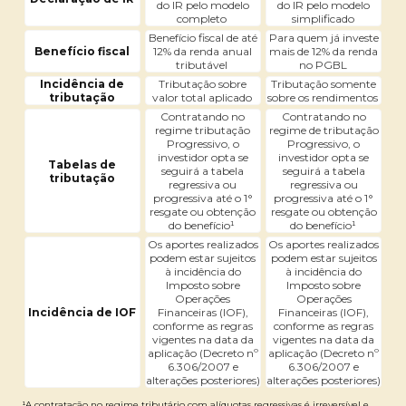
do IR pelo modelo
do IR pelo modelo
completo
simplificado
Benefício fiscal de até
Para quem já investe
Benefício fiscal
12% da renda anual
mais de 12% da renda
tributável
no PGBL
Incidência de
Tributação sobre
Tributação somente
tributação
valor total aplicado
sobre os rendimentos
Contratando no
Contratando no
regime tributação
regime de tributação
Progressivo, o
Progressivo, o
investidor opta se
investidor opta se
Tabelas de
seguirá a tabela
seguirá a tabela
tributação
regressiva ou
regressiva ou
progressiva até o 1°
progressiva até o 1°
resgate ou obtenção
resgate ou obtenção
do benefício¹
do benefício¹
Os aportes realizados
Os aportes realizados
podem estar sujeitos
podem estar sujeitos
à incidência do
à incidência do
Imposto sobre
Imposto sobre
Operações
Operações
Incidência de IOF
Financeiras (IOF),
Financeiras (IOF),
conforme as regras
conforme as regras
vigentes na data da
vigentes na data da
aplicação (Decreto nº
aplicação (Decreto nº
6.306/2007 e
6.306/2007 e
alterações posteriores)
alterações posteriores)
¹A contratação no regime tributário com alíquotas regressivas é irreversível e