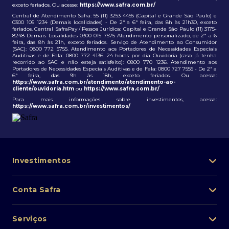
exceto feriados. Ou acesse:
https://www.safra.com.br/
Central de Atendimento Safra: 55 (11) 3253 4455 (Capital e Grande São Paulo) e
0300 105 1234 (Demais localidades) - De 2ª a 6ª feira, das 8h às 21h30, exceto
feriados. Central SafraPay / Pessoa Jurídica: Capital e Grande São Paulo (11) 3175-
8248 Demais Localidades 0300 015 7575 Atendimento personalizado, de 2ª a 6
feira, das 8h às 21h, exceto feriados. Serviço de Atendimento ao Consumidor
(SAC): 0800 772 5755. Atendimento aos Portadores de Necessidades Especiais
Auditivas e de Fala: 0800 772 4136. 24 horas por dia Ouvidoria (caso já tenha
recorrido ao SAC e não esteja satisfeito): 0800 770 1236. Atendimento aos
Portadores de Necessidades Especiais Auditivas e de Fala: 0800 727 7555 - De 2ª a
6ª feira, das 9h às 18h, exceto feriados. Ou acesse:
https://www.safra.com.br/atendimento/atendimento-ao-
cliente/ouvidoria.htm
ou
https://www.safra.com.br/
Para mais informações sobre investimentos, acesse:
https://www.safra.com.br/investimentos/
Investimentos
Portfólio de investimentos
Conta Safra
Safra Asset
Abra sua conta
Lista de fundos de investimento
Serviços
Pessoa Física