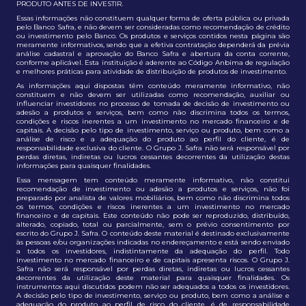
PRODUTO ANTES DE INVESTIR.
Essas informações não constituem qualquer forma de oferta pública ou privada
pelo Banco Safra, e não devem ser consideradas como recomendação de crédito
ou investimento pelo Banco. Os produtos e serviços contidos nesta página são
meramente informativos, sendo que a efetiva contratação dependerá da prévia
análise cadastral e aprovação do Banco Safra e abertura da conta corrente,
conforme aplicável. Esta instituição é aderente ao Código Anbima de regulação
e melhores práticas para atividade de distribuição de produtos de investimento.
As informações aqui dispostas têm conteúdo meramente informativo, não
constituem e não devem ser utilizadas como recomendação, auxiliar ou
influenciar investidores no processo de tomada de decisão de investimento ou
adesão a produtos e serviços, bem como não discrimina todos os termos,
condições e riscos inerentes a um investimento no mercado financeiro e de
capitais. A decisão pelo tipo de investimento, serviço ou produto, bem como a
análise de risco e a adequação do produto ao perfil do cliente, é de
responsabilidade exclusiva do cliente. O Grupo J. Safra não será responsável por
perdas diretas, indiretas ou lucros cessantes decorrentes da utilização destas
informações para quaisquer finalidades.
Essa mensagem tem conteúdo meramente informativo, não constitui
recomendação de investimento ou adesão a produtos e serviços, não foi
preparado por analista de valores mobiliários, bem como não discrimina todos
os termos, condições e riscos inerentes a um investimento no mercado
financeiro e de capitais. Este conteúdo não pode ser reproduzido, distribuído,
alterado, copiado, total ou parcialmente, sem o prévio consentimento por
escrito do Grupo J. Safra. O conteúdo deste material é destinado exclusivamente
às pessoas e/ou organizações indicadas no endereçamento e está sendo enviado
a todos os investidores, indistintamente da adequação do perfil. Todo
investimento no mercado financeiro e de capitais apresenta riscos. O Grupo J.
Safra não será responsável por perdas diretas, indiretas ou lucros cessantes
decorrentes da utilização deste material para quaisquer finalidades. Os
instrumentos aqui discutidos podem não ser adequados a todos os investidores.
A decisão pelo tipo de investimento, serviço ou produto, bem como a análise e
adequação do produto ao perfil de risco do cliente, é de responsabilidade