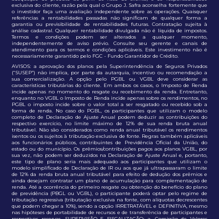
exclusiva do cliente, razão pela qual o Grupo J. Safra aconselha fortemente que
o investidor faça uma avaliação independente sobre as operações. Quaisquer
referências a rentabilidades passadas não significam de qualquer forma a
garantia ou previsibilidade de rentabilidades futuras. Contratação sujeita à
análise cadastral. Qualquer rentabilidade divulgada não é líquida de impostos.
Termos e condições podem ser alterados a qualquer momento,
independentemente de aviso prévio. Consulte seu gerente e canais de
atendimento para os termos e condições aplicáveis. Este investimento não é
necessariamente garantido pelo FGC - Fundo Garantidor de Crédito.
AVISOS: a aprovação dos planos pela Superintendência de Seguros Privados
(“SUSEP”) não implica, por parte da autarquia, incentivo ou recomendação a
sua comercialização. A opção pelo PGBL ou VGBL deve considerar as
características tributárias do cliente. Em ambos os casos, o Imposto de Renda
incide apenas no momento do resgate ou recebimento da renda. Entretanto,
enquanto no VGBL o Imposto de Renda incide apenas sobre os rendimentos, no
PGBL o imposto incide sobre o valor total a ser resgatado ou recebido sob a
forma de renda. No caso do PGBL, os participantes que utilizam o modelo
completo de Declaração de Ajuste Anual podem deduzir as contribuições do
respectivo exercício, no limite máximo de 12% de sua renda bruta anual
tributável. Não são considerados como renda anual tributável os rendimentos
isentos ou os sujeitos à tributação exclusiva de fonte. Regras também aplicáveis
aos funcionários públicos, contribuintes de Previdência Oficial da União, do
estado ou do município. Os prêmios/contribuições pagos aos planos VGBL, por
sua vez, não podem ser deduzidos na Declaração de Ajuste Anual e, portanto,
este tipo de plano seria mais adequado aos participantes que utilizam o
modelo simplificado de Declaração de IR ou aos que já ultrapassaram o limite
de 12% da renda bruta anual tributável para efeito de dedução dos prêmios e
ainda desejam contratar um plano de acumulação para complementação de
renda. Até a ocorrência do primeiro resgate ou obtenção do benefício do plano
de previdência (PBGL ou VGBL), o participante poderá optar pelo regime de
tributação regressiva (tributação exclusiva na fonte, com alíquotas decrescentes
que podem chegar a 10%), sendo a opção IRRETRATÁVEL e DEFINITIVA, mesmo
nas hipóteses de portabilidade de recursos e de transferência de participantes e
respectivas reservas. SUPERVISÃO E FISCALIZAÇÃO: a. Comissão de Valores