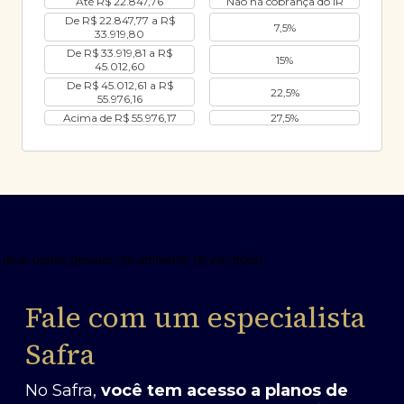
Até R$ 22.847,76
Não há cobrança do IR
De R$ 22.847,77 a R$
7,5%
33.919,80
De R$ 33.919,81 a R$
15%
45.012,60
De R$ 45.012,61 a R$
22,5%
55.976,16
Acima de R$ 55.976,17
27,5%
Fale com um especialista
Safra
No Safra,
você tem acesso a planos de