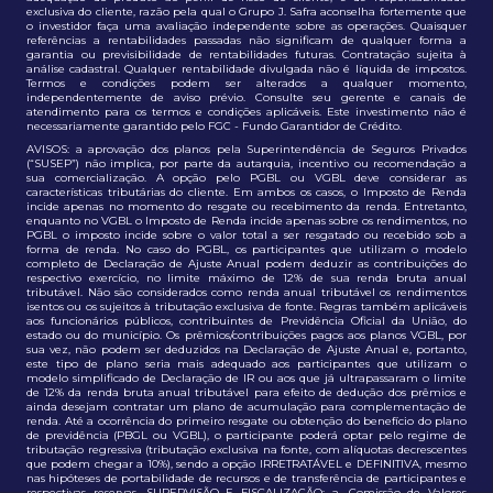
exclusiva do cliente, razão pela qual o Grupo J. Safra aconselha fortemente que
o investidor faça uma avaliação independente sobre as operações. Quaisquer
referências a rentabilidades passadas não significam de qualquer forma a
garantia ou previsibilidade de rentabilidades futuras. Contratação sujeita à
análise cadastral. Qualquer rentabilidade divulgada não é líquida de impostos.
Termos e condições podem ser alterados a qualquer momento,
independentemente de aviso prévio. Consulte seu gerente e canais de
atendimento para os termos e condições aplicáveis. Este investimento não é
necessariamente garantido pelo FGC - Fundo Garantidor de Crédito.
AVISOS: a aprovação dos planos pela Superintendência de Seguros Privados
(“SUSEP”) não implica, por parte da autarquia, incentivo ou recomendação a
sua comercialização. A opção pelo PGBL ou VGBL deve considerar as
características tributárias do cliente. Em ambos os casos, o Imposto de Renda
incide apenas no momento do resgate ou recebimento da renda. Entretanto,
enquanto no VGBL o Imposto de Renda incide apenas sobre os rendimentos, no
PGBL o imposto incide sobre o valor total a ser resgatado ou recebido sob a
forma de renda. No caso do PGBL, os participantes que utilizam o modelo
completo de Declaração de Ajuste Anual podem deduzir as contribuições do
respectivo exercício, no limite máximo de 12% de sua renda bruta anual
tributável. Não são considerados como renda anual tributável os rendimentos
isentos ou os sujeitos à tributação exclusiva de fonte. Regras também aplicáveis
aos funcionários públicos, contribuintes de Previdência Oficial da União, do
estado ou do município. Os prêmios/contribuições pagos aos planos VGBL, por
sua vez, não podem ser deduzidos na Declaração de Ajuste Anual e, portanto,
este tipo de plano seria mais adequado aos participantes que utilizam o
modelo simplificado de Declaração de IR ou aos que já ultrapassaram o limite
de 12% da renda bruta anual tributável para efeito de dedução dos prêmios e
ainda desejam contratar um plano de acumulação para complementação de
renda. Até a ocorrência do primeiro resgate ou obtenção do benefício do plano
de previdência (PBGL ou VGBL), o participante poderá optar pelo regime de
tributação regressiva (tributação exclusiva na fonte, com alíquotas decrescentes
que podem chegar a 10%), sendo a opção IRRETRATÁVEL e DEFINITIVA, mesmo
nas hipóteses de portabilidade de recursos e de transferência de participantes e
respectivas reservas. SUPERVISÃO E FISCALIZAÇÃO: a. Comissão de Valores