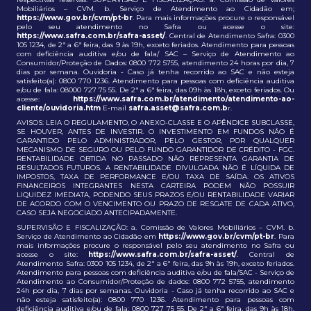
Mobiliários – CVM. b. Serviço de Atendimento ao Cidadão em;
https://www.gov.br/cvm/pt-br
. Para mais informações procure o responsável
pelo seu atendimento no Safra ou acesse o site:
https://www.safra.com.br/safra-asset/
. Central de Atendimento Safra: 0300
105 1234, de 2ª a 6ª feira, das 9 às 19h, exceto feriados. Atendimento para pessoas
com deficiência auditiva e/ou de fala/ SAC – Serviço de Atendimento ao
Consumidor/Proteção de Dados: 0800 772 5755, atendimento 24 horas por dia, 7
dias por semana. Ouvidoria - Caso já tenha recorrido ao SAC e não esteja
satisfeito(a): 0800 770 1236. Atendimento para pessoas com deficiência auditiva
e/ou de fala: 08000 727 75 55. De 2ª a 6ª feira, das 09h às 18h, exceto feriados. Ou
acesse:
https://www.safra.com.br/atendimento/atendimento-ao-
cliente/ouvidoria.htm
E-mail
safra.asset@safra.com.b
r.
AVISOS: LEIA O REGULAMENTO, O ANEXO-CLASSE E O APÊNDICE SUBCLASSE,
SE HOUVER, ANTES DE INVESTIR. O INVESTIMENTO EM FUNDOS NÃO É
GARANTIDO PELO ADMINISTRADOR, PELO GESTOR, POR QUALQUER
MECANISMO DE SEGURO OU PELO FUNDO GARANTIDOR DE CRÉDITO - FGC.
RENTABILIDADE OBTIDA NO PASSADO NÃO REPRESENTA GARANTIA DE
RESULTADOS FUTUROS. A RENTABILIDADE DIVULGADA NÃO É LÍQUIDA DE
IMPOSTOS, TAXA DE PERFORMANCE E/OU TAXA DE SAÍDA. OS ATIVOS
FINANCEIROS INTEGRANTES NESTA CARTEIRA PODEM NÃO POSSUIR
LIQUIDEZ IMEDIATA, PODENDO SEUS PRAZOS E/OU RENTABILIDADE VARIAR
DE ACORDO COM O VENCIMENTO OU PRAZO DE RESGATE DE CADA ATIVO,
CASO SEJA NEGOCIADO ANTECIPADAMENTE.
SUPERVISÃO E FISCALIZAÇÃO: a. Comissão de Valores Mobiliários – CVM. b.
Serviço de Atendimento ao Cidadão em
https://www.gov.br/cvm/pt-br
. Para
mais informações procure o responsável pelo seu atendimento no Safra ou
acesse o site:
https://www.safra.com.br/safra-asset/
. Central de
Atendimento Safra: 0300 105 1234, de 2ª a 6ª feira, das 9h às 19h, exceto feriados.
Atendimento para pessoas com deficiência auditiva e/ou de fala/SAC - Serviço de
Atendimento ao Consumidor/Proteção de dados: 0800 772 5755, atendimento
24h por dia, 7 dias por semanas. Ouvidoria - Caso já tenha recorrido ao SAC e
não esteja satisfeito(a): 0800 770 1236. Atendimento para pessoas com
deficiência auditiva e/ou de fala: 0800 727 75 55. De 2ª a 6ª feira, das 9h às 18h,