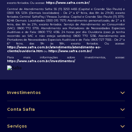
exceto feriados. Ou acesse:
https://www.safra.com.br/
Central de Atendimento Safra: 55 (11) 3253 4455 (Capital e Grande São Paulo) e
0300 105 1234 (Demais localidades) - De 2ª a 6ª feira, das 8h às 21h30, exceto
feriados. Central SafraPay / Pessoa Jurídica: Capital e Grande São Paulo (11) 3175-
8248 Demais Localidades 0300 015 7575 Atendimento personalizado, de 2ª a 6
feira, das 8h às 21h, exceto feriados. Serviço de Atendimento ao Consumidor
(SAC): 0800 772 5755. Atendimento aos Portadores de Necessidades Especiais
Auditivas e de Fala: 0800 772 4136. 24 horas por dia Ouvidoria (caso já tenha
recorrido ao SAC e não esteja satisfeito): 0800 770 1236. Atendimento aos
Portadores de Necessidades Especiais Auditivas e de Fala: 0800 727 7555 - De 2ª a
6ª feira, das 9h às 18h, exceto feriados. Ou acesse:
https://www.safra.com.br/atendimento/atendimento-ao-
cliente/ouvidoria.htm
ou
https://www.safra.com.br/
Para mais informações sobre investimentos, acesse:
https://www.safra.com.br/investimentos/
Investimentos
Portfólio de investimentos
Conta Safra
Safra Asset
Abra sua conta
Lista de fundos de investimento
Serviços
Pessoa Física