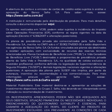
A abertura da conta e a emissão de cartão de crédito estão sujeitos à análise e
aprovação do Banco Safra S.A. Para saber mais, acesse:
https://www.safra.com.br/
A instituição é remunerada pela distribuição do produto. Para mais detalhes,
consulte o documento disponível
aqui
.
Os aportes realizados em VGBL podem estar sujeitos à incidência do Imposto
sobre Operações Financeiras (IOF), conforme as regras vigentes na data da
aplicação (Decreto nº 6.306/2007 e alterações posteriores).
Os planos de previdência privada são comercializados pela Safra Vida e
Previdência S.A., inscrita no CNPJ sob o nº 30.902.174/0001-05 e estão disponíveis
nas agências do Banco Safra S.A. Os fundos vinculados aos planos são destinados
a receber aplicações, com exclusividade, de recursos das reservas técnicas
relacionadas aos Planos Geradores de Benefícios Livre (“PGBL”) e Vida Geradores
de Benefícios Livre (“VGBL”) destinados a proponentes de previdência privada
aberta da Safra Vida e Previdência S.A., na qualidade de cotista exclusivo e
investidor profissional, conforme definida na legislação da Superintendência de
Seguros Privados (“SUSEP”) e demais legislações nacionais vigentes e alterações
posteriores. A aprovação dos planos pela SUSEP não implica, por parte da
autarquia, incentivo ou recomendação a sua comercialização. Para mais
informações procure um gerente Safra ou acesse:
https://www.safra.com.br/safra-asset/
.
Material Publicitário. Este material destina-se a apresentar as soluções de
investimento disponíveis no Grupo J. Safra, não devendo ser interpretado como
indicação ou recomendação de investimento.
OS INVESTIMENTOS APRESENTADOS PODEM NÃO SER ADEQUADOS AOS
SEUS OBJETIVOS, SITUAÇÃO FINANCEIRA OU NECESSIDADES INDIVIDUAIS. O
PREENCHIMENTO DO QUESTIONÁRIO SUITABILITY É ESSENCIAL PARA
GARANTIR A ADEQUAÇÃO DO PERFIL DO CLIENTE AO PRODUTO DE
INVESTIMENTO ESCOLHIDO. LEIA PREVIAMENTE AS CONDIÇÕES DE CADA