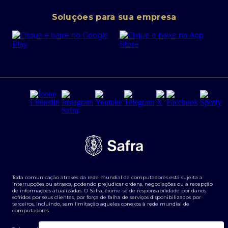
Conta corrente PJ
Portal da Privacidade
Soluções para sua empresa
Cartão Safra Empresas
PRSAC
Empréstimo e financiamentos PJ
Regras e Parâmetros de Atuação Banco Safra
Seguros para empresas
Relações com investidores
Derivativos
Remuneração Diferenciada FEE BASED
Agronegócios
Segurança da Informação
Tarifas e serviços Pessoa Física
Termos de Uso
Transparência de remuneração
Guia de Classificação de Natureza Cambial
Toda comunicação através da rede mundial de computadores está sujeita a
Termos e Condições para Portabilidade de Investimento
interrupções ou atrasos, podendo prejudicar ordens, negociações ou a recepção
de informações atualizadas. O Safra, exime-se de responsabilidade por danos
sofridos por seus clientes, por força de falha de serviços disponibilizados por
terceiros, incluindo, sem limitação aqueles conexos à rede mundial de
computadores.