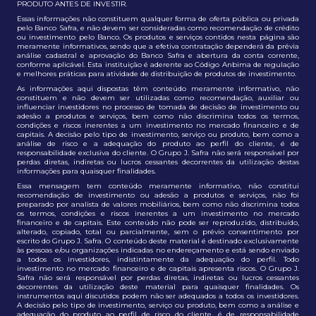
PRODUTO ANTES DE INVESTIR.
Essas informações não constituem qualquer forma de oferta pública ou privada
pelo Banco Safra, e não devem ser consideradas como recomendação de crédito
ou investimento pelo Banco. Os produtos e serviços contidos nesta página são
meramente informativos, sendo que a efetiva contratação dependerá da prévia
análise cadastral e aprovação do Banco Safra e abertura da conta corrente,
conforme aplicável. Esta instituição é aderente ao Código Anbima de regulação
e melhores práticas para atividade de distribuição de produtos de investimento.
As informações aqui dispostas têm conteúdo meramente informativo, não
constituem e não devem ser utilizadas como recomendação, auxiliar ou
influenciar investidores no processo de tomada de decisão de investimento ou
adesão a produtos e serviços, bem como não discrimina todos os termos,
condições e riscos inerentes a um investimento no mercado financeiro e de
capitais. A decisão pelo tipo de investimento, serviço ou produto, bem como a
análise de risco e a adequação do produto ao perfil do cliente, é de
responsabilidade exclusiva do cliente. O Grupo J. Safra não será responsável por
perdas diretas, indiretas ou lucros cessantes decorrentes da utilização destas
informações para quaisquer finalidades.
Essa mensagem tem conteúdo meramente informativo, não constitui
recomendação de investimento ou adesão a produtos e serviços, não foi
preparado por analista de valores mobiliários, bem como não discrimina todos
os termos, condições e riscos inerentes a um investimento no mercado
financeiro e de capitais. Este conteúdo não pode ser reproduzido, distribuído,
alterado, copiado, total ou parcialmente, sem o prévio consentimento por
escrito do Grupo J. Safra. O conteúdo deste material é destinado exclusivamente
às pessoas e/ou organizações indicadas no endereçamento e está sendo enviado
a todos os investidores, indistintamente da adequação do perfil. Todo
investimento no mercado financeiro e de capitais apresenta riscos. O Grupo J.
Safra não será responsável por perdas diretas, indiretas ou lucros cessantes
decorrentes da utilização deste material para quaisquer finalidades. Os
instrumentos aqui discutidos podem não ser adequados a todos os investidores.
A decisão pelo tipo de investimento, serviço ou produto, bem como a análise e
adequação do produto ao perfil de risco do cliente, é de responsabilidade