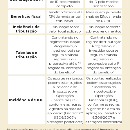
do IR pelo modelo
do IR pelo modelo
completo
simplificado
Benefício fiscal de até
Para quem já investe
Benefício fiscal
12% da renda anual
mais de 12% da renda
tributável
no PGBL
Incidência de
Tributação sobre
Tributação somente
tributação
valor total aplicado
sobre os rendimentos
Contratando no
Contratando no
regime tributação
regime de tributação
Progressivo, o
Progressivo, o
investidor opta se
investidor opta se
Tabelas de
seguirá a tabela
seguirá a tabela
tributação
regressiva ou
regressiva ou
progressiva até o 1°
progressiva até o 1°
resgate ou obtenção
resgate ou obtenção
do benefício¹
do benefício¹
Os aportes realizados
Os aportes realizados
podem estar sujeitos
podem estar sujeitos
à incidência do
à incidência do
Imposto sobre
Imposto sobre
Operações
Operações
Incidência de IOF
Financeiras (IOF),
Financeiras (IOF),
conforme as regras
conforme as regras
vigentes na data da
vigentes na data da
aplicação (Decreto nº
aplicação (Decreto nº
6.306/2007 e
6.306/2007 e
alterações posteriores)
alterações posteriores)
¹A contratação no regime tributário com alíquotas regressivas é irreversível e