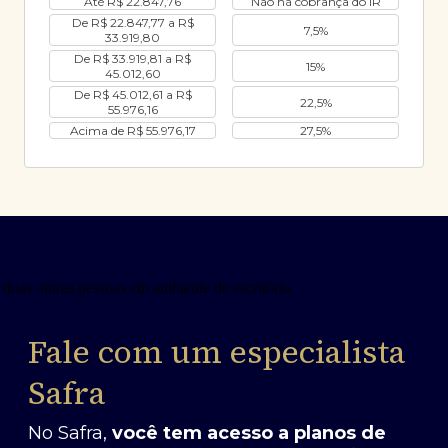
Até R$ 22.847,76
Não há cobrança do IR
De R$ 22.847,77 a R$
7,5%
33.919,80
De R$ 33.919,81 a R$
15%
45.012,60
De R$ 45.012,61 a R$
22,5%
55.976,16
Acima de R$ 55.976,17
27,5%
Fale com um especialista
Safra
No Safra,
você tem acesso a planos de