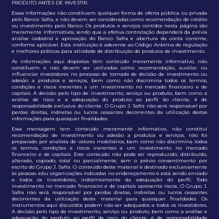
PRODUTO ANTES DE INVESTIR.
Essas informações não constituem qualquer forma de oferta pública ou privada
pelo Banco Safra, e não devem ser consideradas como recomendação de crédito
ou investimento pelo Banco. Os produtos e serviços contidos nesta página são
meramente informativos, sendo que a efetiva contratação dependerá da prévia
análise cadastral e aprovação do Banco Safra e abertura da conta corrente,
conforme aplicável. Esta instituição é aderente ao Código Anbima de regulação
e melhores práticas para atividade de distribuição de produtos de investimento.
As informações aqui dispostas têm conteúdo meramente informativo, não
constituem e não devem ser utilizadas como recomendação, auxiliar ou
influenciar investidores no processo de tomada de decisão de investimento ou
adesão a produtos e serviços, bem como não discrimina todos os termos,
condições e riscos inerentes a um investimento no mercado financeiro e de
capitais. A decisão pelo tipo de investimento, serviço ou produto, bem como a
análise de risco e a adequação do produto ao perfil do cliente, é de
responsabilidade exclusiva do cliente. O Grupo J. Safra não será responsável por
perdas diretas, indiretas ou lucros cessantes decorrentes da utilização destas
informações para quaisquer finalidades.
Essa mensagem tem conteúdo meramente informativo, não constitui
recomendação de investimento ou adesão a produtos e serviços, não foi
preparado por analista de valores mobiliários, bem como não discrimina todos
os termos, condições e riscos inerentes a um investimento no mercado
financeiro e de capitais. Este conteúdo não pode ser reproduzido, distribuído,
alterado, copiado, total ou parcialmente, sem o prévio consentimento por
escrito do Grupo J. Safra. O conteúdo deste material é destinado exclusivamente
às pessoas e/ou organizações indicadas no endereçamento e está sendo enviado
a todos os investidores, indistintamente da adequação do perfil. Todo
investimento no mercado financeiro e de capitais apresenta riscos. O Grupo J.
Safra não será responsável por perdas diretas, indiretas ou lucros cessantes
decorrentes da utilização deste material para quaisquer finalidades. Os
instrumentos aqui discutidos podem não ser adequados a todos os investidores.
A decisão pelo tipo de investimento, serviço ou produto, bem como a análise e
adequação do produto ao perfil de risco do cliente, é de responsabilidade