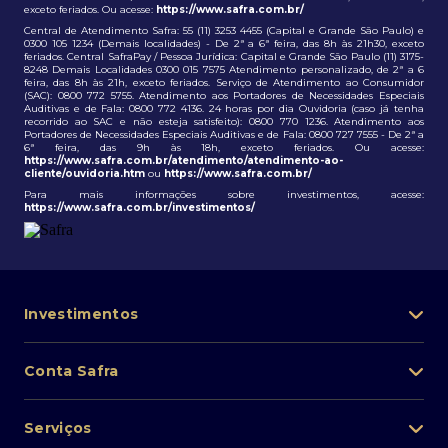
exceto feriados. Ou acesse:
https://www.safra.com.br/
Central de Atendimento Safra: 55 (11) 3253 4455 (Capital e Grande São Paulo) e
0300 105 1234 (Demais localidades) - De 2ª a 6ª feira, das 8h às 21h30, exceto
feriados. Central SafraPay / Pessoa Jurídica: Capital e Grande São Paulo (11) 3175-
8248 Demais Localidades 0300 015 7575 Atendimento personalizado, de 2ª a 6
feira, das 8h às 21h, exceto feriados. Serviço de Atendimento ao Consumidor
(SAC): 0800 772 5755. Atendimento aos Portadores de Necessidades Especiais
Auditivas e de Fala: 0800 772 4136. 24 horas por dia Ouvidoria (caso já tenha
recorrido ao SAC e não esteja satisfeito): 0800 770 1236. Atendimento aos
Portadores de Necessidades Especiais Auditivas e de Fala: 0800 727 7555 - De 2ª a
6ª feira, das 9h às 18h, exceto feriados. Ou acesse:
https://www.safra.com.br/atendimento/atendimento-ao-
cliente/ouvidoria.htm
ou
https://www.safra.com.br/
Para mais informações sobre investimentos, acesse:
https://www.safra.com.br/investimentos/
Investimentos
Portfólio de investimentos
Conta Safra
Safra Asset
Abra sua conta
Lista de fundos de investimento
Serviços
Pessoa Física