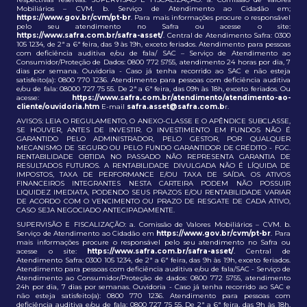
Mobiliários – CVM. b. Serviço de Atendimento ao Cidadão em;
https://www.gov.br/cvm/pt-br
. Para mais informações procure o responsável
pelo seu atendimento no Safra ou acesse o site:
https://www.safra.com.br/safra-asset/
. Central de Atendimento Safra: 0300
105 1234, de 2ª a 6ª feira, das 9 às 19h, exceto feriados. Atendimento para pessoas
com deficiência auditiva e/ou de fala/ SAC – Serviço de Atendimento ao
Consumidor/Proteção de Dados: 0800 772 5755, atendimento 24 horas por dia, 7
dias por semana. Ouvidoria - Caso já tenha recorrido ao SAC e não esteja
satisfeito(a): 0800 770 1236. Atendimento para pessoas com deficiência auditiva
e/ou de fala: 08000 727 75 55. De 2ª a 6ª feira, das 09h às 18h, exceto feriados. Ou
acesse:
https://www.safra.com.br/atendimento/atendimento-ao-
cliente/ouvidoria.htm
E-mail
safra.asset@safra.com.b
r.
AVISOS: LEIA O REGULAMENTO, O ANEXO-CLASSE E O APÊNDICE SUBCLASSE,
SE HOUVER, ANTES DE INVESTIR. O INVESTIMENTO EM FUNDOS NÃO É
GARANTIDO PELO ADMINISTRADOR, PELO GESTOR, POR QUALQUER
MECANISMO DE SEGURO OU PELO FUNDO GARANTIDOR DE CRÉDITO - FGC.
RENTABILIDADE OBTIDA NO PASSADO NÃO REPRESENTA GARANTIA DE
RESULTADOS FUTUROS. A RENTABILIDADE DIVULGADA NÃO É LÍQUIDA DE
IMPOSTOS, TAXA DE PERFORMANCE E/OU TAXA DE SAÍDA. OS ATIVOS
FINANCEIROS INTEGRANTES NESTA CARTEIRA PODEM NÃO POSSUIR
LIQUIDEZ IMEDIATA, PODENDO SEUS PRAZOS E/OU RENTABILIDADE VARIAR
DE ACORDO COM O VENCIMENTO OU PRAZO DE RESGATE DE CADA ATIVO,
CASO SEJA NEGOCIADO ANTECIPADAMENTE.
SUPERVISÃO E FISCALIZAÇÃO: a. Comissão de Valores Mobiliários – CVM. b.
Serviço de Atendimento ao Cidadão em
https://www.gov.br/cvm/pt-br
. Para
mais informações procure o responsável pelo seu atendimento no Safra ou
acesse o site:
https://www.safra.com.br/safra-asset/
. Central de
Atendimento Safra: 0300 105 1234, de 2ª a 6ª feira, das 9h às 19h, exceto feriados.
Atendimento para pessoas com deficiência auditiva e/ou de fala/SAC - Serviço de
Atendimento ao Consumidor/Proteção de dados: 0800 772 5755, atendimento
24h por dia, 7 dias por semanas. Ouvidoria - Caso já tenha recorrido ao SAC e
não esteja satisfeito(a): 0800 770 1236. Atendimento para pessoas com
deficiência auditiva e/ou de fala: 0800 727 75 55. De 2ª a 6ª feira, das 9h às 18h,