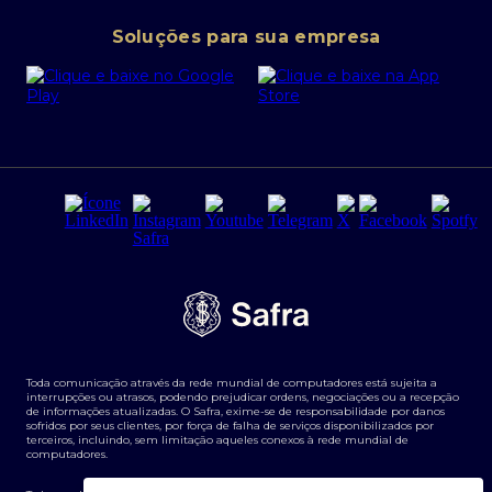
Conta corrente PJ
Portal da Privacidade
Soluções para sua empresa
Cartão Safra Empresas
PRSAC
Empréstimo e financiamentos PJ
Regras e Parâmetros de Atuação Banco Safra
Seguros para empresas
Relações com investidores
Derivativos
Remuneração Diferenciada FEE BASED
Agronegócios
Segurança da Informação
Tarifas e serviços Pessoa Física
Termos de Uso
Transparência de remuneração
Guia de Classificação de Natureza Cambial
Toda comunicação através da rede mundial de computadores está sujeita a
Termos e Condições para Portabilidade de Investimento
interrupções ou atrasos, podendo prejudicar ordens, negociações ou a recepção
de informações atualizadas. O Safra, exime-se de responsabilidade por danos
sofridos por seus clientes, por força de falha de serviços disponibilizados por
terceiros, incluindo, sem limitação aqueles conexos à rede mundial de
computadores.