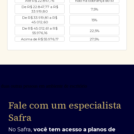
Até R$ 22.847,76
Não há cobrança do IR
De R$ 22.847,77 a R$
7,5%
33.919,80
De R$ 33.919,81 a R$
15%
45.012,60
De R$ 45.012,61 a R$
22,5%
55.976,16
Acima de R$ 55.976,17
27,5%
Fale com um especialista
Safra
No Safra,
você tem acesso a planos de