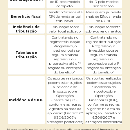
do IR pelo modelo
do IR pelo modelo
completo
simplificado
Benefício fiscal de até
Para quem já investe
Benefício fiscal
12% da renda anual
mais de 12% da renda
tributável
no PGBL
Incidência de
Tributação sobre
Tributação somente
tributação
valor total aplicado
sobre os rendimentos
Contratando no
Contratando no
regime tributação
regime de tributação
Progressivo, o
Progressivo, o
investidor opta se
investidor opta se
Tabelas de
seguirá a tabela
seguirá a tabela
tributação
regressiva ou
regressiva ou
progressiva até o 1°
progressiva até o 1°
resgate ou obtenção
resgate ou obtenção
do benefício¹
do benefício¹
Os aportes realizados
Os aportes realizados
podem estar sujeitos
podem estar sujeitos
à incidência do
à incidência do
Imposto sobre
Imposto sobre
Operações
Operações
Incidência de IOF
Financeiras (IOF),
Financeiras (IOF),
conforme as regras
conforme as regras
vigentes na data da
vigentes na data da
aplicação (Decreto nº
aplicação (Decreto nº
6.306/2007 e
6.306/2007 e
alterações posteriores)
alterações posteriores)
¹A contratação no regime tributário com alíquotas regressivas é irreversível e