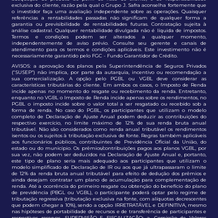
exclusiva do cliente, razão pela qual o Grupo J. Safra aconselha fortemente que
o investidor faça uma avaliação independente sobre as operações. Quaisquer
referências a rentabilidades passadas não significam de qualquer forma a
garantia ou previsibilidade de rentabilidades futuras. Contratação sujeita à
análise cadastral. Qualquer rentabilidade divulgada não é líquida de impostos.
Termos e condições podem ser alterados a qualquer momento,
independentemente de aviso prévio. Consulte seu gerente e canais de
atendimento para os termos e condições aplicáveis. Este investimento não é
necessariamente garantido pelo FGC - Fundo Garantidor de Crédito.
AVISOS: a aprovação dos planos pela Superintendência de Seguros Privados
(“SUSEP”) não implica, por parte da autarquia, incentivo ou recomendação a
sua comercialização. A opção pelo PGBL ou VGBL deve considerar as
características tributárias do cliente. Em ambos os casos, o Imposto de Renda
incide apenas no momento do resgate ou recebimento da renda. Entretanto,
enquanto no VGBL o Imposto de Renda incide apenas sobre os rendimentos, no
PGBL o imposto incide sobre o valor total a ser resgatado ou recebido sob a
forma de renda. No caso do PGBL, os participantes que utilizam o modelo
completo de Declaração de Ajuste Anual podem deduzir as contribuições do
respectivo exercício, no limite máximo de 12% de sua renda bruta anual
tributável. Não são considerados como renda anual tributável os rendimentos
isentos ou os sujeitos à tributação exclusiva de fonte. Regras também aplicáveis
aos funcionários públicos, contribuintes de Previdência Oficial da União, do
estado ou do município. Os prêmios/contribuições pagos aos planos VGBL, por
sua vez, não podem ser deduzidos na Declaração de Ajuste Anual e, portanto,
este tipo de plano seria mais adequado aos participantes que utilizam o
modelo simplificado de Declaração de IR ou aos que já ultrapassaram o limite
de 12% da renda bruta anual tributável para efeito de dedução dos prêmios e
ainda desejam contratar um plano de acumulação para complementação de
renda. Até a ocorrência do primeiro resgate ou obtenção do benefício do plano
de previdência (PBGL ou VGBL), o participante poderá optar pelo regime de
tributação regressiva (tributação exclusiva na fonte, com alíquotas decrescentes
que podem chegar a 10%), sendo a opção IRRETRATÁVEL e DEFINITIVA, mesmo
nas hipóteses de portabilidade de recursos e de transferência de participantes e
respectivas reservas. SUPERVISÃO E FISCALIZAÇÃO: a. Comissão de Valores