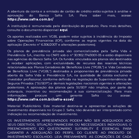
A abertura da conta e a emissão de cartão de crédito estão sujeitos à análise e
aprovação do Banco Safra S.A. Para saber mais, acesse:
https://www.safra.com.br/
A instituição é remunerada pela distribuição do produto. Para mais detalhes,
consulte o documento disponível
aqui
.
Os aportes realizados em VGBL podem estar sujeitos à incidência do Imposto
sobre Operações Financeiras (IOF), conforme as regras vigentes na data da
aplicação (Decreto nº 6.306/2007 e alterações posteriores).
Os planos de previdência privada são comercializados pela Safra Vida e
Previdência S.A., inscrita no CNPJ sob o nº 30.902.174/0001-05 e estão disponíveis
nas agências do Banco Safra S.A. Os fundos vinculados aos planos são destinados
a receber aplicações, com exclusividade, de recursos das reservas técnicas
relacionadas aos Planos Geradores de Benefícios Livre (“PGBL”) e Vida Geradores
de Benefícios Livre (“VGBL”) destinados a proponentes de previdência privada
aberta da Safra Vida e Previdência S.A., na qualidade de cotista exclusivo e
investidor profissional, conforme definida na legislação da Superintendência de
Seguros Privados (“SUSEP”) e demais legislações nacionais vigentes e alterações
posteriores. A aprovação dos planos pela SUSEP não implica, por parte da
autarquia, incentivo ou recomendação a sua comercialização. Para mais
informações procure um gerente Safra ou acesse:
https://www.safra.com.br/safra-asset/
.
Material Publicitário. Este material destina-se a apresentar as soluções de
investimento disponíveis no Grupo J. Safra, não devendo ser interpretado como
indicação ou recomendação de investimento.
OS INVESTIMENTOS APRESENTADOS PODEM NÃO SER ADEQUADOS AOS
SEUS OBJETIVOS, SITUAÇÃO FINANCEIRA OU NECESSIDADES INDIVIDUAIS. O
PREENCHIMENTO DO QUESTIONÁRIO SUITABILITY É ESSENCIAL PARA
GARANTIR A ADEQUAÇÃO DO PERFIL DO CLIENTE AO PRODUTO DE
INVESTIMENTO ESCOLHIDO. LEIA PREVIAMENTE AS CONDIÇÕES DE CADA