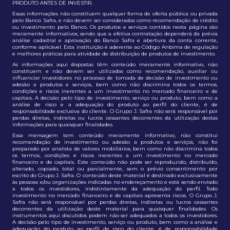
PRODUTO ANTES DE INVESTIR.
Essas informações não constituem qualquer forma de oferta pública ou privada
pelo Banco Safra, e não devem ser consideradas como recomendação de crédito
ou investimento pelo Banco. Os produtos e serviços contidos nesta página são
meramente informativos, sendo que a efetiva contratação dependerá da prévia
análise cadastral e aprovação do Banco Safra e abertura da conta corrente,
conforme aplicável. Esta instituição é aderente ao Código Anbima de regulação
e melhores práticas para atividade de distribuição de produtos de investimento.
As informações aqui dispostas têm conteúdo meramente informativo, não
constituem e não devem ser utilizadas como recomendação, auxiliar ou
influenciar investidores no processo de tomada de decisão de investimento ou
adesão a produtos e serviços, bem como não discrimina todos os termos,
condições e riscos inerentes a um investimento no mercado financeiro e de
capitais. A decisão pelo tipo de investimento, serviço ou produto, bem como a
análise de risco e a adequação do produto ao perfil do cliente, é de
responsabilidade exclusiva do cliente. O Grupo J. Safra não será responsável por
perdas diretas, indiretas ou lucros cessantes decorrentes da utilização destas
informações para quaisquer finalidades.
Essa mensagem tem conteúdo meramente informativo, não constitui
recomendação de investimento ou adesão a produtos e serviços, não foi
preparado por analista de valores mobiliários, bem como não discrimina todos
os termos, condições e riscos inerentes a um investimento no mercado
financeiro e de capitais. Este conteúdo não pode ser reproduzido, distribuído,
alterado, copiado, total ou parcialmente, sem o prévio consentimento por
escrito do Grupo J. Safra. O conteúdo deste material é destinado exclusivamente
às pessoas e/ou organizações indicadas no endereçamento e está sendo enviado
a todos os investidores, indistintamente da adequação do perfil. Todo
investimento no mercado financeiro e de capitais apresenta riscos. O Grupo J.
Safra não será responsável por perdas diretas, indiretas ou lucros cessantes
decorrentes da utilização deste material para quaisquer finalidades. Os
instrumentos aqui discutidos podem não ser adequados a todos os investidores.
A decisão pelo tipo de investimento, serviço ou produto, bem como a análise e
adequação do produto ao perfil de risco do cliente, é de responsabilidade