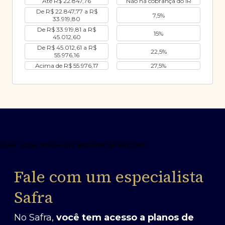
Até R$ 22.847,76
Não há cobrança do IR
De R$ 22.847,77 a R$
7,5%
33.919,80
De R$ 33.919,81 a R$
15%
45.012,60
De R$ 45.012,61 a R$
22,5%
55.976,16
Acima de R$ 55.976,17
27,5%
Fale com um especialista
Safra
No Safra,
você tem acesso a planos de