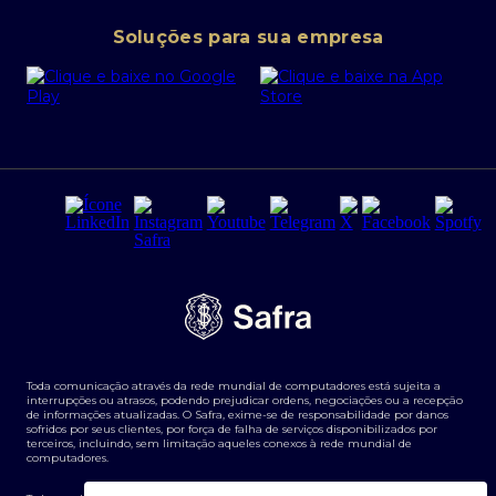
Conta corrente PJ
Portal da Privacidade
Soluções para sua empresa
Cartão Safra Empresas
PRSAC
Empréstimo e financiamentos PJ
Regras e Parâmetros de Atuação Banco Safra
Seguros para empresas
Relações com investidores
Derivativos
Remuneração Diferenciada FEE BASED
Agronegócios
Segurança da Informação
Tarifas e serviços Pessoa Física
Termos de Uso
Transparência de remuneração
Guia de Classificação de Natureza Cambial
Toda comunicação através da rede mundial de computadores está sujeita a
Termos e Condições para Portabilidade de Investimento
interrupções ou atrasos, podendo prejudicar ordens, negociações ou a recepção
de informações atualizadas. O Safra, exime-se de responsabilidade por danos
sofridos por seus clientes, por força de falha de serviços disponibilizados por
terceiros, incluindo, sem limitação aqueles conexos à rede mundial de
computadores.