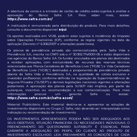
A abertura da conta e a emissão de cartão de crédito estão sujeitos à análise e
aprovação do Banco Safra S.A. Para saber mais, acesse:
https://www.safra.com.br/
A instituição é remunerada pela distribuição do produto. Para mais detalhes,
consulte o documento disponível
aqui
.
Os aportes realizados em VGBL podem estar sujeitos à incidência do Imposto
sobre Operações Financeiras (IOF), conforme as regras vigentes na data da
aplicação (Decreto nº 6.306/2007 e alterações posteriores).
Os planos de previdência privada são comercializados pela Safra Vida e
Previdência S.A., inscrita no CNPJ sob o nº 30.902.174/0001-05 e estão disponíveis
nas agências do Banco Safra S.A. Os fundos vinculados aos planos são destinados
a receber aplicações, com exclusividade, de recursos das reservas técnicas
relacionadas aos Planos Geradores de Benefícios Livre (“PGBL”) e Vida Geradores
de Benefícios Livre (“VGBL”) destinados a proponentes de previdência privada
aberta da Safra Vida e Previdência S.A., na qualidade de cotista exclusivo e
investidor profissional, conforme definida na legislação da Superintendência de
Seguros Privados (“SUSEP”) e demais legislações nacionais vigentes e alterações
posteriores. A aprovação dos planos pela SUSEP não implica, por parte da
autarquia, incentivo ou recomendação a sua comercialização. Para mais
informações procure um gerente Safra ou acesse:
https://www.safra.com.br/safra-asset/
.
Material Publicitário. Este material destina-se a apresentar as soluções de
investimento disponíveis no Grupo J. Safra, não devendo ser interpretado como
indicação ou recomendação de investimento.
OS INVESTIMENTOS APRESENTADOS PODEM NÃO SER ADEQUADOS AOS
SEUS OBJETIVOS, SITUAÇÃO FINANCEIRA OU NECESSIDADES INDIVIDUAIS. O
PREENCHIMENTO DO QUESTIONÁRIO SUITABILITY É ESSENCIAL PARA
GARANTIR A ADEQUAÇÃO DO PERFIL DO CLIENTE AO PRODUTO DE
INVESTIMENTO ESCOLHIDO. LEIA PREVIAMENTE AS CONDIÇÕES DE CADA