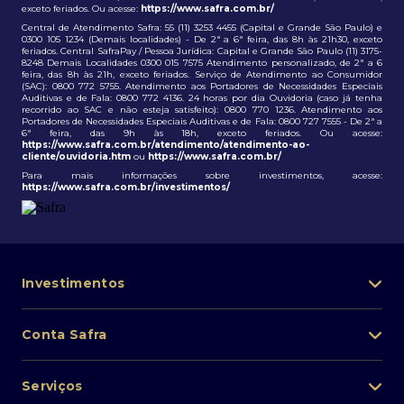
exceto feriados. Ou acesse:
https://www.safra.com.br/
Central de Atendimento Safra: 55 (11) 3253 4455 (Capital e Grande São Paulo) e
0300 105 1234 (Demais localidades) - De 2ª a 6ª feira, das 8h às 21h30, exceto
feriados. Central SafraPay / Pessoa Jurídica: Capital e Grande São Paulo (11) 3175-
8248 Demais Localidades 0300 015 7575 Atendimento personalizado, de 2ª a 6
feira, das 8h às 21h, exceto feriados. Serviço de Atendimento ao Consumidor
(SAC): 0800 772 5755. Atendimento aos Portadores de Necessidades Especiais
Auditivas e de Fala: 0800 772 4136. 24 horas por dia Ouvidoria (caso já tenha
recorrido ao SAC e não esteja satisfeito): 0800 770 1236. Atendimento aos
Portadores de Necessidades Especiais Auditivas e de Fala: 0800 727 7555 - De 2ª a
6ª feira, das 9h às 18h, exceto feriados. Ou acesse:
https://www.safra.com.br/atendimento/atendimento-ao-
cliente/ouvidoria.htm
ou
https://www.safra.com.br/
Para mais informações sobre investimentos, acesse:
https://www.safra.com.br/investimentos/
Investimentos
Portfólio de investimentos
Conta Safra
Safra Asset
Abra sua conta
Lista de fundos de investimento
Serviços
Pessoa Física