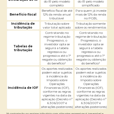
do IR pelo modelo
do IR pelo modelo
completo
simplificado
Benefício fiscal de até
Para quem já investe
Benefício fiscal
12% da renda anual
mais de 12% da renda
tributável
no PGBL
Incidência de
Tributação sobre
Tributação somente
tributação
valor total aplicado
sobre os rendimentos
Contratando no
Contratando no
regime tributação
regime de tributação
Progressivo, o
Progressivo, o
investidor opta se
investidor opta se
Tabelas de
seguirá a tabela
seguirá a tabela
tributação
regressiva ou
regressiva ou
progressiva até o 1°
progressiva até o 1°
resgate ou obtenção
resgate ou obtenção
do benefício¹
do benefício¹
Os aportes realizados
Os aportes realizados
podem estar sujeitos
podem estar sujeitos
à incidência do
à incidência do
Imposto sobre
Imposto sobre
Operações
Operações
Incidência de IOF
Financeiras (IOF),
Financeiras (IOF),
conforme as regras
conforme as regras
vigentes na data da
vigentes na data da
aplicação (Decreto nº
aplicação (Decreto nº
6.306/2007 e
6.306/2007 e
alterações posteriores)
alterações posteriores)
¹A contratação no regime tributário com alíquotas regressivas é irreversível e