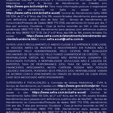
Mobiliários – CVM. b. Serviço de Atendimento ao Cidadão em;
https://www.gov.br/cvm/pt-br
. Para mais informações procure o responsável
pelo seu atendimento no Safra ou acesse o site:
https://www.safra.com.br/safra-asset/
. Central de Atendimento Safra: 0300
105 1234, de 2ª a 6ª feira, das 9 às 19h, exceto feriados. Atendimento para pessoas
com deficiência auditiva e/ou de fala/ SAC – Serviço de Atendimento ao
Consumidor/Proteção de Dados: 0800 772 5755, atendimento 24 horas por dia, 7
dias por semana. Ouvidoria - Caso já tenha recorrido ao SAC e não esteja
satisfeito(a): 0800 770 1236. Atendimento para pessoas com deficiência auditiva
e/ou de fala: 08000 727 75 55. De 2ª a 6ª feira, das 09h às 18h, exceto feriados. Ou
acesse:
https://www.safra.com.br/atendimento/atendimento-ao-
cliente/ouvidoria.htm
E-mail
safra.asset@safra.com.b
r.
AVISOS: LEIA O REGULAMENTO, O ANEXO-CLASSE E O APÊNDICE SUBCLASSE,
SE HOUVER, ANTES DE INVESTIR. O INVESTIMENTO EM FUNDOS NÃO É
GARANTIDO PELO ADMINISTRADOR, PELO GESTOR, POR QUALQUER
MECANISMO DE SEGURO OU PELO FUNDO GARANTIDOR DE CRÉDITO - FGC.
RENTABILIDADE OBTIDA NO PASSADO NÃO REPRESENTA GARANTIA DE
RESULTADOS FUTUROS. A RENTABILIDADE DIVULGADA NÃO É LÍQUIDA DE
IMPOSTOS, TAXA DE PERFORMANCE E/OU TAXA DE SAÍDA. OS ATIVOS
FINANCEIROS INTEGRANTES NESTA CARTEIRA PODEM NÃO POSSUIR
LIQUIDEZ IMEDIATA, PODENDO SEUS PRAZOS E/OU RENTABILIDADE VARIAR
DE ACORDO COM O VENCIMENTO OU PRAZO DE RESGATE DE CADA ATIVO,
CASO SEJA NEGOCIADO ANTECIPADAMENTE.
SUPERVISÃO E FISCALIZAÇÃO: a. Comissão de Valores Mobiliários – CVM. b.
Serviço de Atendimento ao Cidadão em
https://www.gov.br/cvm/pt-br
. Para
mais informações procure o responsável pelo seu atendimento no Safra ou
acesse o site:
https://www.safra.com.br/safra-asset/
. Central de
Atendimento Safra: 0300 105 1234, de 2ª a 6ª feira, das 9h às 19h, exceto feriados.
Atendimento para pessoas com deficiência auditiva e/ou de fala/SAC - Serviço de
Atendimento ao Consumidor/Proteção de dados: 0800 772 5755, atendimento
24h por dia, 7 dias por semanas. Ouvidoria - Caso já tenha recorrido ao SAC e
não esteja satisfeito(a): 0800 770 1236. Atendimento para pessoas com
deficiência auditiva e/ou de fala: 0800 727 75 55. De 2ª a 6ª feira, das 9h às 18h,