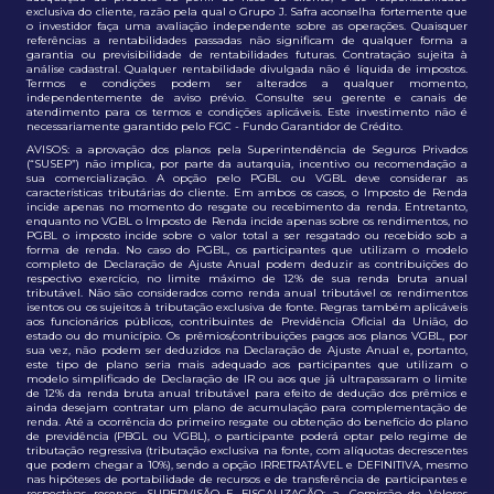
exclusiva do cliente, razão pela qual o Grupo J. Safra aconselha fortemente que
o investidor faça uma avaliação independente sobre as operações. Quaisquer
referências a rentabilidades passadas não significam de qualquer forma a
garantia ou previsibilidade de rentabilidades futuras. Contratação sujeita à
análise cadastral. Qualquer rentabilidade divulgada não é líquida de impostos.
Termos e condições podem ser alterados a qualquer momento,
independentemente de aviso prévio. Consulte seu gerente e canais de
atendimento para os termos e condições aplicáveis. Este investimento não é
necessariamente garantido pelo FGC - Fundo Garantidor de Crédito.
AVISOS: a aprovação dos planos pela Superintendência de Seguros Privados
(“SUSEP”) não implica, por parte da autarquia, incentivo ou recomendação a
sua comercialização. A opção pelo PGBL ou VGBL deve considerar as
características tributárias do cliente. Em ambos os casos, o Imposto de Renda
incide apenas no momento do resgate ou recebimento da renda. Entretanto,
enquanto no VGBL o Imposto de Renda incide apenas sobre os rendimentos, no
PGBL o imposto incide sobre o valor total a ser resgatado ou recebido sob a
forma de renda. No caso do PGBL, os participantes que utilizam o modelo
completo de Declaração de Ajuste Anual podem deduzir as contribuições do
respectivo exercício, no limite máximo de 12% de sua renda bruta anual
tributável. Não são considerados como renda anual tributável os rendimentos
isentos ou os sujeitos à tributação exclusiva de fonte. Regras também aplicáveis
aos funcionários públicos, contribuintes de Previdência Oficial da União, do
estado ou do município. Os prêmios/contribuições pagos aos planos VGBL, por
sua vez, não podem ser deduzidos na Declaração de Ajuste Anual e, portanto,
este tipo de plano seria mais adequado aos participantes que utilizam o
modelo simplificado de Declaração de IR ou aos que já ultrapassaram o limite
de 12% da renda bruta anual tributável para efeito de dedução dos prêmios e
ainda desejam contratar um plano de acumulação para complementação de
renda. Até a ocorrência do primeiro resgate ou obtenção do benefício do plano
de previdência (PBGL ou VGBL), o participante poderá optar pelo regime de
tributação regressiva (tributação exclusiva na fonte, com alíquotas decrescentes
que podem chegar a 10%), sendo a opção IRRETRATÁVEL e DEFINITIVA, mesmo
nas hipóteses de portabilidade de recursos e de transferência de participantes e
respectivas reservas. SUPERVISÃO E FISCALIZAÇÃO: a. Comissão de Valores