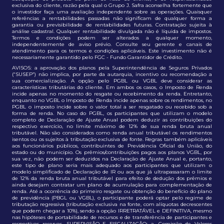
exclusiva do cliente, razão pela qual o Grupo J. Safra aconselha fortemente que
o investidor faça uma avaliação independente sobre as operações. Quaisquer
referências a rentabilidades passadas não significam de qualquer forma a
garantia ou previsibilidade de rentabilidades futuras. Contratação sujeita à
análise cadastral. Qualquer rentabilidade divulgada não é líquida de impostos.
Termos e condições podem ser alterados a qualquer momento,
independentemente de aviso prévio. Consulte seu gerente e canais de
atendimento para os termos e condições aplicáveis. Este investimento não é
necessariamente garantido pelo FGC - Fundo Garantidor de Crédito.
AVISOS: a aprovação dos planos pela Superintendência de Seguros Privados
(“SUSEP”) não implica, por parte da autarquia, incentivo ou recomendação a
sua comercialização. A opção pelo PGBL ou VGBL deve considerar as
características tributárias do cliente. Em ambos os casos, o Imposto de Renda
incide apenas no momento do resgate ou recebimento da renda. Entretanto,
enquanto no VGBL o Imposto de Renda incide apenas sobre os rendimentos, no
PGBL o imposto incide sobre o valor total a ser resgatado ou recebido sob a
forma de renda. No caso do PGBL, os participantes que utilizam o modelo
completo de Declaração de Ajuste Anual podem deduzir as contribuições do
respectivo exercício, no limite máximo de 12% de sua renda bruta anual
tributável. Não são considerados como renda anual tributável os rendimentos
isentos ou os sujeitos à tributação exclusiva de fonte. Regras também aplicáveis
aos funcionários públicos, contribuintes de Previdência Oficial da União, do
estado ou do município. Os prêmios/contribuições pagos aos planos VGBL, por
sua vez, não podem ser deduzidos na Declaração de Ajuste Anual e, portanto,
este tipo de plano seria mais adequado aos participantes que utilizam o
modelo simplificado de Declaração de IR ou aos que já ultrapassaram o limite
de 12% da renda bruta anual tributável para efeito de dedução dos prêmios e
ainda desejam contratar um plano de acumulação para complementação de
renda. Até a ocorrência do primeiro resgate ou obtenção do benefício do plano
de previdência (PBGL ou VGBL), o participante poderá optar pelo regime de
tributação regressiva (tributação exclusiva na fonte, com alíquotas decrescentes
que podem chegar a 10%), sendo a opção IRRETRATÁVEL e DEFINITIVA, mesmo
nas hipóteses de portabilidade de recursos e de transferência de participantes e
respectivas reservas. SUPERVISÃO E FISCALIZAÇÃO: a. Comissão de Valores