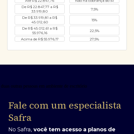
Até R$ 22.847,76
Não há cobrança do IR
De R$ 22.847,77 a R$
7,5%
33.919,80
De R$ 33.919,81 a R$
15%
45.012,60
De R$ 45.012,61 a R$
22,5%
55.976,16
Acima de R$ 55.976,17
27,5%
Fale com um especialista
Safra
No Safra,
você tem acesso a planos de