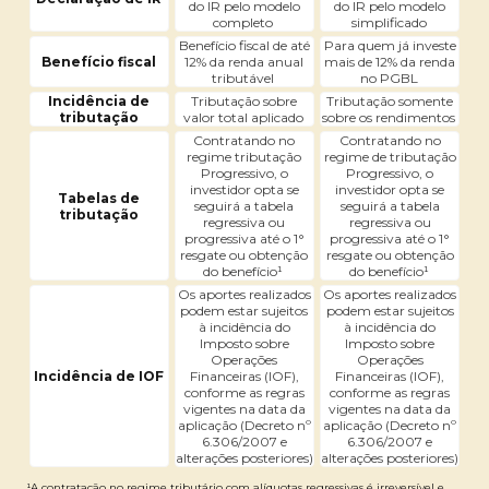
do IR pelo modelo
do IR pelo modelo
completo
simplificado
Benefício fiscal de até
Para quem já investe
Benefício fiscal
12% da renda anual
mais de 12% da renda
tributável
no PGBL
Incidência de
Tributação sobre
Tributação somente
tributação
valor total aplicado
sobre os rendimentos
Contratando no
Contratando no
regime tributação
regime de tributação
Progressivo, o
Progressivo, o
investidor opta se
investidor opta se
Tabelas de
seguirá a tabela
seguirá a tabela
tributação
regressiva ou
regressiva ou
progressiva até o 1°
progressiva até o 1°
resgate ou obtenção
resgate ou obtenção
do benefício¹
do benefício¹
Os aportes realizados
Os aportes realizados
podem estar sujeitos
podem estar sujeitos
à incidência do
à incidência do
Imposto sobre
Imposto sobre
Operações
Operações
Incidência de IOF
Financeiras (IOF),
Financeiras (IOF),
conforme as regras
conforme as regras
vigentes na data da
vigentes na data da
aplicação (Decreto nº
aplicação (Decreto nº
6.306/2007 e
6.306/2007 e
alterações posteriores)
alterações posteriores)
¹A contratação no regime tributário com alíquotas regressivas é irreversível e