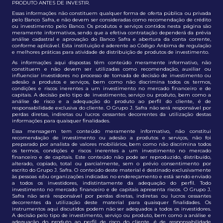
PRODUTO ANTES DE INVESTIR.
Essas informações não constituem qualquer forma de oferta pública ou privada
pelo Banco Safra, e não devem ser consideradas como recomendação de crédito
ou investimento pelo Banco. Os produtos e serviços contidos nesta página são
meramente informativos, sendo que a efetiva contratação dependerá da prévia
análise cadastral e aprovação do Banco Safra e abertura da conta corrente,
conforme aplicável. Esta instituição é aderente ao Código Anbima de regulação
e melhores práticas para atividade de distribuição de produtos de investimento.
As informações aqui dispostas têm conteúdo meramente informativo, não
constituem e não devem ser utilizadas como recomendação, auxiliar ou
influenciar investidores no processo de tomada de decisão de investimento ou
adesão a produtos e serviços, bem como não discrimina todos os termos,
condições e riscos inerentes a um investimento no mercado financeiro e de
capitais. A decisão pelo tipo de investimento, serviço ou produto, bem como a
análise de risco e a adequação do produto ao perfil do cliente, é de
responsabilidade exclusiva do cliente. O Grupo J. Safra não será responsável por
perdas diretas, indiretas ou lucros cessantes decorrentes da utilização destas
informações para quaisquer finalidades.
Essa mensagem tem conteúdo meramente informativo, não constitui
recomendação de investimento ou adesão a produtos e serviços, não foi
preparado por analista de valores mobiliários, bem como não discrimina todos
os termos, condições e riscos inerentes a um investimento no mercado
financeiro e de capitais. Este conteúdo não pode ser reproduzido, distribuído,
alterado, copiado, total ou parcialmente, sem o prévio consentimento por
escrito do Grupo J. Safra. O conteúdo deste material é destinado exclusivamente
às pessoas e/ou organizações indicadas no endereçamento e está sendo enviado
a todos os investidores, indistintamente da adequação do perfil. Todo
investimento no mercado financeiro e de capitais apresenta riscos. O Grupo J.
Safra não será responsável por perdas diretas, indiretas ou lucros cessantes
decorrentes da utilização deste material para quaisquer finalidades. Os
instrumentos aqui discutidos podem não ser adequados a todos os investidores.
A decisão pelo tipo de investimento, serviço ou produto, bem como a análise e
adequação do produto ao perfil de risco do cliente, é de responsabilidade