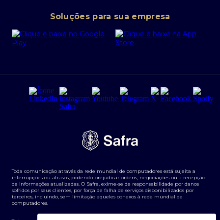
Conta corrente PJ
Portal da Privacidade
Soluções para sua empresa
Cartão Safra Empresas
PRSAC
Empréstimo e financiamentos PJ
Regras e Parâmetros de Atuação Banco Safra
Seguros para empresas
Relações com investidores
Derivativos
Remuneração Diferenciada FEE BASED
Agronegócios
Segurança da Informação
Tarifas e serviços Pessoa Física
Termos de Uso
Transparência de remuneração
Guia de Classificação de Natureza Cambial
Toda comunicação através da rede mundial de computadores está sujeita a
Termos e Condições para Portabilidade de Investimento
interrupções ou atrasos, podendo prejudicar ordens, negociações ou a recepção
de informações atualizadas. O Safra, exime-se de responsabilidade por danos
sofridos por seus clientes, por força de falha de serviços disponibilizados por
terceiros, incluindo, sem limitação aqueles conexos à rede mundial de
computadores.