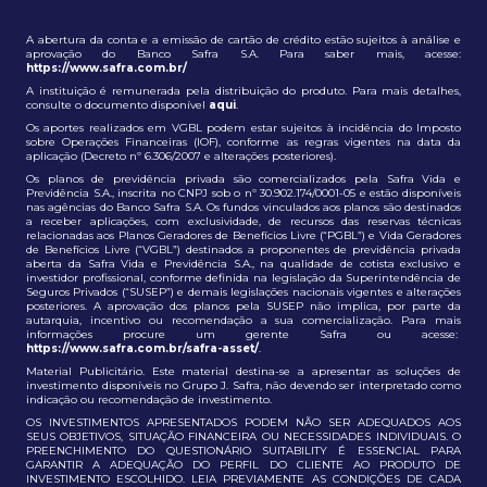
A abertura da conta e a emissão de cartão de crédito estão sujeitos à análise e
aprovação do Banco Safra S.A. Para saber mais, acesse:
https://www.safra.com.br/
A instituição é remunerada pela distribuição do produto. Para mais detalhes,
consulte o documento disponível
aqui
.
Os aportes realizados em VGBL podem estar sujeitos à incidência do Imposto
sobre Operações Financeiras (IOF), conforme as regras vigentes na data da
aplicação (Decreto nº 6.306/2007 e alterações posteriores).
Os planos de previdência privada são comercializados pela Safra Vida e
Previdência S.A., inscrita no CNPJ sob o nº 30.902.174/0001-05 e estão disponíveis
nas agências do Banco Safra S.A. Os fundos vinculados aos planos são destinados
a receber aplicações, com exclusividade, de recursos das reservas técnicas
relacionadas aos Planos Geradores de Benefícios Livre (“PGBL”) e Vida Geradores
de Benefícios Livre (“VGBL”) destinados a proponentes de previdência privada
aberta da Safra Vida e Previdência S.A., na qualidade de cotista exclusivo e
investidor profissional, conforme definida na legislação da Superintendência de
Seguros Privados (“SUSEP”) e demais legislações nacionais vigentes e alterações
posteriores. A aprovação dos planos pela SUSEP não implica, por parte da
autarquia, incentivo ou recomendação a sua comercialização. Para mais
informações procure um gerente Safra ou acesse:
https://www.safra.com.br/safra-asset/
.
Material Publicitário. Este material destina-se a apresentar as soluções de
investimento disponíveis no Grupo J. Safra, não devendo ser interpretado como
indicação ou recomendação de investimento.
OS INVESTIMENTOS APRESENTADOS PODEM NÃO SER ADEQUADOS AOS
SEUS OBJETIVOS, SITUAÇÃO FINANCEIRA OU NECESSIDADES INDIVIDUAIS. O
PREENCHIMENTO DO QUESTIONÁRIO SUITABILITY É ESSENCIAL PARA
GARANTIR A ADEQUAÇÃO DO PERFIL DO CLIENTE AO PRODUTO DE
INVESTIMENTO ESCOLHIDO. LEIA PREVIAMENTE AS CONDIÇÕES DE CADA