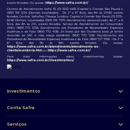
exceto feriados. Ou acesse:
https://www.safra.com.br/
Central de Atendimento Safra: 55 (11) 3253 4455 (Capital e Grande São Paulo) e
0300 105 1234 (Demais localidades) - De 2ª a 6ª feira, das 8h às 21h30, exceto
feriados. Central SafraPay / Pessoa Jurídica: Capital e Grande São Paulo (11) 3175-
8248 Demais Localidades 0300 015 7575 Atendimento personalizado, de 2ª a 6
feira, das 8h às 21h, exceto feriados. Serviço de Atendimento ao Consumidor
(SAC): 0800 772 5755. Atendimento aos Portadores de Necessidades Especiais
Auditivas e de Fala: 0800 772 4136. 24 horas por dia Ouvidoria (caso já tenha
recorrido ao SAC e não esteja satisfeito): 0800 770 1236. Atendimento aos
Portadores de Necessidades Especiais Auditivas e de Fala: 0800 727 7555 - De 2ª a
6ª feira, das 9h às 18h, exceto feriados. Ou acesse:
https://www.safra.com.br/atendimento/atendimento-ao-
cliente/ouvidoria.htm
ou
https://www.safra.com.br/
Para mais informações sobre investimentos, acesse:
https://www.safra.com.br/investimentos/
Investimentos
Portfólio de investimentos
Conta Safra
Safra Asset
Abra sua conta
Lista de fundos de investimento
Serviços
Pessoa Física