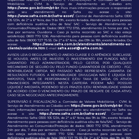
Mobiliários – CVM. b. Serviço de Atendimento ao Cidadão em;
https://www.gov.br/cvm/pt-br
. Para mais informações procure o responsável
pelo seu atendimento no Safra ou acesse o site:
https://www.safra.com.br/safra-asset/
. Central de Atendimento Safra: 0300
105 1234, de 2ª a 6ª feira, das 9 às 19h, exceto feriados. Atendimento para pessoas
com deficiência auditiva e/ou de fala/ SAC – Serviço de Atendimento ao
Consumidor/Proteção de Dados: 0800 772 5755, atendimento 24 horas por dia, 7
dias por semana. Ouvidoria - Caso já tenha recorrido ao SAC e não esteja
satisfeito(a): 0800 770 1236. Atendimento para pessoas com deficiência auditiva
e/ou de fala: 08000 727 75 55. De 2ª a 6ª feira, das 09h às 18h, exceto feriados. Ou
acesse:
https://www.safra.com.br/atendimento/atendimento-ao-
cliente/ouvidoria.htm
E-mail
safra.asset@safra.com.b
r.
AVISOS: LEIA O REGULAMENTO, O ANEXO-CLASSE E O APÊNDICE SUBCLASSE,
SE HOUVER, ANTES DE INVESTIR. O INVESTIMENTO EM FUNDOS NÃO É
GARANTIDO PELO ADMINISTRADOR, PELO GESTOR, POR QUALQUER
MECANISMO DE SEGURO OU PELO FUNDO GARANTIDOR DE CRÉDITO - FGC.
RENTABILIDADE OBTIDA NO PASSADO NÃO REPRESENTA GARANTIA DE
RESULTADOS FUTUROS. A RENTABILIDADE DIVULGADA NÃO É LÍQUIDA DE
IMPOSTOS, TAXA DE PERFORMANCE E/OU TAXA DE SAÍDA. OS ATIVOS
FINANCEIROS INTEGRANTES NESTA CARTEIRA PODEM NÃO POSSUIR
LIQUIDEZ IMEDIATA, PODENDO SEUS PRAZOS E/OU RENTABILIDADE VARIAR
DE ACORDO COM O VENCIMENTO OU PRAZO DE RESGATE DE CADA ATIVO,
CASO SEJA NEGOCIADO ANTECIPADAMENTE.
SUPERVISÃO E FISCALIZAÇÃO: a. Comissão de Valores Mobiliários – CVM. b.
Serviço de Atendimento ao Cidadão em
https://www.gov.br/cvm/pt-br
. Para
mais informações procure o responsável pelo seu atendimento no Safra ou
acesse o site:
https://www.safra.com.br/safra-asset/
. Central de
Atendimento Safra: 0300 105 1234, de 2ª a 6ª feira, das 9h às 19h, exceto feriados.
Atendimento para pessoas com deficiência auditiva e/ou de fala/SAC - Serviço de
Atendimento ao Consumidor/Proteção de dados: 0800 772 5755, atendimento
24h por dia, 7 dias por semanas. Ouvidoria - Caso já tenha recorrido ao SAC e
não esteja satisfeito(a): 0800 770 1236. Atendimento para pessoas com
deficiência auditiva e/ou de fala: 0800 727 75 55. De 2ª a 6ª feira, das 9h às 18h,