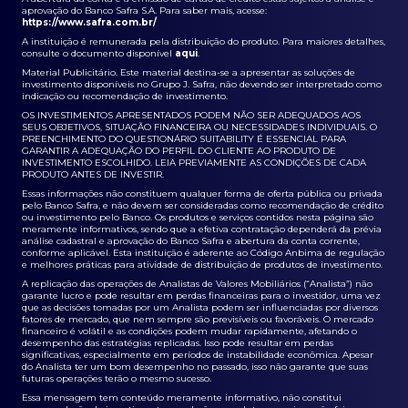
aprovação do Banco Safra S.A. Para saber mais, acesse:
https://www.safra.com.br/
A instituição é remunerada pela distribuição do produto. Para maiores detalhes,
consulte o documento disponível
aqui
.
Material Publicitário. Este material destina-se a apresentar as soluções de
investimento disponíveis no Grupo J. Safra, não devendo ser interpretado como
indicação ou recomendação de investimento.
OS INVESTIMENTOS APRESENTADOS PODEM NÃO SER ADEQUADOS AOS
SEUS OBJETIVOS, SITUAÇÃO FINANCEIRA OU NECESSIDADES INDIVIDUAIS. O
PREENCHIMENTO DO QUESTIONÁRIO SUITABILITY É ESSENCIAL PARA
GARANTIR A ADEQUAÇÃO DO PERFIL DO CLIENTE AO PRODUTO DE
INVESTIMENTO ESCOLHIDO. LEIA PREVIAMENTE AS CONDIÇÕES DE CADA
PRODUTO ANTES DE INVESTIR.
Essas informações não constituem qualquer forma de oferta pública ou privada
pelo Banco Safra, e não devem ser consideradas como recomendação de crédito
ou investimento pelo Banco. Os produtos e serviços contidos nesta página são
meramente informativos, sendo que a efetiva contratação dependerá da prévia
análise cadastral e aprovação do Banco Safra e abertura da conta corrente,
conforme aplicável. Esta instituição é aderente ao Código Anbima de regulação
e melhores práticas para atividade de distribuição de produtos de investimento.
A replicação das operações de Analistas de Valores Mobiliários (“Analista”) não
garante lucro e pode resultar em perdas financeiras para o investidor, uma vez
que as decisões tomadas por um Analista podem ser influenciadas por diversos
fatores de mercado, que nem sempre são previsíveis ou favoráveis. O mercado
financeiro é volátil e as condições podem mudar rapidamente, afetando o
desempenho das estratégias replicadas. Isso pode resultar em perdas
significativas, especialmente em períodos de instabilidade econômica. Apesar
do Analista ter um bom desempenho no passado, isso não garante que suas
futuras operações terão o mesmo sucesso.
Essa mensagem tem conteúdo meramente informativo, não constitui