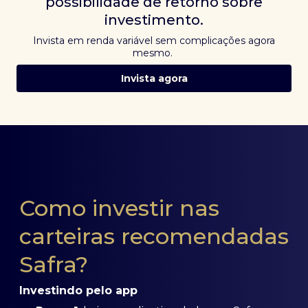
possibilidade de retorno sobre
investimento.
Invista em renda variável sem complicações agora
mesmo.
Invista agora
Como investir nas
carteiras recomendadas
Safra?
Investindo pelo app