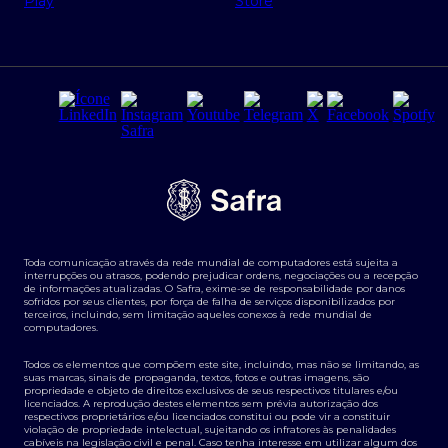
Regras e Parâmetros de Atuação Banco Safra
Seguros para empresas
Relações com investidores
Derivativos
Remuneração Diferenciada FEE BASED
Agronegócios
Segurança da Informação
Tarifas e serviços Pessoa Física
Termos de Uso
Transparência de remuneração
Guia de Classificação de Natureza Cambial
Toda comunicação através da rede mundial de computadores está sujeita a
Termos e Condições para Portabilidade de Investimento
interrupções ou atrasos, podendo prejudicar ordens, negociações ou a recepção
de informações atualizadas. O Safra, exime-se de responsabilidade por danos
sofridos por seus clientes, por força de falha de serviços disponibilizados por
terceiros, incluindo, sem limitação aqueles conexos à rede mundial de
computadores.
Todos os elementos que compõem este site, incluindo, mas não se limitando, as
suas marcas, sinais de propaganda, textos, fotos e outras imagens, são
propriedade e objeto de direitos exclusivos de seus respectivos titulares e/ou
licenciados. A reprodução destes elementos sem prévia autorização dos
respectivos proprietários e/ou licenciados constitui ou pode vir a constituir
violação de propriedade intelectual, sujeitando os infratores às penalidades
cabíveis na legislação civil e penal. Caso tenha interesse em utilizar algum dos