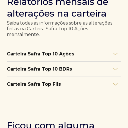
Relatórios mensais de
alterações na carteira
Saiba todas as informações sobre as alterações
feitas na Carteira Safra Top 10 Ações
mensalmente.
Carteira Safra Top 10 Ações
Relatório julho/26
Download
Carteira Safra Top 10 BDRs
PDF
Relatório junho/26
Download
PDF
Relatório julho/26
Download
Carteira Safra Top FIIs
PDF
Relatório maio/26
Download
PDF
Relatório junho/26
Download
PDF
Relatório julho/26
Download
PDF
Relatório abril/26
Download
PDF
Relatório maio/26
Download
PDF
Relatório junho/26
Download
PDF
Ficou com alguma
Relatório março/26
Download
PDF
Relatório abril/26
Download
PDF
Relatório maio/26
Download
PDF