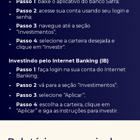
•
Passo 1
: baixe o aplicativo do banco Safra;
Passo
2
: acesse sua conta usando seu login e
•
senha;
Passo 3
: navegue até a seção
•
“Investimentos”;
Passo 4
: selecione a carteira desejada e
•
clique em "Investir".
Investindo pelo Internet Banking (IB)
Passo 1
: faça login na sua conta do Internet
•
Banking;
•
Passo 2
: vá para a seção “Investimentos”;
•
Passo 3
: selecione “Aplicar”;
Passo 4
: escolha a carteira, clique em
•
“Aplicar” e siga as instruções para investir.