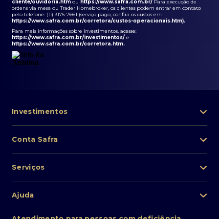
cliente/ouvidoria.htm
ou
https://www.safra.com.br/
Para execução de
ordens via mesa ou Trader Homebroker, os clientes podem entrar em contato
pelo telefone: (11) 3175-7661 (serviço pago, confira os custos em
https://www.safra.com.br/corretora/custos-operacionais.htm
).
Para mais informações sobre investimentos, acesse:
https://www.safra.com.br/investimentos/
e
https://www.safra.com.br/corretora.htm
.
Investimentos
Portfólio de investimentos
Conta Safra
Safra Asset
Abra sua conta
Lista de fundos de investimento
Serviços
Pessoa Física
Private Banking
Acesso rápido
Cartões
Ajuda
Renda fixa
Perda/roubo de celular
Empréstimos e financiamentos
Renda variável
Atendimento ao cliente
2ª via de boletos
Atendimento para pessoas com deficiência