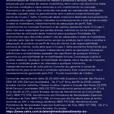
recomendação de investimento ou adesão a produtos e serviços, não foi
preparado por analista de valores mobiliários, bem como não discrimina todos
os termos, condições e riscos inerentes a um investimento no mercado
financeiro e de capitais. Este conteúdo não pode ser reproduzido, distribuído,
alterado, copiado, total ou parcialmente, sem o prévio consentimento por
escrito do Grupo J. Safra. O conteúdo deste material é destinado exclusivamente
às pessoas e/ou organizações indicadas no endereçamento e está sendo enviado
a todos os investidores, indistintamente da adequação do perfil. Todo
investimento no mercado financeiro e de capitais apresenta riscos. O Grupo J.
Safra não será responsável por perdas diretas, indiretas ou lucros cessantes
decorrentes da utilização deste material para quaisquer finalidades. Os
instrumentos aqui discutidos podem não ser adequados a todos os investidores.
A decisão pelo tipo de investimento, serviço ou produto, bem como a análise e
adequação do produto ao perfil de risco do cliente, é de responsabilidade
exclusiva do cliente, razão pela qual o Grupo J. Safra aconselha fortemente que
o investidor faça uma avaliação independente sobre as operações. Quaisquer
referências a rentabilidades passadas não significam de qualquer forma a
garantia ou previsibilidade de rentabilidades futuras. Contratação sujeita à
análise cadastral. Qualquer rentabilidade divulgada não é líquida de impostos.
Termos e condições podem ser alterados a qualquer momento,
independentemente de aviso prévio. Consulte seu gerente e canais de
atendimento para os termos e condições aplicáveis. Este investimento não é
necessariamente garantido pelo FGC - Fundo Garantidor de Crédito.
Central de Atendimento Safra: 55 (11) 3253 4455 (Capital e Grande São Paulo) e
0300 105 1234 (Demais localidades) - De 2ª a 6ª feira, das 8h às 21h30, exceto
feriados. Central SafraPay / Pessoa Jurídica: Capital e Grande São Paulo (11) 3175-
8248 Demais Localidades 0300 015 7575 Atendimento personalizado, de 2ª a 6
feira, das 8h às 21h, exceto feriados. Serviço de Atendimento ao Consumidor
(SAC): 0800 772 5755. Atendimento aos Portadores de Necessidades Especiais
Auditivas e de Fala: 0800 772 4136. 24 horas por dia Ouvidoria (caso já tenha
recorrido ao SAC e não esteja satisfeito): 0800 770 1236. Atendimento aos
Portadores de Necessidades Especiais Auditivas e de Fala: 0800 727 7555 - De 2ª a
6ª feira, das 9h às 18h, exceto feriados. Ou acesse:
https://www.safra.com.br/atendimento/atendimento-ao-