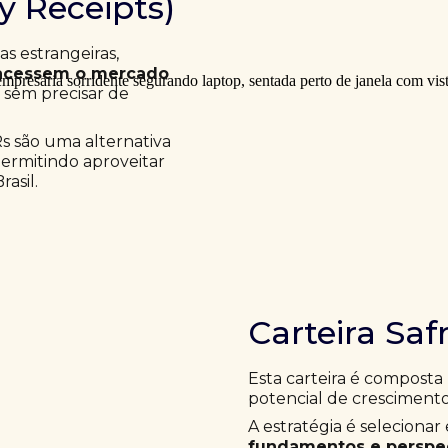
ry Receipts)
 estrangeiras,
acessem o mercado
a sem precisar de
Rs são uma alternativa
permitindo aproveitar
asil.
Carteira Saf
Esta carteira é composta
potencial de crescimento
A estratégia é selecion
fundamentos e perspec