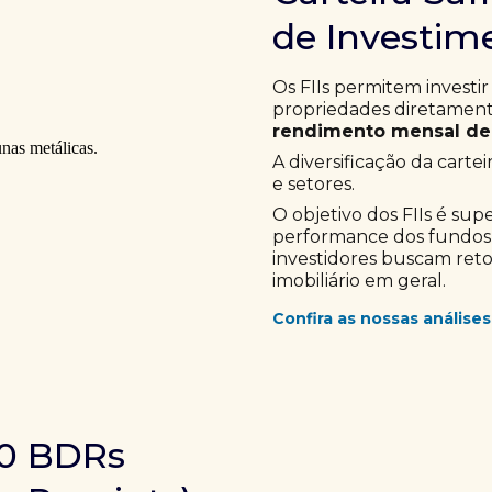
de Investime
Os FIIs permitem investir
propriedades diretamente
rendimento mensal de 
A diversificação da cartei
e setores.
O objetivo dos FIIs é sup
performance dos fundos im
investidores buscam ret
imobiliário em geral.
Confira as nossas análises
10 BDRs