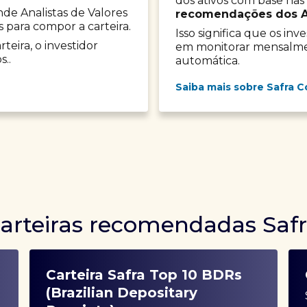
dos ativos com base nas
onde Analistas de Valores
recomendações dos Ana
s para compor a carteira.
Isso significa que os in
teira, o investidor
em monitorar mensalment
s..
automática.
Saiba mais sobre Safra C
arteiras recomendadas Saf
Carteira Safra Top 10 BDRs
(Brazilian Depositary