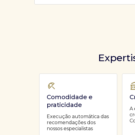
Ofertas Públicas
Open Finance
Derivativos
Transferência de ativos
Safra para médicos
Agronegócios
Experti
Comodidade e
C
praticidade
A 
cr
Execução automática das
Co
recomendações dos
nossos especialistas