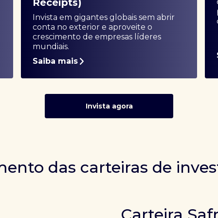
Receipts)
Invista em gigantes globais sem abrir
conta no exterior e aproveite o
crescimento de empresas líderes
mundiais.
Saiba mais
Invista agora
ento das carteiras de inve
Carteira Saf