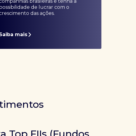
companhias brasileiras e tenha a
possibilidade de lucrar com o
crescimento das ações.
Saiba mais
stimentos
ra Top FIIs (Fundos