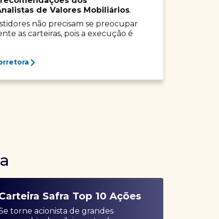
recomendações dos
listas de Valores Mobiliários
.
vestidores não precisam se preocupar
e as carteiras, pois a execução é
orretora
ra
Carteira Safra Top 10 Ações
Se torne acionista de grandes