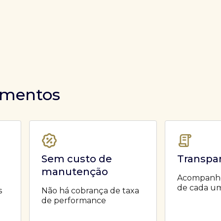
timentos
Sem custo de
Transpa
manutenção
Acompanhe 
de cada um
s
Não há cobrança de taxa
de performance