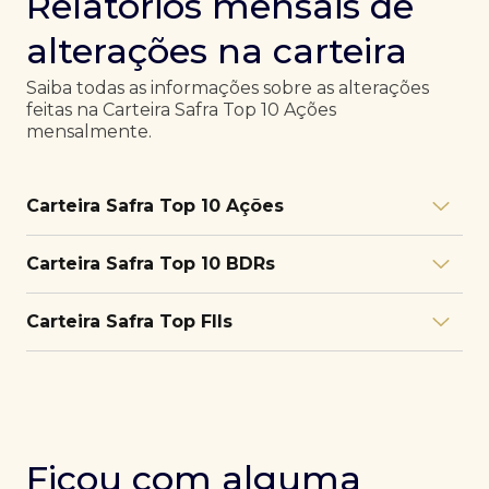
Relatórios mensais de
alterações na carteira
Saiba todas as informações sobre as alterações
feitas na Carteira Safra Top 10 Ações
mensalmente.
Carteira Safra Top 10 Ações
Relatório julho/26
Download
Carteira Safra Top 10 BDRs
PDF
Relatório junho/26
Download
PDF
Relatório julho/26
Download
Carteira Safra Top FIIs
PDF
Relatório maio/26
Download
PDF
Relatório junho/26
Download
PDF
Relatório julho/26
Download
PDF
Relatório abril/26
Download
PDF
Relatório maio/26
Download
PDF
Relatório junho/26
Download
PDF
Ficou com alguma
Relatório março/26
Download
PDF
Relatório abril/26
Download
PDF
Relatório maio/26
Download
PDF