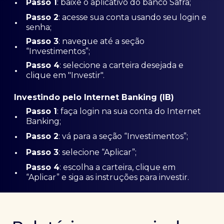
•
Passo 1
: baixe o aplicativo do banco Safra;
Passo
2
: acesse sua conta usando seu login e
•
senha;
Passo 3
: navegue até a seção
•
“Investimentos”;
Passo 4
: selecione a carteira desejada e
•
clique em "Investir".
Investindo pelo Internet Banking (IB)
Passo 1
: faça login na sua conta do Internet
•
Banking;
•
Passo 2
: vá para a seção “Investimentos”;
•
Passo 3
: selecione “Aplicar”;
Passo 4
: escolha a carteira, clique em
•
“Aplicar” e siga as instruções para investir.