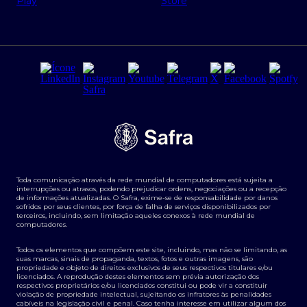
Regras e Parâmetros de Atuação Banco Safra
Seguros para empresas
Relações com investidores
Derivativos
Remuneração Diferenciada FEE BASED
Agronegócios
Segurança da Informação
Tarifas e serviços Pessoa Física
Termos de Uso
Transparência de remuneração
Guia de Classificação de Natureza Cambial
Toda comunicação através da rede mundial de computadores está sujeita a
Termos e Condições para Portabilidade de Investimento
interrupções ou atrasos, podendo prejudicar ordens, negociações ou a recepção
de informações atualizadas. O Safra, exime-se de responsabilidade por danos
sofridos por seus clientes, por força de falha de serviços disponibilizados por
terceiros, incluindo, sem limitação aqueles conexos à rede mundial de
computadores.
Todos os elementos que compõem este site, incluindo, mas não se limitando, as
suas marcas, sinais de propaganda, textos, fotos e outras imagens, são
propriedade e objeto de direitos exclusivos de seus respectivos titulares e/ou
licenciados. A reprodução destes elementos sem prévia autorização dos
respectivos proprietários e/ou licenciados constitui ou pode vir a constituir
violação de propriedade intelectual, sujeitando os infratores às penalidades
cabíveis na legislação civil e penal. Caso tenha interesse em utilizar algum dos