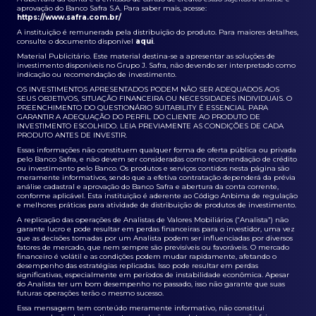
aprovação do Banco Safra S.A. Para saber mais, acesse:
https://www.safra.com.br/
A instituição é remunerada pela distribuição do produto. Para maiores detalhes,
consulte o documento disponível
aqui
.
Material Publicitário. Este material destina-se a apresentar as soluções de
investimento disponíveis no Grupo J. Safra, não devendo ser interpretado como
indicação ou recomendação de investimento.
OS INVESTIMENTOS APRESENTADOS PODEM NÃO SER ADEQUADOS AOS
SEUS OBJETIVOS, SITUAÇÃO FINANCEIRA OU NECESSIDADES INDIVIDUAIS. O
PREENCHIMENTO DO QUESTIONÁRIO SUITABILITY É ESSENCIAL PARA
GARANTIR A ADEQUAÇÃO DO PERFIL DO CLIENTE AO PRODUTO DE
INVESTIMENTO ESCOLHIDO. LEIA PREVIAMENTE AS CONDIÇÕES DE CADA
PRODUTO ANTES DE INVESTIR.
Essas informações não constituem qualquer forma de oferta pública ou privada
pelo Banco Safra, e não devem ser consideradas como recomendação de crédito
ou investimento pelo Banco. Os produtos e serviços contidos nesta página são
meramente informativos, sendo que a efetiva contratação dependerá da prévia
análise cadastral e aprovação do Banco Safra e abertura da conta corrente,
conforme aplicável. Esta instituição é aderente ao Código Anbima de regulação
e melhores práticas para atividade de distribuição de produtos de investimento.
A replicação das operações de Analistas de Valores Mobiliários (“Analista”) não
garante lucro e pode resultar em perdas financeiras para o investidor, uma vez
que as decisões tomadas por um Analista podem ser influenciadas por diversos
fatores de mercado, que nem sempre são previsíveis ou favoráveis. O mercado
financeiro é volátil e as condições podem mudar rapidamente, afetando o
desempenho das estratégias replicadas. Isso pode resultar em perdas
significativas, especialmente em períodos de instabilidade econômica. Apesar
do Analista ter um bom desempenho no passado, isso não garante que suas
futuras operações terão o mesmo sucesso.
Essa mensagem tem conteúdo meramente informativo, não constitui