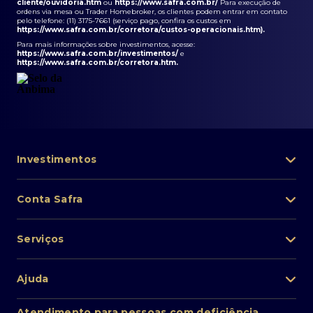
cliente/ouvidoria.htm
ou
https://www.safra.com.br/
Para execução de
ordens via mesa ou Trader Homebroker, os clientes podem entrar em contato
pelo telefone: (11) 3175-7661 (serviço pago, confira os custos em
https://www.safra.com.br/corretora/custos-operacionais.htm
).
Para mais informações sobre investimentos, acesse:
https://www.safra.com.br/investimentos/
e
https://www.safra.com.br/corretora.htm
.
Investimentos
Portfólio de investimentos
Conta Safra
Safra Asset
Abra sua conta
Lista de fundos de investimento
Serviços
Pessoa Física
Private Banking
Acesso rápido
Cartões
Ajuda
Renda fixa
Perda/roubo de celular
Empréstimos e financiamentos
Renda variável
Atendimento ao cliente
2ª via de boletos
Atendimento para pessoas com deficiência