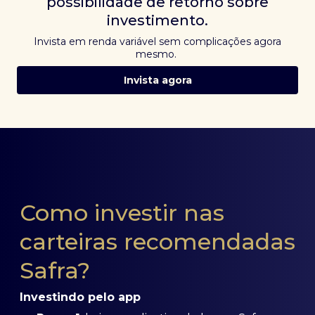
possibilidade de retorno sobre
investimento.
Invista em renda variável sem complicações agora
mesmo.
Invista agora
Como investir nas
carteiras recomendadas
Safra?
Investindo pelo app