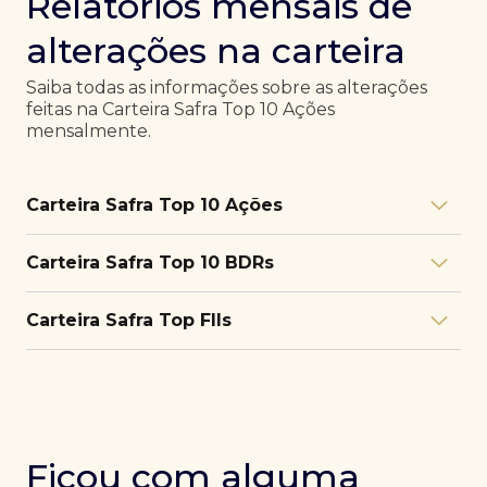
Relatórios mensais de
alterações na carteira
Saiba todas as informações sobre as alterações
feitas na Carteira Safra Top 10 Ações
mensalmente.
Carteira Safra Top 10 Ações
Relatório julho/26
Download
Carteira Safra Top 10 BDRs
PDF
Relatório junho/26
Download
PDF
Relatório julho/26
Download
Carteira Safra Top FIIs
PDF
Relatório maio/26
Download
PDF
Relatório junho/26
Download
PDF
Relatório julho/26
Download
PDF
Relatório abril/26
Download
PDF
Relatório maio/26
Download
PDF
Relatório junho/26
Download
PDF
Ficou com alguma
Relatório março/26
Download
PDF
Relatório abril/26
Download
PDF
Relatório maio/26
Download
PDF