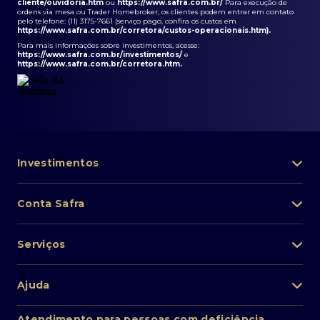
cliente/ouvidoria.htm
ou
https://www.safra.com.br/
Para execução de
ordens via mesa ou Trader Homebroker, os clientes podem entrar em contato
pelo telefone: (11) 3175-7661 (serviço pago, confira os custos em
https://www.safra.com.br/corretora/custos-operacionais.htm
).
Para mais informações sobre investimentos, acesse:
https://www.safra.com.br/investimentos/
e
https://www.safra.com.br/corretora.htm
.
Investimentos
Portfólio de investimentos
Conta Safra
Safra Asset
Abra sua conta
Lista de fundos de investimento
Serviços
Pessoa Física
Private Banking
Acesso rápido
Cartões
Ajuda
Renda fixa
Perda/roubo de celular
Empréstimos e financiamentos
Renda variável
Atendimento ao cliente
2ª via de boletos
Atendimento para pessoas com deficiência