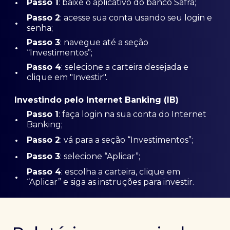
•
Passo 1
: baixe o aplicativo do banco Safra;
Passo
2
: acesse sua conta usando seu login e
•
senha;
Passo 3
: navegue até a seção
•
“Investimentos”;
Passo 4
: selecione a carteira desejada e
•
clique em "Investir".
Investindo pelo Internet Banking (IB)
Passo 1
: faça login na sua conta do Internet
•
Banking;
•
Passo 2
: vá para a seção “Investimentos”;
•
Passo 3
: selecione “Aplicar”;
Passo 4
: escolha a carteira, clique em
•
“Aplicar” e siga as instruções para investir.