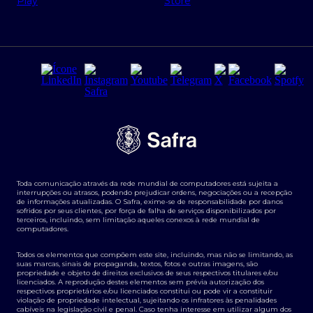
Regras e Parâmetros de Atuação Banco Safra
Seguros para empresas
Relações com investidores
Derivativos
Remuneração Diferenciada FEE BASED
Agronegócios
Segurança da Informação
Tarifas e serviços Pessoa Física
Termos de Uso
Transparência de remuneração
Guia de Classificação de Natureza Cambial
Toda comunicação através da rede mundial de computadores está sujeita a
Termos e Condições para Portabilidade de Investimento
interrupções ou atrasos, podendo prejudicar ordens, negociações ou a recepção
de informações atualizadas. O Safra, exime-se de responsabilidade por danos
sofridos por seus clientes, por força de falha de serviços disponibilizados por
terceiros, incluindo, sem limitação aqueles conexos à rede mundial de
computadores.
Todos os elementos que compõem este site, incluindo, mas não se limitando, as
suas marcas, sinais de propaganda, textos, fotos e outras imagens, são
propriedade e objeto de direitos exclusivos de seus respectivos titulares e/ou
licenciados. A reprodução destes elementos sem prévia autorização dos
respectivos proprietários e/ou licenciados constitui ou pode vir a constituir
violação de propriedade intelectual, sujeitando os infratores às penalidades
cabíveis na legislação civil e penal. Caso tenha interesse em utilizar algum dos