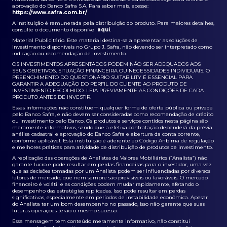
aprovação do Banco Safra S.A. Para saber mais, acesse:
https://www.safra.com.br/
A instituição é remunerada pela distribuição do produto. Para maiores detalhes,
consulte o documento disponível
aqui
.
Material Publicitário. Este material destina-se a apresentar as soluções de
investimento disponíveis no Grupo J. Safra, não devendo ser interpretado como
indicação ou recomendação de investimento.
OS INVESTIMENTOS APRESENTADOS PODEM NÃO SER ADEQUADOS AOS
SEUS OBJETIVOS, SITUAÇÃO FINANCEIRA OU NECESSIDADES INDIVIDUAIS. O
PREENCHIMENTO DO QUESTIONÁRIO SUITABILITY É ESSENCIAL PARA
GARANTIR A ADEQUAÇÃO DO PERFIL DO CLIENTE AO PRODUTO DE
INVESTIMENTO ESCOLHIDO. LEIA PREVIAMENTE AS CONDIÇÕES DE CADA
PRODUTO ANTES DE INVESTIR.
Essas informações não constituem qualquer forma de oferta pública ou privada
pelo Banco Safra, e não devem ser consideradas como recomendação de crédito
ou investimento pelo Banco. Os produtos e serviços contidos nesta página são
meramente informativos, sendo que a efetiva contratação dependerá da prévia
análise cadastral e aprovação do Banco Safra e abertura da conta corrente,
conforme aplicável. Esta instituição é aderente ao Código Anbima de regulação
e melhores práticas para atividade de distribuição de produtos de investimento.
A replicação das operações de Analistas de Valores Mobiliários (“Analista”) não
garante lucro e pode resultar em perdas financeiras para o investidor, uma vez
que as decisões tomadas por um Analista podem ser influenciadas por diversos
fatores de mercado, que nem sempre são previsíveis ou favoráveis. O mercado
financeiro é volátil e as condições podem mudar rapidamente, afetando o
desempenho das estratégias replicadas. Isso pode resultar em perdas
significativas, especialmente em períodos de instabilidade econômica. Apesar
do Analista ter um bom desempenho no passado, isso não garante que suas
futuras operações terão o mesmo sucesso.
Essa mensagem tem conteúdo meramente informativo, não constitui