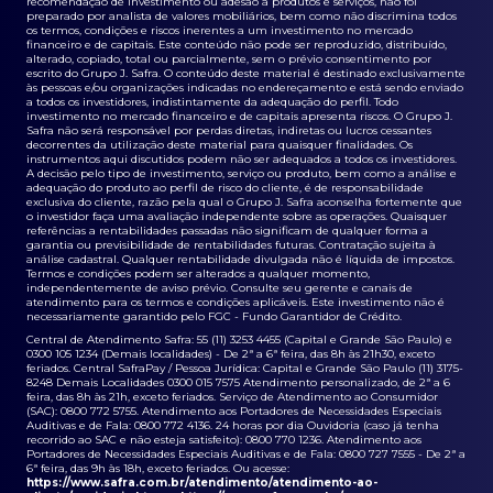
recomendação de investimento ou adesão a produtos e serviços, não foi
preparado por analista de valores mobiliários, bem como não discrimina todos
os termos, condições e riscos inerentes a um investimento no mercado
financeiro e de capitais. Este conteúdo não pode ser reproduzido, distribuído,
alterado, copiado, total ou parcialmente, sem o prévio consentimento por
escrito do Grupo J. Safra. O conteúdo deste material é destinado exclusivamente
às pessoas e/ou organizações indicadas no endereçamento e está sendo enviado
a todos os investidores, indistintamente da adequação do perfil. Todo
investimento no mercado financeiro e de capitais apresenta riscos. O Grupo J.
Safra não será responsável por perdas diretas, indiretas ou lucros cessantes
decorrentes da utilização deste material para quaisquer finalidades. Os
instrumentos aqui discutidos podem não ser adequados a todos os investidores.
A decisão pelo tipo de investimento, serviço ou produto, bem como a análise e
adequação do produto ao perfil de risco do cliente, é de responsabilidade
exclusiva do cliente, razão pela qual o Grupo J. Safra aconselha fortemente que
o investidor faça uma avaliação independente sobre as operações. Quaisquer
referências a rentabilidades passadas não significam de qualquer forma a
garantia ou previsibilidade de rentabilidades futuras. Contratação sujeita à
análise cadastral. Qualquer rentabilidade divulgada não é líquida de impostos.
Termos e condições podem ser alterados a qualquer momento,
independentemente de aviso prévio. Consulte seu gerente e canais de
atendimento para os termos e condições aplicáveis. Este investimento não é
necessariamente garantido pelo FGC - Fundo Garantidor de Crédito.
Central de Atendimento Safra: 55 (11) 3253 4455 (Capital e Grande São Paulo) e
0300 105 1234 (Demais localidades) - De 2ª a 6ª feira, das 8h às 21h30, exceto
feriados. Central SafraPay / Pessoa Jurídica: Capital e Grande São Paulo (11) 3175-
8248 Demais Localidades 0300 015 7575 Atendimento personalizado, de 2ª a 6
feira, das 8h às 21h, exceto feriados. Serviço de Atendimento ao Consumidor
(SAC): 0800 772 5755. Atendimento aos Portadores de Necessidades Especiais
Auditivas e de Fala: 0800 772 4136. 24 horas por dia Ouvidoria (caso já tenha
recorrido ao SAC e não esteja satisfeito): 0800 770 1236. Atendimento aos
Portadores de Necessidades Especiais Auditivas e de Fala: 0800 727 7555 - De 2ª a
6ª feira, das 9h às 18h, exceto feriados. Ou acesse:
https://www.safra.com.br/atendimento/atendimento-ao-