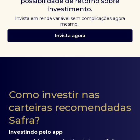
possibilidade de retorno sobre
investimento.
Invista em renda variável sem complicações agora
mesmo.
Invista agora
Como investir nas
carteiras recomendadas
Safra?
Investindo pelo app