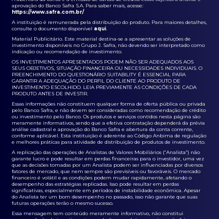
aprovação do Banco Safra S.A. Para saber mais, acesse:
https://www.safra.com.br/
A instituição é remunerada pela distribuição do produto. Para maiores detalhes,
consulte o documento disponível
aqui
.
Material Publicitário. Este material destina-se a apresentar as soluções de
investimento disponíveis no Grupo J. Safra, não devendo ser interpretado como
indicação ou recomendação de investimento.
OS INVESTIMENTOS APRESENTADOS PODEM NÃO SER ADEQUADOS AOS
SEUS OBJETIVOS, SITUAÇÃO FINANCEIRA OU NECESSIDADES INDIVIDUAIS. O
PREENCHIMENTO DO QUESTIONÁRIO SUITABILITY É ESSENCIAL PARA
GARANTIR A ADEQUAÇÃO DO PERFIL DO CLIENTE AO PRODUTO DE
INVESTIMENTO ESCOLHIDO. LEIA PREVIAMENTE AS CONDIÇÕES DE CADA
PRODUTO ANTES DE INVESTIR.
Essas informações não constituem qualquer forma de oferta pública ou privada
pelo Banco Safra, e não devem ser consideradas como recomendação de crédito
ou investimento pelo Banco. Os produtos e serviços contidos nesta página são
meramente informativos, sendo que a efetiva contratação dependerá da prévia
análise cadastral e aprovação do Banco Safra e abertura da conta corrente,
conforme aplicável. Esta instituição é aderente ao Código Anbima de regulação
e melhores práticas para atividade de distribuição de produtos de investimento.
A replicação das operações de Analistas de Valores Mobiliários (“Analista”) não
garante lucro e pode resultar em perdas financeiras para o investidor, uma vez
que as decisões tomadas por um Analista podem ser influenciadas por diversos
fatores de mercado, que nem sempre são previsíveis ou favoráveis. O mercado
financeiro é volátil e as condições podem mudar rapidamente, afetando o
desempenho das estratégias replicadas. Isso pode resultar em perdas
significativas, especialmente em períodos de instabilidade econômica. Apesar
do Analista ter um bom desempenho no passado, isso não garante que suas
futuras operações terão o mesmo sucesso.
Essa mensagem tem conteúdo meramente informativo, não constitui