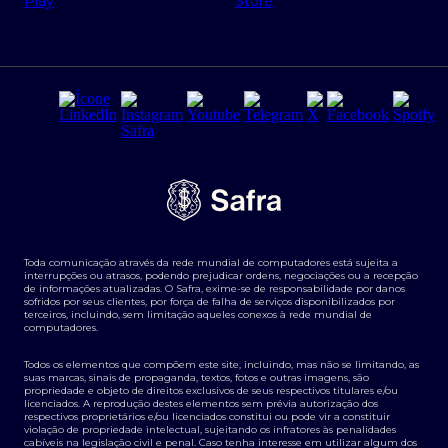
Regras e Parâmetros de Atuação Banco Safra
Seguros para empresas
Relações com investidores
Derivativos
Remuneração Diferenciada FEE BASED
Agronegócios
Segurança da Informação
Tarifas e serviços Pessoa Física
Termos de Uso
Transparência de remuneração
Guia de Classificação de Natureza Cambial
Toda comunicação através da rede mundial de computadores está sujeita a
Termos e Condições para Portabilidade de Investimento
interrupções ou atrasos, podendo prejudicar ordens, negociações ou a recepção
de informações atualizadas. O Safra, exime-se de responsabilidade por danos
sofridos por seus clientes, por força de falha de serviços disponibilizados por
terceiros, incluindo, sem limitação aqueles conexos à rede mundial de
computadores.
Todos os elementos que compõem este site, incluindo, mas não se limitando, as
suas marcas, sinais de propaganda, textos, fotos e outras imagens, são
propriedade e objeto de direitos exclusivos de seus respectivos titulares e/ou
licenciados. A reprodução destes elementos sem prévia autorização dos
respectivos proprietários e/ou licenciados constitui ou pode vir a constituir
violação de propriedade intelectual, sujeitando os infratores às penalidades
cabíveis na legislação civil e penal. Caso tenha interesse em utilizar algum dos