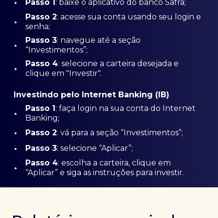
•
Passo 1
: baixe o aplicativo do banco Safra;
Passo
2
: acesse sua conta usando seu login e
•
senha;
Passo 3
: navegue até a seção
•
“Investimentos”;
Passo 4
: selecione a carteira desejada e
•
clique em "Investir".
Investindo pelo Internet Banking (IB)
Passo 1
: faça login na sua conta do Internet
•
Banking;
•
Passo 2
: vá para a seção “Investimentos”;
•
Passo 3
: selecione “Aplicar”;
Passo 4
: escolha a carteira, clique em
•
“Aplicar” e siga as instruções para investir.