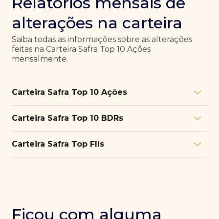
Relatórios mensais de
alterações na carteira
Saiba todas as informações sobre as alterações
feitas na Carteira Safra Top 10 Ações
mensalmente.
Carteira Safra Top 10 Ações
Relatório julho/26
Download
Carteira Safra Top 10 BDRs
PDF
Relatório junho/26
Download
PDF
Relatório julho/26
Download
Carteira Safra Top FIIs
PDF
Relatório maio/26
Download
PDF
Relatório junho/26
Download
PDF
Relatório julho/26
Download
PDF
Relatório abril/26
Download
PDF
Relatório maio/26
Download
PDF
Relatório junho/26
Download
PDF
Ficou com alguma
Relatório março/26
Download
PDF
Relatório abril/26
Download
PDF
Relatório maio/26
Download
PDF