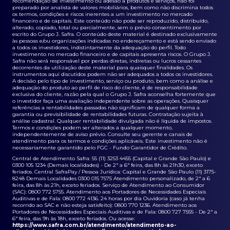
recomendação de investimento ou adesão a produtos e serviços, não foi
preparado por analista de valores mobiliários, bem como não discrimina todos
os termos, condições e riscos inerentes a um investimento no mercado
financeiro e de capitais. Este conteúdo não pode ser reproduzido, distribuído,
alterado, copiado, total ou parcialmente, sem o prévio consentimento por
escrito do Grupo J. Safra. O conteúdo deste material é destinado exclusivamente
às pessoas e/ou organizações indicadas no endereçamento e está sendo enviado
a todos os investidores, indistintamente da adequação do perfil. Todo
investimento no mercado financeiro e de capitais apresenta riscos. O Grupo J.
Safra não será responsável por perdas diretas, indiretas ou lucros cessantes
decorrentes da utilização deste material para quaisquer finalidades. Os
instrumentos aqui discutidos podem não ser adequados a todos os investidores.
A decisão pelo tipo de investimento, serviço ou produto, bem como a análise e
adequação do produto ao perfil de risco do cliente, é de responsabilidade
exclusiva do cliente, razão pela qual o Grupo J. Safra aconselha fortemente que
o investidor faça uma avaliação independente sobre as operações. Quaisquer
referências a rentabilidades passadas não significam de qualquer forma a
garantia ou previsibilidade de rentabilidades futuras. Contratação sujeita à
análise cadastral. Qualquer rentabilidade divulgada não é líquida de impostos.
Termos e condições podem ser alterados a qualquer momento,
independentemente de aviso prévio. Consulte seu gerente e canais de
atendimento para os termos e condições aplicáveis. Este investimento não é
necessariamente garantido pelo FGC - Fundo Garantidor de Crédito.
Central de Atendimento Safra: 55 (11) 3253 4455 (Capital e Grande São Paulo) e
0300 105 1234 (Demais localidades) - De 2ª a 6ª feira, das 8h às 21h30, exceto
feriados. Central SafraPay / Pessoa Jurídica: Capital e Grande São Paulo (11) 3175-
8248 Demais Localidades 0300 015 7575 Atendimento personalizado, de 2ª a 6
feira, das 8h às 21h, exceto feriados. Serviço de Atendimento ao Consumidor
(SAC): 0800 772 5755. Atendimento aos Portadores de Necessidades Especiais
Auditivas e de Fala: 0800 772 4136. 24 horas por dia Ouvidoria (caso já tenha
recorrido ao SAC e não esteja satisfeito): 0800 770 1236. Atendimento aos
Portadores de Necessidades Especiais Auditivas e de Fala: 0800 727 7555 - De 2ª a
6ª feira, das 9h às 18h, exceto feriados. Ou acesse:
https://www.safra.com.br/atendimento/atendimento-ao-