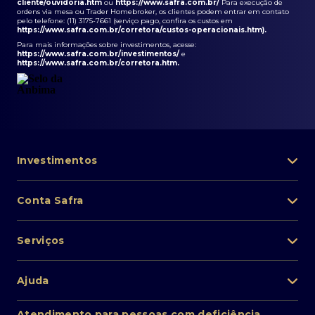
cliente/ouvidoria.htm
ou
https://www.safra.com.br/
Para execução de
ordens via mesa ou Trader Homebroker, os clientes podem entrar em contato
pelo telefone: (11) 3175-7661 (serviço pago, confira os custos em
https://www.safra.com.br/corretora/custos-operacionais.htm
).
Para mais informações sobre investimentos, acesse:
https://www.safra.com.br/investimentos/
e
https://www.safra.com.br/corretora.htm
.
Investimentos
Portfólio de investimentos
Conta Safra
Safra Asset
Abra sua conta
Lista de fundos de investimento
Serviços
Pessoa Física
Private Banking
Acesso rápido
Cartões
Ajuda
Renda fixa
Perda/roubo de celular
Empréstimos e financiamentos
Renda variável
Atendimento ao cliente
2ª via de boletos
Atendimento para pessoas com deficiência