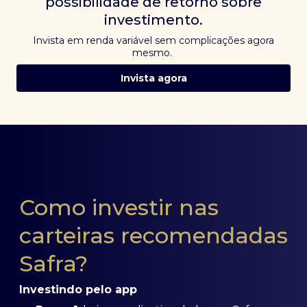
possibilidade de retorno sobre
investimento.
Invista em renda variável sem complicações agora
mesmo.
Invista agora
Como investir nas
carteiras recomendadas
Safra?
Investindo pelo app