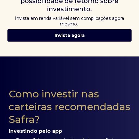
possibilidade de retorno sobre
investimento.
Invista em renda variável sem complicações agora
mesmo.
Invista agora
Como investir nas
carteiras recomendadas
Safra?
Investindo pelo app