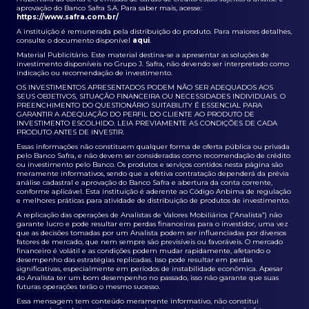
aprovação do Banco Safra S.A. Para saber mais, acesse:
https://www.safra.com.br/
A instituição é remunerada pela distribuição do produto. Para maiores detalhes,
consulte o documento disponível
aqui
.
Material Publicitário. Este material destina-se a apresentar as soluções de
investimento disponíveis no Grupo J. Safra, não devendo ser interpretado como
indicação ou recomendação de investimento.
OS INVESTIMENTOS APRESENTADOS PODEM NÃO SER ADEQUADOS AOS
SEUS OBJETIVOS, SITUAÇÃO FINANCEIRA OU NECESSIDADES INDIVIDUAIS. O
PREENCHIMENTO DO QUESTIONÁRIO SUITABILITY É ESSENCIAL PARA
GARANTIR A ADEQUAÇÃO DO PERFIL DO CLIENTE AO PRODUTO DE
INVESTIMENTO ESCOLHIDO. LEIA PREVIAMENTE AS CONDIÇÕES DE CADA
PRODUTO ANTES DE INVESTIR.
Essas informações não constituem qualquer forma de oferta pública ou privada
pelo Banco Safra, e não devem ser consideradas como recomendação de crédito
ou investimento pelo Banco. Os produtos e serviços contidos nesta página são
meramente informativos, sendo que a efetiva contratação dependerá da prévia
análise cadastral e aprovação do Banco Safra e abertura da conta corrente,
conforme aplicável. Esta instituição é aderente ao Código Anbima de regulação
e melhores práticas para atividade de distribuição de produtos de investimento.
A replicação das operações de Analistas de Valores Mobiliários (“Analista”) não
garante lucro e pode resultar em perdas financeiras para o investidor, uma vez
que as decisões tomadas por um Analista podem ser influenciadas por diversos
fatores de mercado, que nem sempre são previsíveis ou favoráveis. O mercado
financeiro é volátil e as condições podem mudar rapidamente, afetando o
desempenho das estratégias replicadas. Isso pode resultar em perdas
significativas, especialmente em períodos de instabilidade econômica. Apesar
do Analista ter um bom desempenho no passado, isso não garante que suas
futuras operações terão o mesmo sucesso.
Essa mensagem tem conteúdo meramente informativo, não constitui