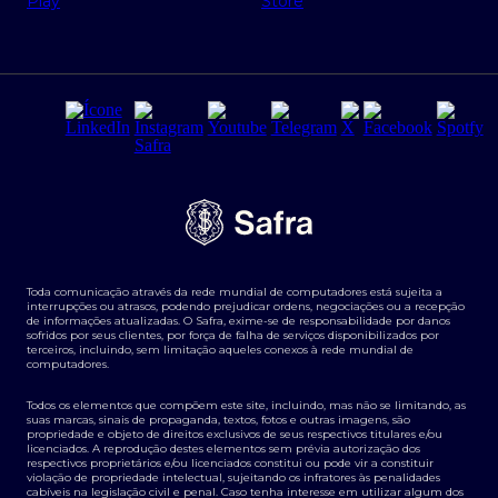
Regras e Parâmetros de Atuação Banco Safra
Seguros para empresas
Relações com investidores
Derivativos
Remuneração Diferenciada FEE BASED
Agronegócios
Segurança da Informação
Tarifas e serviços Pessoa Física
Termos de Uso
Transparência de remuneração
Guia de Classificação de Natureza Cambial
Toda comunicação através da rede mundial de computadores está sujeita a
Termos e Condições para Portabilidade de Investimento
interrupções ou atrasos, podendo prejudicar ordens, negociações ou a recepção
de informações atualizadas. O Safra, exime-se de responsabilidade por danos
sofridos por seus clientes, por força de falha de serviços disponibilizados por
terceiros, incluindo, sem limitação aqueles conexos à rede mundial de
computadores.
Todos os elementos que compõem este site, incluindo, mas não se limitando, as
suas marcas, sinais de propaganda, textos, fotos e outras imagens, são
propriedade e objeto de direitos exclusivos de seus respectivos titulares e/ou
licenciados. A reprodução destes elementos sem prévia autorização dos
respectivos proprietários e/ou licenciados constitui ou pode vir a constituir
violação de propriedade intelectual, sujeitando os infratores às penalidades
cabíveis na legislação civil e penal. Caso tenha interesse em utilizar algum dos