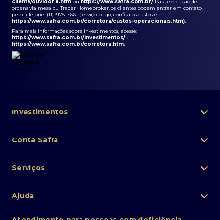
cliente/ouvidoria.htm
ou
https://www.safra.com.br/
Para execução de
ordens via mesa ou Trader Homebroker, os clientes podem entrar em contato
pelo telefone: (11) 3175-7661 (serviço pago, confira os custos em
https://www.safra.com.br/corretora/custos-operacionais.htm
).
Para mais informações sobre investimentos, acesse:
https://www.safra.com.br/investimentos/
e
https://www.safra.com.br/corretora.htm
.
Investimentos
Portfólio de investimentos
Conta Safra
Safra Asset
Abra sua conta
Lista de fundos de investimento
Serviços
Pessoa Física
Private Banking
Acesso rápido
Cartões
Ajuda
Renda fixa
Perda/roubo de celular
Empréstimos e financiamentos
Renda variável
Atendimento ao cliente
2ª via de boletos
Atendimento para pessoas com deficiência