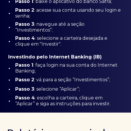
•
Passo 1
: baixe o aplicativo do banco Safra;
Passo
2
: acesse sua conta usando seu login e
•
senha;
Passo 3
: navegue até a seção
•
“Investimentos”;
Passo 4
: selecione a carteira desejada e
•
clique em "Investir".
Investindo pelo Internet Banking (IB)
Passo 1
: faça login na sua conta do Internet
•
Banking;
•
Passo 2
: vá para a seção “Investimentos”;
•
Passo 3
: selecione “Aplicar”;
Passo 4
: escolha a carteira, clique em
•
“Aplicar” e siga as instruções para investir.