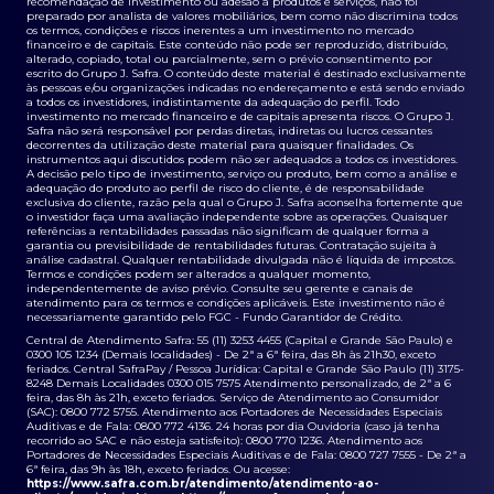
recomendação de investimento ou adesão a produtos e serviços, não foi
preparado por analista de valores mobiliários, bem como não discrimina todos
os termos, condições e riscos inerentes a um investimento no mercado
financeiro e de capitais. Este conteúdo não pode ser reproduzido, distribuído,
alterado, copiado, total ou parcialmente, sem o prévio consentimento por
escrito do Grupo J. Safra. O conteúdo deste material é destinado exclusivamente
às pessoas e/ou organizações indicadas no endereçamento e está sendo enviado
a todos os investidores, indistintamente da adequação do perfil. Todo
investimento no mercado financeiro e de capitais apresenta riscos. O Grupo J.
Safra não será responsável por perdas diretas, indiretas ou lucros cessantes
decorrentes da utilização deste material para quaisquer finalidades. Os
instrumentos aqui discutidos podem não ser adequados a todos os investidores.
A decisão pelo tipo de investimento, serviço ou produto, bem como a análise e
adequação do produto ao perfil de risco do cliente, é de responsabilidade
exclusiva do cliente, razão pela qual o Grupo J. Safra aconselha fortemente que
o investidor faça uma avaliação independente sobre as operações. Quaisquer
referências a rentabilidades passadas não significam de qualquer forma a
garantia ou previsibilidade de rentabilidades futuras. Contratação sujeita à
análise cadastral. Qualquer rentabilidade divulgada não é líquida de impostos.
Termos e condições podem ser alterados a qualquer momento,
independentemente de aviso prévio. Consulte seu gerente e canais de
atendimento para os termos e condições aplicáveis. Este investimento não é
necessariamente garantido pelo FGC - Fundo Garantidor de Crédito.
Central de Atendimento Safra: 55 (11) 3253 4455 (Capital e Grande São Paulo) e
0300 105 1234 (Demais localidades) - De 2ª a 6ª feira, das 8h às 21h30, exceto
feriados. Central SafraPay / Pessoa Jurídica: Capital e Grande São Paulo (11) 3175-
8248 Demais Localidades 0300 015 7575 Atendimento personalizado, de 2ª a 6
feira, das 8h às 21h, exceto feriados. Serviço de Atendimento ao Consumidor
(SAC): 0800 772 5755. Atendimento aos Portadores de Necessidades Especiais
Auditivas e de Fala: 0800 772 4136. 24 horas por dia Ouvidoria (caso já tenha
recorrido ao SAC e não esteja satisfeito): 0800 770 1236. Atendimento aos
Portadores de Necessidades Especiais Auditivas e de Fala: 0800 727 7555 - De 2ª a
6ª feira, das 9h às 18h, exceto feriados. Ou acesse:
https://www.safra.com.br/atendimento/atendimento-ao-