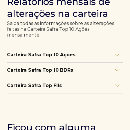
Relatórios mensais de
alterações na carteira
Saiba todas as informações sobre as alterações
feitas na Carteira Safra Top 10 Ações
mensalmente.
Carteira Safra Top 10 Ações
Relatório julho/26
Download
Carteira Safra Top 10 BDRs
PDF
Relatório junho/26
Download
PDF
Relatório julho/26
Download
Carteira Safra Top FIIs
PDF
Relatório maio/26
Download
PDF
Relatório junho/26
Download
PDF
Relatório julho/26
Download
PDF
Relatório abril/26
Download
PDF
Relatório maio/26
Download
PDF
Relatório junho/26
Download
PDF
Ficou com alguma
Relatório março/26
Download
PDF
Relatório abril/26
Download
PDF
Relatório maio/26
Download
PDF