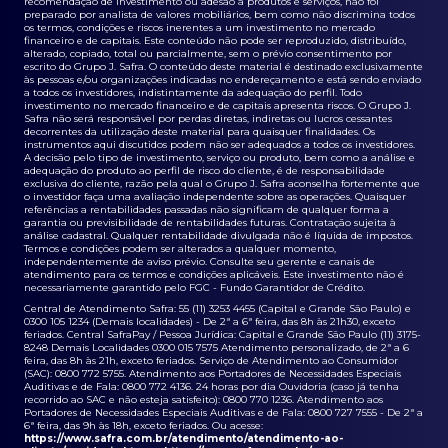
recomendação de investimento ou adesão a produtos e serviços, não foi
preparado por analista de valores mobiliários, bem como não discrimina todos
os termos, condições e riscos inerentes a um investimento no mercado
financeiro e de capitais. Este conteúdo não pode ser reproduzido, distribuído,
alterado, copiado, total ou parcialmente, sem o prévio consentimento por
escrito do Grupo J. Safra. O conteúdo deste material é destinado exclusivamente
às pessoas e/ou organizações indicadas no endereçamento e está sendo enviado
a todos os investidores, indistintamente da adequação do perfil. Todo
investimento no mercado financeiro e de capitais apresenta riscos. O Grupo J.
Safra não será responsável por perdas diretas, indiretas ou lucros cessantes
decorrentes da utilização deste material para quaisquer finalidades. Os
instrumentos aqui discutidos podem não ser adequados a todos os investidores.
A decisão pelo tipo de investimento, serviço ou produto, bem como a análise e
adequação do produto ao perfil de risco do cliente, é de responsabilidade
exclusiva do cliente, razão pela qual o Grupo J. Safra aconselha fortemente que
o investidor faça uma avaliação independente sobre as operações. Quaisquer
referências a rentabilidades passadas não significam de qualquer forma a
garantia ou previsibilidade de rentabilidades futuras. Contratação sujeita à
análise cadastral. Qualquer rentabilidade divulgada não é líquida de impostos.
Termos e condições podem ser alterados a qualquer momento,
independentemente de aviso prévio. Consulte seu gerente e canais de
atendimento para os termos e condições aplicáveis. Este investimento não é
necessariamente garantido pelo FGC - Fundo Garantidor de Crédito.
Central de Atendimento Safra: 55 (11) 3253 4455 (Capital e Grande São Paulo) e
0300 105 1234 (Demais localidades) - De 2ª a 6ª feira, das 8h às 21h30, exceto
feriados. Central SafraPay / Pessoa Jurídica: Capital e Grande São Paulo (11) 3175-
8248 Demais Localidades 0300 015 7575 Atendimento personalizado, de 2ª a 6
feira, das 8h às 21h, exceto feriados. Serviço de Atendimento ao Consumidor
(SAC): 0800 772 5755. Atendimento aos Portadores de Necessidades Especiais
Auditivas e de Fala: 0800 772 4136. 24 horas por dia Ouvidoria (caso já tenha
recorrido ao SAC e não esteja satisfeito): 0800 770 1236. Atendimento aos
Portadores de Necessidades Especiais Auditivas e de Fala: 0800 727 7555 - De 2ª a
6ª feira, das 9h às 18h, exceto feriados. Ou acesse:
https://www.safra.com.br/atendimento/atendimento-ao-