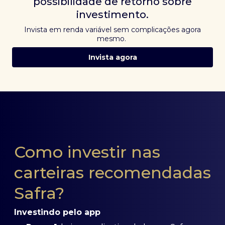
possibilidade de retorno sobre
investimento.
Invista em renda variável sem complicações agora
mesmo.
Invista agora
Como investir nas
carteiras recomendadas
Safra?
Investindo pelo app