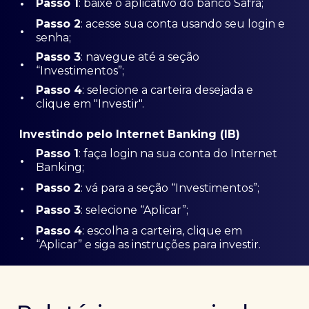
•
Passo 1
: baixe o aplicativo do banco Safra;
Passo
2
: acesse sua conta usando seu login e
•
senha;
Passo 3
: navegue até a seção
•
“Investimentos”;
Passo 4
: selecione a carteira desejada e
•
clique em "Investir".
Investindo pelo Internet Banking (IB)
Passo 1
: faça login na sua conta do Internet
•
Banking;
•
Passo 2
: vá para a seção “Investimentos”;
•
Passo 3
: selecione “Aplicar”;
Passo 4
: escolha a carteira, clique em
•
“Aplicar” e siga as instruções para investir.