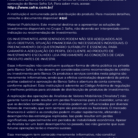
aprovação do Banco Safra S.A. Para saber mais, acesse:
https://www.safra.com.br/
A instituição é remunerada pela distribuição do produto. Para maiores detalhes,
consulte o documento disponível
aqui
.
Material Publicitário. Este material destina-se a apresentar as soluções de
investimento disponíveis no Grupo J. Safra, não devendo ser interpretado como
indicação ou recomendação de investimento.
OS INVESTIMENTOS APRESENTADOS PODEM NÃO SER ADEQUADOS AOS
SEUS OBJETIVOS, SITUAÇÃO FINANCEIRA OU NECESSIDADES INDIVIDUAIS. O
PREENCHIMENTO DO QUESTIONÁRIO SUITABILITY É ESSENCIAL PARA
GARANTIR A ADEQUAÇÃO DO PERFIL DO CLIENTE AO PRODUTO DE
INVESTIMENTO ESCOLHIDO. LEIA PREVIAMENTE AS CONDIÇÕES DE CADA
PRODUTO ANTES DE INVESTIR.
Essas informações não constituem qualquer forma de oferta pública ou privada
pelo Banco Safra, e não devem ser consideradas como recomendação de crédito
ou investimento pelo Banco. Os produtos e serviços contidos nesta página são
meramente informativos, sendo que a efetiva contratação dependerá da prévia
análise cadastral e aprovação do Banco Safra e abertura da conta corrente,
conforme aplicável. Esta instituição é aderente ao Código Anbima de regulação
e melhores práticas para atividade de distribuição de produtos de investimento.
A replicação das operações de Analistas de Valores Mobiliários (“Analista”) não
garante lucro e pode resultar em perdas financeiras para o investidor, uma vez
que as decisões tomadas por um Analista podem ser influenciadas por diversos
fatores de mercado, que nem sempre são previsíveis ou favoráveis. O mercado
financeiro é volátil e as condições podem mudar rapidamente, afetando o
desempenho das estratégias replicadas. Isso pode resultar em perdas
significativas, especialmente em períodos de instabilidade econômica. Apesar
do Analista ter um bom desempenho no passado, isso não garante que suas
futuras operações terão o mesmo sucesso.
Essa mensagem tem conteúdo meramente informativo, não constitui