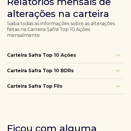
Relatórios mensais de
alterações na carteira
Saiba todas as informações sobre as alterações
feitas na Carteira Safra Top 10 Ações
mensalmente.
Carteira Safra Top 10 Ações
Relatório julho/26
Download
Carteira Safra Top 10 BDRs
PDF
Relatório junho/26
Download
PDF
Relatório julho/26
Download
Carteira Safra Top FIIs
PDF
Relatório maio/26
Download
PDF
Relatório junho/26
Download
PDF
Relatório julho/26
Download
PDF
Relatório abril/26
Download
PDF
Relatório maio/26
Download
PDF
Relatório junho/26
Download
PDF
Ficou com alguma
Relatório março/26
Download
PDF
Relatório abril/26
Download
PDF
Relatório maio/26
Download
PDF