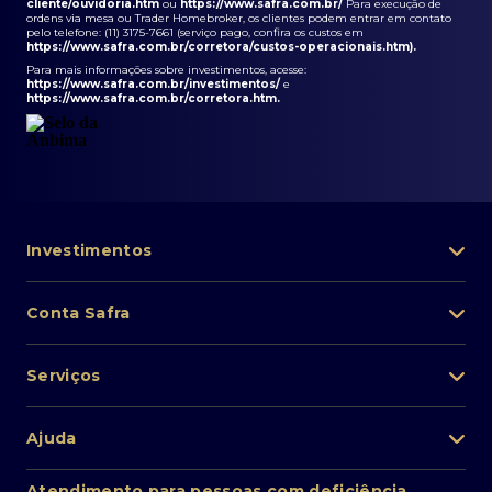
cliente/ouvidoria.htm
ou
https://www.safra.com.br/
Para execução de
ordens via mesa ou Trader Homebroker, os clientes podem entrar em contato
pelo telefone: (11) 3175-7661 (serviço pago, confira os custos em
https://www.safra.com.br/corretora/custos-operacionais.htm
).
Para mais informações sobre investimentos, acesse:
https://www.safra.com.br/investimentos/
e
https://www.safra.com.br/corretora.htm
.
Investimentos
Portfólio de investimentos
Conta Safra
Safra Asset
Abra sua conta
Lista de fundos de investimento
Serviços
Pessoa Física
Private Banking
Acesso rápido
Cartões
Ajuda
Renda fixa
Perda/roubo de celular
Empréstimos e financiamentos
Renda variável
Atendimento ao cliente
2ª via de boletos
Atendimento para pessoas com deficiência