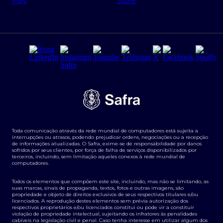
Regras e Parâmetros de Atuação Banco Safra
Seguros para empresas
Relações com investidores
Derivativos
Remuneração Diferenciada FEE BASED
Agronegócios
Segurança da Informação
Tarifas e serviços Pessoa Física
Termos de Uso
Transparência de remuneração
Guia de Classificação de Natureza Cambial
Toda comunicação através da rede mundial de computadores está sujeita a
Termos e Condições para Portabilidade de Investimento
interrupções ou atrasos, podendo prejudicar ordens, negociações ou a recepção
de informações atualizadas. O Safra, exime-se de responsabilidade por danos
sofridos por seus clientes, por força de falha de serviços disponibilizados por
terceiros, incluindo, sem limitação aqueles conexos à rede mundial de
computadores.
Todos os elementos que compõem este site, incluindo, mas não se limitando, as
suas marcas, sinais de propaganda, textos, fotos e outras imagens, são
propriedade e objeto de direitos exclusivos de seus respectivos titulares e/ou
licenciados. A reprodução destes elementos sem prévia autorização dos
respectivos proprietários e/ou licenciados constitui ou pode vir a constituir
violação de propriedade intelectual, sujeitando os infratores às penalidades
cabíveis na legislação civil e penal. Caso tenha interesse em utilizar algum dos