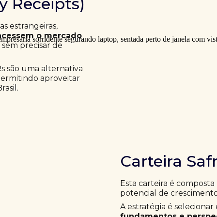
ry Receipts)
 estrangeiras,
acessem o mercado
a sem precisar de
Rs são uma alternativa
permitindo aproveitar
asil.
Carteira Saf
Esta carteira é composta
potencial de crescimento
A estratégia é selecion
fundamentos e perspec