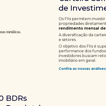
de Investime
Os FIIs permitem investir
propriedades diretamente
rendimento mensal de 
A diversificação da cartei
e setores.
O objetivo dos FIIs é sup
performance dos fundos im
investidores buscam ret
imobiliário em geral.
Confira as nossas análises
10 BDRs