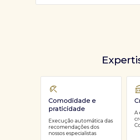
Ofertas Públicas
Open Finance
Derivativos
Transferência de ativos
Safra para médicos
Agronegócios
Experti
Comodidade e
C
praticidade
A 
cr
Execução automática das
Co
recomendações dos
nossos especialistas