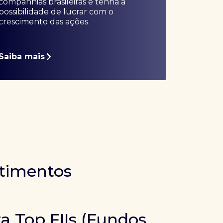
companhias brasileiras e tenha a
possibilidade de lucrar com o
crescimento das ações.
Saiba mais
stimentos
ra Top FIIs (Fundos