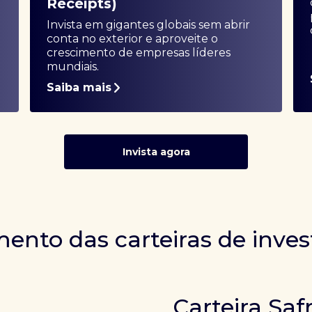
Receipts)
Invista em gigantes globais sem abrir
conta no exterior e aproveite o
crescimento de empresas líderes
mundiais.
Saiba mais
Invista agora
ento das carteiras de inve
Carteira Saf