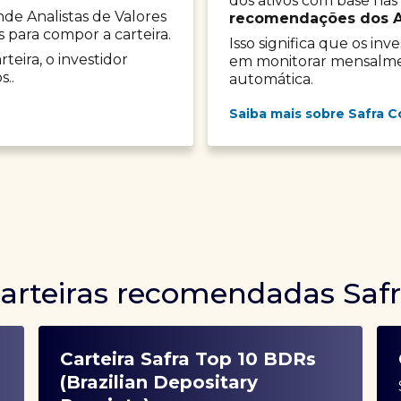
dos ativos com base nas
onde Analistas de Valores
recomendações dos Ana
s para compor a carteira.
Isso significa que os in
teira, o investidor
em monitorar mensalment
s..
automática.
Saiba mais sobre Safra C
arteiras recomendadas Saf
Carteira Safra Top 10 BDRs
(Brazilian Depositary