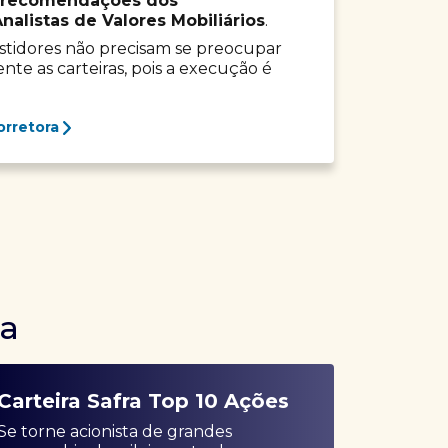
recomendações dos
listas de Valores Mobiliários
.
vestidores não precisam se preocupar
e as carteiras, pois a execução é
orretora
ra
Carteira Safra Top 10 Ações
Se torne acionista de grandes