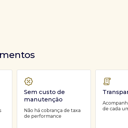
timentos
Sem custo de
Transpa
manutenção
Acompanhe 
de cada um
s
Não há cobrança de taxa
de performance