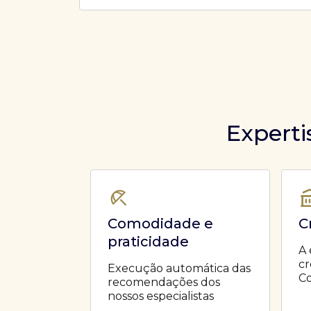
Ofertas Públicas
Open Finance
Derivativos
Transferência de ativos
Safra para médicos
Agronegócios
Experti
Comodidade e
C
praticidade
A 
cr
Execução automática das
Co
recomendações dos
nossos especialistas