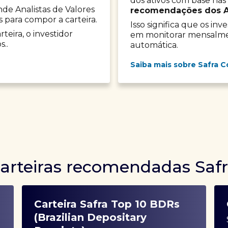
dos ativos com base nas
onde Analistas de Valores
recomendações dos Ana
s para compor a carteira.
Isso significa que os in
teira, o investidor
em monitorar mensalment
s..
automática.
Saiba mais sobre Safra C
arteiras recomendadas Saf
Carteira Safra Top 10 BDRs
(Brazilian Depositary