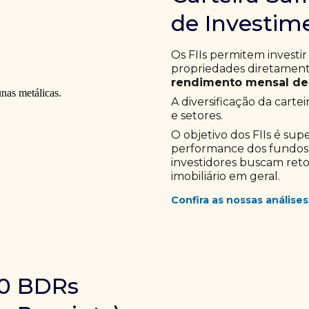
de Investime
Os FIIs permitem investir
propriedades diretamente
rendimento mensal de 
A diversificação da cartei
e setores.
O objetivo dos FIIs é sup
performance dos fundos im
investidores buscam ret
imobiliário em geral.
Confira as nossas análises
10 BDRs