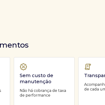
timentos
Sem custo de
Transpa
manutenção
Acompanhe 
de cada um
s
Não há cobrança de taxa
de performance