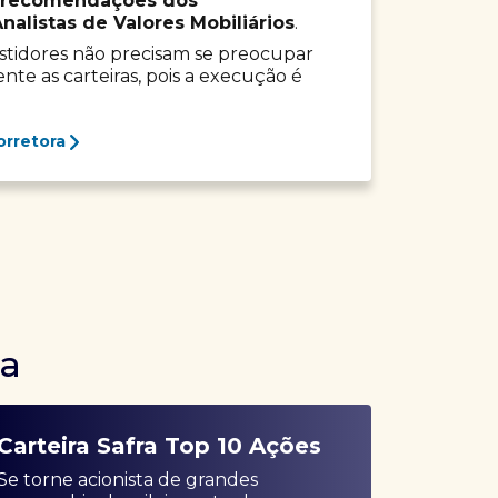
recomendações dos
listas de Valores Mobiliários
.
vestidores não precisam se preocupar
e as carteiras, pois a execução é
orretora
ra
Carteira Safra Top 10 Ações
Se torne acionista de grandes