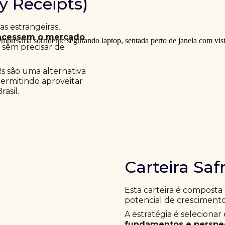
ry Receipts)
 estrangeiras,
acessem o mercado
a sem precisar de
Rs são uma alternativa
permitindo aproveitar
asil.
Carteira Saf
Esta carteira é composta
potencial de crescimento
A estratégia é selecion
fundamentos e perspec