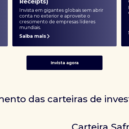
Receipts)
Invista em gigantes globais sem abrir
conta no exterior e aproveite o
crescimento de empresas líderes
mundiais.
Saiba mais
Invista agora
ento das carteiras de inve
Carteira Saf