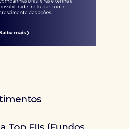
companhias brasileiras e tenha a
possibilidade de lucrar com o
crescimento das ações.
Saiba mais
stimentos
ra Top FIIs (Fundos