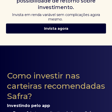
possibilidade de retorno sobre
investimento.
Invista em renda variável sem complicações agora
mesmo.
Invista agora
Como investir nas
carteiras recomendadas
Safra?
Investindo pelo app