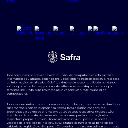
Regras e Parâmetros de Atuação Banco Safra
Seguros para empresas
Relações com investidores
Derivativos
Remuneração Diferenciada FEE BASED
Agronegócios
Segurança da Informação
Tarifas e serviços Pessoa Física
Termos de Uso
Transparência de remuneração
Guia de Classificação de Natureza Cambial
Toda comunicação através da rede mundial de computadores está sujeita a
Termos e Condições para Portabilidade de Investimento
interrupções ou atrasos, podendo prejudicar ordens, negociações ou a recepção
de informações atualizadas. O Safra, exime-se de responsabilidade por danos
sofridos por seus clientes, por força de falha de serviços disponibilizados por
terceiros, incluindo, sem limitação aqueles conexos à rede mundial de
computadores.
Todos os elementos que compõem este site, incluindo, mas não se limitando, as
suas marcas, sinais de propaganda, textos, fotos e outras imagens, são
propriedade e objeto de direitos exclusivos de seus respectivos titulares e/ou
licenciados. A reprodução destes elementos sem prévia autorização dos
respectivos proprietários e/ou licenciados constitui ou pode vir a constituir
violação de propriedade intelectual, sujeitando os infratores às penalidades
cabíveis na legislação civil e penal. Caso tenha interesse em utilizar algum dos