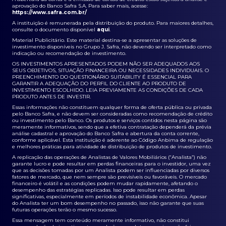
aprovação do Banco Safra S.A. Para saber mais, acesse:
https://www.safra.com.br/
A instituição é remunerada pela distribuição do produto. Para maiores detalhes,
consulte o documento disponível
aqui
.
Material Publicitário. Este material destina-se a apresentar as soluções de
investimento disponíveis no Grupo J. Safra, não devendo ser interpretado como
indicação ou recomendação de investimento.
OS INVESTIMENTOS APRESENTADOS PODEM NÃO SER ADEQUADOS AOS
SEUS OBJETIVOS, SITUAÇÃO FINANCEIRA OU NECESSIDADES INDIVIDUAIS. O
PREENCHIMENTO DO QUESTIONÁRIO SUITABILITY É ESSENCIAL PARA
GARANTIR A ADEQUAÇÃO DO PERFIL DO CLIENTE AO PRODUTO DE
INVESTIMENTO ESCOLHIDO. LEIA PREVIAMENTE AS CONDIÇÕES DE CADA
PRODUTO ANTES DE INVESTIR.
Essas informações não constituem qualquer forma de oferta pública ou privada
pelo Banco Safra, e não devem ser consideradas como recomendação de crédito
ou investimento pelo Banco. Os produtos e serviços contidos nesta página são
meramente informativos, sendo que a efetiva contratação dependerá da prévia
análise cadastral e aprovação do Banco Safra e abertura da conta corrente,
conforme aplicável. Esta instituição é aderente ao Código Anbima de regulação
e melhores práticas para atividade de distribuição de produtos de investimento.
A replicação das operações de Analistas de Valores Mobiliários (“Analista”) não
garante lucro e pode resultar em perdas financeiras para o investidor, uma vez
que as decisões tomadas por um Analista podem ser influenciadas por diversos
fatores de mercado, que nem sempre são previsíveis ou favoráveis. O mercado
financeiro é volátil e as condições podem mudar rapidamente, afetando o
desempenho das estratégias replicadas. Isso pode resultar em perdas
significativas, especialmente em períodos de instabilidade econômica. Apesar
do Analista ter um bom desempenho no passado, isso não garante que suas
futuras operações terão o mesmo sucesso.
Essa mensagem tem conteúdo meramente informativo, não constitui