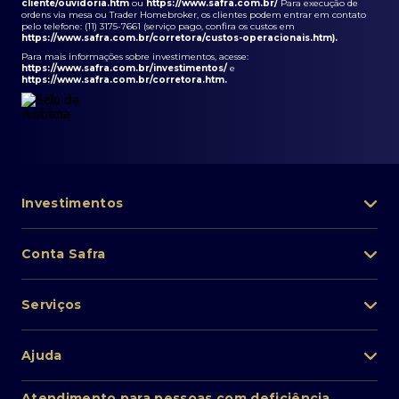
cliente/ouvidoria.htm
ou
https://www.safra.com.br/
Para execução de
ordens via mesa ou Trader Homebroker, os clientes podem entrar em contato
pelo telefone: (11) 3175-7661 (serviço pago, confira os custos em
https://www.safra.com.br/corretora/custos-operacionais.htm
).
Para mais informações sobre investimentos, acesse:
https://www.safra.com.br/investimentos/
e
https://www.safra.com.br/corretora.htm
.
Investimentos
Portfólio de investimentos
Conta Safra
Safra Asset
Abra sua conta
Lista de fundos de investimento
Serviços
Pessoa Física
Private Banking
Acesso rápido
Cartões
Ajuda
Renda fixa
Perda/roubo de celular
Empréstimos e financiamentos
Renda variável
Atendimento ao cliente
2ª via de boletos
Atendimento para pessoas com deficiência