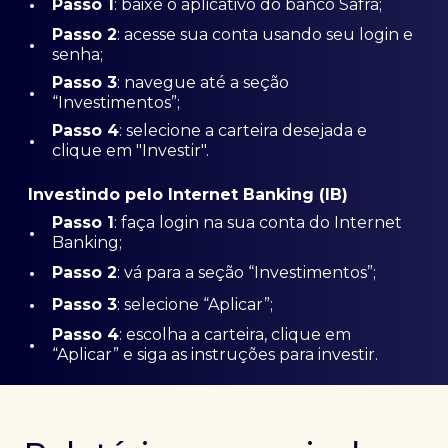
•
Passo 1
: baixe o aplicativo do banco Safra;
Passo
2
: acesse sua conta usando seu login e
•
senha;
Passo 3
: navegue até a seção
•
“Investimentos”;
Passo 4
: selecione a carteira desejada e
•
clique em "Investir".
Investindo pelo Internet Banking (IB)
Passo 1
: faça login na sua conta do Internet
•
Banking;
•
Passo 2
: vá para a seção “Investimentos”;
•
Passo 3
: selecione “Aplicar”;
Passo 4
: escolha a carteira, clique em
•
“Aplicar” e siga as instruções para investir.