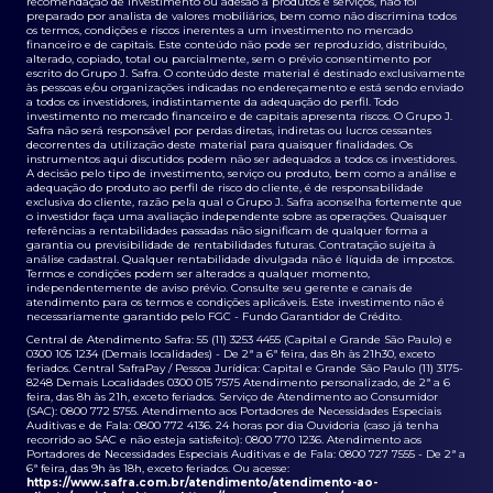
recomendação de investimento ou adesão a produtos e serviços, não foi
preparado por analista de valores mobiliários, bem como não discrimina todos
os termos, condições e riscos inerentes a um investimento no mercado
financeiro e de capitais. Este conteúdo não pode ser reproduzido, distribuído,
alterado, copiado, total ou parcialmente, sem o prévio consentimento por
escrito do Grupo J. Safra. O conteúdo deste material é destinado exclusivamente
às pessoas e/ou organizações indicadas no endereçamento e está sendo enviado
a todos os investidores, indistintamente da adequação do perfil. Todo
investimento no mercado financeiro e de capitais apresenta riscos. O Grupo J.
Safra não será responsável por perdas diretas, indiretas ou lucros cessantes
decorrentes da utilização deste material para quaisquer finalidades. Os
instrumentos aqui discutidos podem não ser adequados a todos os investidores.
A decisão pelo tipo de investimento, serviço ou produto, bem como a análise e
adequação do produto ao perfil de risco do cliente, é de responsabilidade
exclusiva do cliente, razão pela qual o Grupo J. Safra aconselha fortemente que
o investidor faça uma avaliação independente sobre as operações. Quaisquer
referências a rentabilidades passadas não significam de qualquer forma a
garantia ou previsibilidade de rentabilidades futuras. Contratação sujeita à
análise cadastral. Qualquer rentabilidade divulgada não é líquida de impostos.
Termos e condições podem ser alterados a qualquer momento,
independentemente de aviso prévio. Consulte seu gerente e canais de
atendimento para os termos e condições aplicáveis. Este investimento não é
necessariamente garantido pelo FGC - Fundo Garantidor de Crédito.
Central de Atendimento Safra: 55 (11) 3253 4455 (Capital e Grande São Paulo) e
0300 105 1234 (Demais localidades) - De 2ª a 6ª feira, das 8h às 21h30, exceto
feriados. Central SafraPay / Pessoa Jurídica: Capital e Grande São Paulo (11) 3175-
8248 Demais Localidades 0300 015 7575 Atendimento personalizado, de 2ª a 6
feira, das 8h às 21h, exceto feriados. Serviço de Atendimento ao Consumidor
(SAC): 0800 772 5755. Atendimento aos Portadores de Necessidades Especiais
Auditivas e de Fala: 0800 772 4136. 24 horas por dia Ouvidoria (caso já tenha
recorrido ao SAC e não esteja satisfeito): 0800 770 1236. Atendimento aos
Portadores de Necessidades Especiais Auditivas e de Fala: 0800 727 7555 - De 2ª a
6ª feira, das 9h às 18h, exceto feriados. Ou acesse:
https://www.safra.com.br/atendimento/atendimento-ao-