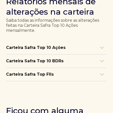
Relatórios mensais de
alterações na carteira
Saiba todas as informações sobre as alterações
feitas na Carteira Safra Top 10 Ações
mensalmente.
Carteira Safra Top 10 Ações
Relatório julho/26
Download
Carteira Safra Top 10 BDRs
PDF
Relatório junho/26
Download
PDF
Relatório julho/26
Download
Carteira Safra Top FIIs
PDF
Relatório maio/26
Download
PDF
Relatório junho/26
Download
PDF
Relatório julho/26
Download
PDF
Relatório abril/26
Download
PDF
Relatório maio/26
Download
PDF
Relatório junho/26
Download
PDF
Ficou com alguma
Relatório março/26
Download
PDF
Relatório abril/26
Download
PDF
Relatório maio/26
Download
PDF