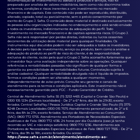
recomendação de investimento ou adesão a produtos e serviços, não foi
preparado por analista de valores mobiliários, bem como não discrimina todos
os termos, condições e riscos inerentes a um investimento no mercado
financeiro e de capitais. Este conteúdo não pode ser reproduzido, distribuído,
alterado, copiado, total ou parcialmente, sem o prévio consentimento por
escrito do Grupo J. Safra. O conteúdo deste material é destinado exclusivamente
às pessoas e/ou organizações indicadas no endereçamento e está sendo enviado
a todos os investidores, indistintamente da adequação do perfil. Todo
investimento no mercado financeiro e de capitais apresenta riscos. O Grupo J.
Safra não será responsável por perdas diretas, indiretas ou lucros cessantes
decorrentes da utilização deste material para quaisquer finalidades. Os
instrumentos aqui discutidos podem não ser adequados a todos os investidores.
A decisão pelo tipo de investimento, serviço ou produto, bem como a análise e
adequação do produto ao perfil de risco do cliente, é de responsabilidade
exclusiva do cliente, razão pela qual o Grupo J. Safra aconselha fortemente que
o investidor faça uma avaliação independente sobre as operações. Quaisquer
referências a rentabilidades passadas não significam de qualquer forma a
garantia ou previsibilidade de rentabilidades futuras. Contratação sujeita à
análise cadastral. Qualquer rentabilidade divulgada não é líquida de impostos.
Termos e condições podem ser alterados a qualquer momento,
independentemente de aviso prévio. Consulte seu gerente e canais de
atendimento para os termos e condições aplicáveis. Este investimento não é
necessariamente garantido pelo FGC - Fundo Garantidor de Crédito.
Central de Atendimento Safra: 55 (11) 3253 4455 (Capital e Grande São Paulo) e
0300 105 1234 (Demais localidades) - De 2ª a 6ª feira, das 8h às 21h30, exceto
feriados. Central SafraPay / Pessoa Jurídica: Capital e Grande São Paulo (11) 3175-
8248 Demais Localidades 0300 015 7575 Atendimento personalizado, de 2ª a 6
feira, das 8h às 21h, exceto feriados. Serviço de Atendimento ao Consumidor
(SAC): 0800 772 5755. Atendimento aos Portadores de Necessidades Especiais
Auditivas e de Fala: 0800 772 4136. 24 horas por dia Ouvidoria (caso já tenha
recorrido ao SAC e não esteja satisfeito): 0800 770 1236. Atendimento aos
Portadores de Necessidades Especiais Auditivas e de Fala: 0800 727 7555 - De 2ª a
6ª feira, das 9h às 18h, exceto feriados. Ou acesse:
https://www.safra.com.br/atendimento/atendimento-ao-