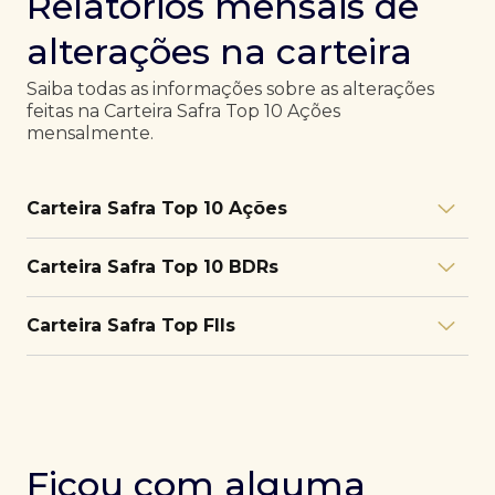
Relatórios mensais de
alterações na carteira
Saiba todas as informações sobre as alterações
feitas na Carteira Safra Top 10 Ações
mensalmente.
Carteira Safra Top 10 Ações
Relatório julho/26
Download
Carteira Safra Top 10 BDRs
PDF
Relatório junho/26
Download
PDF
Relatório julho/26
Download
Carteira Safra Top FIIs
PDF
Relatório maio/26
Download
PDF
Relatório junho/26
Download
PDF
Relatório julho/26
Download
PDF
Relatório abril/26
Download
PDF
Relatório maio/26
Download
PDF
Relatório junho/26
Download
PDF
Ficou com alguma
Relatório março/26
Download
PDF
Relatório abril/26
Download
PDF
Relatório maio/26
Download
PDF