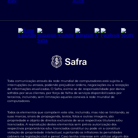
Regras e Parâmetros de Atuação Banco Safra
Seguros para empresas
Relações com investidores
Derivativos
Remuneração Diferenciada FEE BASED
Agronegócios
Segurança da Informação
Tarifas e serviços Pessoa Física
Termos de Uso
Transparência de remuneração
Guia de Classificação de Natureza Cambial
Toda comunicação através da rede mundial de computadores está sujeita a
Termos e Condições para Portabilidade de Investimento
interrupções ou atrasos, podendo prejudicar ordens, negociações ou a recepção
de informações atualizadas. O Safra, exime-se de responsabilidade por danos
sofridos por seus clientes, por força de falha de serviços disponibilizados por
terceiros, incluindo, sem limitação aqueles conexos à rede mundial de
computadores.
Todos os elementos que compõem este site, incluindo, mas não se limitando, as
suas marcas, sinais de propaganda, textos, fotos e outras imagens, são
propriedade e objeto de direitos exclusivos de seus respectivos titulares e/ou
licenciados. A reprodução destes elementos sem prévia autorização dos
respectivos proprietários e/ou licenciados constitui ou pode vir a constituir
violação de propriedade intelectual, sujeitando os infratores às penalidades
cabíveis na legislação civil e penal. Caso tenha interesse em utilizar algum dos