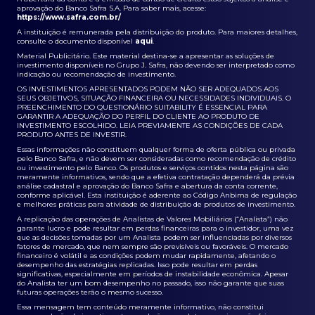
aprovação do Banco Safra S.A. Para saber mais, acesse:
https://www.safra.com.br/
A instituição é remunerada pela distribuição do produto. Para maiores detalhes,
consulte o documento disponível
aqui
.
Material Publicitário. Este material destina-se a apresentar as soluções de
investimento disponíveis no Grupo J. Safra, não devendo ser interpretado como
indicação ou recomendação de investimento.
OS INVESTIMENTOS APRESENTADOS PODEM NÃO SER ADEQUADOS AOS
SEUS OBJETIVOS, SITUAÇÃO FINANCEIRA OU NECESSIDADES INDIVIDUAIS. O
PREENCHIMENTO DO QUESTIONÁRIO SUITABILITY É ESSENCIAL PARA
GARANTIR A ADEQUAÇÃO DO PERFIL DO CLIENTE AO PRODUTO DE
INVESTIMENTO ESCOLHIDO. LEIA PREVIAMENTE AS CONDIÇÕES DE CADA
PRODUTO ANTES DE INVESTIR.
Essas informações não constituem qualquer forma de oferta pública ou privada
pelo Banco Safra, e não devem ser consideradas como recomendação de crédito
ou investimento pelo Banco. Os produtos e serviços contidos nesta página são
meramente informativos, sendo que a efetiva contratação dependerá da prévia
análise cadastral e aprovação do Banco Safra e abertura da conta corrente,
conforme aplicável. Esta instituição é aderente ao Código Anbima de regulação
e melhores práticas para atividade de distribuição de produtos de investimento.
A replicação das operações de Analistas de Valores Mobiliários (“Analista”) não
garante lucro e pode resultar em perdas financeiras para o investidor, uma vez
que as decisões tomadas por um Analista podem ser influenciadas por diversos
fatores de mercado, que nem sempre são previsíveis ou favoráveis. O mercado
financeiro é volátil e as condições podem mudar rapidamente, afetando o
desempenho das estratégias replicadas. Isso pode resultar em perdas
significativas, especialmente em períodos de instabilidade econômica. Apesar
do Analista ter um bom desempenho no passado, isso não garante que suas
futuras operações terão o mesmo sucesso.
Essa mensagem tem conteúdo meramente informativo, não constitui