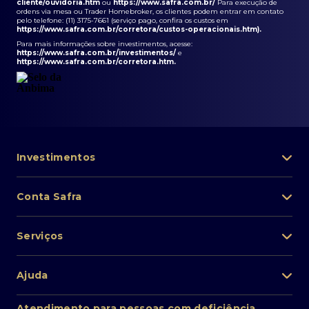
cliente/ouvidoria.htm
ou
https://www.safra.com.br/
Para execução de
ordens via mesa ou Trader Homebroker, os clientes podem entrar em contato
pelo telefone: (11) 3175-7661 (serviço pago, confira os custos em
https://www.safra.com.br/corretora/custos-operacionais.htm
).
Para mais informações sobre investimentos, acesse:
https://www.safra.com.br/investimentos/
e
https://www.safra.com.br/corretora.htm
.
Investimentos
Portfólio de investimentos
Conta Safra
Safra Asset
Abra sua conta
Lista de fundos de investimento
Serviços
Pessoa Física
Private Banking
Acesso rápido
Cartões
Ajuda
Renda fixa
Perda/roubo de celular
Empréstimos e financiamentos
Renda variável
Atendimento ao cliente
2ª via de boletos
Atendimento para pessoas com deficiência