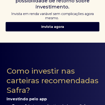
possibilidade de retorno sobre
investimento.
Invista em renda variável sem complicações agora
mesmo.
Invista agora
Como investir nas
carteiras recomendadas
Safra?
Investindo pelo app