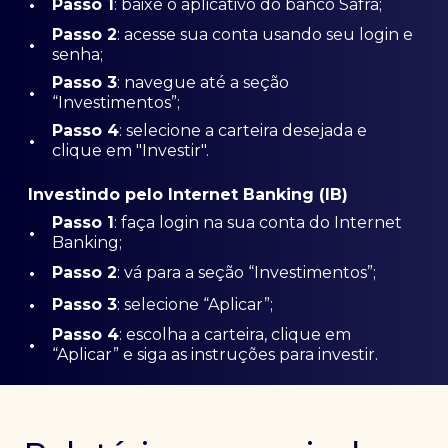
•
Passo 1
: baixe o aplicativo do banco Safra;
Passo
2
: acesse sua conta usando seu login e
•
senha;
Passo 3
: navegue até a seção
•
“Investimentos”;
Passo 4
: selecione a carteira desejada e
•
clique em "Investir".
Investindo pelo Internet Banking (IB)
Passo 1
: faça login na sua conta do Internet
•
Banking;
•
Passo 2
: vá para a seção “Investimentos”;
•
Passo 3
: selecione “Aplicar”;
Passo 4
: escolha a carteira, clique em
•
“Aplicar” e siga as instruções para investir.