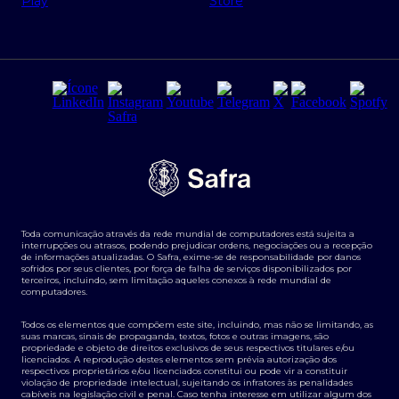
Regras e Parâmetros de Atuação Banco Safra
Seguros para empresas
Relações com investidores
Derivativos
Remuneração Diferenciada FEE BASED
Agronegócios
Segurança da Informação
Tarifas e serviços Pessoa Física
Termos de Uso
Transparência de remuneração
Guia de Classificação de Natureza Cambial
Toda comunicação através da rede mundial de computadores está sujeita a
Termos e Condições para Portabilidade de Investimento
interrupções ou atrasos, podendo prejudicar ordens, negociações ou a recepção
de informações atualizadas. O Safra, exime-se de responsabilidade por danos
sofridos por seus clientes, por força de falha de serviços disponibilizados por
terceiros, incluindo, sem limitação aqueles conexos à rede mundial de
computadores.
Todos os elementos que compõem este site, incluindo, mas não se limitando, as
suas marcas, sinais de propaganda, textos, fotos e outras imagens, são
propriedade e objeto de direitos exclusivos de seus respectivos titulares e/ou
licenciados. A reprodução destes elementos sem prévia autorização dos
respectivos proprietários e/ou licenciados constitui ou pode vir a constituir
violação de propriedade intelectual, sujeitando os infratores às penalidades
cabíveis na legislação civil e penal. Caso tenha interesse em utilizar algum dos