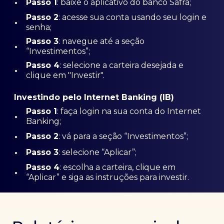
•
Passo 1
: baixe o aplicativo do banco Safra;
Passo
2
: acesse sua conta usando seu login e
•
senha;
Passo 3
: navegue até a seção
•
“Investimentos”;
Passo 4
: selecione a carteira desejada e
•
clique em "Investir".
Investindo pelo Internet Banking (IB)
Passo 1
: faça login na sua conta do Internet
•
Banking;
•
Passo 2
: vá para a seção “Investimentos”;
•
Passo 3
: selecione “Aplicar”;
Passo 4
: escolha a carteira, clique em
•
“Aplicar” e siga as instruções para investir.