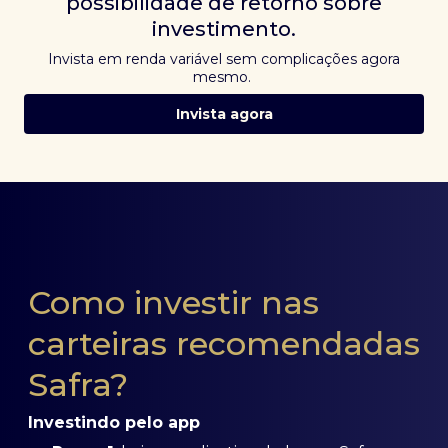
possibilidade de retorno sobre
investimento.
Invista em renda variável sem complicações agora
mesmo.
Invista agora
Como investir nas
carteiras recomendadas
Safra?
Investindo pelo app