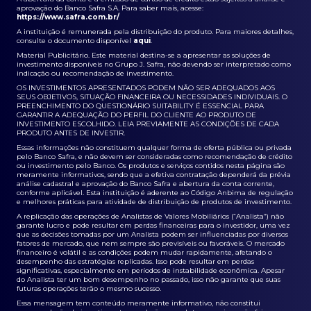
aprovação do Banco Safra S.A. Para saber mais, acesse:
https://www.safra.com.br/
A instituição é remunerada pela distribuição do produto. Para maiores detalhes,
consulte o documento disponível
aqui
.
Material Publicitário. Este material destina-se a apresentar as soluções de
investimento disponíveis no Grupo J. Safra, não devendo ser interpretado como
indicação ou recomendação de investimento.
OS INVESTIMENTOS APRESENTADOS PODEM NÃO SER ADEQUADOS AOS
SEUS OBJETIVOS, SITUAÇÃO FINANCEIRA OU NECESSIDADES INDIVIDUAIS. O
PREENCHIMENTO DO QUESTIONÁRIO SUITABILITY É ESSENCIAL PARA
GARANTIR A ADEQUAÇÃO DO PERFIL DO CLIENTE AO PRODUTO DE
INVESTIMENTO ESCOLHIDO. LEIA PREVIAMENTE AS CONDIÇÕES DE CADA
PRODUTO ANTES DE INVESTIR.
Essas informações não constituem qualquer forma de oferta pública ou privada
pelo Banco Safra, e não devem ser consideradas como recomendação de crédito
ou investimento pelo Banco. Os produtos e serviços contidos nesta página são
meramente informativos, sendo que a efetiva contratação dependerá da prévia
análise cadastral e aprovação do Banco Safra e abertura da conta corrente,
conforme aplicável. Esta instituição é aderente ao Código Anbima de regulação
e melhores práticas para atividade de distribuição de produtos de investimento.
A replicação das operações de Analistas de Valores Mobiliários (“Analista”) não
garante lucro e pode resultar em perdas financeiras para o investidor, uma vez
que as decisões tomadas por um Analista podem ser influenciadas por diversos
fatores de mercado, que nem sempre são previsíveis ou favoráveis. O mercado
financeiro é volátil e as condições podem mudar rapidamente, afetando o
desempenho das estratégias replicadas. Isso pode resultar em perdas
significativas, especialmente em períodos de instabilidade econômica. Apesar
do Analista ter um bom desempenho no passado, isso não garante que suas
futuras operações terão o mesmo sucesso.
Essa mensagem tem conteúdo meramente informativo, não constitui