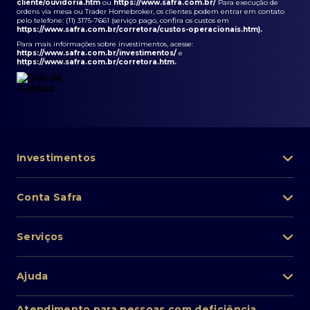
cliente/ouvidoria.htm
ou
https://www.safra.com.br/
Para execução de
ordens via mesa ou Trader Homebroker, os clientes podem entrar em contato
pelo telefone: (11) 3175-7661 (serviço pago, confira os custos em
https://www.safra.com.br/corretora/custos-operacionais.htm
).
Para mais informações sobre investimentos, acesse:
https://www.safra.com.br/investimentos/
e
https://www.safra.com.br/corretora.htm
.
Investimentos
Portfólio de investimentos
Conta Safra
Safra Asset
Abra sua conta
Lista de fundos de investimento
Serviços
Pessoa Física
Private Banking
Acesso rápido
Cartões
Ajuda
Renda fixa
Perda/roubo de celular
Empréstimos e financiamentos
Renda variável
Atendimento ao cliente
2ª via de boletos
Atendimento para pessoas com deficiência