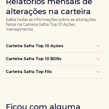
Relatórios mensais de
alterações na carteira
Saiba todas as informações sobre as alterações
feitas na Carteira Safra Top 10 Ações
mensalmente.
Carteira Safra Top 10 Ações
Relatório julho/26
Download
Carteira Safra Top 10 BDRs
PDF
Relatório junho/26
Download
PDF
Relatório julho/26
Download
Carteira Safra Top FIIs
PDF
Relatório maio/26
Download
PDF
Relatório junho/26
Download
PDF
Relatório julho/26
Download
PDF
Relatório abril/26
Download
PDF
Relatório maio/26
Download
PDF
Relatório junho/26
Download
PDF
Ficou com alguma
Relatório março/26
Download
PDF
Relatório abril/26
Download
PDF
Relatório maio/26
Download
PDF