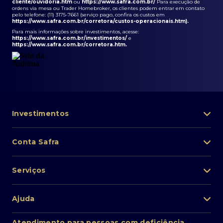
cliente/ouvidoria.htm
ou
https://www.safra.com.br/
Para execução de
ordens via mesa ou Trader Homebroker, os clientes podem entrar em contato
pelo telefone: (11) 3175-7661 (serviço pago, confira os custos em
https://www.safra.com.br/corretora/custos-operacionais.htm
).
Para mais informações sobre investimentos, acesse:
https://www.safra.com.br/investimentos/
e
https://www.safra.com.br/corretora.htm
.
Investimentos
Portfólio de investimentos
Conta Safra
Safra Asset
Abra sua conta
Lista de fundos de investimento
Serviços
Pessoa Física
Private Banking
Acesso rápido
Cartões
Ajuda
Renda fixa
Perda/roubo de celular
Empréstimos e financiamentos
Renda variável
Atendimento ao cliente
2ª via de boletos
Atendimento para pessoas com deficiência