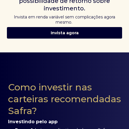
possibilidade de retorno sobre
investimento.
Invista em renda variável sem complicações agora
mesmo.
Invista agora
Como investir nas
carteiras recomendadas
Safra?
Investindo pelo app