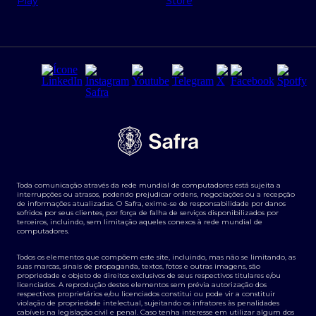
Regras e Parâmetros de Atuação Banco Safra
Seguros para empresas
Relações com investidores
Derivativos
Remuneração Diferenciada FEE BASED
Agronegócios
Segurança da Informação
Tarifas e serviços Pessoa Física
Termos de Uso
Transparência de remuneração
Guia de Classificação de Natureza Cambial
Toda comunicação através da rede mundial de computadores está sujeita a
Termos e Condições para Portabilidade de Investimento
interrupções ou atrasos, podendo prejudicar ordens, negociações ou a recepção
de informações atualizadas. O Safra, exime-se de responsabilidade por danos
sofridos por seus clientes, por força de falha de serviços disponibilizados por
terceiros, incluindo, sem limitação aqueles conexos à rede mundial de
computadores.
Todos os elementos que compõem este site, incluindo, mas não se limitando, as
suas marcas, sinais de propaganda, textos, fotos e outras imagens, são
propriedade e objeto de direitos exclusivos de seus respectivos titulares e/ou
licenciados. A reprodução destes elementos sem prévia autorização dos
respectivos proprietários e/ou licenciados constitui ou pode vir a constituir
violação de propriedade intelectual, sujeitando os infratores às penalidades
cabíveis na legislação civil e penal. Caso tenha interesse em utilizar algum dos