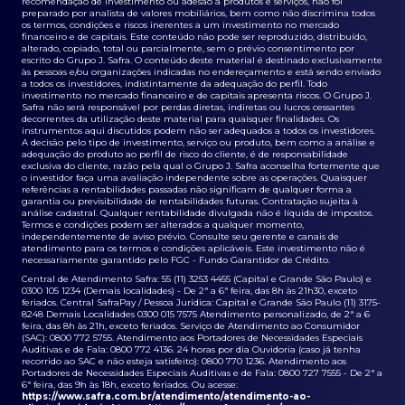
recomendação de investimento ou adesão a produtos e serviços, não foi
preparado por analista de valores mobiliários, bem como não discrimina todos
os termos, condições e riscos inerentes a um investimento no mercado
financeiro e de capitais. Este conteúdo não pode ser reproduzido, distribuído,
alterado, copiado, total ou parcialmente, sem o prévio consentimento por
escrito do Grupo J. Safra. O conteúdo deste material é destinado exclusivamente
às pessoas e/ou organizações indicadas no endereçamento e está sendo enviado
a todos os investidores, indistintamente da adequação do perfil. Todo
investimento no mercado financeiro e de capitais apresenta riscos. O Grupo J.
Safra não será responsável por perdas diretas, indiretas ou lucros cessantes
decorrentes da utilização deste material para quaisquer finalidades. Os
instrumentos aqui discutidos podem não ser adequados a todos os investidores.
A decisão pelo tipo de investimento, serviço ou produto, bem como a análise e
adequação do produto ao perfil de risco do cliente, é de responsabilidade
exclusiva do cliente, razão pela qual o Grupo J. Safra aconselha fortemente que
o investidor faça uma avaliação independente sobre as operações. Quaisquer
referências a rentabilidades passadas não significam de qualquer forma a
garantia ou previsibilidade de rentabilidades futuras. Contratação sujeita à
análise cadastral. Qualquer rentabilidade divulgada não é líquida de impostos.
Termos e condições podem ser alterados a qualquer momento,
independentemente de aviso prévio. Consulte seu gerente e canais de
atendimento para os termos e condições aplicáveis. Este investimento não é
necessariamente garantido pelo FGC - Fundo Garantidor de Crédito.
Central de Atendimento Safra: 55 (11) 3253 4455 (Capital e Grande São Paulo) e
0300 105 1234 (Demais localidades) - De 2ª a 6ª feira, das 8h às 21h30, exceto
feriados. Central SafraPay / Pessoa Jurídica: Capital e Grande São Paulo (11) 3175-
8248 Demais Localidades 0300 015 7575 Atendimento personalizado, de 2ª a 6
feira, das 8h às 21h, exceto feriados. Serviço de Atendimento ao Consumidor
(SAC): 0800 772 5755. Atendimento aos Portadores de Necessidades Especiais
Auditivas e de Fala: 0800 772 4136. 24 horas por dia Ouvidoria (caso já tenha
recorrido ao SAC e não esteja satisfeito): 0800 770 1236. Atendimento aos
Portadores de Necessidades Especiais Auditivas e de Fala: 0800 727 7555 - De 2ª a
6ª feira, das 9h às 18h, exceto feriados. Ou acesse:
https://www.safra.com.br/atendimento/atendimento-ao-