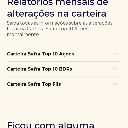
Relatórios mensais de
alterações na carteira
Saiba todas as informações sobre as alterações
feitas na Carteira Safra Top 10 Ações
mensalmente.
Carteira Safra Top 10 Ações
Relatório julho/26
Download
Carteira Safra Top 10 BDRs
PDF
Relatório junho/26
Download
PDF
Relatório julho/26
Download
Carteira Safra Top FIIs
PDF
Relatório maio/26
Download
PDF
Relatório junho/26
Download
PDF
Relatório julho/26
Download
PDF
Relatório abril/26
Download
PDF
Relatório maio/26
Download
PDF
Relatório junho/26
Download
PDF
Ficou com alguma
Relatório março/26
Download
PDF
Relatório abril/26
Download
PDF
Relatório maio/26
Download
PDF