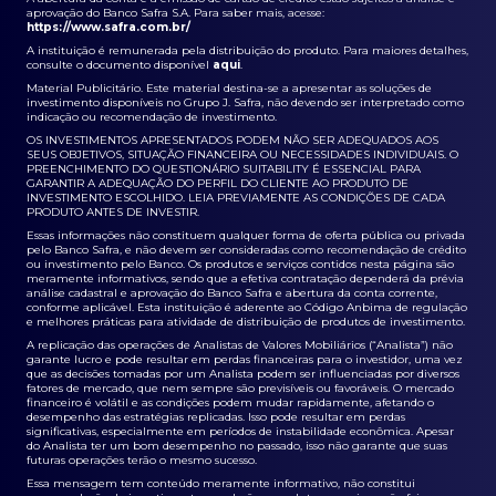
aprovação do Banco Safra S.A. Para saber mais, acesse:
https://www.safra.com.br/
A instituição é remunerada pela distribuição do produto. Para maiores detalhes,
consulte o documento disponível
aqui
.
Material Publicitário. Este material destina-se a apresentar as soluções de
investimento disponíveis no Grupo J. Safra, não devendo ser interpretado como
indicação ou recomendação de investimento.
OS INVESTIMENTOS APRESENTADOS PODEM NÃO SER ADEQUADOS AOS
SEUS OBJETIVOS, SITUAÇÃO FINANCEIRA OU NECESSIDADES INDIVIDUAIS. O
PREENCHIMENTO DO QUESTIONÁRIO SUITABILITY É ESSENCIAL PARA
GARANTIR A ADEQUAÇÃO DO PERFIL DO CLIENTE AO PRODUTO DE
INVESTIMENTO ESCOLHIDO. LEIA PREVIAMENTE AS CONDIÇÕES DE CADA
PRODUTO ANTES DE INVESTIR.
Essas informações não constituem qualquer forma de oferta pública ou privada
pelo Banco Safra, e não devem ser consideradas como recomendação de crédito
ou investimento pelo Banco. Os produtos e serviços contidos nesta página são
meramente informativos, sendo que a efetiva contratação dependerá da prévia
análise cadastral e aprovação do Banco Safra e abertura da conta corrente,
conforme aplicável. Esta instituição é aderente ao Código Anbima de regulação
e melhores práticas para atividade de distribuição de produtos de investimento.
A replicação das operações de Analistas de Valores Mobiliários (“Analista”) não
garante lucro e pode resultar em perdas financeiras para o investidor, uma vez
que as decisões tomadas por um Analista podem ser influenciadas por diversos
fatores de mercado, que nem sempre são previsíveis ou favoráveis. O mercado
financeiro é volátil e as condições podem mudar rapidamente, afetando o
desempenho das estratégias replicadas. Isso pode resultar em perdas
significativas, especialmente em períodos de instabilidade econômica. Apesar
do Analista ter um bom desempenho no passado, isso não garante que suas
futuras operações terão o mesmo sucesso.
Essa mensagem tem conteúdo meramente informativo, não constitui