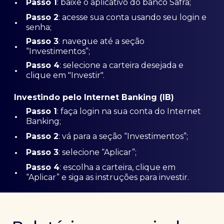
•
Passo 1
: baixe o aplicativo do banco Safra;
Passo
2
: acesse sua conta usando seu login e
•
senha;
Passo 3
: navegue até a seção
•
“Investimentos”;
Passo 4
: selecione a carteira desejada e
•
clique em "Investir".
Investindo pelo Internet Banking (IB)
Passo 1
: faça login na sua conta do Internet
•
Banking;
•
Passo 2
: vá para a seção “Investimentos”;
•
Passo 3
: selecione “Aplicar”;
Passo 4
: escolha a carteira, clique em
•
“Aplicar” e siga as instruções para investir.