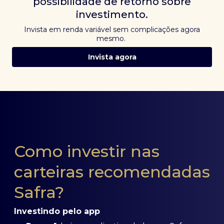
possibilidade de retorno sobre
investimento.
Invista em renda variável sem complicações agora
mesmo.
Invista agora
Como investir nas
carteiras recomendadas
Safra?
Investindo pelo app