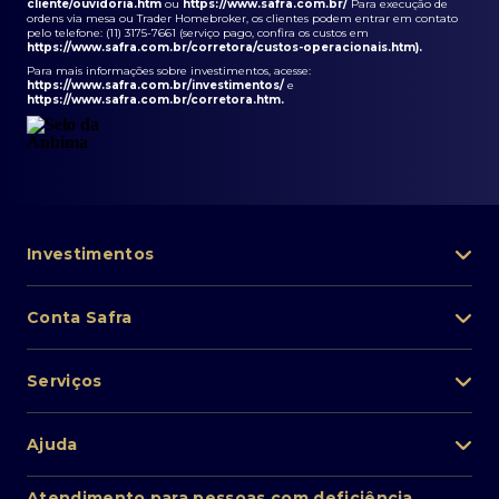
cliente/ouvidoria.htm
ou
https://www.safra.com.br/
Para execução de
ordens via mesa ou Trader Homebroker, os clientes podem entrar em contato
pelo telefone: (11) 3175-7661 (serviço pago, confira os custos em
https://www.safra.com.br/corretora/custos-operacionais.htm
).
Para mais informações sobre investimentos, acesse:
https://www.safra.com.br/investimentos/
e
https://www.safra.com.br/corretora.htm
.
Investimentos
Portfólio de investimentos
Conta Safra
Safra Asset
Abra sua conta
Lista de fundos de investimento
Serviços
Pessoa Física
Private Banking
Acesso rápido
Cartões
Ajuda
Renda fixa
Perda/roubo de celular
Empréstimos e financiamentos
Renda variável
Atendimento ao cliente
2ª via de boletos
Atendimento para pessoas com deficiência