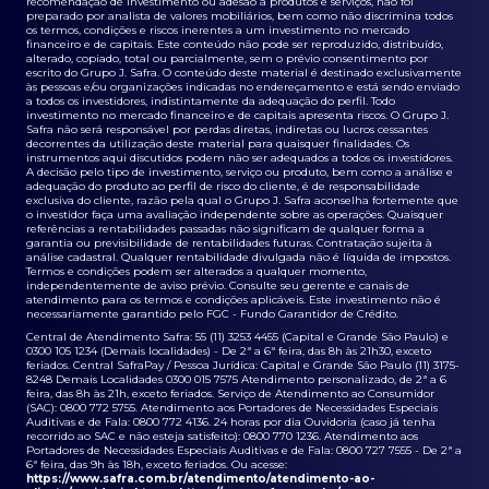
recomendação de investimento ou adesão a produtos e serviços, não foi
preparado por analista de valores mobiliários, bem como não discrimina todos
os termos, condições e riscos inerentes a um investimento no mercado
financeiro e de capitais. Este conteúdo não pode ser reproduzido, distribuído,
alterado, copiado, total ou parcialmente, sem o prévio consentimento por
escrito do Grupo J. Safra. O conteúdo deste material é destinado exclusivamente
às pessoas e/ou organizações indicadas no endereçamento e está sendo enviado
a todos os investidores, indistintamente da adequação do perfil. Todo
investimento no mercado financeiro e de capitais apresenta riscos. O Grupo J.
Safra não será responsável por perdas diretas, indiretas ou lucros cessantes
decorrentes da utilização deste material para quaisquer finalidades. Os
instrumentos aqui discutidos podem não ser adequados a todos os investidores.
A decisão pelo tipo de investimento, serviço ou produto, bem como a análise e
adequação do produto ao perfil de risco do cliente, é de responsabilidade
exclusiva do cliente, razão pela qual o Grupo J. Safra aconselha fortemente que
o investidor faça uma avaliação independente sobre as operações. Quaisquer
referências a rentabilidades passadas não significam de qualquer forma a
garantia ou previsibilidade de rentabilidades futuras. Contratação sujeita à
análise cadastral. Qualquer rentabilidade divulgada não é líquida de impostos.
Termos e condições podem ser alterados a qualquer momento,
independentemente de aviso prévio. Consulte seu gerente e canais de
atendimento para os termos e condições aplicáveis. Este investimento não é
necessariamente garantido pelo FGC - Fundo Garantidor de Crédito.
Central de Atendimento Safra: 55 (11) 3253 4455 (Capital e Grande São Paulo) e
0300 105 1234 (Demais localidades) - De 2ª a 6ª feira, das 8h às 21h30, exceto
feriados. Central SafraPay / Pessoa Jurídica: Capital e Grande São Paulo (11) 3175-
8248 Demais Localidades 0300 015 7575 Atendimento personalizado, de 2ª a 6
feira, das 8h às 21h, exceto feriados. Serviço de Atendimento ao Consumidor
(SAC): 0800 772 5755. Atendimento aos Portadores de Necessidades Especiais
Auditivas e de Fala: 0800 772 4136. 24 horas por dia Ouvidoria (caso já tenha
recorrido ao SAC e não esteja satisfeito): 0800 770 1236. Atendimento aos
Portadores de Necessidades Especiais Auditivas e de Fala: 0800 727 7555 - De 2ª a
6ª feira, das 9h às 18h, exceto feriados. Ou acesse:
https://www.safra.com.br/atendimento/atendimento-ao-