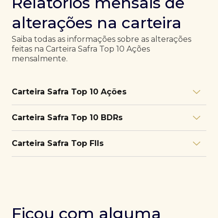
Relatórios mensais de
alterações na carteira
Saiba todas as informações sobre as alterações
feitas na Carteira Safra Top 10 Ações
mensalmente.
Carteira Safra Top 10 Ações
Relatório julho/26
Download
Carteira Safra Top 10 BDRs
PDF
Relatório junho/26
Download
PDF
Relatório julho/26
Download
Carteira Safra Top FIIs
PDF
Relatório maio/26
Download
PDF
Relatório junho/26
Download
PDF
Relatório julho/26
Download
PDF
Relatório abril/26
Download
PDF
Relatório maio/26
Download
PDF
Relatório junho/26
Download
PDF
Ficou com alguma
Relatório março/26
Download
PDF
Relatório abril/26
Download
PDF
Relatório maio/26
Download
PDF