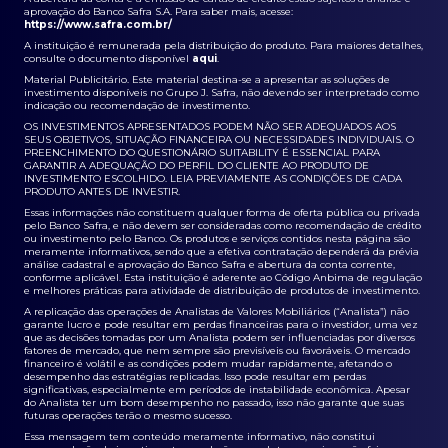
aprovação do Banco Safra S.A. Para saber mais, acesse:
https://www.safra.com.br/
A instituição é remunerada pela distribuição do produto. Para maiores detalhes,
consulte o documento disponível
aqui
.
Material Publicitário. Este material destina-se a apresentar as soluções de
investimento disponíveis no Grupo J. Safra, não devendo ser interpretado como
indicação ou recomendação de investimento.
OS INVESTIMENTOS APRESENTADOS PODEM NÃO SER ADEQUADOS AOS
SEUS OBJETIVOS, SITUAÇÃO FINANCEIRA OU NECESSIDADES INDIVIDUAIS. O
PREENCHIMENTO DO QUESTIONÁRIO SUITABILITY É ESSENCIAL PARA
GARANTIR A ADEQUAÇÃO DO PERFIL DO CLIENTE AO PRODUTO DE
INVESTIMENTO ESCOLHIDO. LEIA PREVIAMENTE AS CONDIÇÕES DE CADA
PRODUTO ANTES DE INVESTIR.
Essas informações não constituem qualquer forma de oferta pública ou privada
pelo Banco Safra, e não devem ser consideradas como recomendação de crédito
ou investimento pelo Banco. Os produtos e serviços contidos nesta página são
meramente informativos, sendo que a efetiva contratação dependerá da prévia
análise cadastral e aprovação do Banco Safra e abertura da conta corrente,
conforme aplicável. Esta instituição é aderente ao Código Anbima de regulação
e melhores práticas para atividade de distribuição de produtos de investimento.
A replicação das operações de Analistas de Valores Mobiliários (“Analista”) não
garante lucro e pode resultar em perdas financeiras para o investidor, uma vez
que as decisões tomadas por um Analista podem ser influenciadas por diversos
fatores de mercado, que nem sempre são previsíveis ou favoráveis. O mercado
financeiro é volátil e as condições podem mudar rapidamente, afetando o
desempenho das estratégias replicadas. Isso pode resultar em perdas
significativas, especialmente em períodos de instabilidade econômica. Apesar
do Analista ter um bom desempenho no passado, isso não garante que suas
futuras operações terão o mesmo sucesso.
Essa mensagem tem conteúdo meramente informativo, não constitui