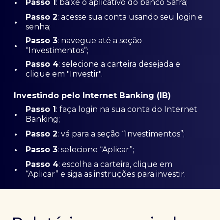
•
Passo 1
: baixe o aplicativo do banco Safra;
Passo
2
: acesse sua conta usando seu login e
•
senha;
Passo 3
: navegue até a seção
•
“Investimentos”;
Passo 4
: selecione a carteira desejada e
•
clique em "Investir".
Investindo pelo Internet Banking (IB)
Passo 1
: faça login na sua conta do Internet
•
Banking;
•
Passo 2
: vá para a seção “Investimentos”;
•
Passo 3
: selecione “Aplicar”;
Passo 4
: escolha a carteira, clique em
•
“Aplicar” e siga as instruções para investir.