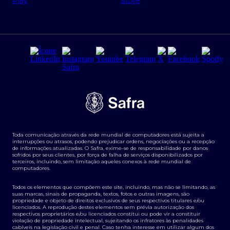
Regras e Parâmetros de Atuação Banco Safra
Seguros para empresas
Relações com investidores
Derivativos
Remuneração Diferenciada FEE BASED
Agronegócios
Segurança da Informação
Tarifas e serviços Pessoa Física
Termos de Uso
Transparência de remuneração
Guia de Classificação de Natureza Cambial
Toda comunicação através da rede mundial de computadores está sujeita a
Termos e Condições para Portabilidade de Investimento
interrupções ou atrasos, podendo prejudicar ordens, negociações ou a recepção
de informações atualizadas. O Safra, exime-se de responsabilidade por danos
sofridos por seus clientes, por força de falha de serviços disponibilizados por
terceiros, incluindo, sem limitação aqueles conexos à rede mundial de
computadores.
Todos os elementos que compõem este site, incluindo, mas não se limitando, as
suas marcas, sinais de propaganda, textos, fotos e outras imagens, são
propriedade e objeto de direitos exclusivos de seus respectivos titulares e/ou
licenciados. A reprodução destes elementos sem prévia autorização dos
respectivos proprietários e/ou licenciados constitui ou pode vir a constituir
violação de propriedade intelectual, sujeitando os infratores às penalidades
cabíveis na legislação civil e penal. Caso tenha interesse em utilizar algum dos