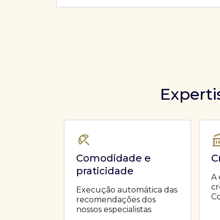
Ofertas Públicas
Open Finance
Derivativos
Transferência de ativos
Safra para médicos
Agronegócios
Experti
Comodidade e
C
praticidade
A 
cr
Execução automática das
Co
recomendações dos
nossos especialistas