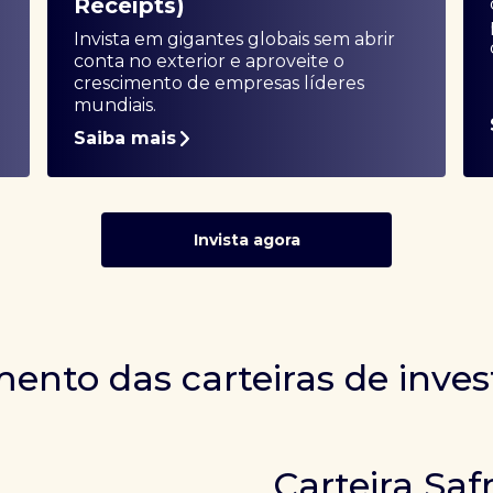
Receipts)
Invista em gigantes globais sem abrir
conta no exterior e aproveite o
crescimento de empresas líderes
mundiais.
Saiba mais
Invista agora
ento das carteiras de inve
Carteira Saf