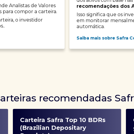
dos ativos com base nas
onde Analistas de Valores
recomendações dos Ana
s para compor a carteira.
Isso significa que os in
teira, o investidor
em monitorar mensalment
s..
automática.
Saiba mais sobre Safra C
arteiras recomendadas Saf
Carteira Safra Top 10 BDRs
(Brazilian Depositary