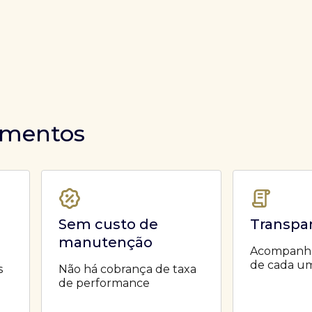
timentos
Sem custo de
Transpa
manutenção
Acompanhe 
de cada um
s
Não há cobrança de taxa
de performance