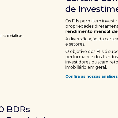
de Investime
Os FIIs permitem investir
propriedades diretamente
rendimento mensal de 
A diversificação da cartei
e setores.
O objetivo dos FIIs é sup
performance dos fundos im
investidores buscam ret
imobiliário em geral.
Confira as nossas análises
10 BDRs