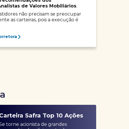
recomendações dos
listas de Valores Mobiliários
.
vestidores não precisam se preocupar
e as carteiras, pois a execução é
orretora
ra
Carteira Safra Top 10 Ações
Se torne acionista de grandes