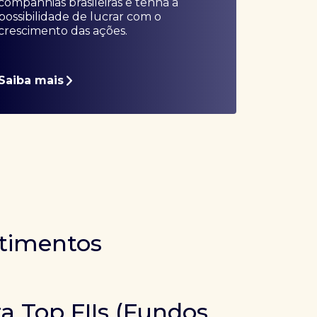
companhias brasileiras e tenha a
possibilidade de lucrar com o
crescimento das ações.
Saiba mais
stimentos
ra Top FIIs (Fundos