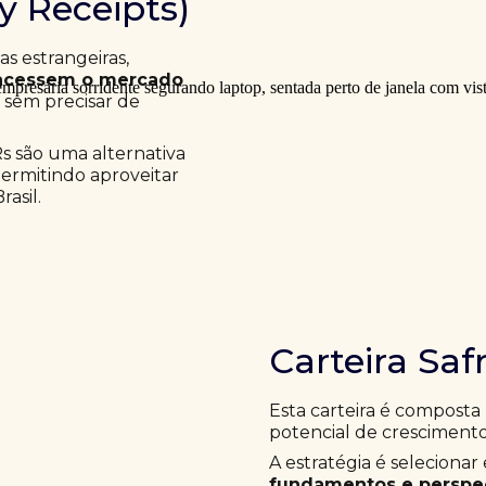
ry Receipts)
 estrangeiras,
acessem o mercado
a sem precisar de
Rs são uma alternativa
permitindo aproveitar
asil.
Carteira Saf
Esta carteira é composta
potencial de crescimento
A estratégia é selecion
fundamentos e perspec