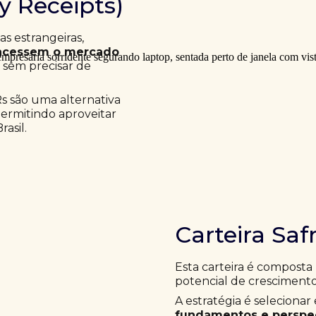
ry Receipts)
 estrangeiras,
acessem o mercado
a sem precisar de
Rs são uma alternativa
permitindo aproveitar
asil.
Carteira Saf
Esta carteira é composta
potencial de crescimento
A estratégia é selecion
fundamentos e perspec