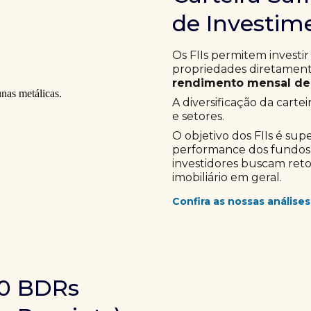
de Investime
Os FIIs permitem investir
propriedades diretamente
rendimento mensal de 
A diversificação da cartei
e setores.
O objetivo dos FIIs é sup
performance dos fundos im
investidores buscam ret
imobiliário em geral.
Confira as nossas análises
10 BDRs