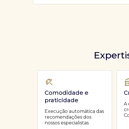
Ofertas Públicas
Open Finance
Derivativos
Transferência de ativos
Safra para médicos
Agronegócios
Experti
Comodidade e
C
praticidade
A 
cr
Execução automática das
Co
recomendações dos
nossos especialistas