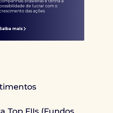
companhias brasileiras e tenha a
possibilidade de lucrar com o
crescimento das ações.
Saiba mais
stimentos
ra Top FIIs (Fundos