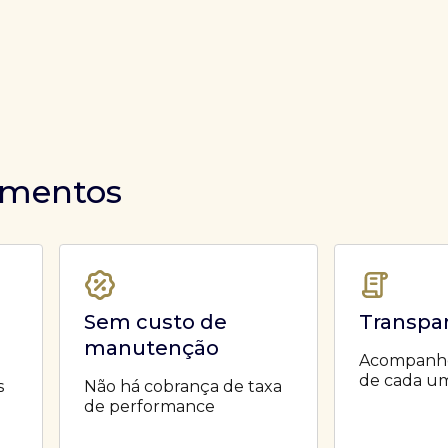
timentos
Sem custo de
Transpa
manutenção
Acompanhe 
de cada um
s
Não há cobrança de taxa
de performance