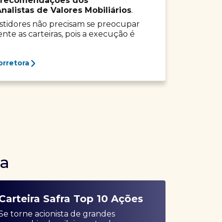
recomendações dos
listas de Valores Mobiliários
.
vestidores não precisam se preocupar
e as carteiras, pois a execução é
orretora
ra
Carteira Safra Top 10 Ações
Se torne acionista de grandes