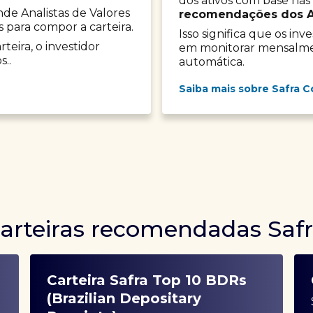
dos ativos com base nas
onde Analistas de Valores
recomendações dos Ana
s para compor a carteira.
Isso significa que os in
teira, o investidor
em monitorar mensalment
s..
automática.
Saiba mais sobre Safra C
arteiras recomendadas Saf
Carteira Safra Top 10 BDRs
(Brazilian Depositary