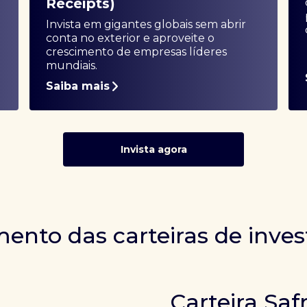
Receipts)
Invista em gigantes globais sem abrir
conta no exterior e aproveite o
crescimento de empresas líderes
mundiais.
Saiba mais
Invista agora
ento das carteiras de inve
Carteira Saf