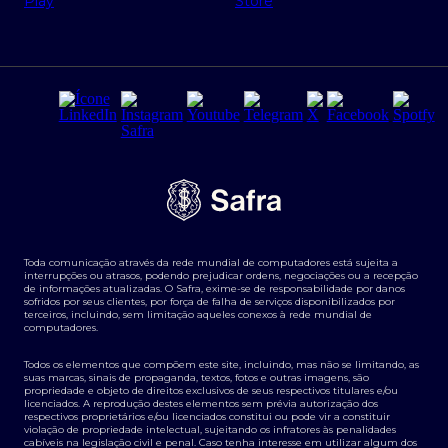
Regras e Parâmetros de Atuação Banco Safra
Seguros para empresas
Relações com investidores
Derivativos
Remuneração Diferenciada FEE BASED
Agronegócios
Segurança da Informação
Tarifas e serviços Pessoa Física
Termos de Uso
Transparência de remuneração
Guia de Classificação de Natureza Cambial
Toda comunicação através da rede mundial de computadores está sujeita a
Termos e Condições para Portabilidade de Investimento
interrupções ou atrasos, podendo prejudicar ordens, negociações ou a recepção
de informações atualizadas. O Safra, exime-se de responsabilidade por danos
sofridos por seus clientes, por força de falha de serviços disponibilizados por
terceiros, incluindo, sem limitação aqueles conexos à rede mundial de
computadores.
Todos os elementos que compõem este site, incluindo, mas não se limitando, as
suas marcas, sinais de propaganda, textos, fotos e outras imagens, são
propriedade e objeto de direitos exclusivos de seus respectivos titulares e/ou
licenciados. A reprodução destes elementos sem prévia autorização dos
respectivos proprietários e/ou licenciados constitui ou pode vir a constituir
violação de propriedade intelectual, sujeitando os infratores às penalidades
cabíveis na legislação civil e penal. Caso tenha interesse em utilizar algum dos