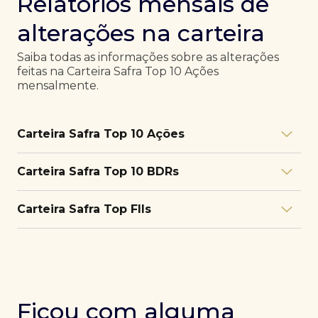
Relatórios mensais de
alterações na carteira
Saiba todas as informações sobre as alterações
feitas na Carteira Safra Top 10 Ações
mensalmente.
Carteira Safra Top 10 Ações
Relatório julho/26
Download
Carteira Safra Top 10 BDRs
PDF
Relatório junho/26
Download
PDF
Relatório julho/26
Download
Carteira Safra Top FIIs
PDF
Relatório maio/26
Download
PDF
Relatório junho/26
Download
PDF
Relatório julho/26
Download
PDF
Relatório abril/26
Download
PDF
Relatório maio/26
Download
PDF
Relatório junho/26
Download
PDF
Ficou com alguma
Relatório março/26
Download
PDF
Relatório abril/26
Download
PDF
Relatório maio/26
Download
PDF