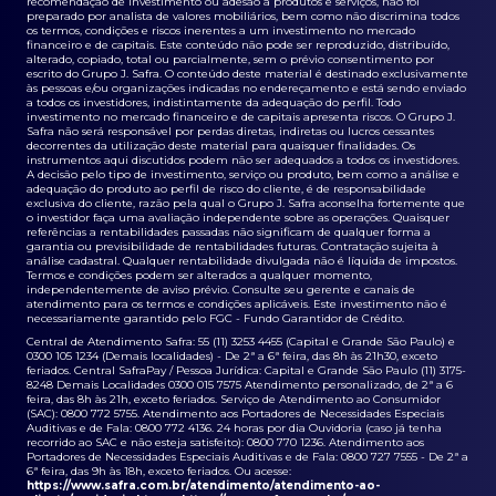
recomendação de investimento ou adesão a produtos e serviços, não foi
preparado por analista de valores mobiliários, bem como não discrimina todos
os termos, condições e riscos inerentes a um investimento no mercado
financeiro e de capitais. Este conteúdo não pode ser reproduzido, distribuído,
alterado, copiado, total ou parcialmente, sem o prévio consentimento por
escrito do Grupo J. Safra. O conteúdo deste material é destinado exclusivamente
às pessoas e/ou organizações indicadas no endereçamento e está sendo enviado
a todos os investidores, indistintamente da adequação do perfil. Todo
investimento no mercado financeiro e de capitais apresenta riscos. O Grupo J.
Safra não será responsável por perdas diretas, indiretas ou lucros cessantes
decorrentes da utilização deste material para quaisquer finalidades. Os
instrumentos aqui discutidos podem não ser adequados a todos os investidores.
A decisão pelo tipo de investimento, serviço ou produto, bem como a análise e
adequação do produto ao perfil de risco do cliente, é de responsabilidade
exclusiva do cliente, razão pela qual o Grupo J. Safra aconselha fortemente que
o investidor faça uma avaliação independente sobre as operações. Quaisquer
referências a rentabilidades passadas não significam de qualquer forma a
garantia ou previsibilidade de rentabilidades futuras. Contratação sujeita à
análise cadastral. Qualquer rentabilidade divulgada não é líquida de impostos.
Termos e condições podem ser alterados a qualquer momento,
independentemente de aviso prévio. Consulte seu gerente e canais de
atendimento para os termos e condições aplicáveis. Este investimento não é
necessariamente garantido pelo FGC - Fundo Garantidor de Crédito.
Central de Atendimento Safra: 55 (11) 3253 4455 (Capital e Grande São Paulo) e
0300 105 1234 (Demais localidades) - De 2ª a 6ª feira, das 8h às 21h30, exceto
feriados. Central SafraPay / Pessoa Jurídica: Capital e Grande São Paulo (11) 3175-
8248 Demais Localidades 0300 015 7575 Atendimento personalizado, de 2ª a 6
feira, das 8h às 21h, exceto feriados. Serviço de Atendimento ao Consumidor
(SAC): 0800 772 5755. Atendimento aos Portadores de Necessidades Especiais
Auditivas e de Fala: 0800 772 4136. 24 horas por dia Ouvidoria (caso já tenha
recorrido ao SAC e não esteja satisfeito): 0800 770 1236. Atendimento aos
Portadores de Necessidades Especiais Auditivas e de Fala: 0800 727 7555 - De 2ª a
6ª feira, das 9h às 18h, exceto feriados. Ou acesse:
https://www.safra.com.br/atendimento/atendimento-ao-