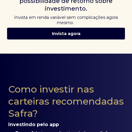
possibilidade de retorno sobre
investimento.
Invista em renda variável sem complicações agora
mesmo.
Invista agora
Como investir nas
carteiras recomendadas
Safra?
Investindo pelo app