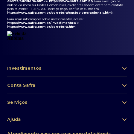
cliente/ouvidoria.htm
ou
https://www.safra.com.br/
Para execução de
ordens via mesa ou Trader Homebroker, os clientes podem entrar em contato
pelo telefone: (11) 3175-7661 (serviço pago, confira os custos em
https://www.safra.com.br/corretora/custos-operacionais.htm
).
Para mais informações sobre investimentos, acesse:
https://www.safra.com.br/investimentos/
e
https://www.safra.com.br/corretora.htm
.
Investimentos
Portfólio de investimentos
Conta Safra
Safra Asset
Abra sua conta
Lista de fundos de investimento
Serviços
Pessoa Física
Private Banking
Acesso rápido
Cartões
Ajuda
Renda fixa
Perda/roubo de celular
Empréstimos e financiamentos
Renda variável
Atendimento ao cliente
2ª via de boletos
Atendimento para pessoas com deficiência