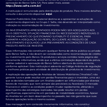
aprovação do Banco Safra S.A. Para saber mais, acesse:
https://www.safra.com.br/
A instituição é remunerada pela distribuição do produto. Para maiores detalhes,
consulte o documento disponível
aqui
.
Material Publicitário. Este material destina-se a apresentar as soluções de
investimento disponíveis no Grupo J. Safra, não devendo ser interpretado como
indicação ou recomendação de investimento.
OS INVESTIMENTOS APRESENTADOS PODEM NÃO SER ADEQUADOS AOS
SEUS OBJETIVOS, SITUAÇÃO FINANCEIRA OU NECESSIDADES INDIVIDUAIS. O
PREENCHIMENTO DO QUESTIONÁRIO SUITABILITY É ESSENCIAL PARA
GARANTIR A ADEQUAÇÃO DO PERFIL DO CLIENTE AO PRODUTO DE
INVESTIMENTO ESCOLHIDO. LEIA PREVIAMENTE AS CONDIÇÕES DE CADA
PRODUTO ANTES DE INVESTIR.
Essas informações não constituem qualquer forma de oferta pública ou privada
pelo Banco Safra, e não devem ser consideradas como recomendação de crédito
ou investimento pelo Banco. Os produtos e serviços contidos nesta página são
meramente informativos, sendo que a efetiva contratação dependerá da prévia
análise cadastral e aprovação do Banco Safra e abertura da conta corrente,
conforme aplicável. Esta instituição é aderente ao Código Anbima de regulação
e melhores práticas para atividade de distribuição de produtos de investimento.
A replicação das operações de Analistas de Valores Mobiliários (“Analista”) não
garante lucro e pode resultar em perdas financeiras para o investidor, uma vez
que as decisões tomadas por um Analista podem ser influenciadas por diversos
fatores de mercado, que nem sempre são previsíveis ou favoráveis. O mercado
financeiro é volátil e as condições podem mudar rapidamente, afetando o
desempenho das estratégias replicadas. Isso pode resultar em perdas
significativas, especialmente em períodos de instabilidade econômica. Apesar
do Analista ter um bom desempenho no passado, isso não garante que suas
futuras operações terão o mesmo sucesso.
Essa mensagem tem conteúdo meramente informativo, não constitui