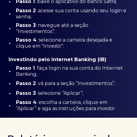
•
Passo 1
: baixe o aplicativo do banco Safra;
Passo
2
: acesse sua conta usando seu login e
•
senha;
Passo 3
: navegue até a seção
•
“Investimentos”;
Passo 4
: selecione a carteira desejada e
•
clique em "Investir".
Investindo pelo Internet Banking (IB)
Passo 1
: faça login na sua conta do Internet
•
Banking;
•
Passo 2
: vá para a seção “Investimentos”;
•
Passo 3
: selecione “Aplicar”;
Passo 4
: escolha a carteira, clique em
•
“Aplicar” e siga as instruções para investir.