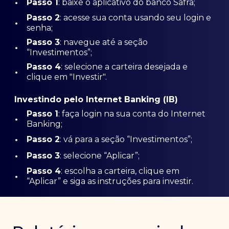
•
Passo 1
: baixe o aplicativo do banco Safra;
Passo
2
: acesse sua conta usando seu login e
•
senha;
Passo 3
: navegue até a seção
•
“Investimentos”;
Passo 4
: selecione a carteira desejada e
•
clique em "Investir".
Investindo pelo Internet Banking (IB)
Passo 1
: faça login na sua conta do Internet
•
Banking;
•
Passo 2
: vá para a seção “Investimentos”;
•
Passo 3
: selecione “Aplicar”;
Passo 4
: escolha a carteira, clique em
•
“Aplicar” e siga as instruções para investir.