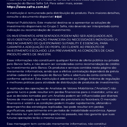
aprovação do Banco Safra S.A. Para saber mais, acesse:
https://www.safra.com.br/
A instituição é remunerada pela distribuição do produto. Para maiores detalhes,
consulte o documento disponível
aqui
.
Material Publicitário. Este material destina-se a apresentar as soluções de
investimento disponíveis no Grupo J. Safra, não devendo ser interpretado como
indicação ou recomendação de investimento.
OS INVESTIMENTOS APRESENTADOS PODEM NÃO SER ADEQUADOS AOS
SEUS OBJETIVOS, SITUAÇÃO FINANCEIRA OU NECESSIDADES INDIVIDUAIS. O
PREENCHIMENTO DO QUESTIONÁRIO SUITABILITY É ESSENCIAL PARA
GARANTIR A ADEQUAÇÃO DO PERFIL DO CLIENTE AO PRODUTO DE
INVESTIMENTO ESCOLHIDO. LEIA PREVIAMENTE AS CONDIÇÕES DE CADA
PRODUTO ANTES DE INVESTIR.
Essas informações não constituem qualquer forma de oferta pública ou privada
pelo Banco Safra, e não devem ser consideradas como recomendação de crédito
ou investimento pelo Banco. Os produtos e serviços contidos nesta página são
meramente informativos, sendo que a efetiva contratação dependerá da prévia
análise cadastral e aprovação do Banco Safra e abertura da conta corrente,
conforme aplicável. Esta instituição é aderente ao Código Anbima de regulação
e melhores práticas para atividade de distribuição de produtos de investimento.
A replicação das operações de Analistas de Valores Mobiliários (“Analista”) não
garante lucro e pode resultar em perdas financeiras para o investidor, uma vez
que as decisões tomadas por um Analista podem ser influenciadas por diversos
fatores de mercado, que nem sempre são previsíveis ou favoráveis. O mercado
financeiro é volátil e as condições podem mudar rapidamente, afetando o
desempenho das estratégias replicadas. Isso pode resultar em perdas
significativas, especialmente em períodos de instabilidade econômica. Apesar
do Analista ter um bom desempenho no passado, isso não garante que suas
futuras operações terão o mesmo sucesso.
Essa mensagem tem conteúdo meramente informativo, não constitui