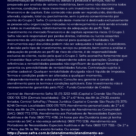
recomendação de investimento ou adesão a produtos e serviços, não foi
preparado por analista de valores mobiliários, bem como não discrimina todos
os termos, condições e riscos inerentes a um investimento no mercado
financeiro e de capitais. Este conteúdo não pode ser reproduzido, distribuído,
alterado, copiado, total ou parcialmente, sem o prévio consentimento por
escrito do Grupo J. Safra. O conteúdo deste material é destinado exclusivamente
às pessoas e/ou organizações indicadas no endereçamento e está sendo enviado
a todos os investidores, indistintamente da adequação do perfil. Todo
investimento no mercado financeiro e de capitais apresenta riscos. O Grupo J.
Safra não será responsável por perdas diretas, indiretas ou lucros cessantes
decorrentes da utilização deste material para quaisquer finalidades. Os
instrumentos aqui discutidos podem não ser adequados a todos os investidores.
A decisão pelo tipo de investimento, serviço ou produto, bem como a análise e
adequação do produto ao perfil de risco do cliente, é de responsabilidade
exclusiva do cliente, razão pela qual o Grupo J. Safra aconselha fortemente que
o investidor faça uma avaliação independente sobre as operações. Quaisquer
referências a rentabilidades passadas não significam de qualquer forma a
garantia ou previsibilidade de rentabilidades futuras. Contratação sujeita à
análise cadastral. Qualquer rentabilidade divulgada não é líquida de impostos.
Termos e condições podem ser alterados a qualquer momento,
independentemente de aviso prévio. Consulte seu gerente e canais de
atendimento para os termos e condições aplicáveis. Este investimento não é
necessariamente garantido pelo FGC - Fundo Garantidor de Crédito.
Central de Atendimento Safra: 55 (11) 3253 4455 (Capital e Grande São Paulo) e
0300 105 1234 (Demais localidades) - De 2ª a 6ª feira, das 8h às 21h30, exceto
feriados. Central SafraPay / Pessoa Jurídica: Capital e Grande São Paulo (11) 3175-
8248 Demais Localidades 0300 015 7575 Atendimento personalizado, de 2ª a 6
feira, das 8h às 21h, exceto feriados. Serviço de Atendimento ao Consumidor
(SAC): 0800 772 5755. Atendimento aos Portadores de Necessidades Especiais
Auditivas e de Fala: 0800 772 4136. 24 horas por dia Ouvidoria (caso já tenha
recorrido ao SAC e não esteja satisfeito): 0800 770 1236. Atendimento aos
Portadores de Necessidades Especiais Auditivas e de Fala: 0800 727 7555 - De 2ª a
6ª feira, das 9h às 18h, exceto feriados. Ou acesse:
https://www.safra.com.br/atendimento/atendimento-ao-