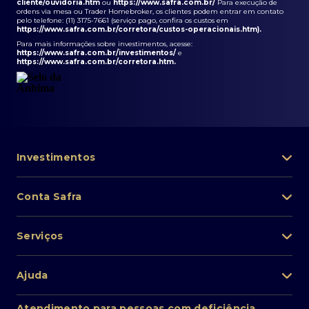
cliente/ouvidoria.htm
ou
https://www.safra.com.br/
Para execução de
ordens via mesa ou Trader Homebroker, os clientes podem entrar em contato
pelo telefone: (11) 3175-7661 (serviço pago, confira os custos em
https://www.safra.com.br/corretora/custos-operacionais.htm
).
Para mais informações sobre investimentos, acesse:
https://www.safra.com.br/investimentos/
e
https://www.safra.com.br/corretora.htm
.
Investimentos
Portfólio de investimentos
Conta Safra
Safra Asset
Abra sua conta
Lista de fundos de investimento
Serviços
Pessoa Física
Private Banking
Acesso rápido
Cartões
Ajuda
Renda fixa
Perda/roubo de celular
Empréstimos e financiamentos
Renda variável
Atendimento ao cliente
2ª via de boletos
Atendimento para pessoas com deficiência