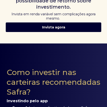
possibilidade de retorno sobre
investimento.
Invista em renda variável sem complicações agora
mesmo.
Invista agora
Como investir nas
carteiras recomendadas
Safra?
Investindo pelo app