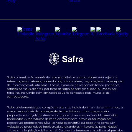
Regras e Parâmetros de Atuação Banco Safra
Seguros para empresas
Relações com investidores
Derivativos
Remuneração Diferenciada FEE BASED
Agronegócios
Segurança da Informação
Tarifas e serviços Pessoa Física
Termos de Uso
Transparência de remuneração
Guia de Classificação de Natureza Cambial
Toda comunicação através da rede mundial de computadores está sujeita a
Termos e Condições para Portabilidade de Investimento
interrupções ou atrasos, podendo prejudicar ordens, negociações ou a recepção
de informações atualizadas. O Safra, exime-se de responsabilidade por danos
sofridos por seus clientes, por força de falha de serviços disponibilizados por
terceiros, incluindo, sem limitação aqueles conexos à rede mundial de
computadores.
Todos os elementos que compõem este site, incluindo, mas não se limitando, as
suas marcas, sinais de propaganda, textos, fotos e outras imagens, são
propriedade e objeto de direitos exclusivos de seus respectivos titulares e/ou
licenciados. A reprodução destes elementos sem prévia autorização dos
respectivos proprietários e/ou licenciados constitui ou pode vir a constituir
violação de propriedade intelectual, sujeitando os infratores às penalidades
cabíveis na legislação civil e penal. Caso tenha interesse em utilizar algum dos