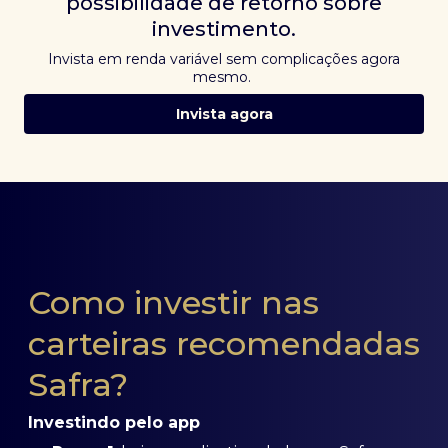
possibilidade de retorno sobre
investimento.
Invista em renda variável sem complicações agora
mesmo.
Invista agora
Como investir nas
carteiras recomendadas
Safra?
Investindo pelo app