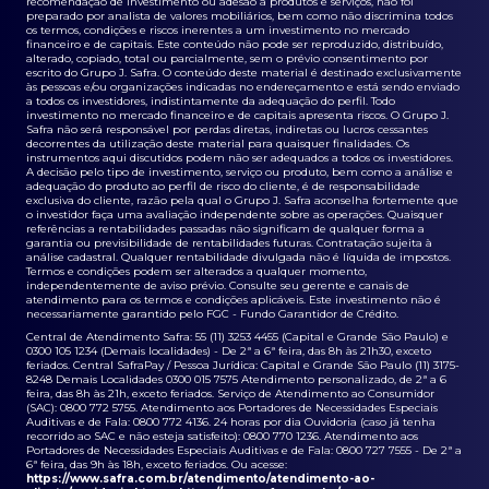
recomendação de investimento ou adesão a produtos e serviços, não foi
preparado por analista de valores mobiliários, bem como não discrimina todos
os termos, condições e riscos inerentes a um investimento no mercado
financeiro e de capitais. Este conteúdo não pode ser reproduzido, distribuído,
alterado, copiado, total ou parcialmente, sem o prévio consentimento por
escrito do Grupo J. Safra. O conteúdo deste material é destinado exclusivamente
às pessoas e/ou organizações indicadas no endereçamento e está sendo enviado
a todos os investidores, indistintamente da adequação do perfil. Todo
investimento no mercado financeiro e de capitais apresenta riscos. O Grupo J.
Safra não será responsável por perdas diretas, indiretas ou lucros cessantes
decorrentes da utilização deste material para quaisquer finalidades. Os
instrumentos aqui discutidos podem não ser adequados a todos os investidores.
A decisão pelo tipo de investimento, serviço ou produto, bem como a análise e
adequação do produto ao perfil de risco do cliente, é de responsabilidade
exclusiva do cliente, razão pela qual o Grupo J. Safra aconselha fortemente que
o investidor faça uma avaliação independente sobre as operações. Quaisquer
referências a rentabilidades passadas não significam de qualquer forma a
garantia ou previsibilidade de rentabilidades futuras. Contratação sujeita à
análise cadastral. Qualquer rentabilidade divulgada não é líquida de impostos.
Termos e condições podem ser alterados a qualquer momento,
independentemente de aviso prévio. Consulte seu gerente e canais de
atendimento para os termos e condições aplicáveis. Este investimento não é
necessariamente garantido pelo FGC - Fundo Garantidor de Crédito.
Central de Atendimento Safra: 55 (11) 3253 4455 (Capital e Grande São Paulo) e
0300 105 1234 (Demais localidades) - De 2ª a 6ª feira, das 8h às 21h30, exceto
feriados. Central SafraPay / Pessoa Jurídica: Capital e Grande São Paulo (11) 3175-
8248 Demais Localidades 0300 015 7575 Atendimento personalizado, de 2ª a 6
feira, das 8h às 21h, exceto feriados. Serviço de Atendimento ao Consumidor
(SAC): 0800 772 5755. Atendimento aos Portadores de Necessidades Especiais
Auditivas e de Fala: 0800 772 4136. 24 horas por dia Ouvidoria (caso já tenha
recorrido ao SAC e não esteja satisfeito): 0800 770 1236. Atendimento aos
Portadores de Necessidades Especiais Auditivas e de Fala: 0800 727 7555 - De 2ª a
6ª feira, das 9h às 18h, exceto feriados. Ou acesse:
https://www.safra.com.br/atendimento/atendimento-ao-