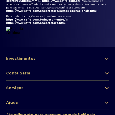
cliente/ouvidoria.htm
ou
https://www.safra.com.br/
Para execução de
ordens via mesa ou Trader Homebroker, os clientes podem entrar em contato
pelo telefone: (11) 3175-7661 (serviço pago, confira os custos em
https://www.safra.com.br/corretora/custos-operacionais.htm
).
Para mais informações sobre investimentos, acesse:
https://www.safra.com.br/investimentos/
e
https://www.safra.com.br/corretora.htm
.
Investimentos
Portfólio de investimentos
Conta Safra
Safra Asset
Abra sua conta
Lista de fundos de investimento
Serviços
Pessoa Física
Private Banking
Acesso rápido
Cartões
Ajuda
Renda fixa
Perda/roubo de celular
Empréstimos e financiamentos
Renda variável
Atendimento ao cliente
2ª via de boletos
Atendimento para pessoas com deficiência