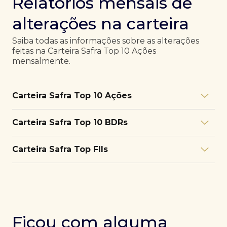
Relatórios mensais de
alterações na carteira
Saiba todas as informações sobre as alterações
feitas na Carteira Safra Top 10 Ações
mensalmente.
Carteira Safra Top 10 Ações
Relatório julho/26
Download
Carteira Safra Top 10 BDRs
PDF
Relatório junho/26
Download
PDF
Relatório julho/26
Download
Carteira Safra Top FIIs
PDF
Relatório maio/26
Download
PDF
Relatório junho/26
Download
PDF
Relatório julho/26
Download
PDF
Relatório abril/26
Download
PDF
Relatório maio/26
Download
PDF
Relatório junho/26
Download
PDF
Ficou com alguma
Relatório março/26
Download
PDF
Relatório abril/26
Download
PDF
Relatório maio/26
Download
PDF