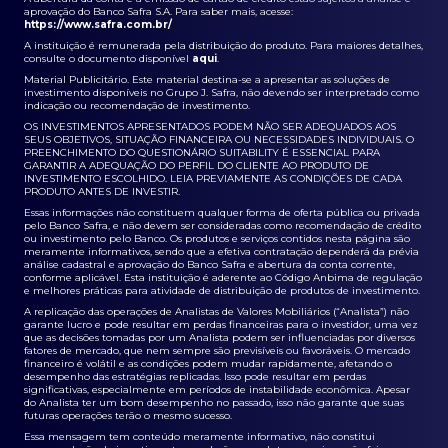
aprovação do Banco Safra S.A. Para saber mais, acesse:
https://www.safra.com.br/
A instituição é remunerada pela distribuição do produto. Para maiores detalhes,
consulte o documento disponível
aqui
.
Material Publicitário. Este material destina-se a apresentar as soluções de
investimento disponíveis no Grupo J. Safra, não devendo ser interpretado como
indicação ou recomendação de investimento.
OS INVESTIMENTOS APRESENTADOS PODEM NÃO SER ADEQUADOS AOS
SEUS OBJETIVOS, SITUAÇÃO FINANCEIRA OU NECESSIDADES INDIVIDUAIS. O
PREENCHIMENTO DO QUESTIONÁRIO SUITABILITY É ESSENCIAL PARA
GARANTIR A ADEQUAÇÃO DO PERFIL DO CLIENTE AO PRODUTO DE
INVESTIMENTO ESCOLHIDO. LEIA PREVIAMENTE AS CONDIÇÕES DE CADA
PRODUTO ANTES DE INVESTIR.
Essas informações não constituem qualquer forma de oferta pública ou privada
pelo Banco Safra, e não devem ser consideradas como recomendação de crédito
ou investimento pelo Banco. Os produtos e serviços contidos nesta página são
meramente informativos, sendo que a efetiva contratação dependerá da prévia
análise cadastral e aprovação do Banco Safra e abertura da conta corrente,
conforme aplicável. Esta instituição é aderente ao Código Anbima de regulação
e melhores práticas para atividade de distribuição de produtos de investimento.
A replicação das operações de Analistas de Valores Mobiliários (“Analista”) não
garante lucro e pode resultar em perdas financeiras para o investidor, uma vez
que as decisões tomadas por um Analista podem ser influenciadas por diversos
fatores de mercado, que nem sempre são previsíveis ou favoráveis. O mercado
financeiro é volátil e as condições podem mudar rapidamente, afetando o
desempenho das estratégias replicadas. Isso pode resultar em perdas
significativas, especialmente em períodos de instabilidade econômica. Apesar
do Analista ter um bom desempenho no passado, isso não garante que suas
futuras operações terão o mesmo sucesso.
Essa mensagem tem conteúdo meramente informativo, não constitui