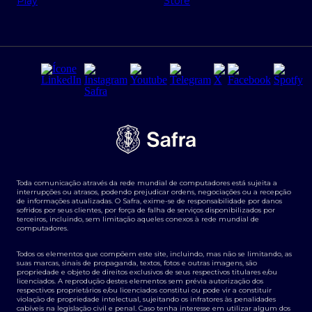
Regras e Parâmetros de Atuação Banco Safra
Seguros para empresas
Relações com investidores
Derivativos
Remuneração Diferenciada FEE BASED
Agronegócios
Segurança da Informação
Tarifas e serviços Pessoa Física
Termos de Uso
Transparência de remuneração
Guia de Classificação de Natureza Cambial
Toda comunicação através da rede mundial de computadores está sujeita a
Termos e Condições para Portabilidade de Investimento
interrupções ou atrasos, podendo prejudicar ordens, negociações ou a recepção
de informações atualizadas. O Safra, exime-se de responsabilidade por danos
sofridos por seus clientes, por força de falha de serviços disponibilizados por
terceiros, incluindo, sem limitação aqueles conexos à rede mundial de
computadores.
Todos os elementos que compõem este site, incluindo, mas não se limitando, as
suas marcas, sinais de propaganda, textos, fotos e outras imagens, são
propriedade e objeto de direitos exclusivos de seus respectivos titulares e/ou
licenciados. A reprodução destes elementos sem prévia autorização dos
respectivos proprietários e/ou licenciados constitui ou pode vir a constituir
violação de propriedade intelectual, sujeitando os infratores às penalidades
cabíveis na legislação civil e penal. Caso tenha interesse em utilizar algum dos