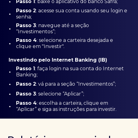
•
Passo 1
: baixe o aplicativo do banco Safra;
Passo
2
: acesse sua conta usando seu login e
•
senha;
Passo 3
: navegue até a seção
•
“Investimentos”;
Passo 4
: selecione a carteira desejada e
•
clique em "Investir".
Investindo pelo Internet Banking (IB)
Passo 1
: faça login na sua conta do Internet
•
Banking;
•
Passo 2
: vá para a seção “Investimentos”;
•
Passo 3
: selecione “Aplicar”;
Passo 4
: escolha a carteira, clique em
•
“Aplicar” e siga as instruções para investir.