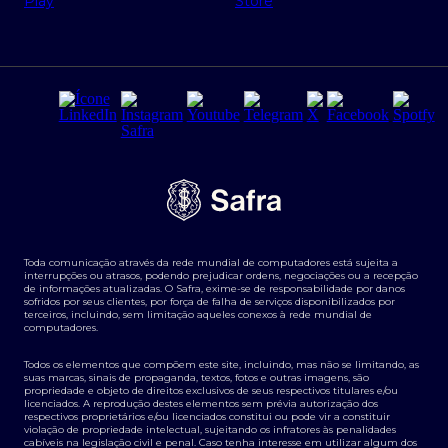
Regras e Parâmetros de Atuação Banco Safra
Seguros para empresas
Relações com investidores
Derivativos
Remuneração Diferenciada FEE BASED
Agronegócios
Segurança da Informação
Tarifas e serviços Pessoa Física
Termos de Uso
Transparência de remuneração
Guia de Classificação de Natureza Cambial
Toda comunicação através da rede mundial de computadores está sujeita a
Termos e Condições para Portabilidade de Investimento
interrupções ou atrasos, podendo prejudicar ordens, negociações ou a recepção
de informações atualizadas. O Safra, exime-se de responsabilidade por danos
sofridos por seus clientes, por força de falha de serviços disponibilizados por
terceiros, incluindo, sem limitação aqueles conexos à rede mundial de
computadores.
Todos os elementos que compõem este site, incluindo, mas não se limitando, as
suas marcas, sinais de propaganda, textos, fotos e outras imagens, são
propriedade e objeto de direitos exclusivos de seus respectivos titulares e/ou
licenciados. A reprodução destes elementos sem prévia autorização dos
respectivos proprietários e/ou licenciados constitui ou pode vir a constituir
violação de propriedade intelectual, sujeitando os infratores às penalidades
cabíveis na legislação civil e penal. Caso tenha interesse em utilizar algum dos