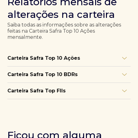
Relatórios mensais de
alterações na carteira
Saiba todas as informações sobre as alterações
feitas na Carteira Safra Top 10 Ações
mensalmente.
Carteira Safra Top 10 Ações
Relatório julho/26
Download
Carteira Safra Top 10 BDRs
PDF
Relatório junho/26
Download
PDF
Relatório julho/26
Download
Carteira Safra Top FIIs
PDF
Relatório maio/26
Download
PDF
Relatório junho/26
Download
PDF
Relatório julho/26
Download
PDF
Relatório abril/26
Download
PDF
Relatório maio/26
Download
PDF
Relatório junho/26
Download
PDF
Ficou com alguma
Relatório março/26
Download
PDF
Relatório abril/26
Download
PDF
Relatório maio/26
Download
PDF