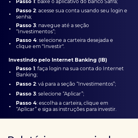
•
Passo 1
: baixe o aplicativo do banco Safra;
Passo
2
: acesse sua conta usando seu login e
•
senha;
Passo 3
: navegue até a seção
•
“Investimentos”;
Passo 4
: selecione a carteira desejada e
•
clique em "Investir".
Investindo pelo Internet Banking (IB)
Passo 1
: faça login na sua conta do Internet
•
Banking;
•
Passo 2
: vá para a seção “Investimentos”;
•
Passo 3
: selecione “Aplicar”;
Passo 4
: escolha a carteira, clique em
•
“Aplicar” e siga as instruções para investir.