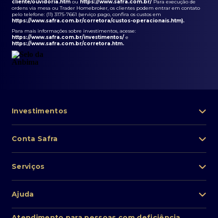
cliente/ouvidoria.htm
ou
https://www.safra.com.br/
Para execução de
ordens via mesa ou Trader Homebroker, os clientes podem entrar em contato
pelo telefone: (11) 3175-7661 (serviço pago, confira os custos em
https://www.safra.com.br/corretora/custos-operacionais.htm
).
Para mais informações sobre investimentos, acesse:
https://www.safra.com.br/investimentos/
e
https://www.safra.com.br/corretora.htm
.
Investimentos
Portfólio de investimentos
Conta Safra
Safra Asset
Abra sua conta
Lista de fundos de investimento
Serviços
Pessoa Física
Private Banking
Acesso rápido
Cartões
Ajuda
Renda fixa
Perda/roubo de celular
Empréstimos e financiamentos
Renda variável
Atendimento ao cliente
2ª via de boletos
Atendimento para pessoas com deficiência