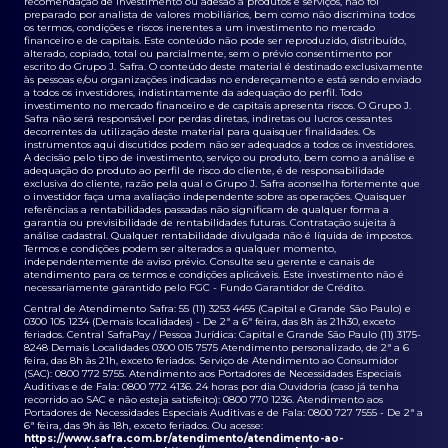
recomendação de investimento ou adesão a produtos e serviços, não foi
preparado por analista de valores mobiliários, bem como não discrimina todos
os termos, condições e riscos inerentes a um investimento no mercado
financeiro e de capitais. Este conteúdo não pode ser reproduzido, distribuído,
alterado, copiado, total ou parcialmente, sem o prévio consentimento por
escrito do Grupo J. Safra. O conteúdo deste material é destinado exclusivamente
às pessoas e/ou organizações indicadas no endereçamento e está sendo enviado
a todos os investidores, indistintamente da adequação do perfil. Todo
investimento no mercado financeiro e de capitais apresenta riscos. O Grupo J.
Safra não será responsável por perdas diretas, indiretas ou lucros cessantes
decorrentes da utilização deste material para quaisquer finalidades. Os
instrumentos aqui discutidos podem não ser adequados a todos os investidores.
A decisão pelo tipo de investimento, serviço ou produto, bem como a análise e
adequação do produto ao perfil de risco do cliente, é de responsabilidade
exclusiva do cliente, razão pela qual o Grupo J. Safra aconselha fortemente que
o investidor faça uma avaliação independente sobre as operações. Quaisquer
referências a rentabilidades passadas não significam de qualquer forma a
garantia ou previsibilidade de rentabilidades futuras. Contratação sujeita à
análise cadastral. Qualquer rentabilidade divulgada não é líquida de impostos.
Termos e condições podem ser alterados a qualquer momento,
independentemente de aviso prévio. Consulte seu gerente e canais de
atendimento para os termos e condições aplicáveis. Este investimento não é
necessariamente garantido pelo FGC - Fundo Garantidor de Crédito.
Central de Atendimento Safra: 55 (11) 3253 4455 (Capital e Grande São Paulo) e
0300 105 1234 (Demais localidades) - De 2ª a 6ª feira, das 8h às 21h30, exceto
feriados. Central SafraPay / Pessoa Jurídica: Capital e Grande São Paulo (11) 3175-
8248 Demais Localidades 0300 015 7575 Atendimento personalizado, de 2ª a 6
feira, das 8h às 21h, exceto feriados. Serviço de Atendimento ao Consumidor
(SAC): 0800 772 5755. Atendimento aos Portadores de Necessidades Especiais
Auditivas e de Fala: 0800 772 4136. 24 horas por dia Ouvidoria (caso já tenha
recorrido ao SAC e não esteja satisfeito): 0800 770 1236. Atendimento aos
Portadores de Necessidades Especiais Auditivas e de Fala: 0800 727 7555 - De 2ª a
6ª feira, das 9h às 18h, exceto feriados. Ou acesse:
https://www.safra.com.br/atendimento/atendimento-ao-