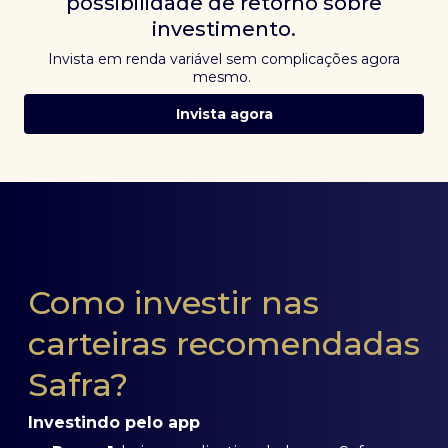
possibilidade de retorno sobre
investimento.
Invista em renda variável sem complicações agora
mesmo.
Invista agora
Como investir nas
carteiras recomendadas
Safra?
Investindo pelo app