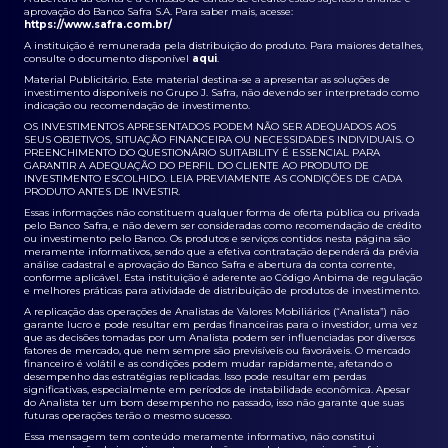
aprovação do Banco Safra S.A. Para saber mais, acesse:
https://www.safra.com.br/
A instituição é remunerada pela distribuição do produto. Para maiores detalhes,
consulte o documento disponível
aqui
.
Material Publicitário. Este material destina-se a apresentar as soluções de
investimento disponíveis no Grupo J. Safra, não devendo ser interpretado como
indicação ou recomendação de investimento.
OS INVESTIMENTOS APRESENTADOS PODEM NÃO SER ADEQUADOS AOS
SEUS OBJETIVOS, SITUAÇÃO FINANCEIRA OU NECESSIDADES INDIVIDUAIS. O
PREENCHIMENTO DO QUESTIONÁRIO SUITABILITY É ESSENCIAL PARA
GARANTIR A ADEQUAÇÃO DO PERFIL DO CLIENTE AO PRODUTO DE
INVESTIMENTO ESCOLHIDO. LEIA PREVIAMENTE AS CONDIÇÕES DE CADA
PRODUTO ANTES DE INVESTIR.
Essas informações não constituem qualquer forma de oferta pública ou privada
pelo Banco Safra, e não devem ser consideradas como recomendação de crédito
ou investimento pelo Banco. Os produtos e serviços contidos nesta página são
meramente informativos, sendo que a efetiva contratação dependerá da prévia
análise cadastral e aprovação do Banco Safra e abertura da conta corrente,
conforme aplicável. Esta instituição é aderente ao Código Anbima de regulação
e melhores práticas para atividade de distribuição de produtos de investimento.
A replicação das operações de Analistas de Valores Mobiliários (“Analista”) não
garante lucro e pode resultar em perdas financeiras para o investidor, uma vez
que as decisões tomadas por um Analista podem ser influenciadas por diversos
fatores de mercado, que nem sempre são previsíveis ou favoráveis. O mercado
financeiro é volátil e as condições podem mudar rapidamente, afetando o
desempenho das estratégias replicadas. Isso pode resultar em perdas
significativas, especialmente em períodos de instabilidade econômica. Apesar
do Analista ter um bom desempenho no passado, isso não garante que suas
futuras operações terão o mesmo sucesso.
Essa mensagem tem conteúdo meramente informativo, não constitui