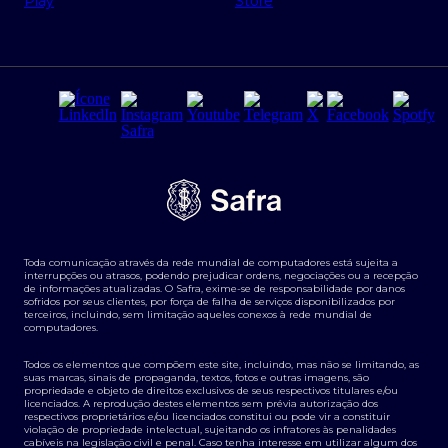
Regras e Parâmetros de Atuação Banco Safra
Seguros para empresas
Relações com investidores
Derivativos
Remuneração Diferenciada FEE BASED
Agronegócios
Segurança da Informação
Tarifas e serviços Pessoa Física
Termos de Uso
Transparência de remuneração
Guia de Classificação de Natureza Cambial
Toda comunicação através da rede mundial de computadores está sujeita a
Termos e Condições para Portabilidade de Investimento
interrupções ou atrasos, podendo prejudicar ordens, negociações ou a recepção
de informações atualizadas. O Safra, exime-se de responsabilidade por danos
sofridos por seus clientes, por força de falha de serviços disponibilizados por
terceiros, incluindo, sem limitação aqueles conexos à rede mundial de
computadores.
Todos os elementos que compõem este site, incluindo, mas não se limitando, as
suas marcas, sinais de propaganda, textos, fotos e outras imagens, são
propriedade e objeto de direitos exclusivos de seus respectivos titulares e/ou
licenciados. A reprodução destes elementos sem prévia autorização dos
respectivos proprietários e/ou licenciados constitui ou pode vir a constituir
violação de propriedade intelectual, sujeitando os infratores às penalidades
cabíveis na legislação civil e penal. Caso tenha interesse em utilizar algum dos