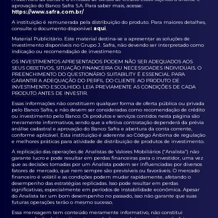
aprovação do Banco Safra S.A. Para saber mais, acesse:
https://www.safra.com.br/
A instituição é remunerada pela distribuição do produto. Para maiores detalhes,
consulte o documento disponível
aqui
.
Material Publicitário. Este material destina-se a apresentar as soluções de
investimento disponíveis no Grupo J. Safra, não devendo ser interpretado como
indicação ou recomendação de investimento.
OS INVESTIMENTOS APRESENTADOS PODEM NÃO SER ADEQUADOS AOS
SEUS OBJETIVOS, SITUAÇÃO FINANCEIRA OU NECESSIDADES INDIVIDUAIS. O
PREENCHIMENTO DO QUESTIONÁRIO SUITABILITY É ESSENCIAL PARA
GARANTIR A ADEQUAÇÃO DO PERFIL DO CLIENTE AO PRODUTO DE
INVESTIMENTO ESCOLHIDO. LEIA PREVIAMENTE AS CONDIÇÕES DE CADA
PRODUTO ANTES DE INVESTIR.
Essas informações não constituem qualquer forma de oferta pública ou privada
pelo Banco Safra, e não devem ser consideradas como recomendação de crédito
ou investimento pelo Banco. Os produtos e serviços contidos nesta página são
meramente informativos, sendo que a efetiva contratação dependerá da prévia
análise cadastral e aprovação do Banco Safra e abertura da conta corrente,
conforme aplicável. Esta instituição é aderente ao Código Anbima de regulação
e melhores práticas para atividade de distribuição de produtos de investimento.
A replicação das operações de Analistas de Valores Mobiliários (“Analista”) não
garante lucro e pode resultar em perdas financeiras para o investidor, uma vez
que as decisões tomadas por um Analista podem ser influenciadas por diversos
fatores de mercado, que nem sempre são previsíveis ou favoráveis. O mercado
financeiro é volátil e as condições podem mudar rapidamente, afetando o
desempenho das estratégias replicadas. Isso pode resultar em perdas
significativas, especialmente em períodos de instabilidade econômica. Apesar
do Analista ter um bom desempenho no passado, isso não garante que suas
futuras operações terão o mesmo sucesso.
Essa mensagem tem conteúdo meramente informativo, não constitui