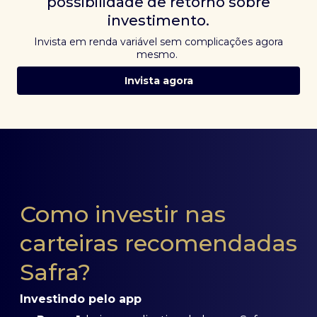
possibilidade de retorno sobre
investimento.
Invista em renda variável sem complicações agora
mesmo.
Invista agora
Como investir nas
carteiras recomendadas
Safra?
Investindo pelo app