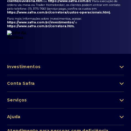
cliente/ouvidoria.htm
ou
https://www.safra.com.br/
Para execução de
ordens via mesa ou Trader Homebroker, os clientes podem entrar em contato
pelo telefone: (11) 3175-7661 (serviço pago, confira os custos em
https://www.safra.com.br/corretora/custos-operacionais.htm
).
Para mais informações sobre investimentos, acesse:
https://www.safra.com.br/investimentos/
e
https://www.safra.com.br/corretora.htm
.
Investimentos
Portfólio de investimentos
Conta Safra
Safra Asset
Abra sua conta
Lista de fundos de investimento
Serviços
Pessoa Física
Private Banking
Acesso rápido
Cartões
Ajuda
Renda fixa
Perda/roubo de celular
Empréstimos e financiamentos
Renda variável
Atendimento ao cliente
2ª via de boletos
Atendimento para pessoas com deficiência