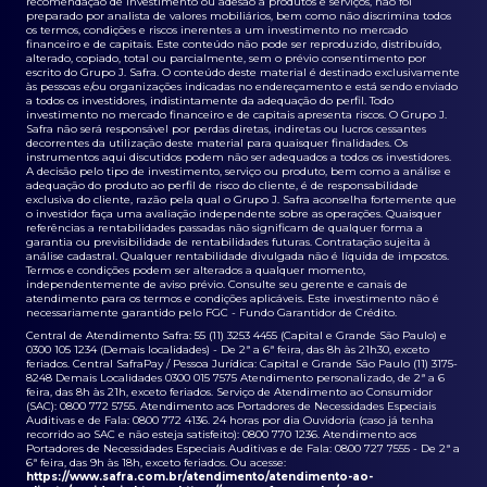
recomendação de investimento ou adesão a produtos e serviços, não foi
preparado por analista de valores mobiliários, bem como não discrimina todos
os termos, condições e riscos inerentes a um investimento no mercado
financeiro e de capitais. Este conteúdo não pode ser reproduzido, distribuído,
alterado, copiado, total ou parcialmente, sem o prévio consentimento por
escrito do Grupo J. Safra. O conteúdo deste material é destinado exclusivamente
às pessoas e/ou organizações indicadas no endereçamento e está sendo enviado
a todos os investidores, indistintamente da adequação do perfil. Todo
investimento no mercado financeiro e de capitais apresenta riscos. O Grupo J.
Safra não será responsável por perdas diretas, indiretas ou lucros cessantes
decorrentes da utilização deste material para quaisquer finalidades. Os
instrumentos aqui discutidos podem não ser adequados a todos os investidores.
A decisão pelo tipo de investimento, serviço ou produto, bem como a análise e
adequação do produto ao perfil de risco do cliente, é de responsabilidade
exclusiva do cliente, razão pela qual o Grupo J. Safra aconselha fortemente que
o investidor faça uma avaliação independente sobre as operações. Quaisquer
referências a rentabilidades passadas não significam de qualquer forma a
garantia ou previsibilidade de rentabilidades futuras. Contratação sujeita à
análise cadastral. Qualquer rentabilidade divulgada não é líquida de impostos.
Termos e condições podem ser alterados a qualquer momento,
independentemente de aviso prévio. Consulte seu gerente e canais de
atendimento para os termos e condições aplicáveis. Este investimento não é
necessariamente garantido pelo FGC - Fundo Garantidor de Crédito.
Central de Atendimento Safra: 55 (11) 3253 4455 (Capital e Grande São Paulo) e
0300 105 1234 (Demais localidades) - De 2ª a 6ª feira, das 8h às 21h30, exceto
feriados. Central SafraPay / Pessoa Jurídica: Capital e Grande São Paulo (11) 3175-
8248 Demais Localidades 0300 015 7575 Atendimento personalizado, de 2ª a 6
feira, das 8h às 21h, exceto feriados. Serviço de Atendimento ao Consumidor
(SAC): 0800 772 5755. Atendimento aos Portadores de Necessidades Especiais
Auditivas e de Fala: 0800 772 4136. 24 horas por dia Ouvidoria (caso já tenha
recorrido ao SAC e não esteja satisfeito): 0800 770 1236. Atendimento aos
Portadores de Necessidades Especiais Auditivas e de Fala: 0800 727 7555 - De 2ª a
6ª feira, das 9h às 18h, exceto feriados. Ou acesse:
https://www.safra.com.br/atendimento/atendimento-ao-