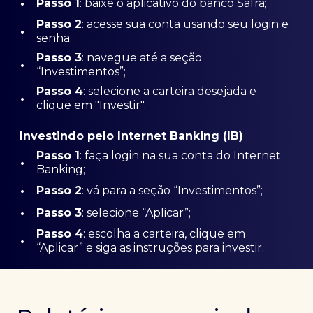
•
Passo 1
: baixe o aplicativo do banco Safra;
Passo
2
: acesse sua conta usando seu login e
•
senha;
Passo 3
: navegue até a seção
•
“Investimentos”;
Passo 4
: selecione a carteira desejada e
•
clique em "Investir".
Investindo pelo Internet Banking (IB)
Passo 1
: faça login na sua conta do Internet
•
Banking;
•
Passo 2
: vá para a seção “Investimentos”;
•
Passo 3
: selecione “Aplicar”;
Passo 4
: escolha a carteira, clique em
•
“Aplicar” e siga as instruções para investir.