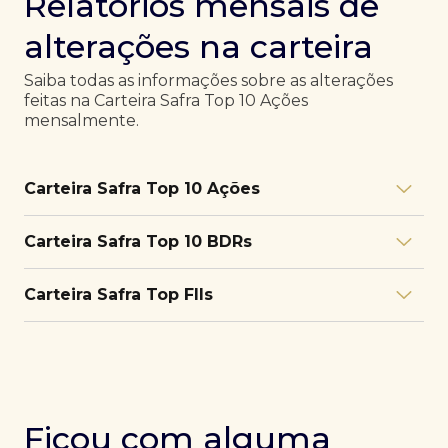
Relatórios mensais de
alterações na carteira
Saiba todas as informações sobre as alterações
feitas na Carteira Safra Top 10 Ações
mensalmente.
Carteira Safra Top 10 Ações
Relatório julho/26
Download
Carteira Safra Top 10 BDRs
PDF
Relatório junho/26
Download
PDF
Relatório julho/26
Download
Carteira Safra Top FIIs
PDF
Relatório maio/26
Download
PDF
Relatório junho/26
Download
PDF
Relatório julho/26
Download
PDF
Relatório abril/26
Download
PDF
Relatório maio/26
Download
PDF
Relatório junho/26
Download
PDF
Ficou com alguma
Relatório março/26
Download
PDF
Relatório abril/26
Download
PDF
Relatório maio/26
Download
PDF