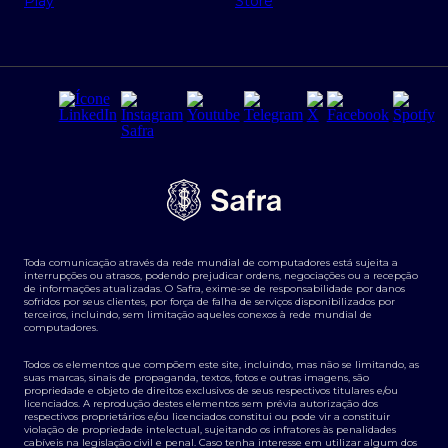
Regras e Parâmetros de Atuação Banco Safra
Seguros para empresas
Relações com investidores
Derivativos
Remuneração Diferenciada FEE BASED
Agronegócios
Segurança da Informação
Tarifas e serviços Pessoa Física
Termos de Uso
Transparência de remuneração
Guia de Classificação de Natureza Cambial
Toda comunicação através da rede mundial de computadores está sujeita a
Termos e Condições para Portabilidade de Investimento
interrupções ou atrasos, podendo prejudicar ordens, negociações ou a recepção
de informações atualizadas. O Safra, exime-se de responsabilidade por danos
sofridos por seus clientes, por força de falha de serviços disponibilizados por
terceiros, incluindo, sem limitação aqueles conexos à rede mundial de
computadores.
Todos os elementos que compõem este site, incluindo, mas não se limitando, as
suas marcas, sinais de propaganda, textos, fotos e outras imagens, são
propriedade e objeto de direitos exclusivos de seus respectivos titulares e/ou
licenciados. A reprodução destes elementos sem prévia autorização dos
respectivos proprietários e/ou licenciados constitui ou pode vir a constituir
violação de propriedade intelectual, sujeitando os infratores às penalidades
cabíveis na legislação civil e penal. Caso tenha interesse em utilizar algum dos