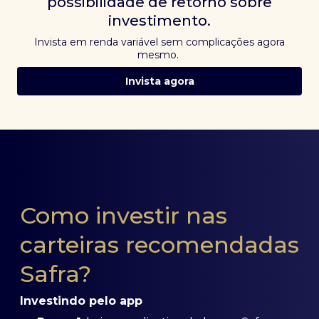
possibilidade de retorno sobre
investimento.
Invista em renda variável sem complicações agora
mesmo.
Invista agora
Como investir nas
carteiras recomendadas
Safra?
Investindo pelo app