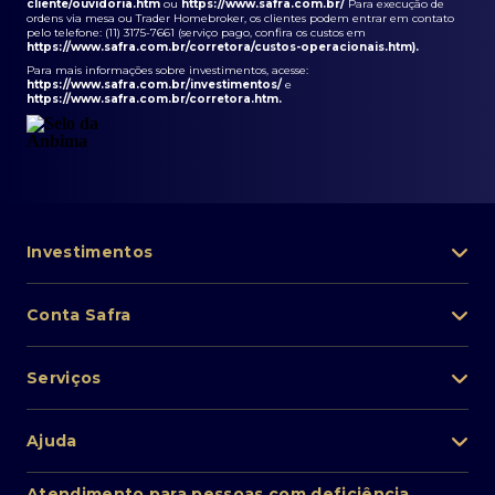
cliente/ouvidoria.htm
ou
https://www.safra.com.br/
Para execução de
ordens via mesa ou Trader Homebroker, os clientes podem entrar em contato
pelo telefone: (11) 3175-7661 (serviço pago, confira os custos em
https://www.safra.com.br/corretora/custos-operacionais.htm
).
Para mais informações sobre investimentos, acesse:
https://www.safra.com.br/investimentos/
e
https://www.safra.com.br/corretora.htm
.
Investimentos
Portfólio de investimentos
Conta Safra
Safra Asset
Abra sua conta
Lista de fundos de investimento
Serviços
Pessoa Física
Private Banking
Acesso rápido
Cartões
Ajuda
Renda fixa
Perda/roubo de celular
Empréstimos e financiamentos
Renda variável
Atendimento ao cliente
2ª via de boletos
Atendimento para pessoas com deficiência