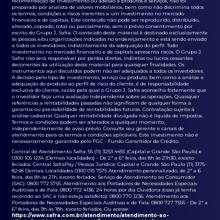
recomendação de investimento ou adesão a produtos e serviços, não foi
preparado por analista de valores mobiliários, bem como não discrimina todos
os termos, condições e riscos inerentes a um investimento no mercado
financeiro e de capitais. Este conteúdo não pode ser reproduzido, distribuído,
alterado, copiado, total ou parcialmente, sem o prévio consentimento por
escrito do Grupo J. Safra. O conteúdo deste material é destinado exclusivamente
às pessoas e/ou organizações indicadas no endereçamento e está sendo enviado
a todos os investidores, indistintamente da adequação do perfil. Todo
investimento no mercado financeiro e de capitais apresenta riscos. O Grupo J.
Safra não será responsável por perdas diretas, indiretas ou lucros cessantes
decorrentes da utilização deste material para quaisquer finalidades. Os
instrumentos aqui discutidos podem não ser adequados a todos os investidores.
A decisão pelo tipo de investimento, serviço ou produto, bem como a análise e
adequação do produto ao perfil de risco do cliente, é de responsabilidade
exclusiva do cliente, razão pela qual o Grupo J. Safra aconselha fortemente que
o investidor faça uma avaliação independente sobre as operações. Quaisquer
referências a rentabilidades passadas não significam de qualquer forma a
garantia ou previsibilidade de rentabilidades futuras. Contratação sujeita à
análise cadastral. Qualquer rentabilidade divulgada não é líquida de impostos.
Termos e condições podem ser alterados a qualquer momento,
independentemente de aviso prévio. Consulte seu gerente e canais de
atendimento para os termos e condições aplicáveis. Este investimento não é
necessariamente garantido pelo FGC - Fundo Garantidor de Crédito.
Central de Atendimento Safra: 55 (11) 3253 4455 (Capital e Grande São Paulo) e
0300 105 1234 (Demais localidades) - De 2ª a 6ª feira, das 8h às 21h30, exceto
feriados. Central SafraPay / Pessoa Jurídica: Capital e Grande São Paulo (11) 3175-
8248 Demais Localidades 0300 015 7575 Atendimento personalizado, de 2ª a 6
feira, das 8h às 21h, exceto feriados. Serviço de Atendimento ao Consumidor
(SAC): 0800 772 5755. Atendimento aos Portadores de Necessidades Especiais
Auditivas e de Fala: 0800 772 4136. 24 horas por dia Ouvidoria (caso já tenha
recorrido ao SAC e não esteja satisfeito): 0800 770 1236. Atendimento aos
Portadores de Necessidades Especiais Auditivas e de Fala: 0800 727 7555 - De 2ª a
6ª feira, das 9h às 18h, exceto feriados. Ou acesse:
https://www.safra.com.br/atendimento/atendimento-ao-