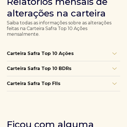
Relatórios mensais de
alterações na carteira
Saiba todas as informações sobre as alterações
feitas na Carteira Safra Top 10 Ações
mensalmente.
Carteira Safra Top 10 Ações
Relatório julho/26
Download
Carteira Safra Top 10 BDRs
PDF
Relatório junho/26
Download
PDF
Relatório julho/26
Download
Carteira Safra Top FIIs
PDF
Relatório maio/26
Download
PDF
Relatório junho/26
Download
PDF
Relatório julho/26
Download
PDF
Relatório abril/26
Download
PDF
Relatório maio/26
Download
PDF
Relatório junho/26
Download
PDF
Ficou com alguma
Relatório março/26
Download
PDF
Relatório abril/26
Download
PDF
Relatório maio/26
Download
PDF