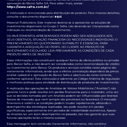
aprovação do Banco Safra S.A. Para saber mais, acesse:
https://www.safra.com.br/
A instituição é remunerada pela distribuição do produto. Para maiores detalhes,
consulte o documento disponível
aqui
.
Material Publicitário. Este material destina-se a apresentar as soluções de
investimento disponíveis no Grupo J. Safra, não devendo ser interpretado como
indicação ou recomendação de investimento.
OS INVESTIMENTOS APRESENTADOS PODEM NÃO SER ADEQUADOS AOS
SEUS OBJETIVOS, SITUAÇÃO FINANCEIRA OU NECESSIDADES INDIVIDUAIS. O
PREENCHIMENTO DO QUESTIONÁRIO SUITABILITY É ESSENCIAL PARA
GARANTIR A ADEQUAÇÃO DO PERFIL DO CLIENTE AO PRODUTO DE
INVESTIMENTO ESCOLHIDO. LEIA PREVIAMENTE AS CONDIÇÕES DE CADA
PRODUTO ANTES DE INVESTIR.
Essas informações não constituem qualquer forma de oferta pública ou privada
pelo Banco Safra, e não devem ser consideradas como recomendação de crédito
ou investimento pelo Banco. Os produtos e serviços contidos nesta página são
meramente informativos, sendo que a efetiva contratação dependerá da prévia
análise cadastral e aprovação do Banco Safra e abertura da conta corrente,
conforme aplicável. Esta instituição é aderente ao Código Anbima de regulação
e melhores práticas para atividade de distribuição de produtos de investimento.
A replicação das operações de Analistas de Valores Mobiliários (“Analista”) não
garante lucro e pode resultar em perdas financeiras para o investidor, uma vez
que as decisões tomadas por um Analista podem ser influenciadas por diversos
fatores de mercado, que nem sempre são previsíveis ou favoráveis. O mercado
financeiro é volátil e as condições podem mudar rapidamente, afetando o
desempenho das estratégias replicadas. Isso pode resultar em perdas
significativas, especialmente em períodos de instabilidade econômica. Apesar
do Analista ter um bom desempenho no passado, isso não garante que suas
futuras operações terão o mesmo sucesso.
Essa mensagem tem conteúdo meramente informativo, não constitui