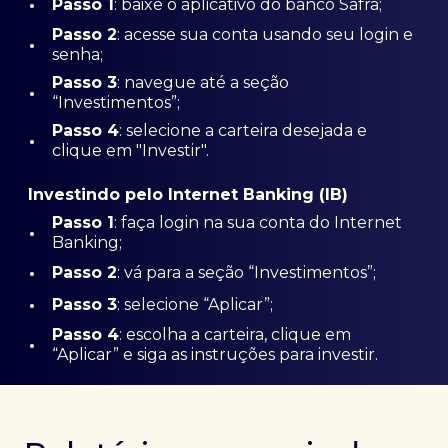
•
Passo 1
: baixe o aplicativo do banco Safra;
Passo
2
: acesse sua conta usando seu login e
•
senha;
Passo 3
: navegue até a seção
•
“Investimentos”;
Passo 4
: selecione a carteira desejada e
•
clique em "Investir".
Investindo pelo Internet Banking (IB)
Passo 1
: faça login na sua conta do Internet
•
Banking;
•
Passo 2
: vá para a seção “Investimentos”;
•
Passo 3
: selecione “Aplicar”;
Passo 4
: escolha a carteira, clique em
•
“Aplicar” e siga as instruções para investir.