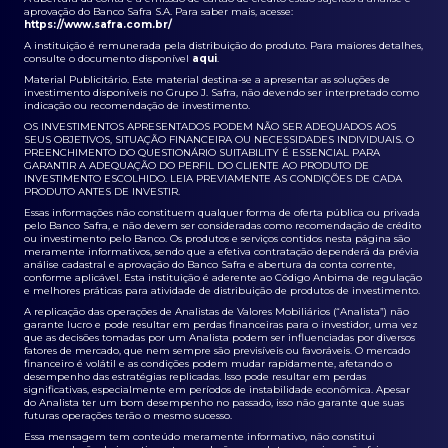
aprovação do Banco Safra S.A. Para saber mais, acesse:
https://www.safra.com.br/
A instituição é remunerada pela distribuição do produto. Para maiores detalhes,
consulte o documento disponível
aqui
.
Material Publicitário. Este material destina-se a apresentar as soluções de
investimento disponíveis no Grupo J. Safra, não devendo ser interpretado como
indicação ou recomendação de investimento.
OS INVESTIMENTOS APRESENTADOS PODEM NÃO SER ADEQUADOS AOS
SEUS OBJETIVOS, SITUAÇÃO FINANCEIRA OU NECESSIDADES INDIVIDUAIS. O
PREENCHIMENTO DO QUESTIONÁRIO SUITABILITY É ESSENCIAL PARA
GARANTIR A ADEQUAÇÃO DO PERFIL DO CLIENTE AO PRODUTO DE
INVESTIMENTO ESCOLHIDO. LEIA PREVIAMENTE AS CONDIÇÕES DE CADA
PRODUTO ANTES DE INVESTIR.
Essas informações não constituem qualquer forma de oferta pública ou privada
pelo Banco Safra, e não devem ser consideradas como recomendação de crédito
ou investimento pelo Banco. Os produtos e serviços contidos nesta página são
meramente informativos, sendo que a efetiva contratação dependerá da prévia
análise cadastral e aprovação do Banco Safra e abertura da conta corrente,
conforme aplicável. Esta instituição é aderente ao Código Anbima de regulação
e melhores práticas para atividade de distribuição de produtos de investimento.
A replicação das operações de Analistas de Valores Mobiliários (“Analista”) não
garante lucro e pode resultar em perdas financeiras para o investidor, uma vez
que as decisões tomadas por um Analista podem ser influenciadas por diversos
fatores de mercado, que nem sempre são previsíveis ou favoráveis. O mercado
financeiro é volátil e as condições podem mudar rapidamente, afetando o
desempenho das estratégias replicadas. Isso pode resultar em perdas
significativas, especialmente em períodos de instabilidade econômica. Apesar
do Analista ter um bom desempenho no passado, isso não garante que suas
futuras operações terão o mesmo sucesso.
Essa mensagem tem conteúdo meramente informativo, não constitui