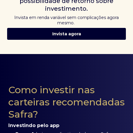
possibilidade de retorno sobre
investimento.
Invista em renda variável sem complicações agora
mesmo.
Invista agora
Como investir nas
carteiras recomendadas
Safra?
Investindo pelo app