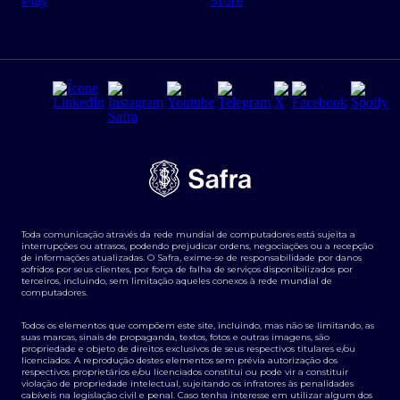
Regras e Parâmetros de Atuação Banco Safra
Seguros para empresas
Relações com investidores
Derivativos
Remuneração Diferenciada FEE BASED
Agronegócios
Segurança da Informação
Tarifas e serviços Pessoa Física
Termos de Uso
Transparência de remuneração
Guia de Classificação de Natureza Cambial
Toda comunicação através da rede mundial de computadores está sujeita a
Termos e Condições para Portabilidade de Investimento
interrupções ou atrasos, podendo prejudicar ordens, negociações ou a recepção
de informações atualizadas. O Safra, exime-se de responsabilidade por danos
sofridos por seus clientes, por força de falha de serviços disponibilizados por
terceiros, incluindo, sem limitação aqueles conexos à rede mundial de
computadores.
Todos os elementos que compõem este site, incluindo, mas não se limitando, as
suas marcas, sinais de propaganda, textos, fotos e outras imagens, são
propriedade e objeto de direitos exclusivos de seus respectivos titulares e/ou
licenciados. A reprodução destes elementos sem prévia autorização dos
respectivos proprietários e/ou licenciados constitui ou pode vir a constituir
violação de propriedade intelectual, sujeitando os infratores às penalidades
cabíveis na legislação civil e penal. Caso tenha interesse em utilizar algum dos