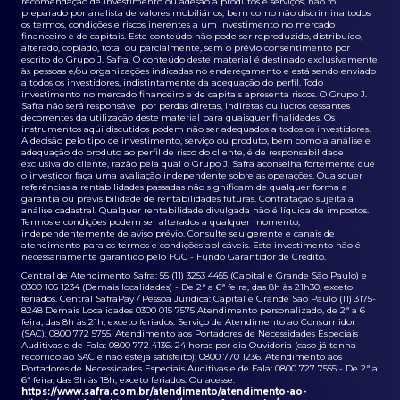
recomendação de investimento ou adesão a produtos e serviços, não foi
preparado por analista de valores mobiliários, bem como não discrimina todos
os termos, condições e riscos inerentes a um investimento no mercado
financeiro e de capitais. Este conteúdo não pode ser reproduzido, distribuído,
alterado, copiado, total ou parcialmente, sem o prévio consentimento por
escrito do Grupo J. Safra. O conteúdo deste material é destinado exclusivamente
às pessoas e/ou organizações indicadas no endereçamento e está sendo enviado
a todos os investidores, indistintamente da adequação do perfil. Todo
investimento no mercado financeiro e de capitais apresenta riscos. O Grupo J.
Safra não será responsável por perdas diretas, indiretas ou lucros cessantes
decorrentes da utilização deste material para quaisquer finalidades. Os
instrumentos aqui discutidos podem não ser adequados a todos os investidores.
A decisão pelo tipo de investimento, serviço ou produto, bem como a análise e
adequação do produto ao perfil de risco do cliente, é de responsabilidade
exclusiva do cliente, razão pela qual o Grupo J. Safra aconselha fortemente que
o investidor faça uma avaliação independente sobre as operações. Quaisquer
referências a rentabilidades passadas não significam de qualquer forma a
garantia ou previsibilidade de rentabilidades futuras. Contratação sujeita à
análise cadastral. Qualquer rentabilidade divulgada não é líquida de impostos.
Termos e condições podem ser alterados a qualquer momento,
independentemente de aviso prévio. Consulte seu gerente e canais de
atendimento para os termos e condições aplicáveis. Este investimento não é
necessariamente garantido pelo FGC - Fundo Garantidor de Crédito.
Central de Atendimento Safra: 55 (11) 3253 4455 (Capital e Grande São Paulo) e
0300 105 1234 (Demais localidades) - De 2ª a 6ª feira, das 8h às 21h30, exceto
feriados. Central SafraPay / Pessoa Jurídica: Capital e Grande São Paulo (11) 3175-
8248 Demais Localidades 0300 015 7575 Atendimento personalizado, de 2ª a 6
feira, das 8h às 21h, exceto feriados. Serviço de Atendimento ao Consumidor
(SAC): 0800 772 5755. Atendimento aos Portadores de Necessidades Especiais
Auditivas e de Fala: 0800 772 4136. 24 horas por dia Ouvidoria (caso já tenha
recorrido ao SAC e não esteja satisfeito): 0800 770 1236. Atendimento aos
Portadores de Necessidades Especiais Auditivas e de Fala: 0800 727 7555 - De 2ª a
6ª feira, das 9h às 18h, exceto feriados. Ou acesse:
https://www.safra.com.br/atendimento/atendimento-ao-