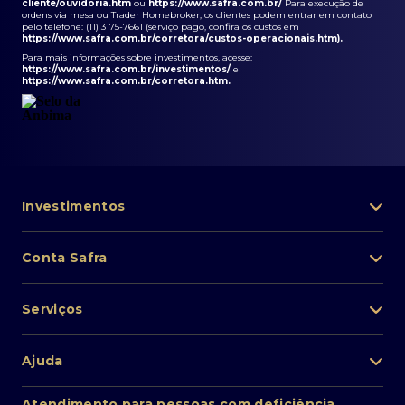
cliente/ouvidoria.htm
ou
https://www.safra.com.br/
Para execução de
ordens via mesa ou Trader Homebroker, os clientes podem entrar em contato
pelo telefone: (11) 3175-7661 (serviço pago, confira os custos em
https://www.safra.com.br/corretora/custos-operacionais.htm
).
Para mais informações sobre investimentos, acesse:
https://www.safra.com.br/investimentos/
e
https://www.safra.com.br/corretora.htm
.
Investimentos
Portfólio de investimentos
Conta Safra
Safra Asset
Abra sua conta
Lista de fundos de investimento
Serviços
Pessoa Física
Private Banking
Acesso rápido
Cartões
Ajuda
Renda fixa
Perda/roubo de celular
Empréstimos e financiamentos
Renda variável
Atendimento ao cliente
2ª via de boletos
Atendimento para pessoas com deficiência