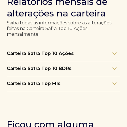
Relatórios mensais de
alterações na carteira
Saiba todas as informações sobre as alterações
feitas na Carteira Safra Top 10 Ações
mensalmente.
Carteira Safra Top 10 Ações
Relatório julho/26
Download
Carteira Safra Top 10 BDRs
PDF
Relatório junho/26
Download
PDF
Relatório julho/26
Download
Carteira Safra Top FIIs
PDF
Relatório maio/26
Download
PDF
Relatório junho/26
Download
PDF
Relatório julho/26
Download
PDF
Relatório abril/26
Download
PDF
Relatório maio/26
Download
PDF
Relatório junho/26
Download
PDF
Ficou com alguma
Relatório março/26
Download
PDF
Relatório abril/26
Download
PDF
Relatório maio/26
Download
PDF