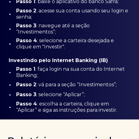
•
Passo 1
: baixe o aplicativo do banco Safra;
Passo
2
: acesse sua conta usando seu login e
•
senha;
Passo 3
: navegue até a seção
•
“Investimentos”;
Passo 4
: selecione a carteira desejada e
•
clique em "Investir".
Investindo pelo Internet Banking (IB)
Passo 1
: faça login na sua conta do Internet
•
Banking;
•
Passo 2
: vá para a seção “Investimentos”;
•
Passo 3
: selecione “Aplicar”;
Passo 4
: escolha a carteira, clique em
•
“Aplicar” e siga as instruções para investir.