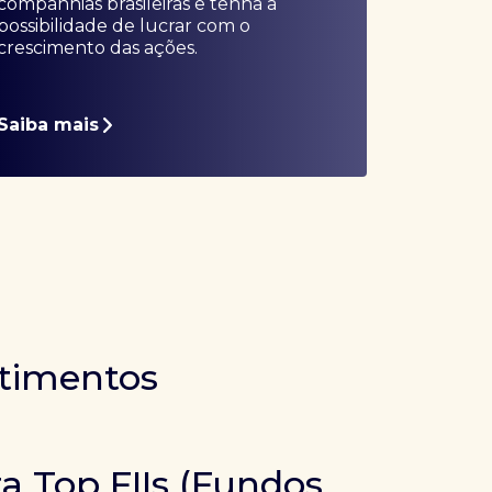
companhias brasileiras e tenha a
possibilidade de lucrar com o
crescimento das ações.
Saiba mais
stimentos
ra Top FIIs (Fundos