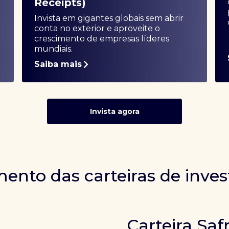
Receipts)
Invista em gigantes globais sem abrir
conta no exterior e aproveite o
crescimento de empresas líderes
mundiais.
Saiba mais
Invista agora
ento das carteiras de inve
Carteira Saf