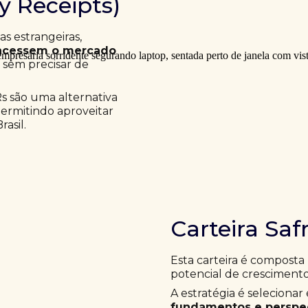
ry Receipts)
 estrangeiras,
acessem o mercado
a sem precisar de
Rs são uma alternativa
permitindo aproveitar
asil.
Carteira Saf
Esta carteira é composta
potencial de crescimento
A estratégia é selecion
fundamentos e perspec