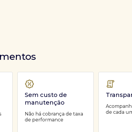
timentos
Sem custo de
Transpa
manutenção
Acompanhe 
de cada um
s
Não há cobrança de taxa
de performance