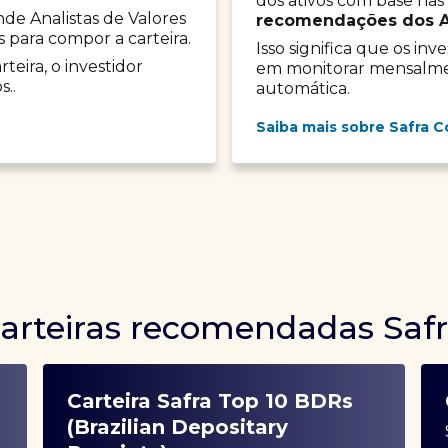
dos ativos com base nas
onde Analistas de Valores
recomendações dos Ana
s para compor a carteira.
Isso significa que os in
teira, o investidor
em monitorar mensalment
s..
automática.
Saiba mais sobre Safra C
arteiras recomendadas Saf
Carteira Safra Top 10 BDRs
(Brazilian Depositary