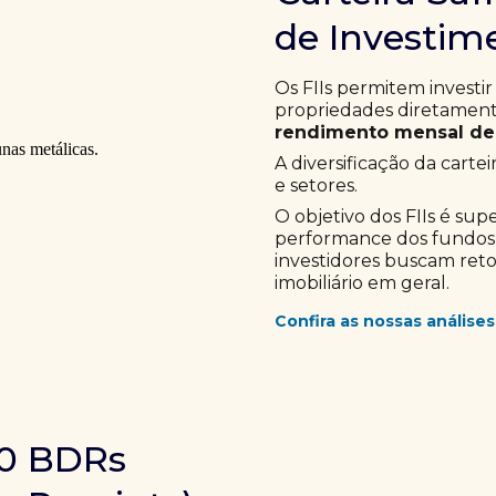
de Investime
Os FIIs permitem investir
propriedades diretamente
rendimento mensal de 
A diversificação da cartei
e setores.
O objetivo dos FIIs é sup
performance dos fundos im
investidores buscam ret
imobiliário em geral.
Confira as nossas análises
10 BDRs