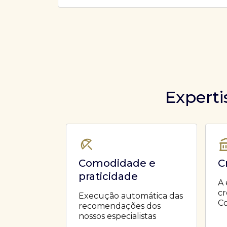
Ofertas Públicas
Open Finance
Derivativos
Transferência de ativos
Safra para médicos
Agronegócios
Experti
Comodidade e
C
praticidade
A 
cr
Execução automática das
Co
recomendações dos
nossos especialistas