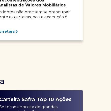
recomendações dos
listas de Valores Mobiliários
.
vestidores não precisam se preocupar
e as carteiras, pois a execução é
orretora
ra
Carteira Safra Top 10 Ações
Se torne acionista de grandes