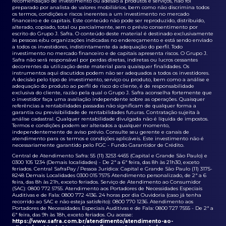
recomendação de investimento ou adesão a produtos e serviços, não foi
preparado por analista de valores mobiliários, bem como não discrimina todos
os termos, condições e riscos inerentes a um investimento no mercado
financeiro e de capitais. Este conteúdo não pode ser reproduzido, distribuído,
alterado, copiado, total ou parcialmente, sem o prévio consentimento por
escrito do Grupo J. Safra. O conteúdo deste material é destinado exclusivamente
às pessoas e/ou organizações indicadas no endereçamento e está sendo enviado
a todos os investidores, indistintamente da adequação do perfil. Todo
investimento no mercado financeiro e de capitais apresenta riscos. O Grupo J.
Safra não será responsável por perdas diretas, indiretas ou lucros cessantes
decorrentes da utilização deste material para quaisquer finalidades. Os
instrumentos aqui discutidos podem não ser adequados a todos os investidores.
A decisão pelo tipo de investimento, serviço ou produto, bem como a análise e
adequação do produto ao perfil de risco do cliente, é de responsabilidade
exclusiva do cliente, razão pela qual o Grupo J. Safra aconselha fortemente que
o investidor faça uma avaliação independente sobre as operações. Quaisquer
referências a rentabilidades passadas não significam de qualquer forma a
garantia ou previsibilidade de rentabilidades futuras. Contratação sujeita à
análise cadastral. Qualquer rentabilidade divulgada não é líquida de impostos.
Termos e condições podem ser alterados a qualquer momento,
independentemente de aviso prévio. Consulte seu gerente e canais de
atendimento para os termos e condições aplicáveis. Este investimento não é
necessariamente garantido pelo FGC - Fundo Garantidor de Crédito.
Central de Atendimento Safra: 55 (11) 3253 4455 (Capital e Grande São Paulo) e
0300 105 1234 (Demais localidades) - De 2ª a 6ª feira, das 8h às 21h30, exceto
feriados. Central SafraPay / Pessoa Jurídica: Capital e Grande São Paulo (11) 3175-
8248 Demais Localidades 0300 015 7575 Atendimento personalizado, de 2ª a 6
feira, das 8h às 21h, exceto feriados. Serviço de Atendimento ao Consumidor
(SAC): 0800 772 5755. Atendimento aos Portadores de Necessidades Especiais
Auditivas e de Fala: 0800 772 4136. 24 horas por dia Ouvidoria (caso já tenha
recorrido ao SAC e não esteja satisfeito): 0800 770 1236. Atendimento aos
Portadores de Necessidades Especiais Auditivas e de Fala: 0800 727 7555 - De 2ª a
6ª feira, das 9h às 18h, exceto feriados. Ou acesse:
https://www.safra.com.br/atendimento/atendimento-ao-