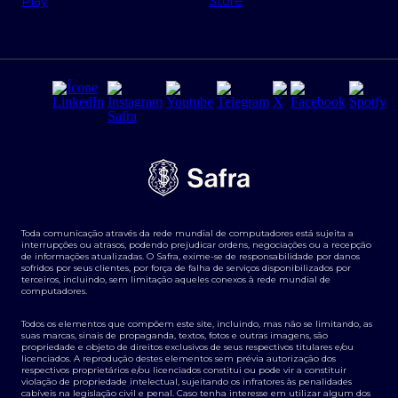
Regras e Parâmetros de Atuação Banco Safra
Seguros para empresas
Relações com investidores
Derivativos
Remuneração Diferenciada FEE BASED
Agronegócios
Segurança da Informação
Tarifas e serviços Pessoa Física
Termos de Uso
Transparência de remuneração
Guia de Classificação de Natureza Cambial
Toda comunicação através da rede mundial de computadores está sujeita a
Termos e Condições para Portabilidade de Investimento
interrupções ou atrasos, podendo prejudicar ordens, negociações ou a recepção
de informações atualizadas. O Safra, exime-se de responsabilidade por danos
sofridos por seus clientes, por força de falha de serviços disponibilizados por
terceiros, incluindo, sem limitação aqueles conexos à rede mundial de
computadores.
Todos os elementos que compõem este site, incluindo, mas não se limitando, as
suas marcas, sinais de propaganda, textos, fotos e outras imagens, são
propriedade e objeto de direitos exclusivos de seus respectivos titulares e/ou
licenciados. A reprodução destes elementos sem prévia autorização dos
respectivos proprietários e/ou licenciados constitui ou pode vir a constituir
violação de propriedade intelectual, sujeitando os infratores às penalidades
cabíveis na legislação civil e penal. Caso tenha interesse em utilizar algum dos