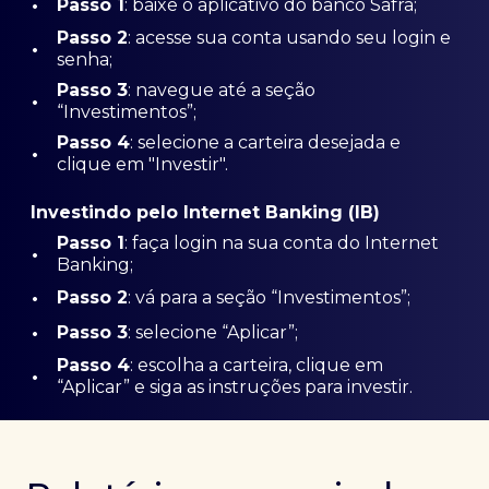
•
Passo 1
: baixe o aplicativo do banco Safra;
Passo
2
: acesse sua conta usando seu login e
•
senha;
Passo 3
: navegue até a seção
•
“Investimentos”;
Passo 4
: selecione a carteira desejada e
•
clique em "Investir".
Investindo pelo Internet Banking (IB)
Passo 1
: faça login na sua conta do Internet
•
Banking;
•
Passo 2
: vá para a seção “Investimentos”;
•
Passo 3
: selecione “Aplicar”;
Passo 4
: escolha a carteira, clique em
•
“Aplicar” e siga as instruções para investir.