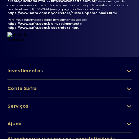
cliente/ouvidoria.htm
ou
https://www.safra.com.br/
Para execução de
ordens via mesa ou Trader Homebroker, os clientes podem entrar em contato
pelo telefone: (11) 3175-7661 (serviço pago, confira os custos em
https://www.safra.com.br/corretora/custos-operacionais.htm
).
Para mais informações sobre investimentos, acesse:
https://www.safra.com.br/investimentos/
e
https://www.safra.com.br/corretora.htm
.
Investimentos
Portfólio de investimentos
Conta Safra
Safra Asset
Abra sua conta
Lista de fundos de investimento
Serviços
Pessoa Física
Private Banking
Acesso rápido
Cartões
Ajuda
Renda fixa
Perda/roubo de celular
Empréstimos e financiamentos
Renda variável
Atendimento ao cliente
2ª via de boletos
Atendimento para pessoas com deficiência