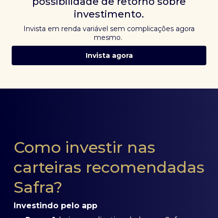
possibilidade de retorno sobre
investimento.
Invista em renda variável sem complicações agora
mesmo.
Invista agora
Como investir nas
carteiras recomendadas
Safra?
Investindo pelo app