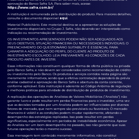
aprovação do Banco Safra S.A. Para saber mais, acesse:
https://www.safra.com.br/
A instituição é remunerada pela distribuição do produto. Para maiores detalhes,
consulte o documento disponível
aqui
.
Material Publicitário. Este material destina-se a apresentar as soluções de
investimento disponíveis no Grupo J. Safra, não devendo ser interpretado como
indicação ou recomendação de investimento.
OS INVESTIMENTOS APRESENTADOS PODEM NÃO SER ADEQUADOS AOS
SEUS OBJETIVOS, SITUAÇÃO FINANCEIRA OU NECESSIDADES INDIVIDUAIS. O
PREENCHIMENTO DO QUESTIONÁRIO SUITABILITY É ESSENCIAL PARA
GARANTIR A ADEQUAÇÃO DO PERFIL DO CLIENTE AO PRODUTO DE
INVESTIMENTO ESCOLHIDO. LEIA PREVIAMENTE AS CONDIÇÕES DE CADA
PRODUTO ANTES DE INVESTIR.
Essas informações não constituem qualquer forma de oferta pública ou privada
pelo Banco Safra, e não devem ser consideradas como recomendação de crédito
ou investimento pelo Banco. Os produtos e serviços contidos nesta página são
meramente informativos, sendo que a efetiva contratação dependerá da prévia
análise cadastral e aprovação do Banco Safra e abertura da conta corrente,
conforme aplicável. Esta instituição é aderente ao Código Anbima de regulação
e melhores práticas para atividade de distribuição de produtos de investimento.
A replicação das operações de Analistas de Valores Mobiliários (“Analista”) não
garante lucro e pode resultar em perdas financeiras para o investidor, uma vez
que as decisões tomadas por um Analista podem ser influenciadas por diversos
fatores de mercado, que nem sempre são previsíveis ou favoráveis. O mercado
financeiro é volátil e as condições podem mudar rapidamente, afetando o
desempenho das estratégias replicadas. Isso pode resultar em perdas
significativas, especialmente em períodos de instabilidade econômica. Apesar
do Analista ter um bom desempenho no passado, isso não garante que suas
futuras operações terão o mesmo sucesso.
Essa mensagem tem conteúdo meramente informativo, não constitui