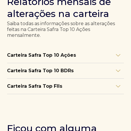
Relatórios mensais de
alterações na carteira
Saiba todas as informações sobre as alterações
feitas na Carteira Safra Top 10 Ações
mensalmente.
Carteira Safra Top 10 Ações
Relatório julho/26
Download
Carteira Safra Top 10 BDRs
PDF
Relatório junho/26
Download
PDF
Relatório julho/26
Download
Carteira Safra Top FIIs
PDF
Relatório maio/26
Download
PDF
Relatório junho/26
Download
PDF
Relatório julho/26
Download
PDF
Relatório abril/26
Download
PDF
Relatório maio/26
Download
PDF
Relatório junho/26
Download
PDF
Ficou com alguma
Relatório março/26
Download
PDF
Relatório abril/26
Download
PDF
Relatório maio/26
Download
PDF