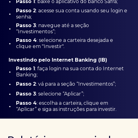
•
Passo 1
: baixe o aplicativo do banco Safra;
Passo
2
: acesse sua conta usando seu login e
•
senha;
Passo 3
: navegue até a seção
•
“Investimentos”;
Passo 4
: selecione a carteira desejada e
•
clique em "Investir".
Investindo pelo Internet Banking (IB)
Passo 1
: faça login na sua conta do Internet
•
Banking;
•
Passo 2
: vá para a seção “Investimentos”;
•
Passo 3
: selecione “Aplicar”;
Passo 4
: escolha a carteira, clique em
•
“Aplicar” e siga as instruções para investir.