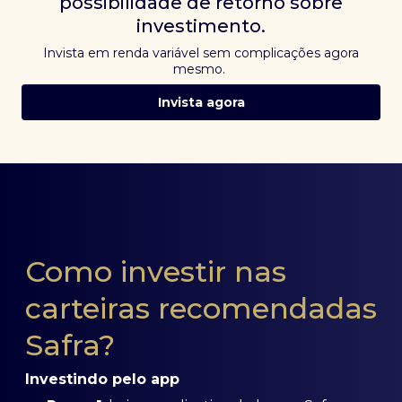
possibilidade de retorno sobre
investimento.
Invista em renda variável sem complicações agora
mesmo.
Invista agora
Como investir nas
carteiras recomendadas
Safra?
Investindo pelo app