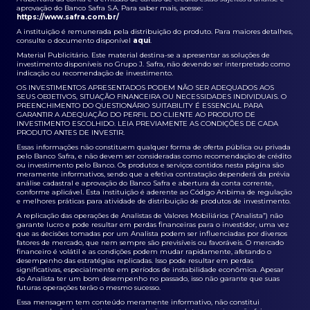
aprovação do Banco Safra S.A. Para saber mais, acesse:
https://www.safra.com.br/
A instituição é remunerada pela distribuição do produto. Para maiores detalhes,
consulte o documento disponível
aqui
.
Material Publicitário. Este material destina-se a apresentar as soluções de
investimento disponíveis no Grupo J. Safra, não devendo ser interpretado como
indicação ou recomendação de investimento.
OS INVESTIMENTOS APRESENTADOS PODEM NÃO SER ADEQUADOS AOS
SEUS OBJETIVOS, SITUAÇÃO FINANCEIRA OU NECESSIDADES INDIVIDUAIS. O
PREENCHIMENTO DO QUESTIONÁRIO SUITABILITY É ESSENCIAL PARA
GARANTIR A ADEQUAÇÃO DO PERFIL DO CLIENTE AO PRODUTO DE
INVESTIMENTO ESCOLHIDO. LEIA PREVIAMENTE AS CONDIÇÕES DE CADA
PRODUTO ANTES DE INVESTIR.
Essas informações não constituem qualquer forma de oferta pública ou privada
pelo Banco Safra, e não devem ser consideradas como recomendação de crédito
ou investimento pelo Banco. Os produtos e serviços contidos nesta página são
meramente informativos, sendo que a efetiva contratação dependerá da prévia
análise cadastral e aprovação do Banco Safra e abertura da conta corrente,
conforme aplicável. Esta instituição é aderente ao Código Anbima de regulação
e melhores práticas para atividade de distribuição de produtos de investimento.
A replicação das operações de Analistas de Valores Mobiliários (“Analista”) não
garante lucro e pode resultar em perdas financeiras para o investidor, uma vez
que as decisões tomadas por um Analista podem ser influenciadas por diversos
fatores de mercado, que nem sempre são previsíveis ou favoráveis. O mercado
financeiro é volátil e as condições podem mudar rapidamente, afetando o
desempenho das estratégias replicadas. Isso pode resultar em perdas
significativas, especialmente em períodos de instabilidade econômica. Apesar
do Analista ter um bom desempenho no passado, isso não garante que suas
futuras operações terão o mesmo sucesso.
Essa mensagem tem conteúdo meramente informativo, não constitui