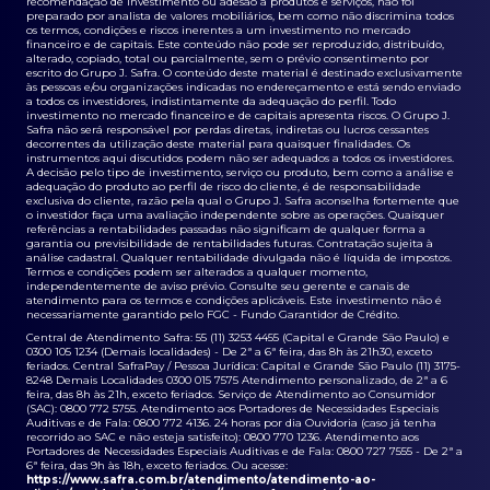
recomendação de investimento ou adesão a produtos e serviços, não foi
preparado por analista de valores mobiliários, bem como não discrimina todos
os termos, condições e riscos inerentes a um investimento no mercado
financeiro e de capitais. Este conteúdo não pode ser reproduzido, distribuído,
alterado, copiado, total ou parcialmente, sem o prévio consentimento por
escrito do Grupo J. Safra. O conteúdo deste material é destinado exclusivamente
às pessoas e/ou organizações indicadas no endereçamento e está sendo enviado
a todos os investidores, indistintamente da adequação do perfil. Todo
investimento no mercado financeiro e de capitais apresenta riscos. O Grupo J.
Safra não será responsável por perdas diretas, indiretas ou lucros cessantes
decorrentes da utilização deste material para quaisquer finalidades. Os
instrumentos aqui discutidos podem não ser adequados a todos os investidores.
A decisão pelo tipo de investimento, serviço ou produto, bem como a análise e
adequação do produto ao perfil de risco do cliente, é de responsabilidade
exclusiva do cliente, razão pela qual o Grupo J. Safra aconselha fortemente que
o investidor faça uma avaliação independente sobre as operações. Quaisquer
referências a rentabilidades passadas não significam de qualquer forma a
garantia ou previsibilidade de rentabilidades futuras. Contratação sujeita à
análise cadastral. Qualquer rentabilidade divulgada não é líquida de impostos.
Termos e condições podem ser alterados a qualquer momento,
independentemente de aviso prévio. Consulte seu gerente e canais de
atendimento para os termos e condições aplicáveis. Este investimento não é
necessariamente garantido pelo FGC - Fundo Garantidor de Crédito.
Central de Atendimento Safra: 55 (11) 3253 4455 (Capital e Grande São Paulo) e
0300 105 1234 (Demais localidades) - De 2ª a 6ª feira, das 8h às 21h30, exceto
feriados. Central SafraPay / Pessoa Jurídica: Capital e Grande São Paulo (11) 3175-
8248 Demais Localidades 0300 015 7575 Atendimento personalizado, de 2ª a 6
feira, das 8h às 21h, exceto feriados. Serviço de Atendimento ao Consumidor
(SAC): 0800 772 5755. Atendimento aos Portadores de Necessidades Especiais
Auditivas e de Fala: 0800 772 4136. 24 horas por dia Ouvidoria (caso já tenha
recorrido ao SAC e não esteja satisfeito): 0800 770 1236. Atendimento aos
Portadores de Necessidades Especiais Auditivas e de Fala: 0800 727 7555 - De 2ª a
6ª feira, das 9h às 18h, exceto feriados. Ou acesse:
https://www.safra.com.br/atendimento/atendimento-ao-