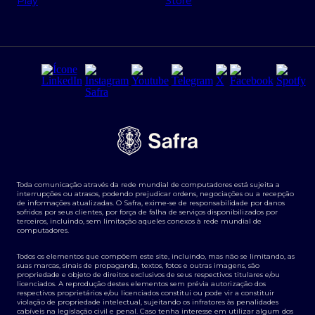
Regras e Parâmetros de Atuação Banco Safra
Seguros para empresas
Relações com investidores
Derivativos
Remuneração Diferenciada FEE BASED
Agronegócios
Segurança da Informação
Tarifas e serviços Pessoa Física
Termos de Uso
Transparência de remuneração
Guia de Classificação de Natureza Cambial
Toda comunicação através da rede mundial de computadores está sujeita a
Termos e Condições para Portabilidade de Investimento
interrupções ou atrasos, podendo prejudicar ordens, negociações ou a recepção
de informações atualizadas. O Safra, exime-se de responsabilidade por danos
sofridos por seus clientes, por força de falha de serviços disponibilizados por
terceiros, incluindo, sem limitação aqueles conexos à rede mundial de
computadores.
Todos os elementos que compõem este site, incluindo, mas não se limitando, as
suas marcas, sinais de propaganda, textos, fotos e outras imagens, são
propriedade e objeto de direitos exclusivos de seus respectivos titulares e/ou
licenciados. A reprodução destes elementos sem prévia autorização dos
respectivos proprietários e/ou licenciados constitui ou pode vir a constituir
violação de propriedade intelectual, sujeitando os infratores às penalidades
cabíveis na legislação civil e penal. Caso tenha interesse em utilizar algum dos