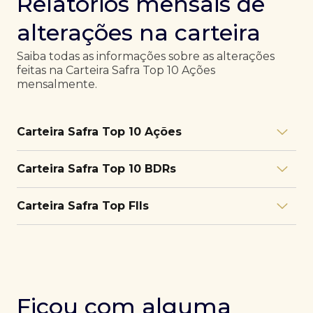
Relatórios mensais de
alterações na carteira
Saiba todas as informações sobre as alterações
feitas na Carteira Safra Top 10 Ações
mensalmente.
Carteira Safra Top 10 Ações
Relatório julho/26
Download
Carteira Safra Top 10 BDRs
PDF
Relatório junho/26
Download
PDF
Relatório julho/26
Download
Carteira Safra Top FIIs
PDF
Relatório maio/26
Download
PDF
Relatório junho/26
Download
PDF
Relatório julho/26
Download
PDF
Relatório abril/26
Download
PDF
Relatório maio/26
Download
PDF
Relatório junho/26
Download
PDF
Ficou com alguma
Relatório março/26
Download
PDF
Relatório abril/26
Download
PDF
Relatório maio/26
Download
PDF