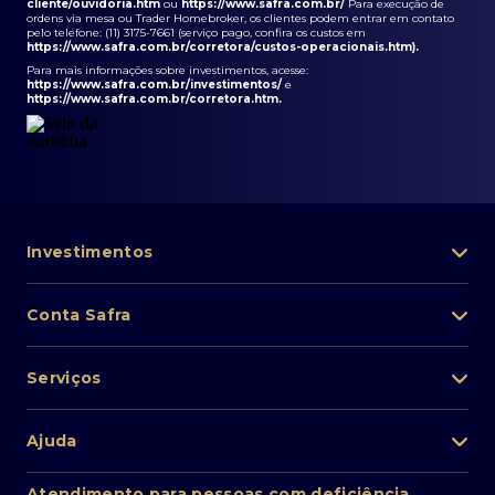
cliente/ouvidoria.htm
ou
https://www.safra.com.br/
Para execução de
ordens via mesa ou Trader Homebroker, os clientes podem entrar em contato
pelo telefone: (11) 3175-7661 (serviço pago, confira os custos em
https://www.safra.com.br/corretora/custos-operacionais.htm
).
Para mais informações sobre investimentos, acesse:
https://www.safra.com.br/investimentos/
e
https://www.safra.com.br/corretora.htm
.
Investimentos
Portfólio de investimentos
Conta Safra
Safra Asset
Abra sua conta
Lista de fundos de investimento
Serviços
Pessoa Física
Private Banking
Acesso rápido
Cartões
Ajuda
Renda fixa
Perda/roubo de celular
Empréstimos e financiamentos
Renda variável
Atendimento ao cliente
2ª via de boletos
Atendimento para pessoas com deficiência