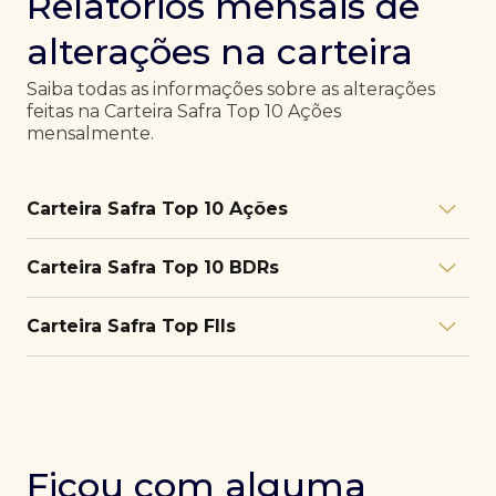
Relatórios mensais de
alterações na carteira
Saiba todas as informações sobre as alterações
feitas na Carteira Safra Top 10 Ações
mensalmente.
Carteira Safra Top 10 Ações
Relatório julho/26
Download
Carteira Safra Top 10 BDRs
PDF
Relatório junho/26
Download
PDF
Relatório julho/26
Download
Carteira Safra Top FIIs
PDF
Relatório maio/26
Download
PDF
Relatório junho/26
Download
PDF
Relatório julho/26
Download
PDF
Relatório abril/26
Download
PDF
Relatório maio/26
Download
PDF
Relatório junho/26
Download
PDF
Ficou com alguma
Relatório março/26
Download
PDF
Relatório abril/26
Download
PDF
Relatório maio/26
Download
PDF