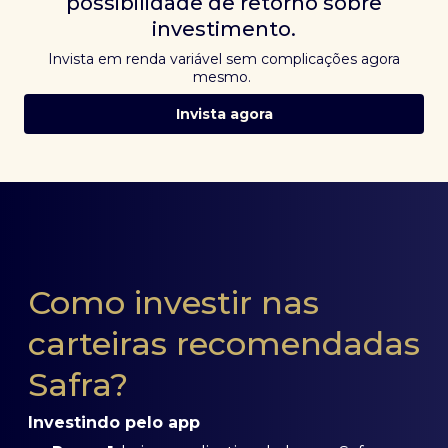
possibilidade de retorno sobre
investimento.
Invista em renda variável sem complicações agora
mesmo.
Invista agora
Como investir nas
carteiras recomendadas
Safra?
Investindo pelo app