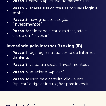
•
Passo 1
: baixe o aplicativo do banco Safra;
Passo
2
: acesse sua conta usando seu login e
•
senha;
Passo 3
: navegue até a seção
•
“Investimentos”;
Passo 4
: selecione a carteira desejada e
•
clique em "Investir".
Investindo pelo Internet Banking (IB)
Passo 1
: faça login na sua conta do Internet
•
Banking;
•
Passo 2
: vá para a seção “Investimentos”;
•
Passo 3
: selecione “Aplicar”;
Passo 4
: escolha a carteira, clique em
•
“Aplicar” e siga as instruções para investir.