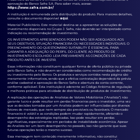
aprovação do Banco Safra S.A. Para saber mais, acesse:
https://www.safra.com.br/
A instituição é remunerada pela distribuição do produto. Para maiores detalhes,
consulte o documento disponível
aqui
.
Material Publicitário. Este material destina-se a apresentar as soluções de
investimento disponíveis no Grupo J. Safra, não devendo ser interpretado como
indicação ou recomendação de investimento.
OS INVESTIMENTOS APRESENTADOS PODEM NÃO SER ADEQUADOS AOS
SEUS OBJETIVOS, SITUAÇÃO FINANCEIRA OU NECESSIDADES INDIVIDUAIS. O
PREENCHIMENTO DO QUESTIONÁRIO SUITABILITY É ESSENCIAL PARA
GARANTIR A ADEQUAÇÃO DO PERFIL DO CLIENTE AO PRODUTO DE
INVESTIMENTO ESCOLHIDO. LEIA PREVIAMENTE AS CONDIÇÕES DE CADA
PRODUTO ANTES DE INVESTIR.
Essas informações não constituem qualquer forma de oferta pública ou privada
pelo Banco Safra, e não devem ser consideradas como recomendação de crédito
ou investimento pelo Banco. Os produtos e serviços contidos nesta página são
meramente informativos, sendo que a efetiva contratação dependerá da prévia
análise cadastral e aprovação do Banco Safra e abertura da conta corrente,
conforme aplicável. Esta instituição é aderente ao Código Anbima de regulação
e melhores práticas para atividade de distribuição de produtos de investimento.
A replicação das operações de Analistas de Valores Mobiliários (“Analista”) não
garante lucro e pode resultar em perdas financeiras para o investidor, uma vez
que as decisões tomadas por um Analista podem ser influenciadas por diversos
fatores de mercado, que nem sempre são previsíveis ou favoráveis. O mercado
financeiro é volátil e as condições podem mudar rapidamente, afetando o
desempenho das estratégias replicadas. Isso pode resultar em perdas
significativas, especialmente em períodos de instabilidade econômica. Apesar
do Analista ter um bom desempenho no passado, isso não garante que suas
futuras operações terão o mesmo sucesso.
Essa mensagem tem conteúdo meramente informativo, não constitui