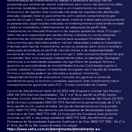
recomendação de investimento ou adesão a produtos e serviços, não foi
preparado por analista de valores mobiliários, bem como não discrimina todos
os termos, condições e riscos inerentes a um investimento no mercado
financeiro e de capitais. Este conteúdo não pode ser reproduzido, distribuído,
alterado, copiado, total ou parcialmente, sem o prévio consentimento por
escrito do Grupo J. Safra. O conteúdo deste material é destinado exclusivamente
às pessoas e/ou organizações indicadas no endereçamento e está sendo enviado
a todos os investidores, indistintamente da adequação do perfil. Todo
investimento no mercado financeiro e de capitais apresenta riscos. O Grupo J.
Safra não será responsável por perdas diretas, indiretas ou lucros cessantes
decorrentes da utilização deste material para quaisquer finalidades. Os
instrumentos aqui discutidos podem não ser adequados a todos os investidores.
A decisão pelo tipo de investimento, serviço ou produto, bem como a análise e
adequação do produto ao perfil de risco do cliente, é de responsabilidade
exclusiva do cliente, razão pela qual o Grupo J. Safra aconselha fortemente que
o investidor faça uma avaliação independente sobre as operações. Quaisquer
referências a rentabilidades passadas não significam de qualquer forma a
garantia ou previsibilidade de rentabilidades futuras. Contratação sujeita à
análise cadastral. Qualquer rentabilidade divulgada não é líquida de impostos.
Termos e condições podem ser alterados a qualquer momento,
independentemente de aviso prévio. Consulte seu gerente e canais de
atendimento para os termos e condições aplicáveis. Este investimento não é
necessariamente garantido pelo FGC - Fundo Garantidor de Crédito.
Central de Atendimento Safra: 55 (11) 3253 4455 (Capital e Grande São Paulo) e
0300 105 1234 (Demais localidades) - De 2ª a 6ª feira, das 8h às 21h30, exceto
feriados. Central SafraPay / Pessoa Jurídica: Capital e Grande São Paulo (11) 3175-
8248 Demais Localidades 0300 015 7575 Atendimento personalizado, de 2ª a 6
feira, das 8h às 21h, exceto feriados. Serviço de Atendimento ao Consumidor
(SAC): 0800 772 5755. Atendimento aos Portadores de Necessidades Especiais
Auditivas e de Fala: 0800 772 4136. 24 horas por dia Ouvidoria (caso já tenha
recorrido ao SAC e não esteja satisfeito): 0800 770 1236. Atendimento aos
Portadores de Necessidades Especiais Auditivas e de Fala: 0800 727 7555 - De 2ª a
6ª feira, das 9h às 18h, exceto feriados. Ou acesse:
https://www.safra.com.br/atendimento/atendimento-ao-