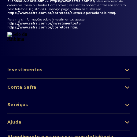
cliente/ouvidoria.htm
ou
https://www.safra.com.br/
Para execução de
ordens via mesa ou Trader Homebroker, os clientes podem entrar em contato
pelo telefone: (11) 3175-7661 (serviço pago, confira os custos em
https://www.safra.com.br/corretora/custos-operacionais.htm
).
Para mais informações sobre investimentos, acesse:
https://www.safra.com.br/investimentos/
e
https://www.safra.com.br/corretora.htm
.
Investimentos
Portfólio de investimentos
Conta Safra
Safra Asset
Abra sua conta
Lista de fundos de investimento
Serviços
Pessoa Física
Private Banking
Acesso rápido
Cartões
Ajuda
Renda fixa
Perda/roubo de celular
Empréstimos e financiamentos
Renda variável
Atendimento ao cliente
2ª via de boletos
Atendimento para pessoas com deficiência