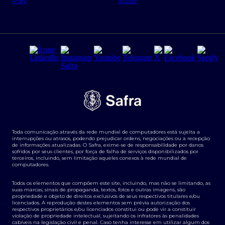
Regras e Parâmetros de Atuação Banco Safra
Seguros para empresas
Relações com investidores
Derivativos
Remuneração Diferenciada FEE BASED
Agronegócios
Segurança da Informação
Tarifas e serviços Pessoa Física
Termos de Uso
Transparência de remuneração
Guia de Classificação de Natureza Cambial
Toda comunicação através da rede mundial de computadores está sujeita a
Termos e Condições para Portabilidade de Investimento
interrupções ou atrasos, podendo prejudicar ordens, negociações ou a recepção
de informações atualizadas. O Safra, exime-se de responsabilidade por danos
sofridos por seus clientes, por força de falha de serviços disponibilizados por
terceiros, incluindo, sem limitação aqueles conexos à rede mundial de
computadores.
Todos os elementos que compõem este site, incluindo, mas não se limitando, as
suas marcas, sinais de propaganda, textos, fotos e outras imagens, são
propriedade e objeto de direitos exclusivos de seus respectivos titulares e/ou
licenciados. A reprodução destes elementos sem prévia autorização dos
respectivos proprietários e/ou licenciados constitui ou pode vir a constituir
violação de propriedade intelectual, sujeitando os infratores às penalidades
cabíveis na legislação civil e penal. Caso tenha interesse em utilizar algum dos