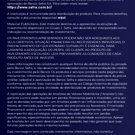
aprovação do Banco Safra S.A. Para saber mais, acesse:
https://www.safra.com.br/
A instituição é remunerada pela distribuição do produto. Para maiores detalhes,
consulte o documento disponível
aqui
.
Material Publicitário. Este material destina-se a apresentar as soluções de
investimento disponíveis no Grupo J. Safra, não devendo ser interpretado como
indicação ou recomendação de investimento.
OS INVESTIMENTOS APRESENTADOS PODEM NÃO SER ADEQUADOS AOS
SEUS OBJETIVOS, SITUAÇÃO FINANCEIRA OU NECESSIDADES INDIVIDUAIS. O
PREENCHIMENTO DO QUESTIONÁRIO SUITABILITY É ESSENCIAL PARA
GARANTIR A ADEQUAÇÃO DO PERFIL DO CLIENTE AO PRODUTO DE
INVESTIMENTO ESCOLHIDO. LEIA PREVIAMENTE AS CONDIÇÕES DE CADA
PRODUTO ANTES DE INVESTIR.
Essas informações não constituem qualquer forma de oferta pública ou privada
pelo Banco Safra, e não devem ser consideradas como recomendação de crédito
ou investimento pelo Banco. Os produtos e serviços contidos nesta página são
meramente informativos, sendo que a efetiva contratação dependerá da prévia
análise cadastral e aprovação do Banco Safra e abertura da conta corrente,
conforme aplicável. Esta instituição é aderente ao Código Anbima de regulação
e melhores práticas para atividade de distribuição de produtos de investimento.
A replicação das operações de Analistas de Valores Mobiliários (“Analista”) não
garante lucro e pode resultar em perdas financeiras para o investidor, uma vez
que as decisões tomadas por um Analista podem ser influenciadas por diversos
fatores de mercado, que nem sempre são previsíveis ou favoráveis. O mercado
financeiro é volátil e as condições podem mudar rapidamente, afetando o
desempenho das estratégias replicadas. Isso pode resultar em perdas
significativas, especialmente em períodos de instabilidade econômica. Apesar
do Analista ter um bom desempenho no passado, isso não garante que suas
futuras operações terão o mesmo sucesso.
Essa mensagem tem conteúdo meramente informativo, não constitui