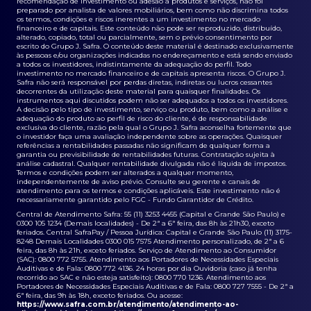
recomendação de investimento ou adesão a produtos e serviços, não foi
preparado por analista de valores mobiliários, bem como não discrimina todos
os termos, condições e riscos inerentes a um investimento no mercado
financeiro e de capitais. Este conteúdo não pode ser reproduzido, distribuído,
alterado, copiado, total ou parcialmente, sem o prévio consentimento por
escrito do Grupo J. Safra. O conteúdo deste material é destinado exclusivamente
às pessoas e/ou organizações indicadas no endereçamento e está sendo enviado
a todos os investidores, indistintamente da adequação do perfil. Todo
investimento no mercado financeiro e de capitais apresenta riscos. O Grupo J.
Safra não será responsável por perdas diretas, indiretas ou lucros cessantes
decorrentes da utilização deste material para quaisquer finalidades. Os
instrumentos aqui discutidos podem não ser adequados a todos os investidores.
A decisão pelo tipo de investimento, serviço ou produto, bem como a análise e
adequação do produto ao perfil de risco do cliente, é de responsabilidade
exclusiva do cliente, razão pela qual o Grupo J. Safra aconselha fortemente que
o investidor faça uma avaliação independente sobre as operações. Quaisquer
referências a rentabilidades passadas não significam de qualquer forma a
garantia ou previsibilidade de rentabilidades futuras. Contratação sujeita à
análise cadastral. Qualquer rentabilidade divulgada não é líquida de impostos.
Termos e condições podem ser alterados a qualquer momento,
independentemente de aviso prévio. Consulte seu gerente e canais de
atendimento para os termos e condições aplicáveis. Este investimento não é
necessariamente garantido pelo FGC - Fundo Garantidor de Crédito.
Central de Atendimento Safra: 55 (11) 3253 4455 (Capital e Grande São Paulo) e
0300 105 1234 (Demais localidades) - De 2ª a 6ª feira, das 8h às 21h30, exceto
feriados. Central SafraPay / Pessoa Jurídica: Capital e Grande São Paulo (11) 3175-
8248 Demais Localidades 0300 015 7575 Atendimento personalizado, de 2ª a 6
feira, das 8h às 21h, exceto feriados. Serviço de Atendimento ao Consumidor
(SAC): 0800 772 5755. Atendimento aos Portadores de Necessidades Especiais
Auditivas e de Fala: 0800 772 4136. 24 horas por dia Ouvidoria (caso já tenha
recorrido ao SAC e não esteja satisfeito): 0800 770 1236. Atendimento aos
Portadores de Necessidades Especiais Auditivas e de Fala: 0800 727 7555 - De 2ª a
6ª feira, das 9h às 18h, exceto feriados. Ou acesse:
https://www.safra.com.br/atendimento/atendimento-ao-