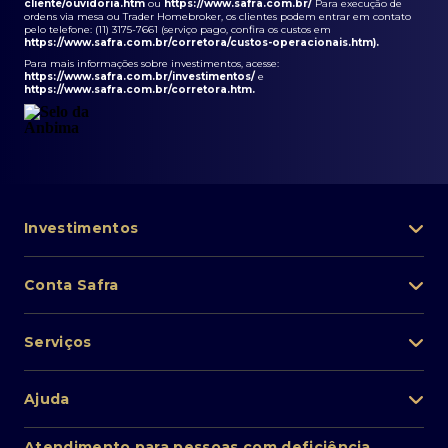
cliente/ouvidoria.htm
ou
https://www.safra.com.br/
Para execução de
ordens via mesa ou Trader Homebroker, os clientes podem entrar em contato
pelo telefone: (11) 3175-7661 (serviço pago, confira os custos em
https://www.safra.com.br/corretora/custos-operacionais.htm
).
Para mais informações sobre investimentos, acesse:
https://www.safra.com.br/investimentos/
e
https://www.safra.com.br/corretora.htm
.
Investimentos
Portfólio de investimentos
Conta Safra
Safra Asset
Abra sua conta
Lista de fundos de investimento
Serviços
Pessoa Física
Private Banking
Acesso rápido
Cartões
Ajuda
Renda fixa
Perda/roubo de celular
Empréstimos e financiamentos
Renda variável
Atendimento ao cliente
2ª via de boletos
Atendimento para pessoas com deficiência