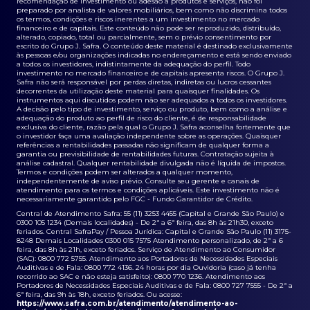
recomendação de investimento ou adesão a produtos e serviços, não foi
preparado por analista de valores mobiliários, bem como não discrimina todos
os termos, condições e riscos inerentes a um investimento no mercado
financeiro e de capitais. Este conteúdo não pode ser reproduzido, distribuído,
alterado, copiado, total ou parcialmente, sem o prévio consentimento por
escrito do Grupo J. Safra. O conteúdo deste material é destinado exclusivamente
às pessoas e/ou organizações indicadas no endereçamento e está sendo enviado
a todos os investidores, indistintamente da adequação do perfil. Todo
investimento no mercado financeiro e de capitais apresenta riscos. O Grupo J.
Safra não será responsável por perdas diretas, indiretas ou lucros cessantes
decorrentes da utilização deste material para quaisquer finalidades. Os
instrumentos aqui discutidos podem não ser adequados a todos os investidores.
A decisão pelo tipo de investimento, serviço ou produto, bem como a análise e
adequação do produto ao perfil de risco do cliente, é de responsabilidade
exclusiva do cliente, razão pela qual o Grupo J. Safra aconselha fortemente que
o investidor faça uma avaliação independente sobre as operações. Quaisquer
referências a rentabilidades passadas não significam de qualquer forma a
garantia ou previsibilidade de rentabilidades futuras. Contratação sujeita à
análise cadastral. Qualquer rentabilidade divulgada não é líquida de impostos.
Termos e condições podem ser alterados a qualquer momento,
independentemente de aviso prévio. Consulte seu gerente e canais de
atendimento para os termos e condições aplicáveis. Este investimento não é
necessariamente garantido pelo FGC - Fundo Garantidor de Crédito.
Central de Atendimento Safra: 55 (11) 3253 4455 (Capital e Grande São Paulo) e
0300 105 1234 (Demais localidades) - De 2ª a 6ª feira, das 8h às 21h30, exceto
feriados. Central SafraPay / Pessoa Jurídica: Capital e Grande São Paulo (11) 3175-
8248 Demais Localidades 0300 015 7575 Atendimento personalizado, de 2ª a 6
feira, das 8h às 21h, exceto feriados. Serviço de Atendimento ao Consumidor
(SAC): 0800 772 5755. Atendimento aos Portadores de Necessidades Especiais
Auditivas e de Fala: 0800 772 4136. 24 horas por dia Ouvidoria (caso já tenha
recorrido ao SAC e não esteja satisfeito): 0800 770 1236. Atendimento aos
Portadores de Necessidades Especiais Auditivas e de Fala: 0800 727 7555 - De 2ª a
6ª feira, das 9h às 18h, exceto feriados. Ou acesse:
https://www.safra.com.br/atendimento/atendimento-ao-