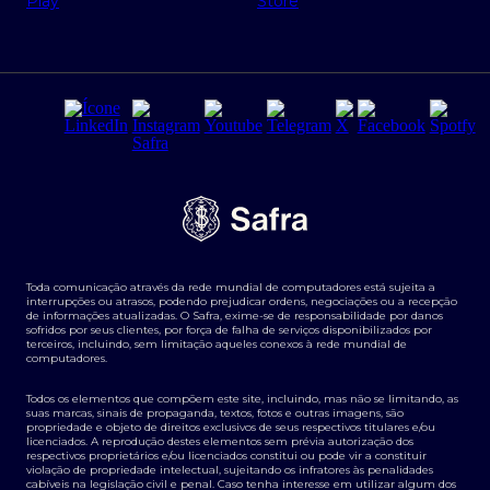
Regras e Parâmetros de Atuação Banco Safra
Seguros para empresas
Relações com investidores
Derivativos
Remuneração Diferenciada FEE BASED
Agronegócios
Segurança da Informação
Tarifas e serviços Pessoa Física
Termos de Uso
Transparência de remuneração
Guia de Classificação de Natureza Cambial
Toda comunicação através da rede mundial de computadores está sujeita a
Termos e Condições para Portabilidade de Investimento
interrupções ou atrasos, podendo prejudicar ordens, negociações ou a recepção
de informações atualizadas. O Safra, exime-se de responsabilidade por danos
sofridos por seus clientes, por força de falha de serviços disponibilizados por
terceiros, incluindo, sem limitação aqueles conexos à rede mundial de
computadores.
Todos os elementos que compõem este site, incluindo, mas não se limitando, as
suas marcas, sinais de propaganda, textos, fotos e outras imagens, são
propriedade e objeto de direitos exclusivos de seus respectivos titulares e/ou
licenciados. A reprodução destes elementos sem prévia autorização dos
respectivos proprietários e/ou licenciados constitui ou pode vir a constituir
violação de propriedade intelectual, sujeitando os infratores às penalidades
cabíveis na legislação civil e penal. Caso tenha interesse em utilizar algum dos