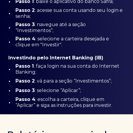
•
Passo 1
: baixe o aplicativo do banco Safra;
Passo
2
: acesse sua conta usando seu login e
•
senha;
Passo 3
: navegue até a seção
•
“Investimentos”;
Passo 4
: selecione a carteira desejada e
•
clique em "Investir".
Investindo pelo Internet Banking (IB)
Passo 1
: faça login na sua conta do Internet
•
Banking;
•
Passo 2
: vá para a seção “Investimentos”;
•
Passo 3
: selecione “Aplicar”;
Passo 4
: escolha a carteira, clique em
•
“Aplicar” e siga as instruções para investir.