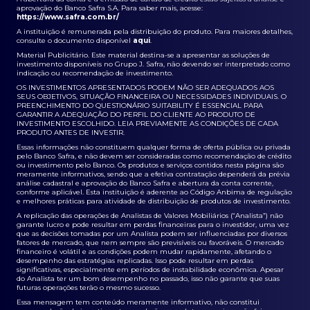
aprovação do Banco Safra S.A. Para saber mais, acesse:
https://www.safra.com.br/
A instituição é remunerada pela distribuição do produto. Para maiores detalhes,
consulte o documento disponível
aqui
.
Material Publicitário. Este material destina-se a apresentar as soluções de
investimento disponíveis no Grupo J. Safra, não devendo ser interpretado como
indicação ou recomendação de investimento.
OS INVESTIMENTOS APRESENTADOS PODEM NÃO SER ADEQUADOS AOS
SEUS OBJETIVOS, SITUAÇÃO FINANCEIRA OU NECESSIDADES INDIVIDUAIS. O
PREENCHIMENTO DO QUESTIONÁRIO SUITABILITY É ESSENCIAL PARA
GARANTIR A ADEQUAÇÃO DO PERFIL DO CLIENTE AO PRODUTO DE
INVESTIMENTO ESCOLHIDO. LEIA PREVIAMENTE AS CONDIÇÕES DE CADA
PRODUTO ANTES DE INVESTIR.
Essas informações não constituem qualquer forma de oferta pública ou privada
pelo Banco Safra, e não devem ser consideradas como recomendação de crédito
ou investimento pelo Banco. Os produtos e serviços contidos nesta página são
meramente informativos, sendo que a efetiva contratação dependerá da prévia
análise cadastral e aprovação do Banco Safra e abertura da conta corrente,
conforme aplicável. Esta instituição é aderente ao Código Anbima de regulação
e melhores práticas para atividade de distribuição de produtos de investimento.
A replicação das operações de Analistas de Valores Mobiliários (“Analista”) não
garante lucro e pode resultar em perdas financeiras para o investidor, uma vez
que as decisões tomadas por um Analista podem ser influenciadas por diversos
fatores de mercado, que nem sempre são previsíveis ou favoráveis. O mercado
financeiro é volátil e as condições podem mudar rapidamente, afetando o
desempenho das estratégias replicadas. Isso pode resultar em perdas
significativas, especialmente em períodos de instabilidade econômica. Apesar
do Analista ter um bom desempenho no passado, isso não garante que suas
futuras operações terão o mesmo sucesso.
Essa mensagem tem conteúdo meramente informativo, não constitui