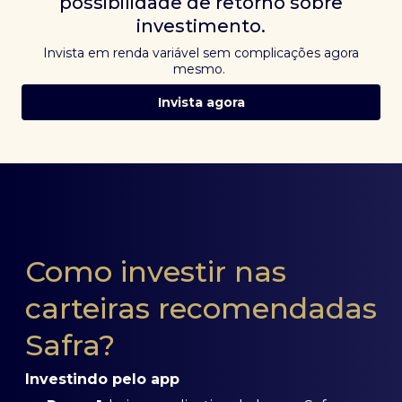
possibilidade de retorno sobre
investimento.
Invista em renda variável sem complicações agora
mesmo.
Invista agora
Como investir nas
carteiras recomendadas
Safra?
Investindo pelo app