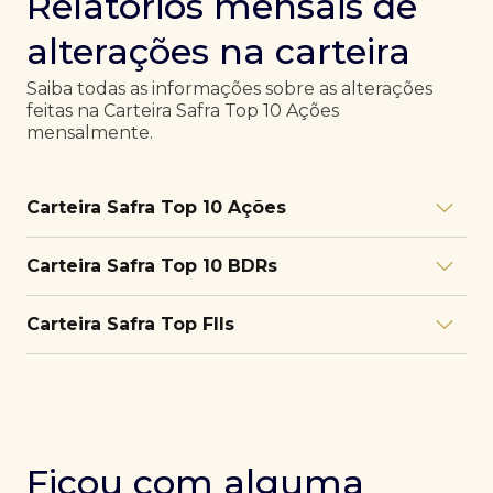
Relatórios mensais de
alterações na carteira
Saiba todas as informações sobre as alterações
feitas na Carteira Safra Top 10 Ações
mensalmente.
Carteira Safra Top 10 Ações
Relatório julho/26
Download
Carteira Safra Top 10 BDRs
PDF
Relatório junho/26
Download
PDF
Relatório julho/26
Download
Carteira Safra Top FIIs
PDF
Relatório maio/26
Download
PDF
Relatório junho/26
Download
PDF
Relatório julho/26
Download
PDF
Relatório abril/26
Download
PDF
Relatório maio/26
Download
PDF
Relatório junho/26
Download
PDF
Ficou com alguma
Relatório março/26
Download
PDF
Relatório abril/26
Download
PDF
Relatório maio/26
Download
PDF