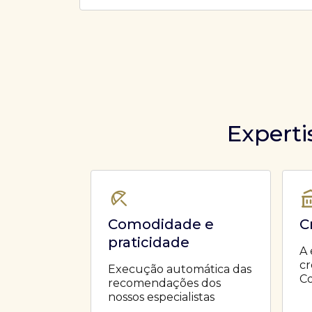
Ofertas Públicas
Open Finance
Derivativos
Transferência de ativos
Safra para médicos
Agronegócios
Experti
Comodidade e
C
praticidade
A 
cr
Execução automática das
Co
recomendações dos
nossos especialistas