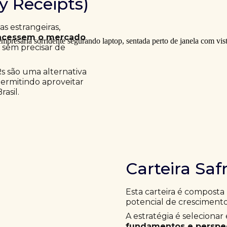
ry Receipts)
 estrangeiras,
acessem o mercado
a sem precisar de
Rs são uma alternativa
permitindo aproveitar
asil.
Carteira Saf
Esta carteira é composta
potencial de crescimento
A estratégia é selecion
fundamentos e perspec