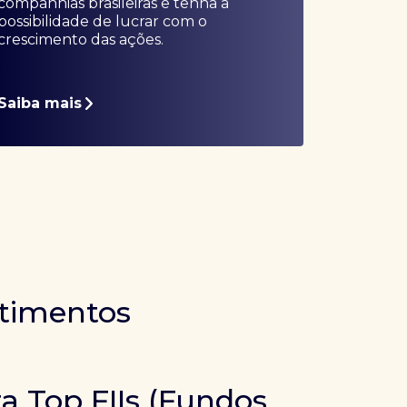
companhias brasileiras e tenha a
possibilidade de lucrar com o
crescimento das ações.
Saiba mais
stimentos
ra Top FIIs (Fundos