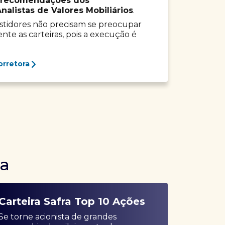
recomendações dos
listas de Valores Mobiliários
.
vestidores não precisam se preocupar
e as carteiras, pois a execução é
orretora
ra
Carteira Safra Top 10 Ações
Se torne acionista de grandes