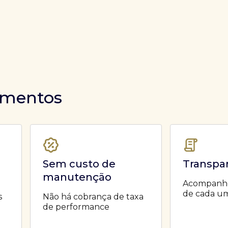
timentos
Sem custo de
Transpa
manutenção
Acompanhe 
de cada um
s
Não há cobrança de taxa
de performance