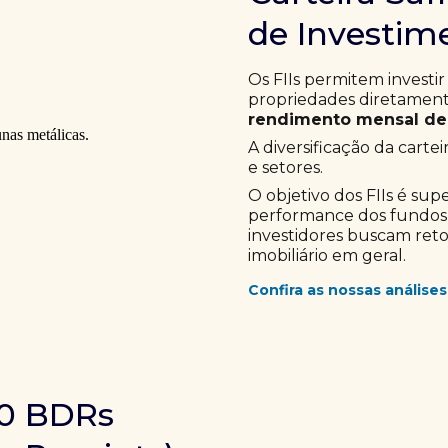
de Investime
Os FIIs permitem investir
propriedades diretamente
rendimento mensal de 
A diversificação da cartei
e setores.
O objetivo dos FIIs é sup
performance dos fundos im
investidores buscam ret
imobiliário em geral.
Confira as nossas análises
10 BDRs