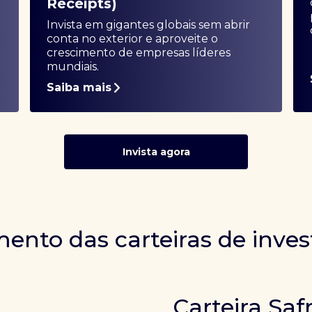
Receipts)
Invista em gigantes globais sem abrir
conta no exterior e aproveite o
crescimento de empresas líderes
mundiais.
Saiba mais
Invista agora
ento das carteiras de inve
Carteira Saf