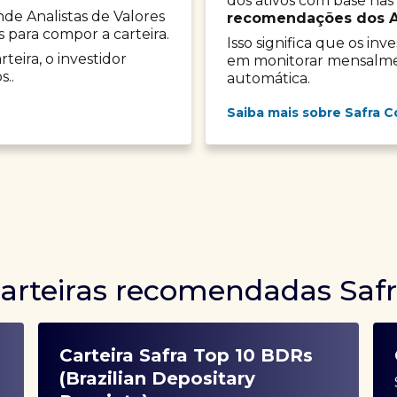
dos ativos com base nas
onde Analistas de Valores
recomendações dos Ana
s para compor a carteira.
Isso significa que os in
teira, o investidor
em monitorar mensalment
s..
automática.
Saiba mais sobre Safra C
arteiras recomendadas Saf
Carteira Safra Top 10 BDRs
(Brazilian Depositary