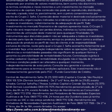
recomendação de investimento ou adesão a produtos e serviços, não foi
preparado por analista de valores mobiliários, bem como não discrimina todos
os termos, condições e riscos inerentes a um investimento no mercado
financeiro e de capitais. Este conteúdo não pode ser reproduzido, distribuído,
alterado, copiado, total ou parcialmente, sem o prévio consentimento por
escrito do Grupo J. Safra. O conteúdo deste material é destinado exclusivamente
às pessoas e/ou organizações indicadas no endereçamento e está sendo enviado
a todos os investidores, indistintamente da adequação do perfil. Todo
investimento no mercado financeiro e de capitais apresenta riscos. O Grupo J.
Safra não será responsável por perdas diretas, indiretas ou lucros cessantes
decorrentes da utilização deste material para quaisquer finalidades. Os
instrumentos aqui discutidos podem não ser adequados a todos os investidores.
A decisão pelo tipo de investimento, serviço ou produto, bem como a análise e
adequação do produto ao perfil de risco do cliente, é de responsabilidade
exclusiva do cliente, razão pela qual o Grupo J. Safra aconselha fortemente que
o investidor faça uma avaliação independente sobre as operações. Quaisquer
referências a rentabilidades passadas não significam de qualquer forma a
garantia ou previsibilidade de rentabilidades futuras. Contratação sujeita à
análise cadastral. Qualquer rentabilidade divulgada não é líquida de impostos.
Termos e condições podem ser alterados a qualquer momento,
independentemente de aviso prévio. Consulte seu gerente e canais de
atendimento para os termos e condições aplicáveis. Este investimento não é
necessariamente garantido pelo FGC - Fundo Garantidor de Crédito.
Central de Atendimento Safra: 55 (11) 3253 4455 (Capital e Grande São Paulo) e
0300 105 1234 (Demais localidades) - De 2ª a 6ª feira, das 8h às 21h30, exceto
feriados. Central SafraPay / Pessoa Jurídica: Capital e Grande São Paulo (11) 3175-
8248 Demais Localidades 0300 015 7575 Atendimento personalizado, de 2ª a 6
feira, das 8h às 21h, exceto feriados. Serviço de Atendimento ao Consumidor
(SAC): 0800 772 5755. Atendimento aos Portadores de Necessidades Especiais
Auditivas e de Fala: 0800 772 4136. 24 horas por dia Ouvidoria (caso já tenha
recorrido ao SAC e não esteja satisfeito): 0800 770 1236. Atendimento aos
Portadores de Necessidades Especiais Auditivas e de Fala: 0800 727 7555 - De 2ª a
6ª feira, das 9h às 18h, exceto feriados. Ou acesse:
https://www.safra.com.br/atendimento/atendimento-ao-