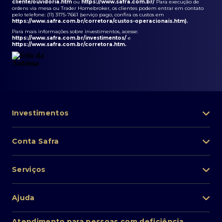
cliente/ouvidoria.htm
ou
https://www.safra.com.br/
Para execução de
ordens via mesa ou Trader Homebroker, os clientes podem entrar em contato
pelo telefone: (11) 3175-7661 (serviço pago, confira os custos em
https://www.safra.com.br/corretora/custos-operacionais.htm
).
Para mais informações sobre investimentos, acesse:
https://www.safra.com.br/investimentos/
e
https://www.safra.com.br/corretora.htm
.
Investimentos
Portfólio de investimentos
Conta Safra
Safra Asset
Abra sua conta
Lista de fundos de investimento
Serviços
Pessoa Física
Private Banking
Acesso rápido
Cartões
Ajuda
Renda fixa
Perda/roubo de celular
Empréstimos e financiamentos
Renda variável
Atendimento ao cliente
2ª via de boletos
Atendimento para pessoas com deficiência