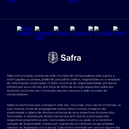
Regras e Parâmetros de Atuação Banco Safra
Seguros para empresas
Relações com investidores
Derivativos
Remuneração Diferenciada FEE BASED
Agronegócios
Segurança da Informação
Tarifas e serviços Pessoa Física
Termos de Uso
Transparência de remuneração
Guia de Classificação de Natureza Cambial
Toda comunicação através da rede mundial de computadores está sujeita a
Termos e Condições para Portabilidade de Investimento
interrupções ou atrasos, podendo prejudicar ordens, negociações ou a recepção
de informações atualizadas. O Safra, exime-se de responsabilidade por danos
sofridos por seus clientes, por força de falha de serviços disponibilizados por
terceiros, incluindo, sem limitação aqueles conexos à rede mundial de
computadores.
Todos os elementos que compõem este site, incluindo, mas não se limitando, as
suas marcas, sinais de propaganda, textos, fotos e outras imagens, são
propriedade e objeto de direitos exclusivos de seus respectivos titulares e/ou
licenciados. A reprodução destes elementos sem prévia autorização dos
respectivos proprietários e/ou licenciados constitui ou pode vir a constituir
violação de propriedade intelectual, sujeitando os infratores às penalidades
cabíveis na legislação civil e penal. Caso tenha interesse em utilizar algum dos