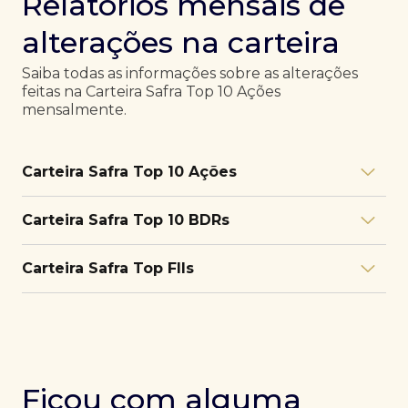
Relatórios mensais de
alterações na carteira
Saiba todas as informações sobre as alterações
feitas na Carteira Safra Top 10 Ações
mensalmente.
Carteira Safra Top 10 Ações
Relatório julho/26
Download
Carteira Safra Top 10 BDRs
PDF
Relatório junho/26
Download
PDF
Relatório julho/26
Download
Carteira Safra Top FIIs
PDF
Relatório maio/26
Download
PDF
Relatório junho/26
Download
PDF
Relatório julho/26
Download
PDF
Relatório abril/26
Download
PDF
Relatório maio/26
Download
PDF
Relatório junho/26
Download
PDF
Ficou com alguma
Relatório março/26
Download
PDF
Relatório abril/26
Download
PDF
Relatório maio/26
Download
PDF