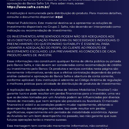
aprovação do Banco Safra S.A. Para saber mais, acesse:
https://www.safra.com.br/
A instituição é remunerada pela distribuição do produto. Para maiores detalhes,
consulte o documento disponível
aqui
.
Material Publicitário. Este material destina-se a apresentar as soluções de
investimento disponíveis no Grupo J. Safra, não devendo ser interpretado como
indicação ou recomendação de investimento.
OS INVESTIMENTOS APRESENTADOS PODEM NÃO SER ADEQUADOS AOS
SEUS OBJETIVOS, SITUAÇÃO FINANCEIRA OU NECESSIDADES INDIVIDUAIS. O
PREENCHIMENTO DO QUESTIONÁRIO SUITABILITY É ESSENCIAL PARA
GARANTIR A ADEQUAÇÃO DO PERFIL DO CLIENTE AO PRODUTO DE
INVESTIMENTO ESCOLHIDO. LEIA PREVIAMENTE AS CONDIÇÕES DE CADA
PRODUTO ANTES DE INVESTIR.
Essas informações não constituem qualquer forma de oferta pública ou privada
pelo Banco Safra, e não devem ser consideradas como recomendação de crédito
ou investimento pelo Banco. Os produtos e serviços contidos nesta página são
meramente informativos, sendo que a efetiva contratação dependerá da prévia
análise cadastral e aprovação do Banco Safra e abertura da conta corrente,
conforme aplicável. Esta instituição é aderente ao Código Anbima de regulação
e melhores práticas para atividade de distribuição de produtos de investimento.
A replicação das operações de Analistas de Valores Mobiliários (“Analista”) não
garante lucro e pode resultar em perdas financeiras para o investidor, uma vez
que as decisões tomadas por um Analista podem ser influenciadas por diversos
fatores de mercado, que nem sempre são previsíveis ou favoráveis. O mercado
financeiro é volátil e as condições podem mudar rapidamente, afetando o
desempenho das estratégias replicadas. Isso pode resultar em perdas
significativas, especialmente em períodos de instabilidade econômica. Apesar
do Analista ter um bom desempenho no passado, isso não garante que suas
futuras operações terão o mesmo sucesso.
Essa mensagem tem conteúdo meramente informativo, não constitui