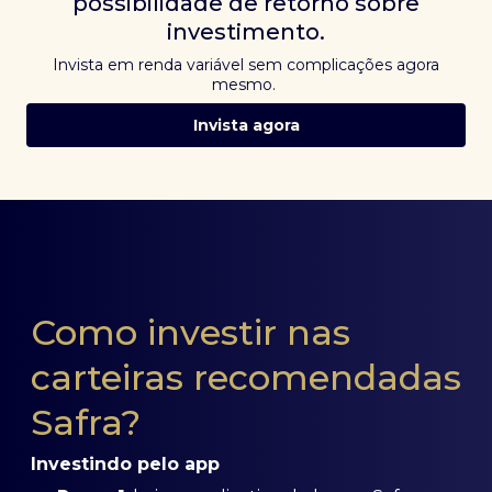
possibilidade de retorno sobre
investimento.
Invista em renda variável sem complicações agora
mesmo.
Invista agora
Como investir nas
carteiras recomendadas
Safra?
Investindo pelo app