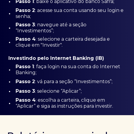
•
Passo 1
: baixe o aplicativo do banco Safra;
Passo
2
: acesse sua conta usando seu login e
•
senha;
Passo 3
: navegue até a seção
•
“Investimentos”;
Passo 4
: selecione a carteira desejada e
•
clique em "Investir".
Investindo pelo Internet Banking (IB)
Passo 1
: faça login na sua conta do Internet
•
Banking;
•
Passo 2
: vá para a seção “Investimentos”;
•
Passo 3
: selecione “Aplicar”;
Passo 4
: escolha a carteira, clique em
•
“Aplicar” e siga as instruções para investir.