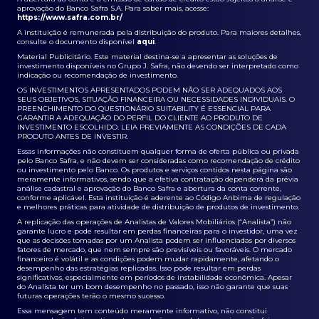
aprovação do Banco Safra S.A. Para saber mais, acesse:
https://www.safra.com.br/
A instituição é remunerada pela distribuição do produto. Para maiores detalhes,
consulte o documento disponível
aqui
.
Material Publicitário. Este material destina-se a apresentar as soluções de
investimento disponíveis no Grupo J. Safra, não devendo ser interpretado como
indicação ou recomendação de investimento.
OS INVESTIMENTOS APRESENTADOS PODEM NÃO SER ADEQUADOS AOS
SEUS OBJETIVOS, SITUAÇÃO FINANCEIRA OU NECESSIDADES INDIVIDUAIS. O
PREENCHIMENTO DO QUESTIONÁRIO SUITABILITY É ESSENCIAL PARA
GARANTIR A ADEQUAÇÃO DO PERFIL DO CLIENTE AO PRODUTO DE
INVESTIMENTO ESCOLHIDO. LEIA PREVIAMENTE AS CONDIÇÕES DE CADA
PRODUTO ANTES DE INVESTIR.
Essas informações não constituem qualquer forma de oferta pública ou privada
pelo Banco Safra, e não devem ser consideradas como recomendação de crédito
ou investimento pelo Banco. Os produtos e serviços contidos nesta página são
meramente informativos, sendo que a efetiva contratação dependerá da prévia
análise cadastral e aprovação do Banco Safra e abertura da conta corrente,
conforme aplicável. Esta instituição é aderente ao Código Anbima de regulação
e melhores práticas para atividade de distribuição de produtos de investimento.
A replicação das operações de Analistas de Valores Mobiliários (“Analista”) não
garante lucro e pode resultar em perdas financeiras para o investidor, uma vez
que as decisões tomadas por um Analista podem ser influenciadas por diversos
fatores de mercado, que nem sempre são previsíveis ou favoráveis. O mercado
financeiro é volátil e as condições podem mudar rapidamente, afetando o
desempenho das estratégias replicadas. Isso pode resultar em perdas
significativas, especialmente em períodos de instabilidade econômica. Apesar
do Analista ter um bom desempenho no passado, isso não garante que suas
futuras operações terão o mesmo sucesso.
Essa mensagem tem conteúdo meramente informativo, não constitui