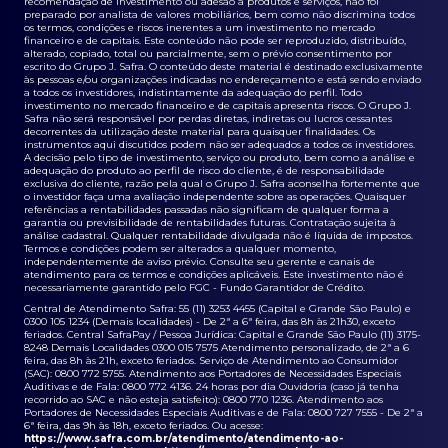
recomendação de investimento ou adesão a produtos e serviços, não foi
preparado por analista de valores mobiliários, bem como não discrimina todos
os termos, condições e riscos inerentes a um investimento no mercado
financeiro e de capitais. Este conteúdo não pode ser reproduzido, distribuído,
alterado, copiado, total ou parcialmente, sem o prévio consentimento por
escrito do Grupo J. Safra. O conteúdo deste material é destinado exclusivamente
às pessoas e/ou organizações indicadas no endereçamento e está sendo enviado
a todos os investidores, indistintamente da adequação do perfil. Todo
investimento no mercado financeiro e de capitais apresenta riscos. O Grupo J.
Safra não será responsável por perdas diretas, indiretas ou lucros cessantes
decorrentes da utilização deste material para quaisquer finalidades. Os
instrumentos aqui discutidos podem não ser adequados a todos os investidores.
A decisão pelo tipo de investimento, serviço ou produto, bem como a análise e
adequação do produto ao perfil de risco do cliente, é de responsabilidade
exclusiva do cliente, razão pela qual o Grupo J. Safra aconselha fortemente que
o investidor faça uma avaliação independente sobre as operações. Quaisquer
referências a rentabilidades passadas não significam de qualquer forma a
garantia ou previsibilidade de rentabilidades futuras. Contratação sujeita à
análise cadastral. Qualquer rentabilidade divulgada não é líquida de impostos.
Termos e condições podem ser alterados a qualquer momento,
independentemente de aviso prévio. Consulte seu gerente e canais de
atendimento para os termos e condições aplicáveis. Este investimento não é
necessariamente garantido pelo FGC - Fundo Garantidor de Crédito.
Central de Atendimento Safra: 55 (11) 3253 4455 (Capital e Grande São Paulo) e
0300 105 1234 (Demais localidades) - De 2ª a 6ª feira, das 8h às 21h30, exceto
feriados. Central SafraPay / Pessoa Jurídica: Capital e Grande São Paulo (11) 3175-
8248 Demais Localidades 0300 015 7575 Atendimento personalizado, de 2ª a 6
feira, das 8h às 21h, exceto feriados. Serviço de Atendimento ao Consumidor
(SAC): 0800 772 5755. Atendimento aos Portadores de Necessidades Especiais
Auditivas e de Fala: 0800 772 4136. 24 horas por dia Ouvidoria (caso já tenha
recorrido ao SAC e não esteja satisfeito): 0800 770 1236. Atendimento aos
Portadores de Necessidades Especiais Auditivas e de Fala: 0800 727 7555 - De 2ª a
6ª feira, das 9h às 18h, exceto feriados. Ou acesse:
https://www.safra.com.br/atendimento/atendimento-ao-