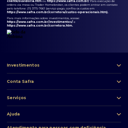
cliente/ouvidoria.htm
ou
https://www.safra.com.br/
Para execução de
ordens via mesa ou Trader Homebroker, os clientes podem entrar em contato
pelo telefone: (11) 3175-7661 (serviço pago, confira os custos em
https://www.safra.com.br/corretora/custos-operacionais.htm
).
Para mais informações sobre investimentos, acesse:
https://www.safra.com.br/investimentos/
e
https://www.safra.com.br/corretora.htm
.
Investimentos
Portfólio de investimentos
Conta Safra
Safra Asset
Abra sua conta
Lista de fundos de investimento
Serviços
Pessoa Física
Private Banking
Acesso rápido
Cartões
Ajuda
Renda fixa
Perda/roubo de celular
Empréstimos e financiamentos
Renda variável
Atendimento ao cliente
2ª via de boletos
Atendimento para pessoas com deficiência