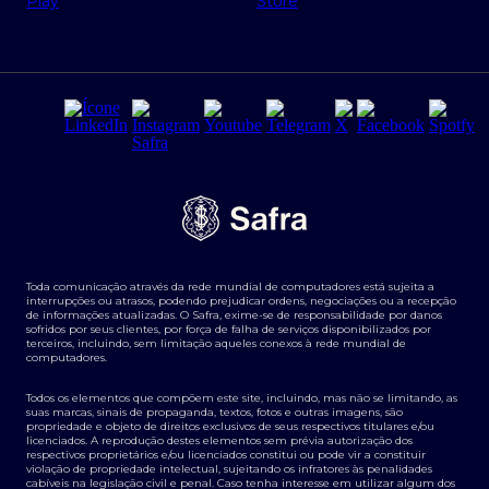
Regras e Parâmetros de Atuação Banco Safra
Seguros para empresas
Relações com investidores
Derivativos
Remuneração Diferenciada FEE BASED
Agronegócios
Segurança da Informação
Tarifas e serviços Pessoa Física
Termos de Uso
Transparência de remuneração
Guia de Classificação de Natureza Cambial
Toda comunicação através da rede mundial de computadores está sujeita a
Termos e Condições para Portabilidade de Investimento
interrupções ou atrasos, podendo prejudicar ordens, negociações ou a recepção
de informações atualizadas. O Safra, exime-se de responsabilidade por danos
sofridos por seus clientes, por força de falha de serviços disponibilizados por
terceiros, incluindo, sem limitação aqueles conexos à rede mundial de
computadores.
Todos os elementos que compõem este site, incluindo, mas não se limitando, as
suas marcas, sinais de propaganda, textos, fotos e outras imagens, são
propriedade e objeto de direitos exclusivos de seus respectivos titulares e/ou
licenciados. A reprodução destes elementos sem prévia autorização dos
respectivos proprietários e/ou licenciados constitui ou pode vir a constituir
violação de propriedade intelectual, sujeitando os infratores às penalidades
cabíveis na legislação civil e penal. Caso tenha interesse em utilizar algum dos