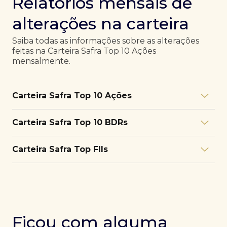
Relatórios mensais de
alterações na carteira
Saiba todas as informações sobre as alterações
feitas na Carteira Safra Top 10 Ações
mensalmente.
Carteira Safra Top 10 Ações
Relatório julho/26
Download
Carteira Safra Top 10 BDRs
PDF
Relatório junho/26
Download
PDF
Relatório julho/26
Download
Carteira Safra Top FIIs
PDF
Relatório maio/26
Download
PDF
Relatório junho/26
Download
PDF
Relatório julho/26
Download
PDF
Relatório abril/26
Download
PDF
Relatório maio/26
Download
PDF
Relatório junho/26
Download
PDF
Ficou com alguma
Relatório março/26
Download
PDF
Relatório abril/26
Download
PDF
Relatório maio/26
Download
PDF