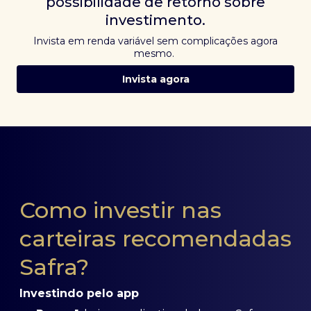
possibilidade de retorno sobre
investimento.
Invista em renda variável sem complicações agora
mesmo.
Invista agora
Como investir nas
carteiras recomendadas
Safra?
Investindo pelo app