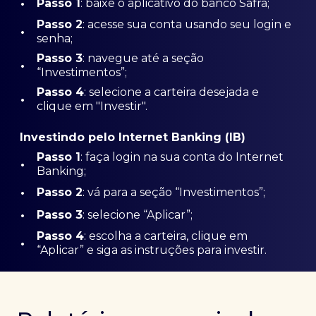
•
Passo 1
: baixe o aplicativo do banco Safra;
Passo
2
: acesse sua conta usando seu login e
•
senha;
Passo 3
: navegue até a seção
•
“Investimentos”;
Passo 4
: selecione a carteira desejada e
•
clique em "Investir".
Investindo pelo Internet Banking (IB)
Passo 1
: faça login na sua conta do Internet
•
Banking;
•
Passo 2
: vá para a seção “Investimentos”;
•
Passo 3
: selecione “Aplicar”;
Passo 4
: escolha a carteira, clique em
•
“Aplicar” e siga as instruções para investir.