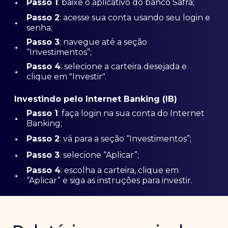
•
Passo 1
: baixe o aplicativo do banco Safra;
Passo
2
: acesse sua conta usando seu login e
•
senha;
Passo 3
: navegue até a seção
•
“Investimentos”;
Passo 4
: selecione a carteira desejada e
•
clique em "Investir".
Investindo pelo Internet Banking (IB)
Passo 1
: faça login na sua conta do Internet
•
Banking;
•
Passo 2
: vá para a seção “Investimentos”;
•
Passo 3
: selecione “Aplicar”;
Passo 4
: escolha a carteira, clique em
•
“Aplicar” e siga as instruções para investir.