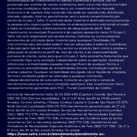
recomendação de investimento ou adesão a produtos e serviços, não foi
preparado por analista de valores mobiliários, bem como não discrimina todos
os termos, condições e riscos inerentes a um investimento no mercado
financeiro e de capitais. Este conteúdo não pode ser reproduzido, distribuído,
alterado, copiado, total ou parcialmente, sem o prévio consentimento por
escrito do Grupo J. Safra. O conteúdo deste material é destinado exclusivamente
às pessoas e/ou organizações indicadas no endereçamento e está sendo enviado
a todos os investidores, indistintamente da adequação do perfil. Todo
investimento no mercado financeiro e de capitais apresenta riscos. O Grupo J.
Safra não será responsável por perdas diretas, indiretas ou lucros cessantes
decorrentes da utilização deste material para quaisquer finalidades. Os
instrumentos aqui discutidos podem não ser adequados a todos os investidores.
A decisão pelo tipo de investimento, serviço ou produto, bem como a análise e
adequação do produto ao perfil de risco do cliente, é de responsabilidade
exclusiva do cliente, razão pela qual o Grupo J. Safra aconselha fortemente que
o investidor faça uma avaliação independente sobre as operações. Quaisquer
referências a rentabilidades passadas não significam de qualquer forma a
garantia ou previsibilidade de rentabilidades futuras. Contratação sujeita à
análise cadastral. Qualquer rentabilidade divulgada não é líquida de impostos.
Termos e condições podem ser alterados a qualquer momento,
independentemente de aviso prévio. Consulte seu gerente e canais de
atendimento para os termos e condições aplicáveis. Este investimento não é
necessariamente garantido pelo FGC - Fundo Garantidor de Crédito.
Central de Atendimento Safra: 55 (11) 3253 4455 (Capital e Grande São Paulo) e
0300 105 1234 (Demais localidades) - De 2ª a 6ª feira, das 8h às 21h30, exceto
feriados. Central SafraPay / Pessoa Jurídica: Capital e Grande São Paulo (11) 3175-
8248 Demais Localidades 0300 015 7575 Atendimento personalizado, de 2ª a 6
feira, das 8h às 21h, exceto feriados. Serviço de Atendimento ao Consumidor
(SAC): 0800 772 5755. Atendimento aos Portadores de Necessidades Especiais
Auditivas e de Fala: 0800 772 4136. 24 horas por dia Ouvidoria (caso já tenha
recorrido ao SAC e não esteja satisfeito): 0800 770 1236. Atendimento aos
Portadores de Necessidades Especiais Auditivas e de Fala: 0800 727 7555 - De 2ª a
6ª feira, das 9h às 18h, exceto feriados. Ou acesse:
https://www.safra.com.br/atendimento/atendimento-ao-