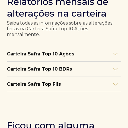
Relatórios mensais de
alterações na carteira
Saiba todas as informações sobre as alterações
feitas na Carteira Safra Top 10 Ações
mensalmente.
Carteira Safra Top 10 Ações
Relatório julho/26
Download
Carteira Safra Top 10 BDRs
PDF
Relatório junho/26
Download
PDF
Relatório julho/26
Download
Carteira Safra Top FIIs
PDF
Relatório maio/26
Download
PDF
Relatório junho/26
Download
PDF
Relatório julho/26
Download
PDF
Relatório abril/26
Download
PDF
Relatório maio/26
Download
PDF
Relatório junho/26
Download
PDF
Ficou com alguma
Relatório março/26
Download
PDF
Relatório abril/26
Download
PDF
Relatório maio/26
Download
PDF