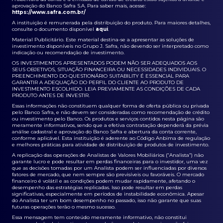
aprovação do Banco Safra S.A. Para saber mais, acesse:
https://www.safra.com.br/
A instituição é remunerada pela distribuição do produto. Para maiores detalhes,
consulte o documento disponível
aqui
.
Material Publicitário. Este material destina-se a apresentar as soluções de
investimento disponíveis no Grupo J. Safra, não devendo ser interpretado como
indicação ou recomendação de investimento.
OS INVESTIMENTOS APRESENTADOS PODEM NÃO SER ADEQUADOS AOS
SEUS OBJETIVOS, SITUAÇÃO FINANCEIRA OU NECESSIDADES INDIVIDUAIS. O
PREENCHIMENTO DO QUESTIONÁRIO SUITABILITY É ESSENCIAL PARA
GARANTIR A ADEQUAÇÃO DO PERFIL DO CLIENTE AO PRODUTO DE
INVESTIMENTO ESCOLHIDO. LEIA PREVIAMENTE AS CONDIÇÕES DE CADA
PRODUTO ANTES DE INVESTIR.
Essas informações não constituem qualquer forma de oferta pública ou privada
pelo Banco Safra, e não devem ser consideradas como recomendação de crédito
ou investimento pelo Banco. Os produtos e serviços contidos nesta página são
meramente informativos, sendo que a efetiva contratação dependerá da prévia
análise cadastral e aprovação do Banco Safra e abertura da conta corrente,
conforme aplicável. Esta instituição é aderente ao Código Anbima de regulação
e melhores práticas para atividade de distribuição de produtos de investimento.
A replicação das operações de Analistas de Valores Mobiliários (“Analista”) não
garante lucro e pode resultar em perdas financeiras para o investidor, uma vez
que as decisões tomadas por um Analista podem ser influenciadas por diversos
fatores de mercado, que nem sempre são previsíveis ou favoráveis. O mercado
financeiro é volátil e as condições podem mudar rapidamente, afetando o
desempenho das estratégias replicadas. Isso pode resultar em perdas
significativas, especialmente em períodos de instabilidade econômica. Apesar
do Analista ter um bom desempenho no passado, isso não garante que suas
futuras operações terão o mesmo sucesso.
Essa mensagem tem conteúdo meramente informativo, não constitui