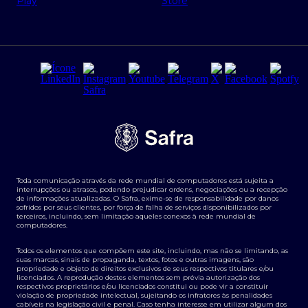
Regras e Parâmetros de Atuação Banco Safra
Seguros para empresas
Relações com investidores
Derivativos
Remuneração Diferenciada FEE BASED
Agronegócios
Segurança da Informação
Tarifas e serviços Pessoa Física
Termos de Uso
Transparência de remuneração
Guia de Classificação de Natureza Cambial
Toda comunicação através da rede mundial de computadores está sujeita a
Termos e Condições para Portabilidade de Investimento
interrupções ou atrasos, podendo prejudicar ordens, negociações ou a recepção
de informações atualizadas. O Safra, exime-se de responsabilidade por danos
sofridos por seus clientes, por força de falha de serviços disponibilizados por
terceiros, incluindo, sem limitação aqueles conexos à rede mundial de
computadores.
Todos os elementos que compõem este site, incluindo, mas não se limitando, as
suas marcas, sinais de propaganda, textos, fotos e outras imagens, são
propriedade e objeto de direitos exclusivos de seus respectivos titulares e/ou
licenciados. A reprodução destes elementos sem prévia autorização dos
respectivos proprietários e/ou licenciados constitui ou pode vir a constituir
violação de propriedade intelectual, sujeitando os infratores às penalidades
cabíveis na legislação civil e penal. Caso tenha interesse em utilizar algum dos