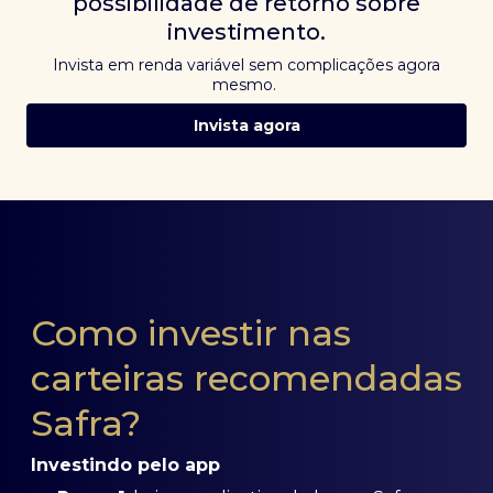
possibilidade de retorno sobre
investimento.
Invista em renda variável sem complicações agora
mesmo.
Invista agora
Como investir nas
carteiras recomendadas
Safra?
Investindo pelo app