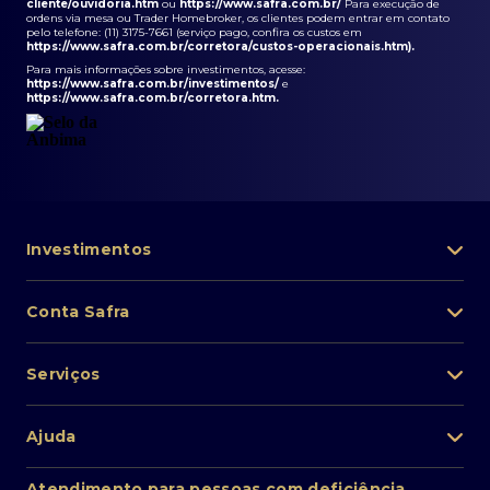
cliente/ouvidoria.htm
ou
https://www.safra.com.br/
Para execução de
ordens via mesa ou Trader Homebroker, os clientes podem entrar em contato
pelo telefone: (11) 3175-7661 (serviço pago, confira os custos em
https://www.safra.com.br/corretora/custos-operacionais.htm
).
Para mais informações sobre investimentos, acesse:
https://www.safra.com.br/investimentos/
e
https://www.safra.com.br/corretora.htm
.
Investimentos
Portfólio de investimentos
Conta Safra
Safra Asset
Abra sua conta
Lista de fundos de investimento
Serviços
Pessoa Física
Private Banking
Acesso rápido
Cartões
Ajuda
Renda fixa
Perda/roubo de celular
Empréstimos e financiamentos
Renda variável
Atendimento ao cliente
2ª via de boletos
Atendimento para pessoas com deficiência